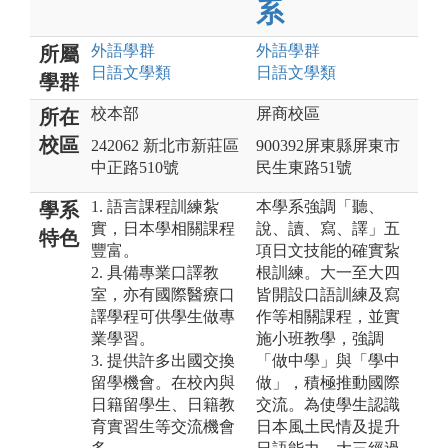
系
外語
學群
外語
學群
所屬
日語文
學類
日語文
學類
學群
校本部
屏商校區
所在
校區
242062 新北市新莊區
900392屏東縣屏東市
中正路510號
民生東路51號
1. 語言課程訓練紮
本學系強調「聽、
學系
實，日本學相關課程
說、讀、寫、譯」五
特色
豐富。
項日文技能的確實紥
2. 具備專業口譯教
根訓練。大一至大四
室，亦有國際醫療口
皆開設口語訓練及寫
譯學程可供學生做專
作等相關課程，並實
業學習。
施小班教學，強調
3. 提供許多出國交換
「做中學」與「學中
留學機會。在校內與
做」，積極推動國際
日籍留學生、日籍教
交流。為使學生認識
育實習生等交流機會
日本風土民情及提升