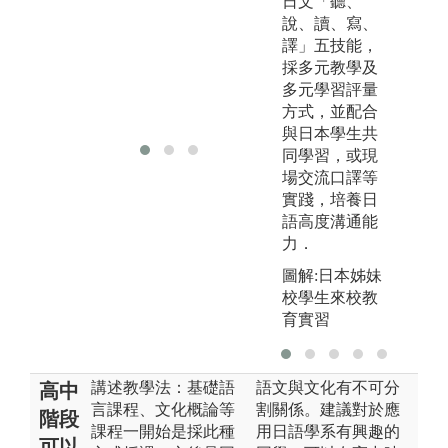
日文「聽、
圖
片
說、讀、寫、
果
譯」五技能，
採多元教學及
版
多元學習評量
仁
方式，並配合
所
與日本學生共
同學習，或現
場交流口譯等
實踐，培養日
語高度溝通能
力．
圖解:日本姊妹
校學生來校教
育實習
講述教學法：基礎語
語文與文化有不可分
高中
言課程、文化概論等
割關係。建議對於應
階段
課程一開始是採此種
用日語學系有興趣的
可以