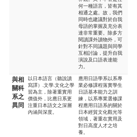
何一種語言，皆有其
相通之處。故，我們
同時也建議對於自我
母語的掌握及充分表
達非常重要。除多方
閱讀課外讀物外，可
針對不同議題與同學
互相討論，提升自我
演說及口語表達能
力。
以日本語言（聽說讀
應用日語學系以系專
與相
寫譯）.文學.文化之學
業必修課程落實學生
關科
習為主，除著重實用
日語基本能力之訓
系之
價值外，比應日系更
練，以系專業選修課
異同
注重日本語文之深層
程應用日語系的關於
內涵與深度。
日本經貿文化觀光等
領域，著重在實用及
對日高度人才之培
養。