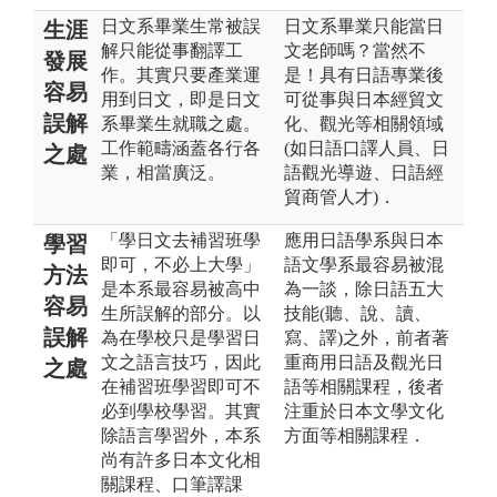
日文系畢業生常被誤
日文系畢業只能當日
生涯
解只能從事翻譯工
文老師嗎？當然不
發展
作。其實只要產業運
是！具有日語專業後
容易
用到日文，即是日文
可從事與日本經貿文
誤解
系畢業生就職之處。
化、觀光等相關領域
工作範疇涵蓋各行各
(如日語口譯人員、日
之處
業，相當廣泛。
語觀光導遊、日語經
貿商管人才)．
「學日文去補習班學
應用日語學系與日本
學習
即可，不必上大學」
語文學系最容易被混
方法
是本系最容易被高中
為一談，除日語五大
容易
生所誤解的部分。以
技能(聽、說、讀、
誤解
為在學校只是學習日
寫、譯)之外，前者著
文之語言技巧，因此
重商用日語及觀光日
之處
在補習班學習即可不
語等相關課程，後者
必到學校學習。其實
注重於日本文學文化
除語言學習外，本系
方面等相關課程．
尚有許多日本文化相
關課程、口筆譯課