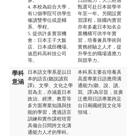
多。
日語能力，大三經過
4. 本校為綜合大學，
甄選可赴日本留學半
有12個學院可供學生
年至一年。另開設實
修讀雙學位或是輔
習課程，除國內實習
系、學程。
亦有多處日本知名企
5. 提供許多實習機
業機構可供半年實
會：日本王子大飯
習，培養兼具學術與
店、日本成田機場、
實務經驗之人才，提
迪思科高科技公司
升學生的職場適應力
等。
與競爭力。
日本語文學系是以日
本科系主要在培養具
學科
本的語言(聽說讀寫
高度專業日語應用溝
意涵
譯)、文學、文化之學
通能力(聽、說、讀、
習為主，亦涵蓋日本
寫、譯)為宗旨，並廣
政治、經濟、教育等
泛應用日語專業跨足
多方面專業知識與技
台日兩國經貿文化等
能的學習，透過語言
領域．
訓練和實作課程培育
具備台日間跨文化溝
通能力人才的學科。