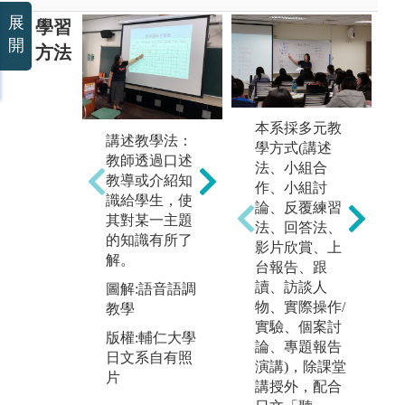
展
學習
開
方法
專
角色扮演情境
本系採多元教
過
講述教學法：
教學法：模擬
學方式(講述
（
教師透過口述
生活中真實的
法、小組合
介
教導或介紹知
工作與生活情
作、小組討
進
識給學生，使
境，由二個或
論、反覆練習
報
其對某一主題
二個以上學生
法、回答法、
驗
的知識有所了
扮演其中的各
影片欣賞、上
培
解。
種角色實際學
台報告、跟
作
習。日語會話
讀、訪談人
圖解:語音語調
調
課、戲劇課常
物、實際操作/
教學
日
用此教學法。
實驗、個案討
論
版權:輔仁大學
論、專題報告
現
圖解:戲劇演出
日文系自有照
演講)，除課堂
業
片
版權:輔仁大學
講授外，配合
程
日文系自有照