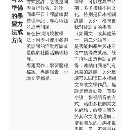
方式授課，之後是同
同學，可以在高中時
準備
學自行報告、討論。
期，多多接觸不同文
同學平日上課請練習
化。特別是日本相關
的學
整理筆記，專心聆聽
課題。另外，檢視自
習方
並思考問題。
我對於語文的學習
法或
角色扮演情境教學
（如國文、或其他第
方向
法：同學可運用參與
一、第二外語等），
英語課的活動經驗或
是否能夠產生興趣並
是戲劇社團活動經驗
從中獲得成就感。既
等。
而衍生出透過語文習
專題習作：學習歷程
得，連結自我感到有
檔案、專題報告、小
意義的課題。另外建
論文等都是。
議可以閱讀日本相關
文章或文學作品。無
論是透過動漫、電影
小說、影視語音的方
式。藉由多接觸異文
化經驗，啟發自我對
於其它文化的理解，
培養開放的心胸和世
界觀。又，不管是任