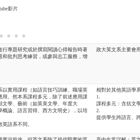
ube影片
圖解:數位故事創作
版權:輔大英文系
進行專題研究或於撰寫閱讀心得報告時著
政大英文系主要會用
題和批判思考練習，或參與志工服務，增
英系以實用課程（如語言技巧訓練、職場英
相對於其他英語學系
應用。然本系課程多元，除了前述應用課
1.
顧文學、藝術（如英美文學、年度大
課程多元：含括文
學概論、語言習得、西方文明史），以培
2.
。
提供學生跨語言、
多數英語系不同。
畢業沒前途。但英文系除了提供堅實的英
高中生常誤解：英