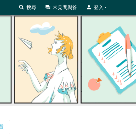
搜尋
常見問與答
登入
質