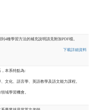
習，增進新知或修
成果發表
圖解:英文系學生
版權:輔仁大學外
到4種學習方法的補充說明請見附加PDF檔。
下載詳細資料
，本系特點為:
學、文化、語言學、英語教學及語文能力課程。
跨領域學習機會。
文系畢業就是當英文老師。