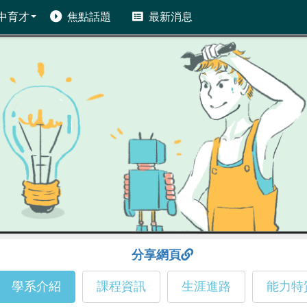
中育才
焦點話題
最新消息
分享網頁
學系介紹
課程資訊
生涯進路
能力特