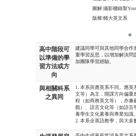
圖解:攝影棚錄製Yout
版權:輔大英文系
建議同學可與其他同學合作
高中階段可
重學習反思，以增加解決問
以準備的學
加團隊學習經驗。
習方法或方
向
1. 本系與應英系不同。應
與相關科系
文等）為主，開課方向偏重
之異同
程（如商務英文等），亦兼
戲）、語言文化等（如語言
養學生文化素養與專業知識
2. 本系全英語教學，與大
高中生或家長常認為英文系