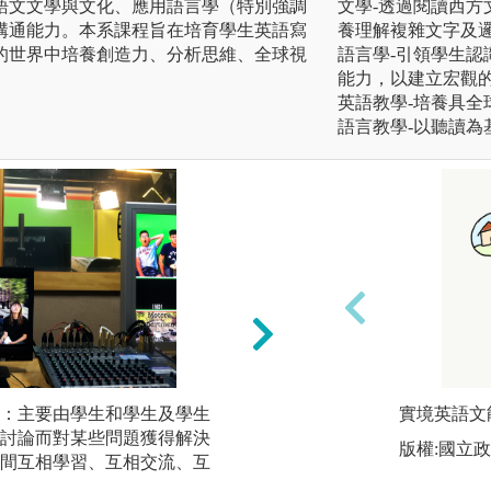
語文文學與文化、應用語言學（特別強調
文學-透過閱讀西
溝通能力。本系課程旨在培育學生英語寫
養理解複雜文字及
的世界中培養創造力、分析思維、全球視
語言學-引領學生
能力，以建立宏觀
英語教學-培養具
語言教學-以聽讀
：主要由學生和學生及學生
多媒體製作與程式
實境英語文
討論而對某些問題獲得解決
關的影片來輔助教
版權:國立
間互相學習、互相交流、互
片、多媒體教材等
生邏輯思考能力及