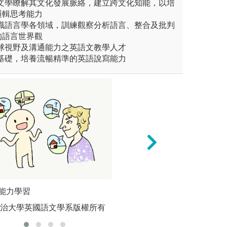
方文學瞭解其文化發展脈絡，建立跨文化知能，以培
邏輯思考能力
認識語言學各領域，訓練觀察分析語言、整合及批判
的語言世界觀
全球視野及溝通能力之英語文教學人才
為基礎，培養流暢精準的英語說寫能力
設計：藉由討論與課程議題相
能力學習
批判思考與問題解
科技輔助
學，學生學習製作簡報、影
問，培養學生具有
政治大學英國語文學系版權所有
版權:國
，透過學習程式設計，培養學
思辨和評估的習慣
第二專長。
考，並建立學習目