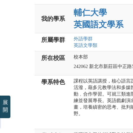
輔仁大學
我的學系
英國語文學系
外語
學群
所屬學群
英語文
學類
校本部
所在校區
242062 新北市新莊區中正路
課程以英語講授，核心語言
學系特色
活潑，藉多元教學法和多媒
動﹐合作學習。可就三類進
練並發展專長。英語戲劇演
展
畫，培養縝密的思考、批判
開
野。