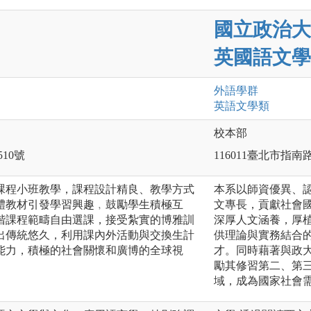
國立政治大
英國語文學
外語
學群
英語文
學類
校本部
510號
116011臺北市指南
課程小班教學，課程設計精良、教學方式
本系以師資優異、
體教材引發學習興趣﹐鼓勵學生積極互
文專長，貢獻社會
階課程範疇自由選課，接受紮實的博雅訓
深厚人文涵養，厚
出傳統悠久，利用課內外活動與交換生計
供理論與實務結合
能力，積極的社會關懷和廣博的全球視
才。同時藉著與政
勵其修習第二、第
域，成為國家社會