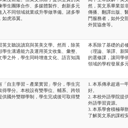
練學生團隊合作、多媒體製作、創新多元
然，英文系畢業並
進入不同領域就業或升學做準備。諸多學
傳播、翻譯出版、
，如虎添翼。
門服務者，如外交
外貿協會等。
習英文聽說讀寫與英美文學。然而，除英
本系除了基礎的必
顧學生溝通能力及運用英文收集、彙整、
（理論、筆譯、新
文學之外，學生同時增進文化、語言知識
的選修課，讓同學
領域的學程發展多
有「自主學習－產業實習」學分，學生完
1. 本系傳承超過
取得學分。本校設有雙學位、輔系、跨領
好。
提供國外雙聯學制，學生完成後可取得雙
2. 本校外語學院
外語學習資源。
3. 本系學會積極
了解英文系的課程