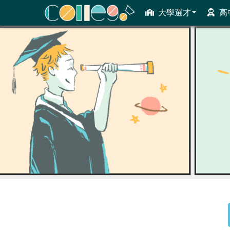
大學選才
高
ColleGo! 大學選才與高中育才輔助系統