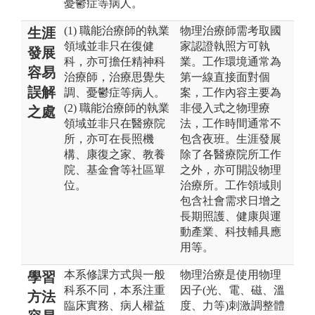
憂鬱症等病人。
(1) 職能治療師的執業
物理治療師需考取國
生涯
領域並非只在復健
家認證執照方可執
發展
科，亦可擔任精神科
業。工作環境通常為
容易
治療師，治療思覺失
第一線直接面對個
誤解
調、憂鬱症等病人。
案，工作內容主要為
(2) 職能治療師的執業
非侵入式之物理療
之處
領域並非只在醫療院
法，工作時間通常不
所，亦可在長照機
包含夜班。生涯發展
構、康復之家、教養
除了各醫療院所工作
院、基金會等社區單
之外，亦可開設物理
位。
治療所。工作領域則
包含社會需求日增之
長期照護、健康與運
動產業、科技輔具應
用等。
本系修課方式與一般
物理治療是使用物理
學習
科系不同，本系注重
因子(光、電、磁、溫
方法
臨床實務、病人權益
度、力等)刺激調整體