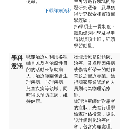
使命。
生可透過各領域的專
題研究選修，及早獲
下載詳細資料
得研究探索和實證醫
學經驗；
(5)學碩士一貫制度：
鼓勵優秀同學及早申
請就讀碩士班，延續
學習動量。
職能治療可利用各種
物理治療是以預防、
學科
輔具以及有治療性目
治療、及處理因疾病
意涵
的的活動來幫助病
或傷害所帶來的動作
人，治療範圍包含生
問題之醫療專業。獲
理疾病、心理疾病、
得國家專業認證的人
兒童疾病等領域，同
員則稱為物理治療
時得以預防疾病，維
師。
持健康。
物理治療師針對患者
的症狀，先進行理學
檢查評估檢查，據以
設計個別化治療內
容，包含疼痛處理、