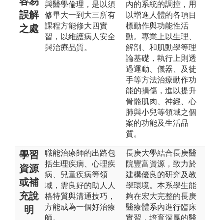
容易
與醫學倫理，是以須
內的系統的調控，用
誤解
修畢大一到大三所有
以增進人體的各項目
課程方能修大四實
標動作與功能性活
之處
習，以維護病人安全
動。專業上以生理、
與治療品質。
解剖、和肌動學等理
論基礎，執行上則透
過運動、儀器、及徒
手等方法治療動作功
能的損傷，進以提升
骨骼肌肉、神經、心
肺與小兒等領域之個
案的功能及生活品
質。
職能治療師的出路包
長庚大學結合長庚醫
學習
括生理疾病、心理疾
院豐富資源，致力於
資源
病、兒童疾病等領
建構優良的研究及教
或補
域，需良好的助人人
學環境。本系學生能
充說
格特質與溝通技巧，
夠在宏大完整的長庚
方能成為一個好治療
醫療體系內進行臨床
明
師。
實習，培育深厚的醫