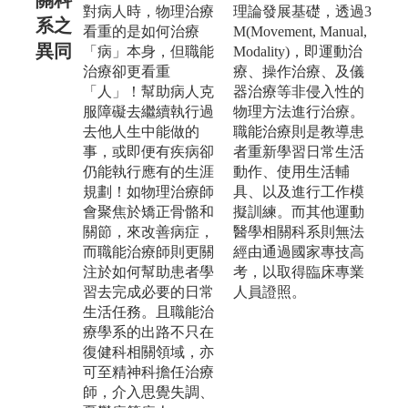
對病人時，物理治療
理論發展基礎，透過3
系之
看重的是如何治療
M(Movement, Manual,
異同
「病」本身，但職能
Modality)，即運動治
治療卻更看重
療、操作治療、及儀
「人」！幫助病人克
器治療等非侵入性的
服障礙去繼續執行過
物理方法進行治療。
去他人生中能做的
職能治療則是教導患
事，或即便有疾病卻
者重新學習日常生活
仍能執行應有的生涯
動作、使用生活輔
規劃！如物理治療師
具、以及進行工作模
會聚焦於矯正骨骼和
擬訓練。而其他運動
關節，來改善病症，
醫學相關科系則無法
而職能治療師則更關
經由通過國家專技高
注於如何幫助患者學
考，以取得臨床專業
習去完成必要的日常
人員證照。
生活任務。且職能治
療學系的出路不只在
復健科相關領域，亦
可至精神科擔任治療
師，介入思覺失調、