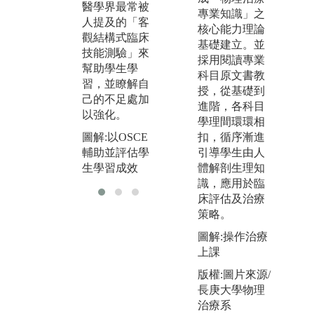
習
醫學界最常被
專業知識」之
人提及的「客
核心能力理論
觀結構式臨床
基礎建立。並
技能測驗」來
採用閱讀專業
幫助學生學
科目原文書教
習，並瞭解自
授，從基礎到
己的不足處加
進階，各科目
以強化。
學理間環環相
扣，循序漸進
圖解:以OSCE
引導學生由人
輔助並評估學
體解剖生理知
生學習成效
識，應用於臨
床評估及治療
策略。
圖解:操作治療
上課
版權:圖片來源/
長庚大學物理
治療系