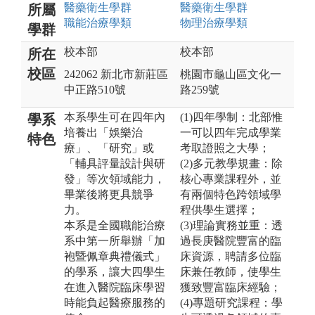
醫藥衛生
學群
醫藥衛生
學群
所屬
職能治療
學類
物理治療
學類
學群
校本部
校本部
所在
校區
242062 新北市新莊區
桃園市龜山區文化一
中正路510號
路259號
本系學生可在四年內
(1)四年學制：北部惟
學系
培養出「娛樂治
一可以四年完成學業
特色
療」、「研究」或
考取證照之大學；
「輔具評量設計與研
(2)多元教學規畫：除
發」等次領域能力，
核心專業課程外，並
畢業後將更具競爭
有兩個特色跨領域學
力。
程供學生選擇；
本系是全國職能治療
(3)理論實務並重：透
系中第一所舉辦「加
過長庚醫院豐富的臨
袍暨佩章典禮儀式」
床資源，聘請多位臨
的學系，讓大四學生
床兼任教師，使學生
在進入醫院臨床學習
獲致豐富臨床經驗；
時能負起醫療服務的
(4)專題研究課程：學