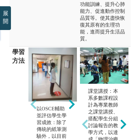
功能訓練、提升心肺
能力、促進動作控制
展
品質等。使其盡快恢
開
復其原有的生理功
能，進而提升生活品
質。
學習
方法
專業的講課內
課堂講授：本
健
容：由教授和
系多數課程設
實
副教授級師資
計為專業教師
多
以OSCE輔助
進行授課。
之課堂講授、
醫
並評估學生學
搭配學生分組
契
圖解:專業的講
習成效：除了
討論報告的教
生
課內容
傳統的紙筆測
學方式，以達
圖
驗外，以目前
成「物理治療