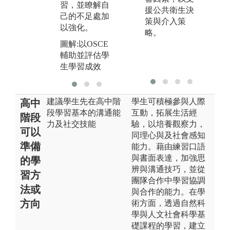
習，並瞭解自
援公共衛生決
己的不足處加
策與介入策
以強化。
略。
圖解:以OSCE
輔助並評估學
生學習成效
建議學生先在高中階
學生可積極參與人際
高中
段學習基本的溝通能
互動，拓展生活經
階段
力及社交技能
驗，以培養觀察力，
可以
同理心與及社會感知
準備
能力。藉由練習口語
與書面表達，加強思
的學
辨與溝通技巧，並從
習方
團隊合作中學習協調
法或
與合作的能力。在學
方向
術方面，透過自然科
學與人文社會科學基
礎課程的學習，建立