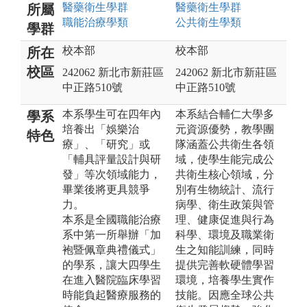
醫藥衛生
學群
醫藥衛生
學群
所屬
職能治療
學類
公共衛生
學類
學群
校本部
校本部
所在
校區
242062 新北市新莊區
242062 新北市新莊區
中正路510號
中正路510號
本系學生可在四年內
本系結合輔仁大學多
學系
培養出「娛樂治
元資源優勢，教學團
特色
療」、「研究」或
隊涵蓋公共衛生各領
「輔具評量設計與研
域，使學生能完成公
發」等次領域能力，
共衛生核心領域，分
畢業後將更具競爭
別有生物統計、流行
力。
病學、衛生政策與管
本系是全國職能治療
理、健康促進與行為
系中第一所舉辦「加
科學、環境及職業衛
袍暨佩章典禮儀式」
生之知能訓練，同時
的學系，讓大四學生
提供完善軟硬體學習
在進入醫院臨床學習
環境，培養學生實作
時能負起醫療服務的
技能。因應全球公共