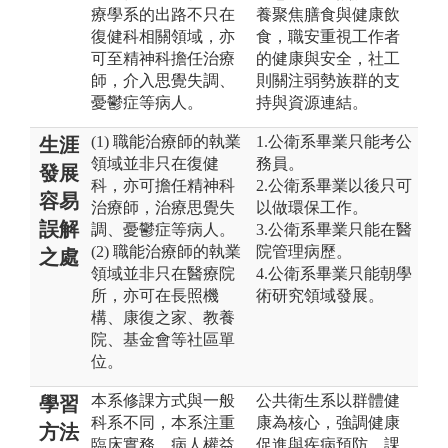
療學系的出路不只在
養聚焦膳食與健康飲
復健科相關領域，亦
食，職安重視工作者
可至精神科擔任治療
的健康與安全，社工
師，介入思覺失調、
則關注弱勢族群的支
憂鬱症等病人。
持與資源連結。
(1) 職能治療師的執業
1.公衛系畢業只能考公
生涯
領域並非只在復健
務員。
發展
科，亦可擔任精神科
2.公衛系畢業以後只可
容易
治療師，治療思覺失
以做環保工作。
誤解
調、憂鬱症等病人。
3.公衛系畢業只能在醫
(2) 職能治療師的執業
院管理病歷。
之處
領域並非只在醫療院
4.公衛系畢業只能朝學
所，亦可在長照機
術研究領域發展。
構、康復之家、教養
院、基金會等社區單
位。
本系修課方式與一般
公共衛生系以群體健
學習
科系不同，本系注重
康為核心，強調健康
方法
臨床實務、病人權益
促進與疾病預防，課