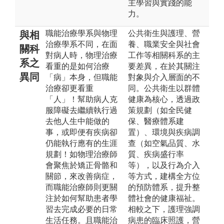
主學習與實踐的能
力。
職能治療學系與物理
公共衛生與護理、營
與相
治療學系不同，在面
養、職業安全與社會
關科
對病人時，物理治療
工作等相關科系的主
系之
看重的是如何治療
要差異，在於其關注
異同
「病」本身，但職能
對象與介入層面的不
治療卻更看重
同。公共衛生以群體
「人」！幫助病人克
健康為核心，透過政
服障礙去繼續執行過
策規劃（如全民健
去他人生中能做的
保、醫療體系建
事，或即便有疾病卻
置）、環境與疾病調
仍能執行應有的生涯
查（如空氣品質、水
規劃！如物理治療師
質、疾病盛行率
會聚焦於矯正骨骼和
等），以及行為介入
關節，來改善病症，
等方式，建構全方位
而職能治療師則更關
的預防體系，提升整
注於如何幫助患者學
體社會的健康福祉。
習去完成必要的日常
相較之下，護理強調
生活任務。且職能治
病患的臨床照護，營