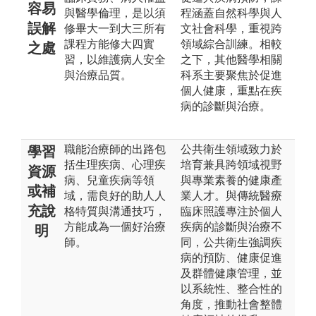
容易
與醫學倫理，是以須
程涵蓋自然科學與人
誤解
修畢大一到大三所有
文社會科學，重視跨
課程方能修大四實
領域綜合訓練。相較
之處
習，以維護病人安全
之下，其他醫學相關
與治療品質。
科系主要聚焦於促進
個人健康，重點在疾
病的診斷與治療。
職能治療師的出路包
公共衛生領域致力於
學習
括生理疾病、心理疾
培育兼具跨領域視野
資源
病、兒童疾病等領
與專業素養的健康產
或補
域，需良好的助人人
業人才。與傳統醫療
充說
格特質與溝通技巧，
臨床照護專注於個人
方能成為一個好治療
疾病的診斷與治療不
明
師。
同，公共衛生強調疾
病的預防、健康促進
及群體健康管理，並
以系統性、整合性的
角度，推動社會整體