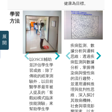
健康為目標。
學習
方法
展
開
專業的講課內
疾病監測、數
健
容：由教授和
據分析與邏輯
實
副教授級師資
思維：透過疾
多
以OSCE輔助
進行授課。
病監測與數據
醫
並評估學生學
分析，掌握傳
契
圖解:專業的講
習成效：除了
染病與慢性病
生
課內容
傳統的紙筆測
的流行趨勢，
圖
驗外，以目前
並運用邏輯推
習
醫學界最常被
理與批判性思
人提及的「客
維，深入探討
觀結構式臨床
其致病機轉、
技能測驗」來
社會與環境影
幫助學生學
響因素，以支