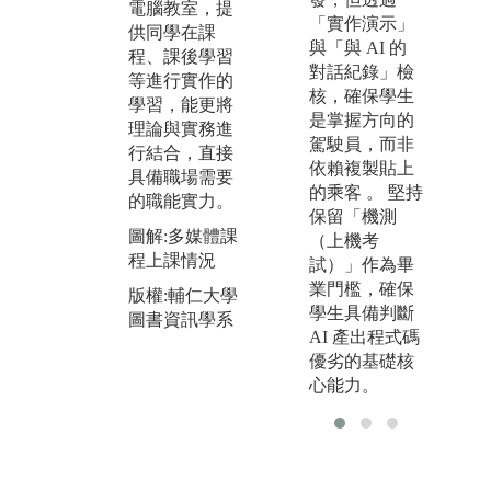
可能的解決方
們
電腦教室，提
「實作演示」
案，以做為未
與
供同學在課
與「與 AI 的
來進入實戰職
學
程、課後學習
對話紀錄」檢
場的準備，面
作
等進行實作的
核，確保學生
最
對實務困難時
「
學習，能更將
是掌握方向的
也能學習分析
中
理論與實務進
駕駛員，而非
找出原因，進
中
行結合，直接
依賴複製貼上
而解決問題。
己
具備職場需要
的乘客 。 堅持
奏
的職能實力。
圖解:資訊服務
保留「機測
只
機構管理上課
圖解:多媒體課
（上機考
是
情況
程上課情況
試）」作為畢
解
版權:輔仁大學
業門檻，確保
力
版權:輔仁大學
圖書資訊學系
學生具備判斷
圖書資訊學系
圖
AI 產出程式碼
R
優劣的基礎核
會
心能力。
版
圖