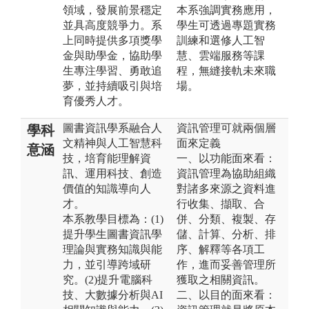
領域，發展前景穩定
本系強調實務應用，
並具高度競爭力。系
學生可透過專題實務
上同時提供多項獎學
訓練和選修人工智
金與助學金，協助學
慧、雲端服務等課
生專注學習、勇敢追
程，無縫接軌未來職
夢，並持續吸引與培
場。
育優秀人才。
圖書資訊學系融合人
資訊管理可就兩個層
學科
文精神與人工智慧科
面來定義
意涵
技，培育能理解資
一、以功能面來看：
訊、運用科技、創造
資訊管理為協助組織
價值的知識導向人
對諸多來源之資料進
才。
行收集、擷取、合
本系教學目標為：(1)
併、分類、複製、存
提升學生圖書資訊學
儲、計算、分析、排
理論與實務知識與能
序、解釋等各項工
力，並引導跨域研
作，進而妥善管理所
究。(2)提升電腦科
獲取之相關資訊。
技、大數據分析與AI
二、以目的面來看：