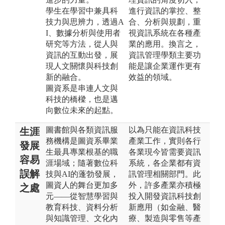
學生在學習中兼具科
進行資訊的掌控、整
技力與思辨力，透過A
合、分析與規劃，重
I、數據分析與使用者
視資訊系統在各種產
研究等方法，從人與
業的應用。換言之，
資訊的互動出發，展
資訊管理學類主要功
現人文關懷與科技創
能是讓企業運作更有
新的融合。
效益的領域。
圖資系是串連人文與
科技的橋樑，也是邁
向數位未來的起點。
圖書館與各類資訊服
以為只能在資訊科技
生涯
務機構是圖資系畢業
產業工作，實則各行
發展
生最具專業根基的職
各業現今皆需要資訊
容易
涯場域；隨著數位科
系統，各企業都有資
誤解
技與AI的蓬勃發展，
訊管理相關部門。此
圖資人的舞台更加多
外，許多產業亦積極
之處
元——從智慧學習與
投入開發資訊科技創
教育科技、資料分析
新應用（如金融、醫
與知識管理、文化內
療、製造與零售等產