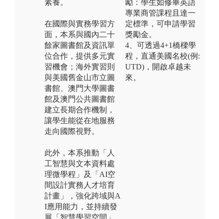
素養。
勵：學生如修畢英語
專業商管課程且達一
在國際與實務學習方
定標準，可申請學習
面，本系與國內二十
獎勵金。
餘家圖書館及資訊單
4、可透過4+1橋樑學
位合作，提供多元實
程，直通美國名校(例:
習機會；海外實習則
UTD)，開啟卓越未
與美國舊金山市立圖
來。
書館、澳門大學圖書
館及澳門公共圖書館
建立長期合作機制，
讓學生能從在地服務
走向國際視野。
此外，本系推動「人
工智慧與文本資料處
理微學程」及「AI空
間設計實務人才培育
計畫」，強化跨域與A
I應用能力，並持續發
展「智慧學習空間」