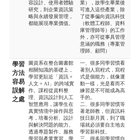
容設計、使用者體驗
業），故學生畢業後
研究，到企業資訊策
可進入這些產業，除
略與永續發展管理，
了從事偏向資訊科技
都能展現專業價值。
（軟體工程師、資料
庫管理師等）的工作
外，亦可從事具管理
意涵的職務（專案管
理師、顧問）
圖資系在整合圖書館
一、很多同學習慣看
學習
相關知識的基礎上，
著別人寫程式，寫程
方法
學習更貼近「資訊 ×
式是個能力，就像運
容易
人文 × AI」的跨域實
動一樣，光是看而不
誤解
作。課程從資料整
練習是不可能成為高
理、資訊設計到人工
手的。
之處
智慧應用，讓學生在
二、很多同學習慣等
真實情境中操作與思
著老師教，但資訊科
考，培養分析、設計
技日新月異，到了職
與解決問題的能力。
場就必須要自主地去
透過專題製作、服務
學習新科技。
學習與產業實習，學
三、很多同學習慣自