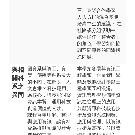
三、團隊合作學習：
人與 AI 的混合團隊
給高中生的建議： 在
社團或分組活動中，
練習擔任「整合者」
的角色，學習如何協
調不同專長的同學解
決問題。
圖資系與資工、資
本學類容易與資訊工
與相
管、傳播等科系最大
程學類、企業管理學
關科
的不同，在於以「人
類及數據統計學類三
系之
文思維 × 科技應用」
種學類互相混淆。
異同
為核心，培養能洞察
資訊管理學類偏重資
資訊本質、運用科技
訊在管理上的應用，
創造價值的人才。
兼顧資訊科技核心技
課程著重理解、整理
術及資訊系統開發、
與應用資訊，讓資料
應用與管理。以資訊
成為推動知識與社會
技術為基礎，並以管
進步的力量。
理資訊的角度切入，