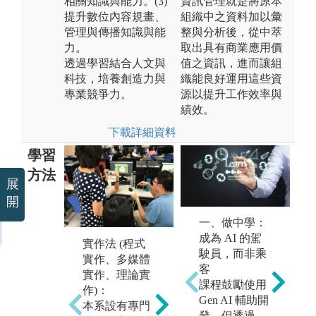
相關知識與能力。(3)
資訊管理就是將原本
提升數位內容規畫、
組織中之資料加以彙
管理與傳播知識與能
整與分析後，從中萃
力。
取出具有商業應用價
透過學習結合人文與
值之資訊，進而讓組
科技，培養創造力與
織能良好運用這些資
專業競爭力。
源以提升工作效率與
績效。
下載詳細資料
學習
方法
展
開
一、做中學：
實務案例分
成為 AI 的駕
析：
自
實作法 (程式
駛員，而非乘
在理論的學習
在
實作、多媒體
客
基礎上，透過
主
實作、理論實
課程鼓勵使用
實際發生的案
充
作)：
Gen AI 輔助開
例來探討各種
索
本系設有專門
發，但透過