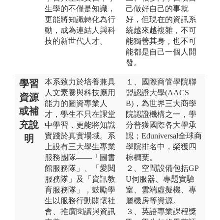
生學的不僅是知識，
己做好自己的事就
更能將知識轉化為行
好，但現在的資訊系
動，成為連結人與科
統越來越複雜，不可
技的新世代人才。
能獨善其身，也不可
能都是自己一個人開
發。
本系致力於培養兼具
１、國際商管學院聯
學習
人文素養與科技應用
盟認證大學(AACS
資源
能力的圖資專業人
B)，為世界三大商學
或補
才，學生不只在課堂
院認證機構之一，學
充說
中學習，更能將知識
分普獲國際各大學承
實踐於真實場域。系
認；Eduniversal全球商
明
上設有三大學生專業
學院排名中，榮獲四
服務團隊——「圖書
棕櫚葉。
館服務隊」、「愛閱
２、空間設備包括GP
服務隊」及「資訊教
U伺服器、專題實驗
育服務隊」，鼓勵學
室、雲端虛擬機、專
生以服務行動關懷社
屬機房等資源。
會、推廣閱讀與資訊
３、英語專業課程獎