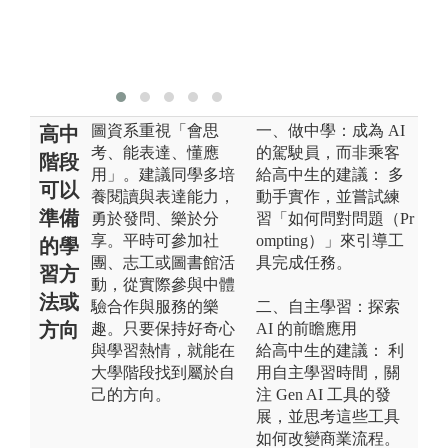
圖資系重視「會思
一、做中學：成為 AI
高中
考、能表達、懂應
的駕駛員，而非乘客
階段
用」。建議同學多培
給高中生的建議： 多
可以
養閱讀與表達能力，
動手實作，並嘗試練
準備
勇於發問、樂於分
習「如何問對問題（Pr
享。平時可參加社
ompting）」來引導工
的學
團、志工或圖書館活
具完成任務。
習方
動，從實際參與中體
法或
驗合作與服務的樂
二、自主學習：探索
方向
趣。只要保持好奇心
AI 的前瞻應用
與學習熱情，就能在
給高中生的建議： 利
大學階段找到屬於自
用自主學習時間，關
己的方向。
注 Gen AI 工具的發
展，並思考這些工具
如何改變商業流程。