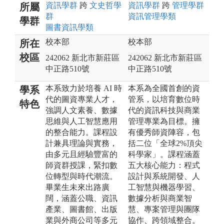
資訊
學群
跨
文史哲
學
資訊
學群
跨
管理
學群
所屬
群
資訊管理
學類
學群
圖書資訊
學類
校本部
校本部
所在
校區
242062 新北市新莊區
242062 新北市新莊區
中正路510號
中正路510號
本系致力於培養 AI 時
本系為全國首創的資
學系
代的圖資專業人才，
管系，以培育數位時
特色
強調人文素養、數據
代的資訊科技與商業
思維與人工智慧應用
管理專業為目標。擁
的整合能力。課程設
有優秀師資陣容，包
計兼具理論與實務，
括二位「全球2%頂尖
由多元且經驗豐富的
科學家」。課程涵蓋
師資群授課，緊扣數
五大核心能力：程式
位轉型與時代潮流。
設計與系統開發、人
畢業生未來出路廣
工智慧與機器學習、
闊，涵蓋公職、資訊
數據分析與商業智
產業、圖書館、出版
慧、專案管理與團隊
業與外商公司等多元
協作、跨領域整合。