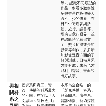
等)，認識不同類型的
作品，多看多聽多說
多觀察是作為傳播人
必不可少的修養，在
日常中透過參與活
動、旅行、讀書等，
增廣自我的眼界，並
在課餘時間練習文
字、照片拍攝或是短
影音等創作，多多增
加影像聲音方面的了
解與訓練，日積月累
方能有成，未來也才
能利用聲音、畫面說
出好故事。
圖資系與資工、資
本系為全台唯一的
與相
管、傳播等科系最大
「影像傳播」科系，
關科
的不同，在於以「人
與新聞系、廣告系、
系之
文思維 × 科技應用」
資訊傳播、藝術媒體
異同
為核心，培養能洞察
設計等相關科系有明