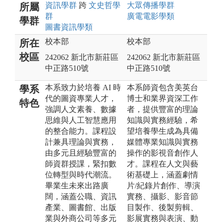
資訊
學群
跨
文史哲
學
大眾傳播
學群
所屬
群
廣電電影
學類
學群
圖書資訊
學類
校本部
校本部
所在
校區
242062 新北市新莊區
242062 新北市新莊區
中正路510號
中正路510號
本系致力於培養 AI 時
本系師資包含美英台
學系
代的圖資專業人才，
博士和業界資深工作
特色
強調人文素養、數據
者，提供豐富的理論
思維與人工智慧應用
知識與實務經驗，希
的整合能力。課程設
望培養學生成為具備
計兼具理論與實務，
媒體專業知識與實務
由多元且經驗豐富的
操作的影視音創作人
師資群授課，緊扣數
才。課程在人文與藝
位轉型與時代潮流。
術基礎上，涵蓋劇情
畢業生未來出路廣
片/紀錄片創作、導演
闊，涵蓋公職、資訊
實務、攝影、影音節
產業、圖書館、出版
目製作、後製剪輯、
業與外商公司等多元
影展實務與表演、動