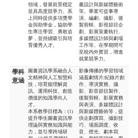
領域，發展前景穩定
畫設計與新媒體藝術
並具高度競爭力。系
等。畢業可從事導
上同時提供多項獎學
演、編劇、攝影、後
金與助學金，協助學
製剪輯、影視節目企
生專注學習、勇敢追
劃、影展策畫執行、
夢，並持續吸引與培
多媒體設計師與劇場
育優秀人才。
工作等。在學期間可
至校內外實習，增進
就業競爭力。
圖書資訊學系融合人
影像傳播的學習領域
學科
文精神與人工智慧科
涵蓋劇情片/紀錄片創
意涵
技，培育能理解資
作、導演實務、攝
訊、運用科技、創造
影、影音節目製作、
價值的知識導向人
後製剪輯、影展實務
才。
與表演、多媒體設計
本系教學目標為：(1)
與新媒體藝術等，提
提升學生圖書資訊學
供企劃撰寫、攝影技
理論與實務知識與能
巧、場面調度、收
力，並引導跨域研
音、燈光、劇本寫