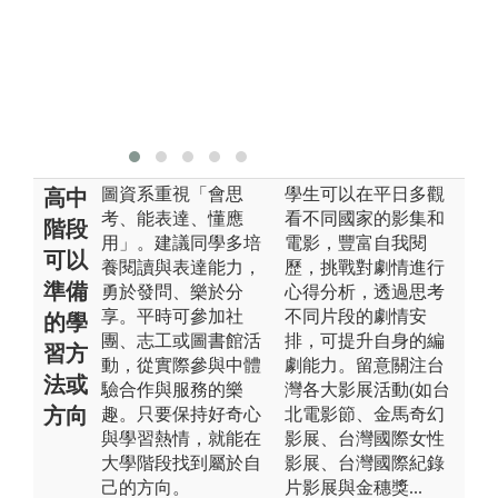
圖資系重視「會思
學生可以在平日多觀
高中
考、能表達、懂應
看不同國家的影集和
階段
用」。建議同學多培
電影，豐富自我閱
可以
養閱讀與表達能力，
歷，挑戰對劇情進行
準備
勇於發問、樂於分
心得分析，透過思考
享。平時可參加社
不同片段的劇情安
的學
團、志工或圖書館活
排，可提升自身的編
習方
動，從實際參與中體
劇能力。留意關注台
法或
驗合作與服務的樂
灣各大影展活動(如台
方向
趣。只要保持好奇心
北電影節、金馬奇幻
與學習熱情，就能在
影展、台灣國際女性
大學階段找到屬於自
影展、台灣國際紀錄
己的方向。
片影展與金穗獎...