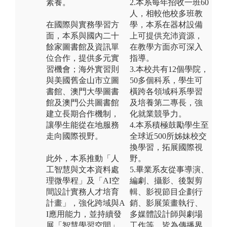
素養。
2.本系每年招收一班60
人，相較他校多班教
在國際與實務學習方
學，本系在器材設備
面，本系與國內二十
上可提供充沛資源，
餘家圖書館及資訊單
在教學方面亦可深入
位合作，提供多元實
指導。
習機會；海外實習則
3.本校共有12個學院，
與美國舊金山市立圖
50多個科系，學生可
書館、澳門大學圖書
橫跨各領域科系學習
館及澳門公共圖書館
及培養第二專長，強
建立長期合作機制，
化就業競爭力。
讓學生能從在地服務
4.本系積極鼓勵學生至
走向國際視野。
全球近500所姊妹校交
換學習，拓展國際視
此外，本系推動「人
野。
工智慧與文本資料處
5.畢業系友從事導演、
理微學程」及「AI空
編劇、攝影、後製剪
間設計實務人才培育
輯、影視節目企劃行
計畫」，強化跨域與A
銷、影展策畫執行、
I應用能力，並持續發
多媒體設計師與劇場
展「智慧學習空間」
工作等，皆為傳播界