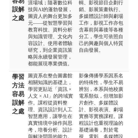
容易
涯場域；隨著數位科
輯、影視節目企劃行
誤解
技與AI的蓬勃發展，
銷、影展策畫執行、
圖資人的舞台更加多
多媒體設計師與劇場
之處
元——從智慧學習與
工作，影視工作亦包
教育科技、資料分析
含幕前與幕後等各種
與知識管理、文化內
分工，學生可依照自
容設計、使用者體驗
己的興趣與個人特質
研究，到企業資訊策
自由發展。
略與永續發展管理，
都能展現專業價值。
圖資系在整合圖書館
影像傳播學系因系名
學習
相關知識的基礎上，
的特殊性，學生不易
方法
學習更貼近「資訊 ×
辨別，本系與他校廣
容易
人文 × AI」的跨域實
電系類似，但增加影
誤解
作。課程從資料整
片創作、多媒體設
理、資訊設計到人工
計、影視表演、劇場
之處
智慧應用，讓學生在
實務等實務課程。課
真實情境中操作與思
程設計也重視理論的
考，培養分析、設計
基礎涵養，對於電
與解決問題的能力。
視、電影、多媒體設