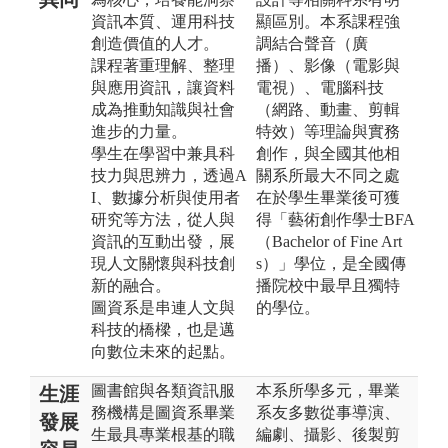
資訊本質、運用科技
顯區別。本系課程強
創造價值的人才。
調結合聲音（廣
課程著重理解、整理
播）、影像（電影與
與應用資訊，讓資料
電視）、電腦科技
成為推動知識與社會
（網路、動畫、剪輯
進步的力量。
特效）等理論與實務
學生在學習中兼具科
創作，與全國其他相
技力與思辨力，透過A
關系所最大不同之處
I、數據分析與使用者
在於學生畢業後可獲
研究等方法，從人與
得「藝術創作學士BFA
資訊的互動出發，展
（Bachelor of Fine Art
現人文關懷與科技創
s）」學位，是全國傳
新的融合。
播院校中最早且獨特
圖資系是串連人文與
的學位。
科技的橋樑，也是邁
向數位未來的起點。
圖書館與各類資訊服
本系所學多元，畢業
生涯
務機構是圖資系畢業
系友多數從事導演、
發展
生最具專業根基的職
編劇、攝影、後製剪