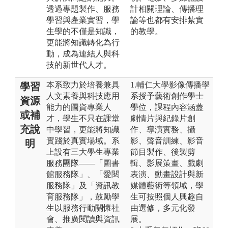
透過專題製作、服務
計相關理論、傳播理
學習與產業實習，學
論等也都有安排紮實
生學的不僅是知識，
的教學。
更能將知識轉化為行
動，成為連結人與科
技的新世代人才。
本系致力於培養兼具
1.輔仁大學影像傳播學
學習
人文素養與科技應用
系授予藝術創作學士
資源
能力的圖資專業人
學位，課程內容涵蓋
或補
才，學生不只在課堂
劇情片與紀錄片創
充說
中學習，更能將知識
作、導演實務、攝
實踐於真實場域。系
影、聲音訓練、影音
明
上設有三大學生專業
節目製作、後製剪
服務團隊——「圖書
輯、影展策畫、戲劇
館服務隊」、「愛閱
表演、動畫設計與新
服務隊」及「資訊教
媒體藝術等領域，學
育服務隊」，鼓勵學
生可按照個人興趣自
生以服務行動關懷社
由選修，多元化發
會、推廣閱讀與資訊
展。