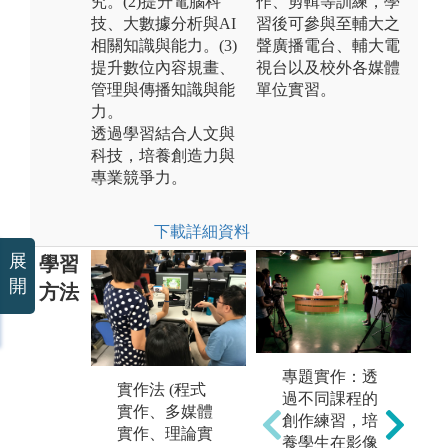
究。(2)提升電腦科
作、剪輯等訓練，學
技、大數據分析與AI
習後可參與至輔大之
相關知識與能力。(3)
聲廣播電台、輔大電
提升數位內容規畫、
視台以及校外各媒體
管理與傳播知識與能
單位實習。
力。
透過學習結合人文與
科技，培養創造力與
專業競爭力。
下載詳細資料
展
學習
開
方法
實務案例分
專題實作：透
析：
自
實作法 (程式
過不同課程的
在理論的學習
在
實作、多媒體
創作練習，培
基礎上，透過
主
實作、理論實
養學生在影像