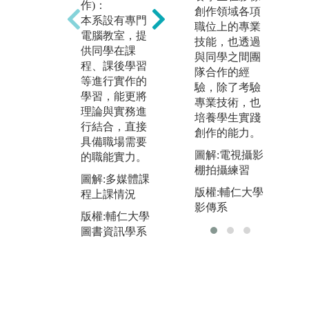
實際發生的案
充
作)：
創作領域各項
例來探討各種
索
本系設有專門
職位上的專業
可能的解決方
們
電腦教室，提
技能，也透過
案，以做為未
與
供同學在課
與同學之間團
來進入實戰職
學
程、課後學習
隊合作的經
場的準備，面
作
等進行實作的
驗，除了考驗
對實務困難時
「
學習，能更將
專業技術，也
也能學習分析
中
理論與實務進
培養學生實踐
找出原因，進
中
行結合，直接
創作的能力。
而解決問題。
己
具備職場需要
奏
圖解:電視攝影
的職能實力。
圖解:資訊服務
只
棚拍攝練習
機構管理上課
圖解:多媒體課
是
情況
版權:輔仁大學
程上課情況
解
影傳系
版權:輔仁大學
力
版權:輔仁大學
圖書資訊學系
圖書資訊學系
圖
R
會
版
圖