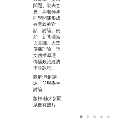
實
問題、發表意
事等。課堂中
工
見，與老師和
老師會帶學生
在
同學間能形成
實際演練，課
驗
有意義的對
後除了能做出
力
話、討論。例
練習作品外，
《
如：新聞理論
老師更會指導
實
與實踐、大眾
完成度高的作
或
傳播理論、語
品參與校外競
輔
文傳播原理、
賽。例如：數
大
傳播政治經濟
位敘事、實地
眾
學等課程。
採訪、事實查
體
證、紀實書
平
圖解:老師講
寫、基礎攝
習
課，並與學生
影、影音製作
討論
圖
基礎等課程。
在
版權:輔大新聞
圖解:操作電視
採
系自有照片
攝影棚設備
版
版權:輔大新聞
系
系自有照片