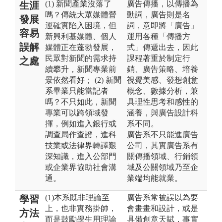
(1) 新聞產業沒落了
廣告傳播，以傳播為
生涯
嗎？傳統大眾媒體營
動詞，廣告則是名
發展
運確實陷入困境，但
詞，意即將「廣告」
容易
新興利基媒體、個人
運用各種「傳播方
誤解
媒體正在蓬勃發展，
式」傳遞出去，因此
民眾對新聞的需求持
課程著重於制定行
之處
續攀升，新聞專業前
銷、廣告策略、培養
景依然看好； (2) 新聞
視覺美感、發想創意
系畢業只能當記者
概念、數據分析，兼
嗎？不只如此，新聞
具理性思考和感性的
專業可以跨領域發
涵養，與廣告設計科
揮，例如進入銀行或
系不同。
調查局作查證，進科
廣告系不只能進廣告
技業或法律界轉譯艱
公司，其實廣告系有
深知識，進入公部門
關傳播領域、行銷領
或企業界協助社會溝
域及公關領域乃至企
通。
業端均能就業。
(1)本系既非理論至
廣告系常被誤以為要
學習
上，也非實務掛帥，
會畫畫和設計，或是
方法
而是鼓勵學生用理論
具備創意天賦，事實