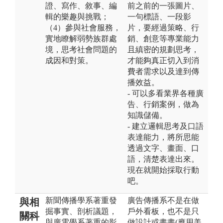
證、寫作、敘事、編
前之前的一張圖片、
輯的樂趣與挑戰；
一句標語、一段影
（4）參與社會服務，
片，要經過策略、行
實地瞭解弱勢族群處
銷、創意等專業能力
境，思考社會問題的
且縝密的規劃思考，
成因和對策。
才能夠真正切入到消
費者需求以及達到傳
播效益。
- 可以多看業界各種廣
告、行銷案例，做為
知識儲備。
- 建立邏輯思考及口語
表達能力，將所思能
透過文字、畫面、口
語，清楚表達出來。
現在就開始採取行動
吧。
新聞傳播學系著重發
廣告傳播系不是在做
與相
掘事實、剖析議題，
戶外看板，也不是只
關科
與廣電學系著重的影
做設計或畫畫(應用美