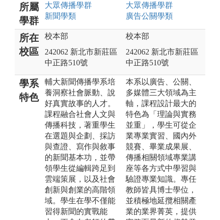
大眾傳播
學群
大眾傳播
學群
所屬
新聞
學類
廣告公關
學類
學群
校本部
校本部
所在
校區
242062 新北市新莊區
242062 新北市新莊區
中正路510號
中正路510號
輔大新聞傳播學系培
本系以廣告、公關、
學系
養洞察社會脈動、說
多媒體三大領域為主
特色
好真實故事的人才。
軸，課程設計最大的
課程融合社會人文與
特色為「理論與實務
傳播科技，著重學生
並重」，學生可從企
在選題與企劃、採訪
業專業實習、國內外
與查證、寫作與敘事
競賽、畢業成果展、
的新聞基本功，並帶
傳播相關領域專業講
領學生從編輯跨足到
座等各方式中學習與
雲端策展，以及社會
驗證專業知識。專任
創新與創業的高階領
教師皆具博士學位，
域。學生在學不僅能
並積極地延攬相關產
習得新聞的實戰能
業的業界菁英，提供