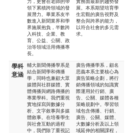
力，更會在老師的帶
實務面最新的趨勢發
領下累積跨領域的發
展。本系期望培育學
展潛力。畢業系友半
生宏觀的廣告視野及
數進入新聞業界和學
整合與跨界的能力，
界施展抱負，半數跨
以符合社會的多元需
入科技、企業、教
求。
育、公益、公關、政
治等領域活用傳播專
長。
輔大新聞傳播學系是
廣告傳播學系，顧名
學科
結合新聞學和傳播
思義本系主要核心為
意涵
學，同時也兼顧大眾
廣告策略企劃，將行
媒體與社群媒體、實
銷傳播領域的知識實
體傳播與網路傳播的
際運用於行銷、廣
專業學科。我們重視
告、公關、媒體各種
實地採寫與數據分
策略規劃中。學習領
析、文字敘事與多媒
域包含傳播、行銷、
體敘事。在培養學生
廣告、公關、媒體、
與社會互動的過程
大數據分析及以上領
中，我們除了重視記
域延伸的相關課程，