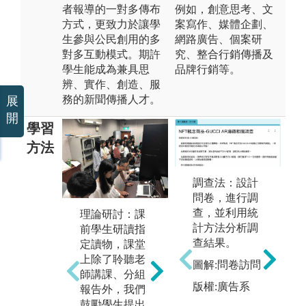
者報導的一對多傳布
例如，創意思考、文
方式，更致力於讓學
案寫作、媒體企劃、
生參與公民創用的多
網路廣告、個案研
對多互動模式。期許
究、整合行銷傳播及
學生能成為兼具思
品牌行銷等。
辨、實作、創造、服
務的新聞傳播人才。
展
開
學習
方法
調查法：設計
問卷，進行調
查，並利用統
理論研討：課
實務演練：老
實
計方法分析調
前學生研讀指
師傳授專業技
生
查結果。
定讀物，課堂
能，如採訪、
務
上除了聆聽老
查證、攝影、
圖解:問卷訪問
的
師講課、分組
寫作、編輯、
編
版權:廣告系
報告外，我們
播報、數據分
綜
鼓勵學生提出
析、多媒體敘