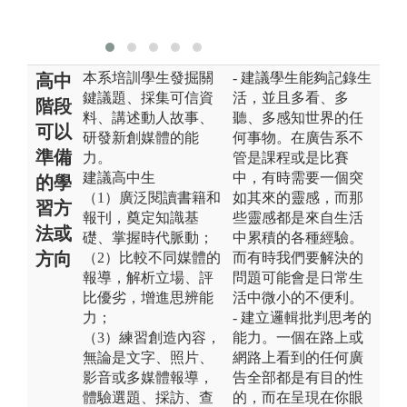
本系培訓學生發掘關
- 建議學生能夠記錄生
高中
鍵議題、採集可信資
活，並且多看、多
階段
料、講述動人故事、
聽、多感知世界的任
可以
研發新創媒體的能
何事物。在廣告系不
準備
力。
管是課程或是比賽
建議高中生
中，有時需要一個突
的學
（1）廣泛閱讀書籍和
如其來的靈感，而那
習方
報刊，奠定知識基
些靈感都是來自生活
法或
礎、掌握時代脈動；
中累積的各種經驗。
方向
（2）比較不同媒體的
而有時我們要解決的
報導，解析立場、評
問題可能會是日常生
比優劣，增進思辨能
活中微小的不便利。
力；
- 建立邏輯批判思考的
（3）練習創造內容，
能力。一個在路上或
無論是文字、照片、
網路上看到的任何廣
影音或多媒體報導，
告全部都是有目的性
體驗選題、採訪、查
的，而在呈現在你眼