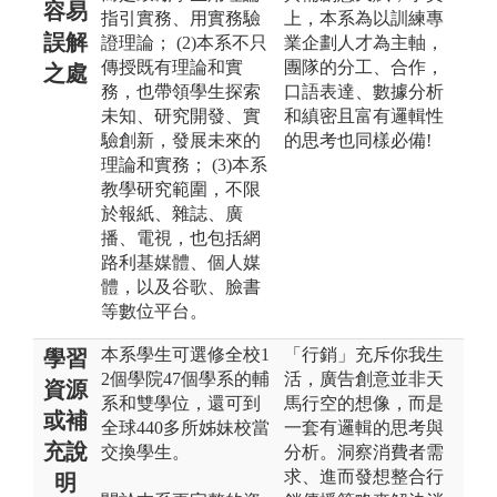
容易
指引實務、用實務驗
上，本系為以訓練專
誤解
證理論； (2)本系不只
業企劃人才為主軸，
傳授既有理論和實
團隊的分工、合作，
之處
務，也帶領學生探索
口語表達、數據分析
未知、研究開發、實
和縝密且富有邏輯性
驗創新，發展未來的
的思考也同樣必備!
理論和實務； (3)本系
教學研究範圍，不限
於報紙、雜誌、廣
播、電視，也包括網
路利基媒體、個人媒
體，以及谷歌、臉書
等數位平台。
本系學生可選修全校1
「行銷」充斥你我生
學習
2個學院47個學系的輔
活，廣告創意並非天
資源
系和雙學位，還可到
馬行空的想像，而是
或補
全球440多所姊妹校當
一套有邏輯的思考與
充說
交換學生。
分析。洞察消費者需
求、進而發想整合行
明