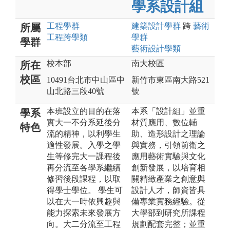
學系設計組
工程
學群
建築設計
學群
跨
藝術
所屬
工程跨學類
學群
學群
藝術設計
學類
校本部
南大校區
所在
校區
10491台北市中山區中
新竹市東區南大路521
山北路三段40號
號
本班設立的目的在落
本系「設計組」並重
學系
實大一不分系延後分
材質應用、數位輔
特色
流的精神，以利學生
助、造形設計之理論
適性發展。入學之學
與實務，引領前衛之
生等修完大一課程後
應用藝術實驗與文化
再分流至各學系繼續
創新發展，以培育相
修習後段課程，以取
關精緻產業之創意與
得學士學位。 學生可
設計人才，師資皆具
以在大一時依興趣與
備專業實務經驗。從
能力探索未來發展方
大學部到研究所課程
向。大二分流至工程
規劃配套完整；並重