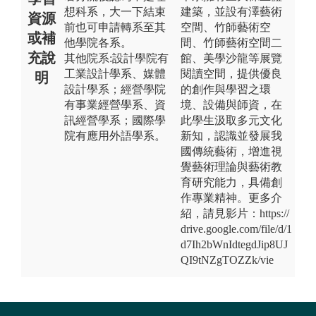
想科系，大一下結束
建築，並設有澤藝術
資源
前也可申請轉系至其
空間、竹師藝術空
或補
他學院各系。
間、竹師藝術空間二
充說
其他院系:設計學院有
館、美學沙龍等展覽
工業設計學系、媒體
閱讀空間，提供優良
明
設計學系；經營學院
的創作與學習之環
有事業經營學系、資
境、設備與師資，在
訊經營學系；國際學
此學生汲取多元文化
院有應用外語學系。
新知，認識並發展我
國傳統藝術，增進視
覺藝術理論與藝術教
育研究能力，具備創
作專業精神。更多介
紹，請見影片：https://
drive.google.com/file/d/1
d7Ih2bWnIdtegdJip8UJ
QI9tNZgTOZZk/vie