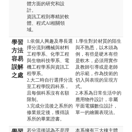
體方面的研究和設
計。
資訊工程則專精於軟
體、程式AI相關領
域。
1.依個人興趣及專長選
1.學生對於材質的陌生
學習
擇分流到機械與材料
與不熟悉，以木頭為
方法
工程學系、化學工程
例，有些是硬木有些
容易
與生物科技學系、電
是軟木，必須用實作
誤解
機工程學系與資訊工
及教師引導或是老師
程學系。
的示範，作為技術的
之處
2.大二時自行選擇分流
切入與表現的呈現方
至工程學院四科系，
式。
且每個科系沒有名額
2.本系為日常生活中的
限制。
應用物件設計，非屬
3.完成分流後之系所的
平面電腦數位設計，
修業規定後，獲得該
單一的繪圖表現法。
系所的畢業證書。
若分流後認為不是理
本系擁有三大棟主體
學習