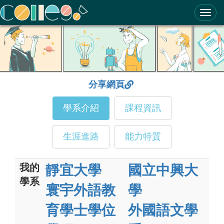
ColleGo! 大學選才與高中育才輔助系統
分享網頁
學系介紹
課程資訊
生涯進路
能力特質
我的
靜宜大學
國立中興大
學系
寰宇外語教
學
育學士學位
外國語文學