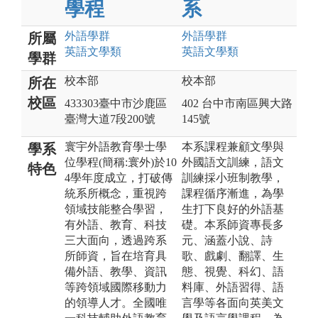
學程
系
外語
學群
外語
學群
所屬
英語文
學類
英語文
學類
學群
校本部
校本部
所在
校區
433303臺中市沙鹿區
402 台中市南區興大路
臺灣大道7段200號
145號
寰宇外語教育學士學
本系課程兼顧文學與
學系
位學程(簡稱:寰外)於10
外國語文訓練，語文
特色
4學年度成立，打破傳
訓練採小班制教學，
統系所概念，重視跨
課程循序漸進，為學
領域技能整合學習，
生打下良好的外語基
有外語、教育、科技
礎。本系師資專長多
三大面向，透過跨系
元、涵蓋小說、詩
所師資，旨在培育具
歌、戲劇、翻譯、生
備外語、教學、資訊
態、視覺、科幻、語
等跨領域國際移動力
料庫、外語習得、語
的領導人才。全國唯
言學等各面向英美文