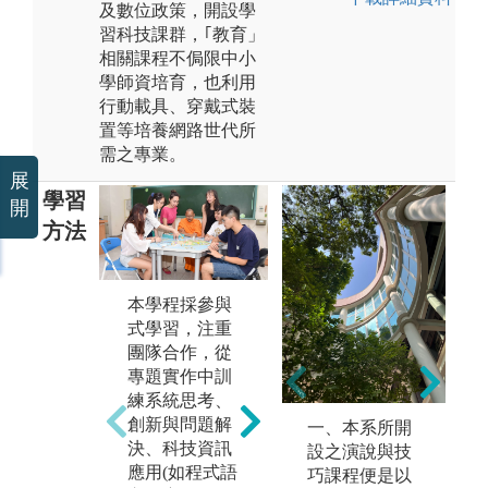
及數位政策，開設學
習科技課群，｢教育」
相關課程不侷限中小
學師資培育，也利用
行動載具、穿戴式裝
置等培養網路世代所
需之專業。
展
學習
開
方法
本學程採參與
設
式學習，注重
務
小組合作及討
團隊合作，從
全
論：課堂教師
專題實作中訓
視
善於規劃小組
練系統思考、
社
簡報及敘事練
創新與問題解
習
一、本系所開
習，培養學生
決、科技資訊
不
設之演說與技
解決問題及合
應用(如程式語
知
巧課程便是以
作能力。同學