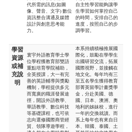
代所需的訊息(如圖
自主性學習能夠讓學
像、聲音、文字) 數位
生學習如何掌控自己
資訊整合溝通及媒體
的時間，安排自己的
設計與創意思考能
進度，按照自己的步
力。
調學習。
本系持續積極推展國
學習
寰宇外語教育學士學
際化，鼓勵在學學生
資源
位學程獲教育部雙語
出國研習交流，拓展
或補
重點培育學院補助，
國際視野，並接觸在
充說
全英授課，大一有完
地文化。每年均有三
善的英語輔導與獎勵
至五名學生獲得教育
明
機制，學程提供多元
部菁英留學計畫獎學
而寬廣的職涯發展途
金，分赴美國、德
徑，開設外語教學、
國、日本、澳洲、奧
華語教學、數位科技
地利的姊妹校，進行
等基礎課程，也可依
一年的交換就讀。而
志向選修國際商管經
系上每年也有來自日
貿、領隊導遊學程，
本、韓國、泰國、土