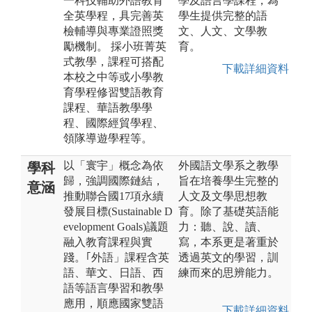
一科技輔助外語教育
學及語言學課程，為
全英學程，具完善英
學生提供完整的語
檢輔導與專業證照獎
文、人文、文學教
勵機制。 採小班菁英
育。
式教學，課程可搭配
下載詳細資料
本校之中等或小學教
育學程修習雙語教育
課程、華語教學學
程、國際經貿學程、
領隊導遊學程等。
以「寰宇」概念為依
外國語文學系之教學
學科
歸，強調國際鏈結，
旨在培養學生完整的
意涵
推動聯合國17項永續
人文及文學思想教
發展目標(Sustainable D
育。除了基礎英語能
evelopment Goals)議題
力：聽、說、讀、
融入教育課程與實
寫，本系更是著重於
踐。｢外語」課程含英
透過英文的學習，訓
語、華文、日語、西
練而來的思辨能力。
語等語言學習和教學
應用，順應國家雙語
下載詳細資料