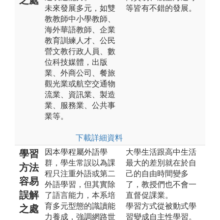
未來發展多元，如雙
等皆有不錯的發展。
教教師中小學教師、
海外華語教師、企業
教育訓練人才、公民
營文教行政人員、數
位科技媒體，出版
業、外商公司、餐旅
觀光業或航空交通物
流業、資訊業、製造
業、服務業、公共事
業等。
下載詳細資料
因本學程屬外語學
大學生活跟高中生活
學習
群，學生常誤以為課
最大的差別就在於自
方法
程只注重外語或第二
己的自由時間變多
容易
外語學習，但其實除
了，教授們也不會一
誤解
了語言能力，本系培
直督促課業。
育多元型態的識讀能
學習方式從被動式學
之處
力養成，強調網路世
習變成自主性學習。