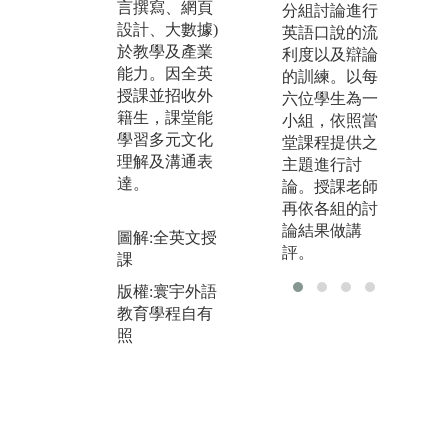
言撰寫、網頁
備
分組討論進行
以合作方式，
設計、大數據)
同
英語口說的流
呈現最後學習
於教學及產業
思
利度以及辯論
成果。此學習
能力。因全英
達
的訓練。以每
法能增進人與
授課並招收外
發
六位學生為一
人之間相互瞭
籍生，課堂能
小組，依照當
解與信任，學
圖
學習多元文化
堂課程提供之
會處理人際關
版
理解及溝通表
主題進行討
係的技能、技
教
達。
論。授課老師
巧與策略，學
照
再依各組的討
會有效地表達
論結果做講
自己意見，以
圖解:全英文授
評。
培養團隊精
課
神。
版權:寰宇外語
圖解:透過反芻
教育學程自有
問題了解學習
照
的重要性
版權:寰宇外語
教育學程自有
照