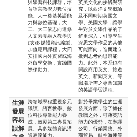
與學習科技課群，培
英美文化的接觸與研
育語言教學與數位技
究，以西洋文學概論
能。大一奠基英語能
及不同時期英國文
力與數位基礎，大
學、美國文學，讓學
二、大三依志向選修
生對於文學作品的了
人文素養融入教學與
解更深入，引導學生
(或)多媒體資訊編製、
深思文學作品的其他
加值應用課程，大四
可能面向，進而建立
安排國內外實習或海
批判思考的思辨能
外留學交換，實踐國
力。此外，本系也有
際移動力。
開設商用英文、旅遊
英文、新聞英文、等
職場所需之專業知識
的英語學習課程。
跨領域學程重視多元
對於畢業學生的生涯
生涯
識讀、語言教學、數
發展方面，除了擔任
發展
位科技專業能力養
教職之外，可藉英語
容易
成，鼓勵第二專長拓
能力的優勢，在翻譯
誤解
展。具多媒體資訊溝
公司、行銷業務、外
通表達能力。
商貿易、航空海運等
之處