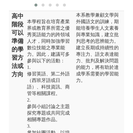
本系教學兼顧文學與
高中
本學程旨在培育產業
外國語文的訓練，期
階段
界或教育界所需之優
能培養學生人文素養
可以
秀英語能力的跨領域
與專業知識，建立批
準備
人才，同時加強學習
判思考的思辨能力。
數位技能之專業能
建立長期或持續性的
的學
力。因此，建議可多
專注力、語文表達能
習方
參與以下的活動：
力、批判及解決問題
法或
1.
的能力，將有助於達
方向
修習英語、第二外語
成學系需要的學習能
（西班牙語或日
力。
語）、科技資訊、商
管等相關課程。
2.
參與小組討論之主題
探究專題或共同完成
相關專題作品。
3.
參加社團活動，以培