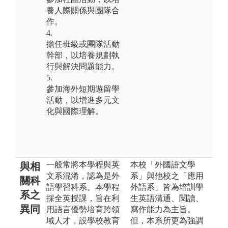
養人際關係與團隊合
作。
4.
擔任班級或團隊活動
幹部，以培養規劃執
行與解決問題能力。
5.
參加海外短期遊留學
活動，以增進多元文
化與國際理解。
一般常將本學程與英
本校「外國語文學
與相
文系混淆，認為是外
系」與他校之「應用
關科
語學習科系。本學程
外語系」皆為培訓學
系之
採全英授課，旨在利
生英語溝通、閱讀、
異同
用語言優勢培育跨領
寫作能力為主旨。
域人才，設學校教育
但，本系所更為強調