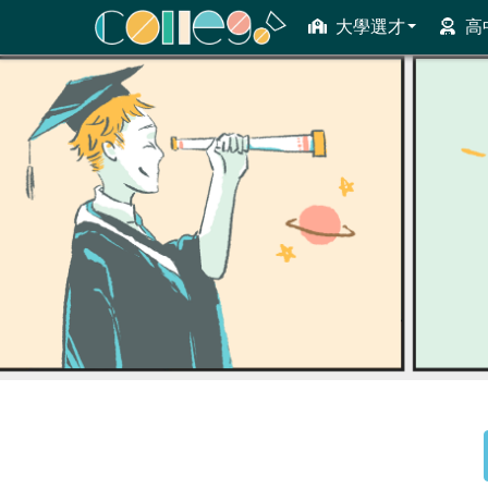
大學選才
高
ColleGo! 大學選才與高中育才輔助系統