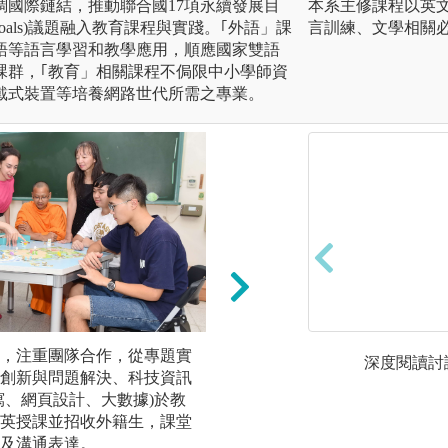
調國際鏈結，推動聯合國17項永續發展目
本系主修課程以英
opment Goals)議題融入教育課程與實踐。｢外語」課
言訓練、文學相關
語等語言學習和教學應用，順應國家雙語
課群，｢教育」相關課程不侷限中小學師資
戴式裝置等培養網路世代所需之專業。
，注重團隊合作，從專題實
小組合作及討論：
深度閱讀討
創新與問題解決、科技資訊
敘事練習，培養學
寫、網頁設計、大數據)於教
以合作方式，呈現
英授課並招收外籍生，課堂
進人與人之間相互
及溝通表達。
係的技能、技巧與