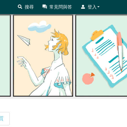
搜尋
常見問與答
登入
質