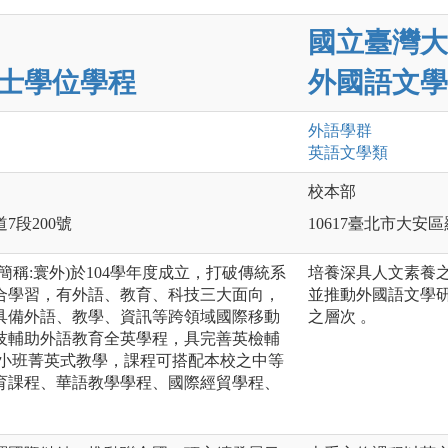
國立臺灣大
士學位學程
外國語文學
外語
學群
英語文
學類
校本部
7段200號
10617臺北市大安
簡稱:寰外)於104學年度成立，打破傳統系
培養深具人文素養
合學習，有外語、教育、科技三大面向，
並推動外國語文學
具備外語、教學、資訊等跨領域國際移動
之層次 。
技輔助外語教育全英學程，具完善英檢輔
採小班菁英式教學，課程可搭配本校之中等
育課程、華語教學學程、國際經貿學程、