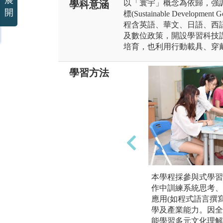
展
以「寰宇」概念為依歸，強
學科意涵
開
標(Sustainable Devel
程含英語、華文、日語、西
及數位政策，開設學習科技
培育，也利用行動載具、穿
學習方法
本學程採參與式學習
作中訓練系統思考、
應用(如程式語言撰
學及產業能力。因全
能學習多元文化理解