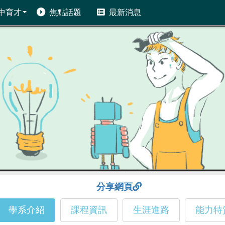
中育才
焦點話題
最新消息
分享網頁
學系介紹
課程資訊
生涯進路
能力特