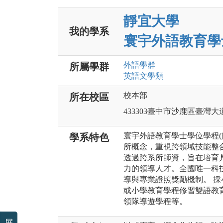
靜宜大學
我的學系
寰宇外語教育學
外語
學群
所屬學群
英語文
學類
校本部
所在校區
433303臺中市沙鹿區臺灣大道
寰宇外語教育學士學位學程(
學系特色
所概念，重視跨領域技能整
透過跨系所師資，旨在培育
力的領導人才。全國唯一科
導與專業證照獎勵機制。 
或小學教育學程修習雙語教
領隊導遊學程等。