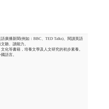
圖解:課堂合作
神。
版權:寰宇外語教
題了解學習的重要性
學程自有照
廣播新聞(例如：BBC、TED Talks)、閱讀英語
語文聽、讀能力。
、文化等書籍，培養文學及人文研究的初步素養。
外國語言。