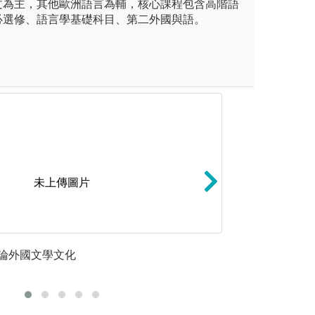
文為主，其他歐洲語言為輔，核心課程包含高階語
必選修、語言學基礎科目、第二外國與語。
未上傳圖片
課堂教師善於規劃小組簡報及
設計思考與服務學
論外國文學文化
可靠外語
生解決問題及合作能力。同學
技能、社會技能的
最後學習成果。此學習法能增
知識結構，具備社
瞭解與信任，學會處理人際關
力，以達更深更遠
策略，學會有效地表達自己意