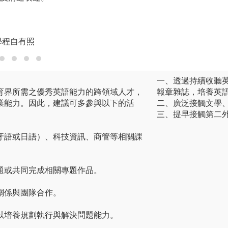
見，以培養團隊精
圖解:透過反芻問
學程自有照
版權:寰宇外語教育
一、透過持續收聽英語
育界所需之優秀英語能力的跨領域人才，
報章雜誌，培養英
業能力。因此，建議可多參與以下的活
二、廣泛接觸文學
三、提早接觸第二
牙語或日語）、科技資訊、商管等相關課
題或共同完成相關專題作品。
關係與團隊合作。
以培養規劃執行與解決問題能力。