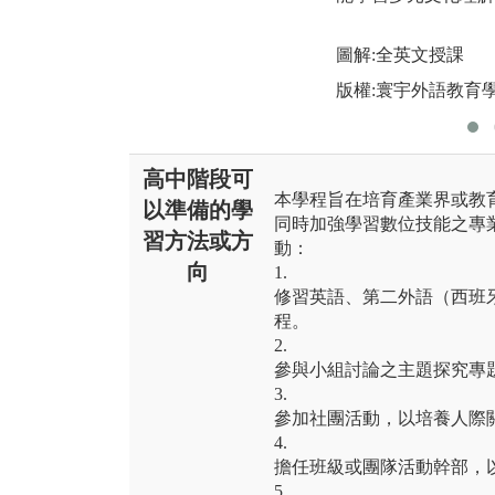
圖解:全英文授課
版權:寰宇外語教育
高中階段可
本學程旨在培育產業界或教
以準備的學
同時加強學習數位技能之專
習方法或方
動：
向
1.
修習英語、第二外語（西班
程。
2.
參與小組討論之主題探究專
3.
參加社團活動，以培養人際
4.
擔任班級或團隊活動幹部，
5.