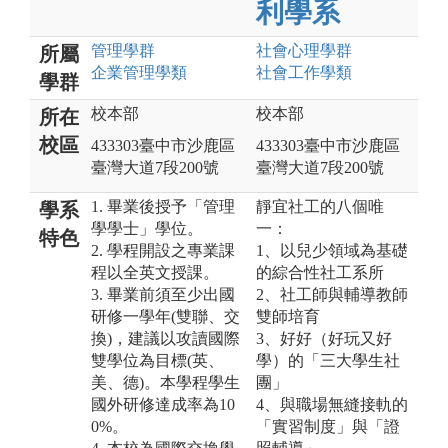
利學系
管理
學群
社會心理
學群
所屬
企業管理
學類
社會工作
學類
學群
校本部
校本部
所在
校區
433303臺中市沙鹿區
433303臺中市沙鹿區
臺灣大道7段200號
臺灣大道7段200號
1. 畢業後授予「管理
靜宜社工的八個唯
學系
學學士」學位。
一：
特色
2. 學程開設之專業課
1、以兒少領域為基礎
程以全英文授課。
的綜合性社工系所
3. 畢業前須至少出國
2、社工師與輔導教師
研修一學年(雙聯、交
雙師培育
換)，建議以攻讀國際
3、好好（好玩又好
雙學位為目標(英、
學）的「三大學生社
美、德)。本學程學生
團」
國外研修達成率為10
4、與職場無縫接軌的
0%。
「實習制度」與「證