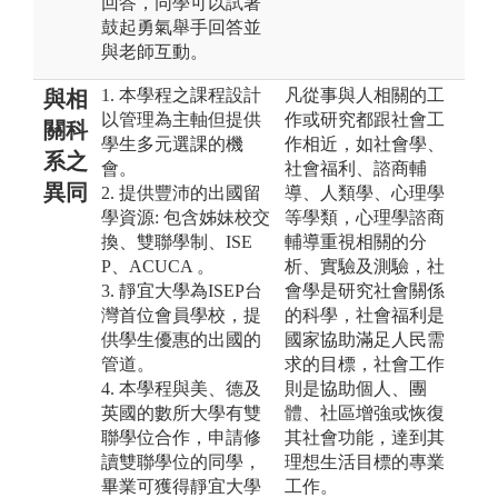
回答，同學可以試著
鼓起勇氣舉手回答並
與老師互動。
1. 本學程之課程設計
凡從事與人相關的工
與相
以管理為主軸但提供
作或研究都跟社會工
關科
學生多元選課的機
作相近，如社會學、
系之
會。
社會福利、諮商輔
異同
2. 提供豐沛的出國留
導、人類學、心理學
學資源: 包含姊妹校交
等學類，心理學諮商
換、雙聯學制、ISE
輔導重視相關的分
P、ACUCA 。
析、實驗及測驗，社
3. 靜宜大學為ISEP台
會學是研究社會關係
灣首位會員學校，提
的科學，社會福利是
供學生優惠的出國的
國家協助滿足人民需
管道。
求的目標，社會工作
4. 本學程與美、德及
則是協助個人、團
英國的數所大學有雙
體、社區增強或恢復
聯學位合作，申請修
其社會功能，達到其
讀雙聯學位的同學，
理想生活目標的專業
畢業可獲得靜宜大學
工作。