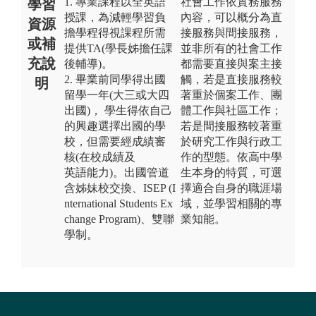
1. 專業課程以全英語
社會工作依實務服務
學習
授課，為減輕學習負
內容，可以概分為直
資源
擔學程得視課程所需
接服務與間接服務，
或補
提供TA(學長姊擔任課
並非所有的社會工作
充說
後輔導)。
都需要直接與案主接
2. 畢業前同學得出國
觸，若是直接服務較
明
留學一年(大三或大四
著重於個案工作、團
出國)， 學生得依自己
體工作與社區工作；
的興趣選擇出國的學
若是間接服務較著重
校，但需要經成績審
於研究工作與行政工
核(在校成績及
作的型態。依高中學
英語能力)。出國管道
生本身的特質，可選
含姊妹校交換、ISEP (I
擇適合自身的職涯場
nternational Students Ex
域，並學習相關的專
change Program)、雙聯
業知能。
學制。