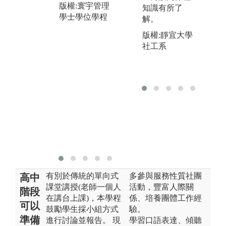
同學討論，就
用
版權:寰宇管理
知識有所了
個案所提供的
來
學士學位學程
解。
資訊讓學生學
任
版權:靜宜大學
習應用所學理
esi
社工系
論，透過授課
wo
教師的帶領，
版
讓同學們閱讀
學
個案、討論與
分析個案，最
後提出建議與
改善方向。
版權:寰宇管理
學士學位學程
有別於傳統的單向式
多參與服務性質社團
高中
課堂講授(老師一個人
活動，豐富人際關
階段
在講台上課)，本學程
係、培養團體工作經
可以
鼓勵學生採小組方式
驗。
準備
進行討論並報告。 現
學習口語表達、傾聽