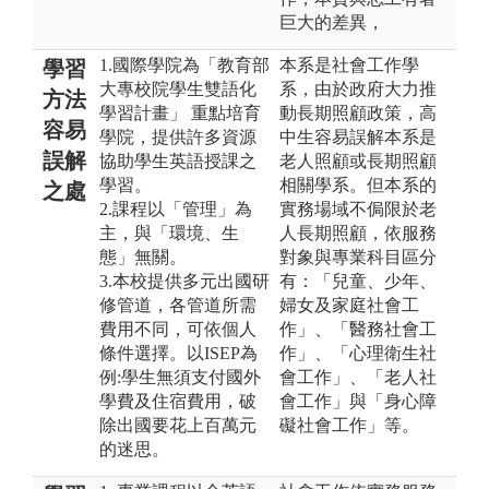
巨大的差異，
1.國際學院為「教育部
本系是社會工作學
學習
大專校院學生雙語化
系，由於政府大力推
方法
學習計畫」 重點培育
動長期照顧政策，高
容易
學院，提供許多資源
中生容易誤解本系是
誤解
協助學生英語授課之
老人照顧或長期照顧
學習。
相關學系。但本系的
之處
2.課程以「管理」為
實務場域不侷限於老
主，與「環境、生
人長期照顧，依服務
態」無關。
對象與專業科目區分
3.本校提供多元出國研
有：「兒童、少年、
修管道，各管道所需
婦女及家庭社會工
費用不同，可依個人
作」、「醫務社會工
條件選擇。以ISEP為
作」、「心理衛生社
例:學生無須支付國外
會工作」、「老人社
學費及住宿費用，破
會工作」與「身心障
除出國要花上百萬元
礙社會工作」等。
的迷思。