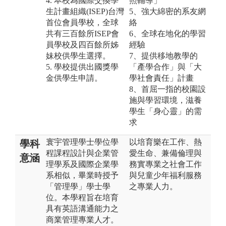
4. 本校為國際交換學
照輔導」
生計畫組織(ISEP)台灣
5、強大綿密的系友網
首位會員學校，全球
絡
共有三百餘所ISEP會
6、全球在地化的學習
員學校及四百餘所姊
經驗
妹校供學生選擇。
7、提供移地教學的
5. 學校提供出國獎學
「產學合作」與「大
金供學生申請。
學社會責任」計畫
8、首屈一指的校園設
施與學習環境，滋養
學生「身心靈」的需
求
寰宇管理學士學位學
以培育樂在工作、熱
學科
程課程設計與企業管
愛生命、兼備倫理與
意涵
理學系及國際企業學
務實專業之社會工作
系相似，畢業時授予
與兒童少年福利服務
「管理學」學士學
之專業人力。
位。本學程旨在培育
具有英語溝通能力之
商業管理專業人才。