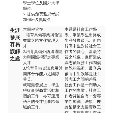
學士學位及國外大學
學位。
5. 提供免費雅思考試
加強班及獎勵金。
本學程旨在
本系是社會工作學
生涯
1.培育具備專業與倫理
系，畢業學生出路或
發展
並重之跨文化管理人
生涯發展多元。但由
容易
才
於高中生對於社會工
誤解
2.培育具備外語溝通能
作者的愛心、溫暖特
力與國際視野之專業
質之想像，進而造成
之處
人才
與志願服務工作間價
3.培育具備資訊應用與
值觀的混淆。最容易
團隊合作能力之國際
被高中生誤解是社工
菁英。
與志工之間的差異，
就職涯發展上，學生
社會工作是一門助人
得從事與商業活動相
工作的專業，社會工
關的工作，亦可運用
作者背後自有一套專
語言的長才從事跨領
業性知識、法規、理
域的工作。
論架構來支撐實務工
作，本質與志工有著