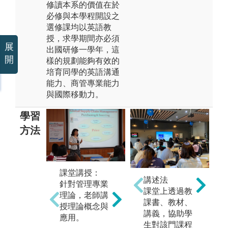
修讀本系的價值在於
必修與本學程開設之
選修課均以英語教
授，求學期間亦必須
展
出國研修一學年，這
開
樣的規劃能夠有效的
培育同學的英語溝通
能力、商管專業能力
與國際移動力。
學習
方法
專
課堂講授：
個案討論 (Case
授
講述法
針對管理專業
Study)：
一
課堂上透過教
理論，老師講
授課老師針對
務
課書、教材、
授理論概念與
課程內容挑選
所
講義，協助學
應用。
合適個案給予
礎
生對該門課程