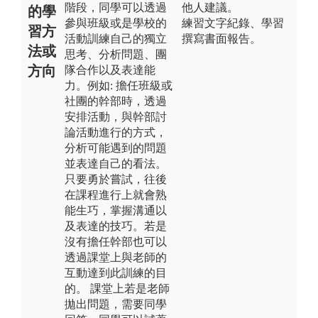
階段，同學可以透過
他人建議。
的學
參與班級或是學校的
練習文字紀錄、學習
習方
活動訓練自己的獨立
撰寫書面報告。
法或
思考、分析問題、團
方向
隊合作以及表達能
力。例如: 擔任班級或
社團的幹部時，透過
安排活動，與幹部討
論活動進行的方式，
分析可能遇到的問題
並表達自己的看法。
只要勇於嘗試，往後
在課程進行上就會熟
能生巧，掌握溝通以
及表達的技巧。若是
沒有擔任幹部也可以
透過課堂上與老師的
互動達到此訓練的目
的。 課堂上若是老師
拋出問題，需要同學