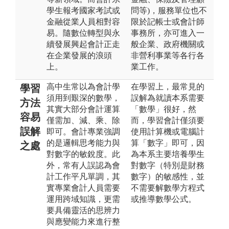
學生報考國家考試或
問等)，服務單位也不
金融從業人員相對容
限於記帳士或會計師
易。隨數位轉型與永
事務所，亦可進入一
續發展興起會計正走
般企業、政府機關或
在企業發展的浪頭
非營利事業等各行各
上。
業工作。
高中生常以為會計學
在學習上，最常見的
學習
須用到艱深的數學，
誤解為就讀本系需要
方法
其實大部分會計運算
「數學」很好，然
容易
僅需加、減、乘、除
而，學習會計僅須要
誤解
即可。會計專業強調
使用計算機或電腦計
的是邏輯思考能力與
算「數字」即可，因
之處
對數字的敏銳度。此
為本系主要培養學生
外，常有人誤認為會
對數字（特別是財務
計工作平凡單調，其
數字）的敏感性，並
實專業會計人員需要
不需要解數學方程式
運用跨域知識，更需
或推導數學公式。
要具備靈活的思辨力
與應變能力來進行整