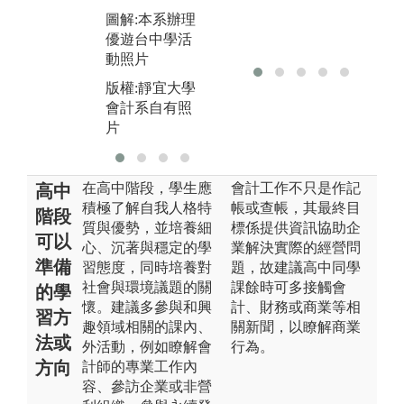
圖解:本系辦理
優遊台中學活
動照片
版權:靜宜大學
會計系自有照
片
在高中階段，學生應
會計工作不只是作記
高中
積極了解自我人格特
帳或查帳，其最終目
階段
質與優勢，並培養細
標係提供資訊協助企
可以
心、沉著與穩定的學
業解決實際的經營問
準備
習態度，同時培養對
題，故建議高中同學
社會與環境議題的關
課餘時可多接觸會
的學
懷。建議多參與和興
計、財務或商業等相
習方
趣領域相關的課內、
關新聞，以瞭解商業
法或
外活動，例如瞭解會
行為。
方向
計師的專業工作內
容、參訪企業或非營