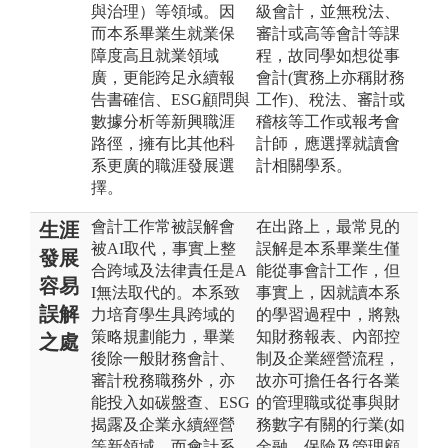
與治理）等領域。因
級會計，並無稅法、
而本系畢業生就業保
審計或高等會計等課
障度高且就業領域
程，故同學如想從事
廣，更能跨足永續報
會計(實務上亦稱財務
告書確信、ESG顧問與
工作)、稅法、審計或
數據分析等新興職涯
稽核等工作或報考會
路徑，擁有比其他科
計師，應選擇就讀會
系更廣的職涯發展選
計相關學系。
擇。
會計工作常被誤解會
在出路上，最常見的
生涯
被AI取代，事實上整
誤解是本系畢業生僅
發展
合跨域及法律責任是A
能從事會計工作，但
容易
I無法取代的。本系致
事實上，因就讀本系
誤解
力培育學生具跨域的
的學習過程中，將熟
策略規劃能力，畢業
知財務報表、內部控
之處
後除一般財務會計、
制及企業經營流程，
審計稅務職務外，亦
故亦可擔任各行各業
能投入如碳盤查、ESG
的管理職或從事與財
揭露及企業永續經營
務數字有關的行業(如
等新領域。而會計系
金融、保險及管理顧