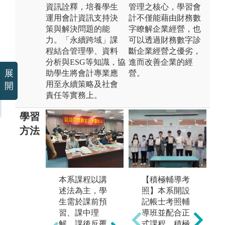
資訊詮釋，培養學生
管理之核心，學習會
運用會計資訊支持決
計不僅能藉由財務數
策與解決問題的能
字瞭解企業經營，也
力。「永續跨域」課
可以透過財務數字診
程結合管理學、資料
斷企業經營之優劣，
分析與ESG等知識，協
進而改善企業的經
展
助學生將會計專業應
營。
用至永續策略及社會
開
責任等實務上。
學習
方法
線
經
本系課程以講
【積極輔導考
會
述法為主，學
照】本系開設
軟體操作: 商業
課
生需於課前預
記帳士考照輔
套裝軟體、企
生
習、課中理
導班並配合正
業資源規劃、
習
解、課後反覆
式課程，積極