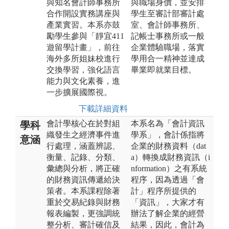
與知名會計師事務所
與職場身價，並安排
合作開設實務講座與
學生至審計部審計處
產業實習。本系亦鼓
室、會計師事務所、
勵學生參與「靜宜411
記帳士事務所或一般
遊留學計畫」，前往
企業體驗職場，落實
海外多所姐妹校進行
學用合一精神並達成
交換學習，強化語言
畢業即就業目標。
能力與文化素養，進
一步擴展國際視。
下載詳細資料
會計學核心在於對組
本系名為「會計資訊
學科
織發生之經濟事件進
學系」，會計係指將
意涵
行處理，涵蓋辨認、
企業的財務資料（dat
衡量、記錄、分類、
a）轉換成財務資訊（i
彙總與分析，將正確
nformation）之有系統
的財務資訊傳遞給決
程序，因為透過「會
策者。本系課程除著
計」程序所提供的
重於交易紀錄與財務
「資訊」，大家才有
報表編製，更強調統
辦法了解企業的經營
整分析、審計確信及
結果，因此，會計為