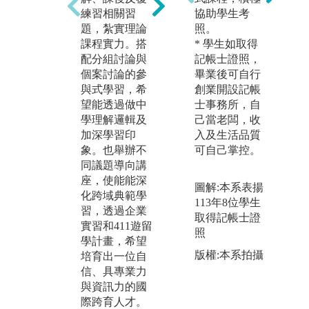
電腦審計等課
練習相關習
協助學生考
圖
程，搭配相關
題，紮實理論
照。
師
軟體，培養學
課程實力。搭
* 學生如取得
生實作及考照
版
配分組討論與
記帳士證照，
能力。
會
個案討論的參
畢業後可自行
片
圖解:2023 電腦
與式學習，希
創業開設記帳
稽核專題競賽
望能透過做中
士事務所，自
得獎照片
學理解邏輯及
己當老闆，收
加深學習印
入及生活品質
版權:靜宜大學
象。也舉辦不
可自己掌控。
會計系自有照
同議題導向講
片
座，使能能深
圖解:本系表揚
化跨域典範學
113年8位學生
習，透過企業
取得記帳士證
實習和411遊留
照
學計畫，希望
版權:本系拍攝
培育出一位自
信、具專業力
與資訊力的國
際跨育人才。