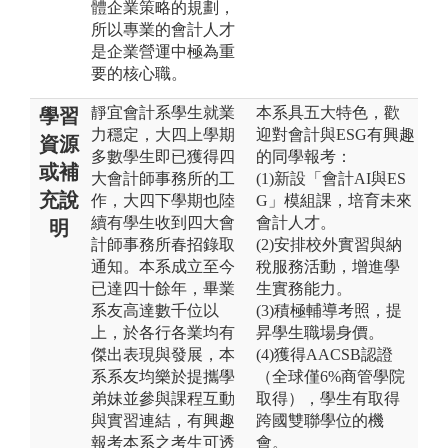
體企業策略的規劃，
所以專業的會計人才
是企業營運中極為重
要的核心職。
靜宜會計系學生就業
本系具五大特色，歡
學習
力穩定，大四上學期
迎對會計與ESG有興趣
資源
多數學生即已獲得四
的同學報考：
或補
大會計師事務所的工
(1)新設「會計AI與ES
充說
作，大四下學期也陸
G」模組課，培育未來
續有學生收到四大會
會計人才。
明
計師事務所春招錄取
(2)安排校外實習與納
通知。本系成立至今
稅服務活動，增進學
已達四十餘年，畢業
生實務能力。
系友高達數千位以
(3)積極輔導考照，提
上，於各行各業均有
昇學生職場身價。
傑出表現與發展，本
(4)獲得AACSB認證
系系友均樂於提攜學
（全球僅6%商管學院
弟妹並參與課程互動
取得），學生有取得
與實習連結，有興趣
跨國雙聯學位的機
報考本系之考生可透
會。