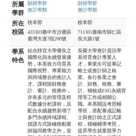
財經
學群
財經
學群
所屬
會計
學類
會計
學類
學群
校本部
校本部
所在
校區
433303臺中市沙鹿區
711301臺南市歸仁區
臺灣大道7段200號
長大路1號
結合靜宜大學優良之
長榮大學會計資訊學
學系
國際化與永續發展優
系培育會計專業人
特色
勢，本系致力培育具
才，畢業生可從事記
國際視野、專業能力
帳士或會計師之執
與跨域整合的會計人
業、各行各業之會
才。課程除財務會
計、財務、稅務、審
計、審計、稅務外，
計、稽核或ESG永續管
亦有多元的管理及程
理等工作或相關公
式數據分析課程，且
職。本系開設考照輔
配合永續趨勢新增了
導班，搭配養成記帳
多門永續跨域課程。
士與會計師之正式課
授課方式除極推動業
程，積極輔導考照，
師協同教學之外，並
提昇學生就業競爭力