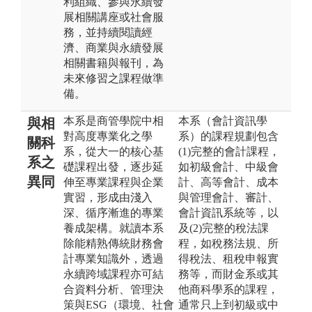
利組織、參與永續發
展相關講座或社會服
務，並持續閱讀經
濟、商業與永續發展
相關書籍與報刊，為
未來修習之課程做準
備。
本系是商管學院中相
本系（會計資訊學
與相
對高度專業化之學
系）的課程規劃包含
關科
系，從大一的核心基
(1)完整的會計課程，
系之
礎課程出發，逐步延
如初級會計、中級會
異同
伸至專業課程與企業
計、高等會計、成本
實習，形成由淺入
與管理會計、審計、
深、循序漸進的專業
會計資訊系統等，以
養成架構。就讀本系
及(2)完整的稅法課
除能精熟傳統財務會
程，如稅務法規、所
計專業知識外，透過
得稅法、租稅申報實
永續跨域課程亦可結
務等，而財金系或其
合資料分析、管理決
他商科學系的課程，
策與ESG（環境、社會
通常只上到初級或中