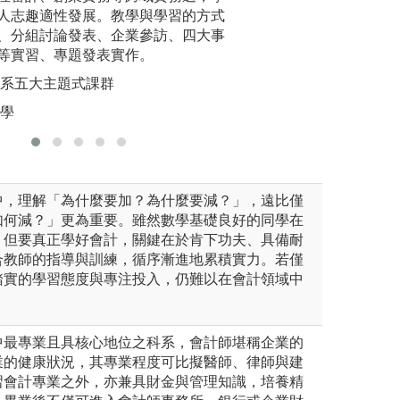
圖解:高會磨課師
人志趣適性發展。教學與學習的方式
並屢屢於
稽核專題競賽得獎照片
版權:靜宜大學會
、分組討論發表、企業參訪、四大事
成果競賽
系自有照片
等實習、專題發表實作。
圖解:同學
學系五大主題式課群
版權:義守
大學
中，理解「為什麼要加？為什麼要減？」，遠比僅
如何減？」更為重要。雖然數學基礎良好的同學在
，但要真正學好會計，關鍵在於肯下功夫、具備耐
合教師的指導與訓練，循序漸進地累積實力。若僅
踏實的學習態度與專注投入，仍難以在會計領域中
中最專業且具核心地位之科系，會計師堪稱企業的
業的健康狀況，其專業程度可比擬醫師、律師與建
習會計專業之外，亦兼具財金與管理知識，培養精