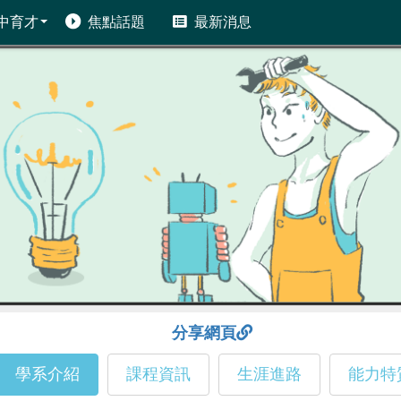
中育才
焦點話題
最新消息
分享網頁
學系介紹
課程資訊
生涯進路
能力特