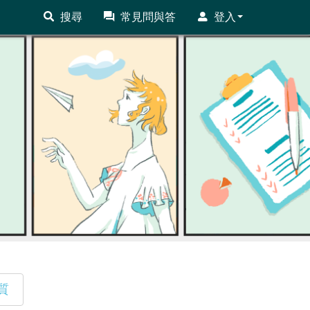
搜尋
常見問與答
登入
質