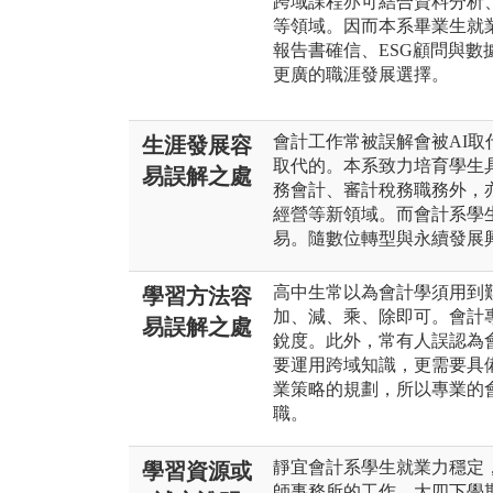
跨域課程亦可結合資料分析
等領域。因而本系畢業生就
報告書確信、ESG顧問與
更廣的職涯發展選擇。
會計工作常被誤解會被AI取
生涯發展容
取代的。本系致力培育學生
易誤解之處
務會計、審計稅務職務外，
經營等新領域。而會計系學
易。隨數位轉型與永續發展
高中生常以為會計學須用到
學習方法容
加、減、乘、除即可。會計
易誤解之處
銳度。此外，常有人誤認為
要運用跨域知識，更需要具
業策略的規劃，所以專業的
職。
靜宜會計系學生就業力穩定
學習資源或
師事務所的工作，大四下學