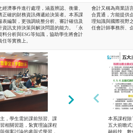
之經濟事件進行處理，涵蓋辨認、衡量、
會計又稱為商業語
將正確的財務資訊傳遞給決策者。本系課
合貫通，方能提供
報表編製，更強調統整分析、審計確信及
理知識與國際視野
計資訊支持決策與解決問題的能力。「永
任會計師事務所、
資料分析與ESG等知識，協助學生將會計
責任等實務上。
主，學生需於課前預習、課
軟體操作: 商業套
本系課程除
習相關習題，紮實理論課程
計等課程，搭配相
五大前瞻式主
與個案討論的參與式學習，
能力。
融科技、數