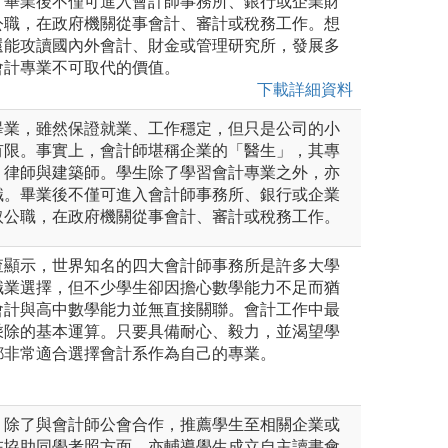
。畢業後不僅可進入會計師事務所、銀行或企業財
公職，在政府機關從事會計、審計或稅務工作。想
還能攻讀國內外會計、財金或管理研究所，發展多
會計專業不可取代的價值。
下載詳細資料
畢業，雖然保證就業、工作穩定，但只是公司的小
有限。事實上，會計師堪稱企業的「醫生」，其專
、律師與建築師。學生除了學習會計專業之外，亦
識。畢業後不僅可進入會計師事務所、銀行或企業
取公職，在政府機關從事會計、審計或稅務工作。
查顯示，世界知名的四大會計師事務所是許多大學
職業選擇，但不少學生卻因擔心數學能力不足而猶
會計與高中數學能力並無直接關聯。會計工作中最
乘除的基本運算。只要具備耐心、毅力，並渴望學
都非常適合選擇會計系作為自己的專業。
，除了與會計師公會合作，推薦學生至相關企業或
在協助同學考照方面，亦輔導學生成立自主讀書會