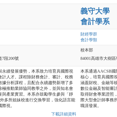
義守大學
會計學系
財經
學群
會計
學類
校本部
7段200號
84001高雄市大樹
與永續發展優勢，本系致力培育具國際視
本系通過AACSB
會計人才。課程除財務會計、審計、稅務
核心，培育具國際
數據分析課程，且配合永續趨勢新增了多
涵蓋財稅、金融等核
除極推動業師協同教學之外，並與知名會
數位金融及智能審
座與產業實習。本系亦鼓勵學生參與「靜
取得財會專業證照
海外多所姐妹校進行交換學習，強化語言能
際大型會計師事務
國際視。
職涯發展。
下載詳細資料