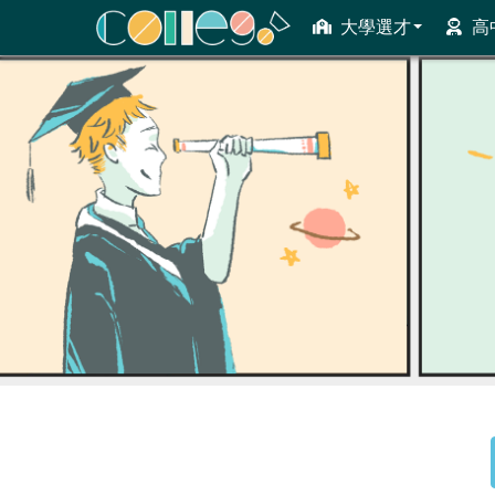
大學選才
高
ColleGo! 大學選才與高中育才輔助系統