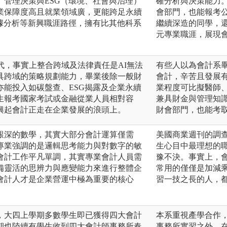
、管理決策與ESG（環境、社會與治理）
確分析與決策能力
業保障度高且就業領域廣，更能跨足永續
會部門，也能報考
數據分析等新興職涯路徑，擁有比其他科系
繼續深造的同學，
元專業職涯，展現
代，事實上整合跨域及法律責任是AI無法
有些人以為會計系
具跨域的策略規劃能力，畢業後除一般財
會計，辛苦且發展
亦能投入如碳盤查、ESG揭露及企業永續
業程度可比擬醫師
生報考國家考試或金融從業人員相對容
兼具財金與管理知
興起會計正走在企業發展的浪頭上。
財會部門，也能考
艱深的數學，其實大部分會計運算僅需
美國商業週刊的調
專業強調的是邏輯思考能力與對數字的敏
生心目中最理想的
會計工作平凡單調，其實專業會計人員需
豫不決。事實上，
備靈活的思辨力與應變能力來進行整體企
常用的僅僅是加減
會計人才是企業營運中極為重要的核心
習一技之長的人，
，大四上學期多數學生即已獲得四大會計
本系重視產學合作
期也陸續有學生收到四大會計師事務所春
事務所實習之外，