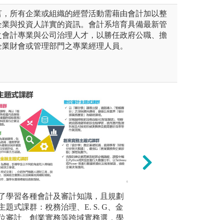
言，所有企業或組織的經營活動需藉由會計加以整
企業與投資人詳實的資訊。會計系培育具備最新管
之會計專業與公司治理人才，以勝任政府公職、擔
企業財會或管理部門之專業經理人員。
裝軟體、企業資源規劃、電腦審
了學習各種會計及審計知識，且規劃
線上自主學習: 
自民國86
關軟體，培養學生實作及考照
題式課群：稅務治理、E. S. G、金
方便學生自我加強
財政部高
位審計、創業實務等跨域實務選，學
稅申報、