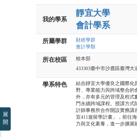
靜宜大學
我的學系
會計學系
財經
學群
所屬學群
會計
學類
校本部
所在校區
433303臺中市沙鹿區臺灣大道
結合靜宜大學優良之國際化
學系特色
野、專業能力與跨域整合的
外，亦有多元的管理及程式
門永續跨域課程。授課方式
計師事務所合作開設實務講
展
宜411遊留學計畫」，前往
開
力與文化素養，進一步擴展