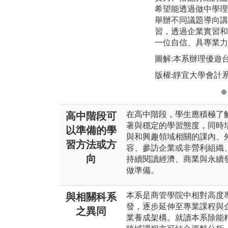
希望能透過做中學理
舉辦不同議題導向講
習，透過企業實習和
一位自信、具專業力
圖解:本系辦理優遊
版權:靜宜大學會計
在高中階段，學生應積極了
高中階段可
著與穩定的學習態度，同時
以準備的學
與和興趣領域相關的課內、
習方法或方
容、參訪企業或非營利組織
向
持續閱讀經濟、商業與永續
做準備。
本系是商管學院中相對高度
與相關科系
發，逐步延伸至專業課程與
之異同
業養成架構。就讀本系除能