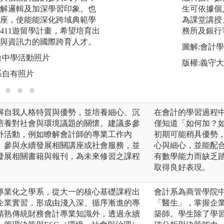
解邏輯及加深學習印象。也
生可依據個
圖解:2023 電腦
座，使能能深化跨域典範學
為課堂講授
版權:靜宜大學會計
411遊留學計畫，希望培育出
務所及銀行
與資訊力的國際跨育人才。
圖解:會計
台中學活動照片
版權:義守
系自有照片
解自我人格特質與優勢，並培養細心、沉
在會計的學習過程
培養對社會與環境議題的關懷。建議多參
僅知道「如何加？
外活動，例如瞭解會計師的專業工作內
初期可能稍具優勢
、參與永續發展相關講座或社會服務，並
心與細心，並能配
發展相關書籍與報刊，為未來修習之課程
有數學能力而缺乏
取得良好表現。
專業化之學系，從大一的核心基礎課程出
會計系為商管學院
企業實習，形成由淺入深、循序漸進的專
「醫生」，掌握企
精熟傳統財務會計專業知識外，透過永續
築師。學生除了學