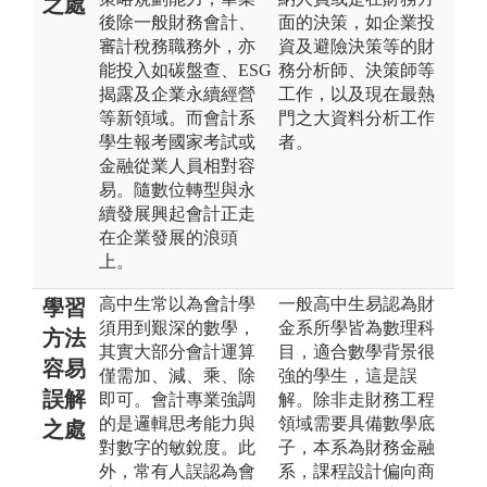
之處
後除一般財務會計、
面的決策，如企業投
審計稅務職務外，亦
資及避險決策等的財
能投入如碳盤查、ESG
務分析師、決策師等
揭露及企業永續經營
工作，以及現在最熱
等新領域。而會計系
門之大資料分析工作
學生報考國家考試或
者。
金融從業人員相對容
易。隨數位轉型與永
續發展興起會計正走
在企業發展的浪頭
上。
高中生常以為會計學
一般高中生易認為財
學習
須用到艱深的數學，
金系所學皆為數理科
方法
其實大部分會計運算
目，適合數學背景很
容易
僅需加、減、乘、除
強的學生，這是誤
誤解
即可。會計專業強調
解。除非走財務工程
的是邏輯思考能力與
領域需要具備數學底
之處
對數字的敏銳度。此
子，本系為財務金融
外，常有人誤認為會
系，課程設計偏向商