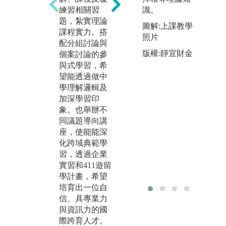
電腦審計等課
練習相關習
識。
圖
程，搭配相關
題，紮實理論
師
圖解:上課教學
軟體，培養學
課程實力。搭
照片
生實作及考照
版
配分組討論與
能力。
會
版權:靜宜財金
個案討論的參
片
圖解:2023 電腦
與式學習，希
稽核專題競賽
望能透過做中
得獎照片
學理解邏輯及
加深學習印
版權:靜宜大學
象。也舉辦不
會計系自有照
同議題導向講
片
座，使能能深
化跨域典範學
習，透過企業
實習和411遊留
學計畫，希望
培育出一位自
信、具專業力
與資訊力的國
際跨育人才。