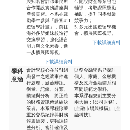
與知名會計師事務所
4. 開設財金專業證照
合作開設實務講座與
輔導，考取證照獎勵
產業實習。本系亦鼓
補助，提升同學就業
勵學生參與「靜宜411
競爭力；
遊留學計畫」，前往
5. 多元出國遊留學機
海外多所姐妹校進行
會，擴展國際視野。
交換學習，強化語言
下載詳細資料
能力與文化素養，進
一步擴展國際視。
下載詳細資料
會計學核心在於對組
財務金融學系乃探討
學科
織發生之經濟事件進
個人、家庭、金融機
意涵
行處理，涵蓋辨認、
構及政府金融體系相
衡量、記錄、分類、
互間規範之學科。
彙總與分析，將正確
本系課程規劃主要分
的財務資訊傳遞給決
兩大類：[公司財務] 、
策者。本系課程除著
[金融市場與機構]、[金
重於交易紀錄與財務
融科技]。
報表編製，更強調統
整分析、審計確信及