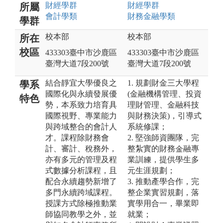
財經
學群
財經
學群
所屬
會計
學類
財務金融
學類
學群
校本部
校本部
所在
校區
433303臺中市沙鹿區
433303臺中市沙鹿區
臺灣大道7段200號
臺灣大道7段200號
結合靜宜大學優良之
1. 規劃財金三大學程
學系
國際化與永續發展優
(金融機構管理、投資
特色
勢，本系致力培育具
理財管理、金融科技
國際視野、專業能力
與財務決策)，引導式
與跨域整合的會計人
系統修課；
才。課程除財務會
2. 堅強師資團隊，完
計、審計、稅務外，
整紮實的財務金融專
亦有多元的管理及程
業訓練，提供學生多
式數據分析課程，且
元生涯規劃；
配合永續趨勢新增了
3. 推動產學合作，完
多門永續跨域課程。
整企業實習規劃，落
授課方式除極推動業
實學用合一，畢業即
師協同教學之外，並
就業；