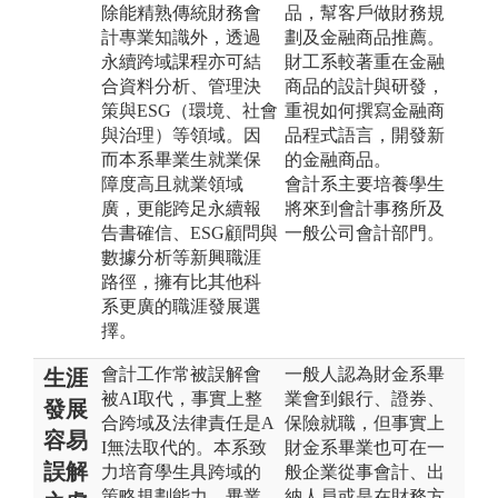
除能精熟傳統財務會
品，幫客戶做財務規
計專業知識外，透過
劃及金融商品推薦。
永續跨域課程亦可結
財工系較著重在金融
合資料分析、管理決
商品的設計與研發，
策與ESG（環境、社會
重視如何撰寫金融商
與治理）等領域。因
品程式語言，開發新
而本系畢業生就業保
的金融商品。
障度高且就業領域
會計系主要培養學生
廣，更能跨足永續報
將來到會計事務所及
告書確信、ESG顧問與
一般公司會計部門。
數據分析等新興職涯
路徑，擁有比其他科
系更廣的職涯發展選
擇。
會計工作常被誤解會
一般人認為財金系畢
生涯
被AI取代，事實上整
業會到銀行、證券、
發展
合跨域及法律責任是A
保險就職，但事實上
容易
I無法取代的。本系致
財金系畢業也可在一
誤解
力培育學生具跨域的
般企業從事會計、出
策略規劃能力，畢業
納人員或是在財務方