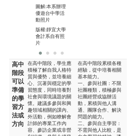
圖解:本系辦理
優遊台中學活
動照片
版權:靜宜大學
會計系自有照
片
在高中階段，學生應
在高中階段累積各種
高中
積極了解自我人格特
經驗，從中培養相關
階段
質與優勢，並培養細
基本能力。
可以
心、沉著與穩定的學
一、參與社團：不限
準備
習態度，同時培養對
社團種類，積極參與
社會與環境議題的關
社團經營或協辦活
的學
懷。建議多參與和興
動，累積與他人溝
習方
趣領域相關的課內、
通、團隊合作、解決
法或
外活動，例如瞭解會
問題的能力。
方向
計師的專業工作內
二、參與自主學習：
容、參訪企業或非營
不需與他人比較，是