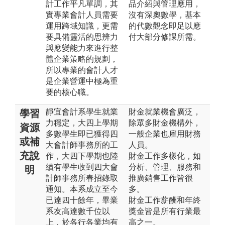
計工作平凡單調，其
品介紹與管理應用，
實專業會計人員需要
沒有深奧數學，基本
運用跨域知識，更需
的代數觀念即足以應
要具備靈活的思辨力
付大部分修課所需。
與應變能力來進行整
體企業策略的規劃，
所以專業的會計人才
是企業營運中極為重
要的核心職。
靜宜會計系學生就業
財金就業機會廣泛，
學習
力穩定，大四上學期
除眾多財金機構外，
資源
多數學生即已獲得四
一般企業也雇用財務
或補
大會計師事務所的工
人員。
充說
作，大四下學期也陸
財金工作多樣化，如
續有學生收到四大會
分析、管理、服務和
明
計師事務所春招錄取
推廣銷售工作皆很
通知。本系成立至今
多。
已達四十餘年，畢業
財金工作薪酬和年終
系友高達數千位以
獎金皆是所有行業最
上，於各行各業均有
高之一。