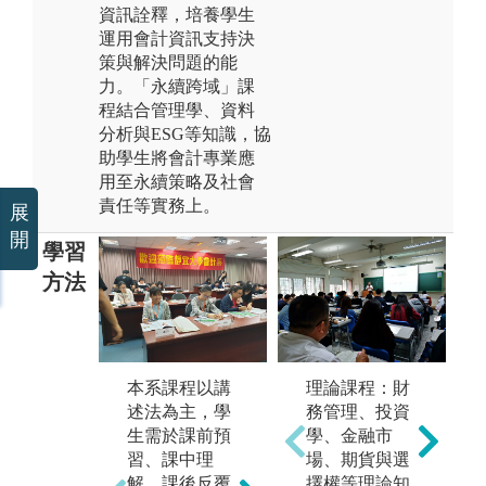
資訊詮釋，培養學生
運用會計資訊支持決
策與解決問題的能
力。「永續跨域」課
程結合管理學、資料
分析與ESG等知識，協
助學生將會計專業應
用至永續策略及社會
責任等實務上。
展
開
學習
方法
線
經
本系課程以講
理論課程：財
會
述法為主，學
務管理、投資
軟體操作: 商業
課
生需於課前預
學、金融市
套裝軟體、企
生
習、課中理
場、期貨與選
業資源規劃、
習
解、課後反覆
擇權等理論知