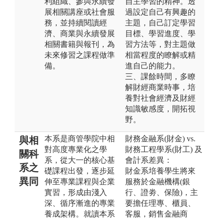
利組織、參與永續發
自主學習的精神。透
展相關講座或社會服
過設定自己有興趣的
務，並持續閱讀經
主題，自己訂定學習
濟、商業與永續發展
目標、學習進度、學
相關書籍與報刊，為
習方法等，對主題做
未來修習之課程做準
相當程度的瞭解或精
備。
進自己的能力。
三、課餘時間，多瞭
解財經商業時事，培
養對社會經濟及財經
知識敏感度，開拓視
野。
本系是商管學院中相
財務金融系(財金) vs.
與相
對高度專業化之學
財務工程學系(財工) 及
關科
系，從大一的核心基
會計系差異：
系之
礎課程出發，逐步延
財金系培養學生將來
異同
伸至專業課程與企業
服務於金融機構(銀
實習，形成由淺入
行、證劵、保險)，主
深、循序漸進的專業
要擔任理專、櫃員、
養成架構。就讀本系
客服，銷售金融商