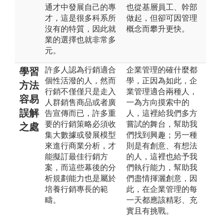
通才中發展自己的專
也從基層員工、幹部
才，這是很多科系所
做起，但卻可因管理
沒有的特質，因此就
概念而攀升更快。
業的選擇也就非常多
元。
許多人認為行銷適合
企業管理的確什麼都
學習
個性活潑的人，然而
學，正因為如此，企
方法
行銷不僅僅只是走入
業管理適合兩種人，
容易
人群銷售商品或者廣
一為方向摸索中的
誤解
告宣傳而已，許多重
人，這裡給我們多方
要的行銷策略必須收
嘗試的舞台，幫助我
之處
集大數據或發展模型
們找到興趣；另一種
來進行商業分析，才
則是有創意、有想法
能擬訂最佳行銷方
的人，這裡也給予我
案，而這些幕後的分
們執行能力，幫助我
析規劃能力也是屬於
們盡情揮灑創意，因
培養行銷專長的範
此，在企業管理的每
疇。
一天都應該精彩、充
實且有挑戰。