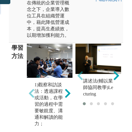
在傳統的企業管理概
念之下，企業導入數
位工具在組織營運
中，藉此降低營運成
本，提高生產績效，
以期增加獲利能力。
學習
方法
2)個案分析：
講述法(輔以業
1)觀察和訪談
以企業的事件
師協同教學)Le
e
法：透過課程
為素材，以管
cturing
或活動，在學
理的理論作為
習的過程中需
3
解決問題的基
要敏銳度、溝
計
石，藉此培養
通和解讀的能
查
學生的思辨能
力；
者
力，個案教學
的