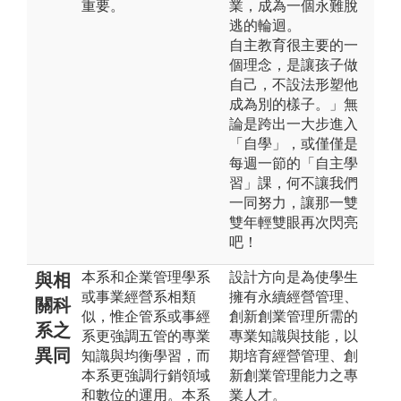
重要。
業，成為一個永難脫
逃的輪迴。
自主教育很主要的一
個理念，是讓孩子做
自己，不設法形塑他
成為別的樣子。」無
論是跨出一大步進入
「自學」，或僅僅是
每週一節的「自主學
習」課，何不讓我們
一同努力，讓那一雙
雙年輕雙眼再次閃亮
吧！
本系和企業管理學系
設計方向是為使學生
與相
或事業經營系相類
擁有永續經營管理、
關科
似，惟企管系或事經
創新創業管理所需的
系之
系更強調五管的專業
專業知識與技能，以
異同
知識與均衡學習，而
期培育經營管理、創
本系更強調行銷領域
新創業管理能力之專
和數位的運用。本系
業人才。