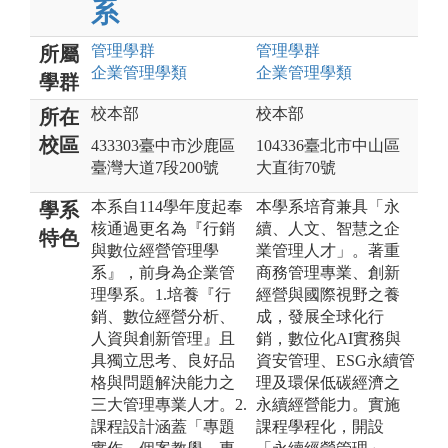
系
管理
學群
管理
學群
所屬
企業管理
學類
企業管理
學類
學群
校本部
校本部
所在
校區
433303臺中市沙鹿區
104336臺北市中山區
臺灣大道7段200號
大直街70號
本系自114學年度起奉
本學系培育兼具「永
學系
核通過更名為『行銷
續、人文、智慧之企
特色
與數位經營管理學
業管理人才」。著重
系』，前身為企業管
商務管理專業、創新
理學系。1.培養『行
經營與國際視野之養
銷、數位經營分析、
成，發展全球化行
人資與創新管理』且
銷，數位化AI實務與
具獨立思考、良好品
資安管理、ESG永續管
格與問題解決能力之
理及環保低碳經濟之
三大管理專業人才。2.
永續經營能力。實施
課程設計涵蓋「專題
課程學程化，開設