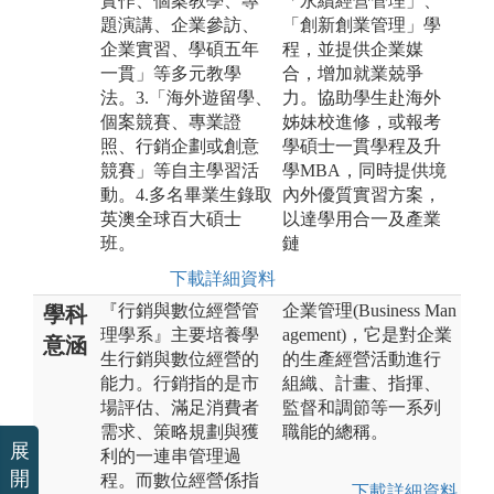
實作、個案教學、專
「永續經營管理」、
題演講、企業參訪、
「創新創業管理」學
企業實習、學碩五年
程，並提供企業媒
一貫」等多元教學
合，增加就業兢爭
法。3.「海外遊留學、
力。協助學生赴海外
個案競賽、專業證
姊妹校進修，或報考
照、行銷企劃或創意
學碩士一貫學程及升
競賽」等自主學習活
學MBA，同時提供境
動。4.多名畢業生錄取
內外優質實習方案，
英澳全球百大碩士
以達學用合一及產業
班。
鏈
下載詳細資料
『行銷與數位經營管
企業管理(Business Man
學科
理學系』主要培養學
agement)，它是對企業
意涵
生行銷與數位經營的
的生產經營活動進行
能力。行銷指的是市
組織、計畫、指揮、
場評估、滿足消費者
監督和調節等一系列
需求、策略規劃與獲
職能的總稱。
展
利的一連串管理過
開
程。而數位經營係指
下載詳細資料