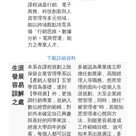
課程涵蓋行銷、電子
商務、科技創新與人
資管理等多元領域，
能以跨域觀點培育具
備「行銷思維 × 數據
分析 × 電商營運」能
力之專業人才。
下載詳細資料
本系在課程規劃上除
多被認為畢業後立即
生涯
保留企業管理學系以
擔任創業家、高階經
發展
【產銷人發財】五管
理人等職務。然而管
容易
學習為基礎，達到
理的面向小從個人生
誤解
【學得廣】外，更強
涯規劃、大至企業經
調行銷專業，並納入
營管理，同時，擔任”
之處
數位經營的範疇，對
被管理者”時，若能知
於尚未確定自己興趣
悉管理者心態與方
與喜好的同學來說，
法，則能更容易達成
經過大學四年的探
工作範疇目標。 故可
索，每個人都可以從
知本系出路廣泛，多