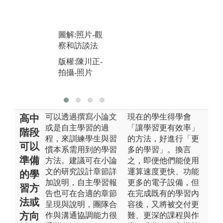
亦為本系重要
的教學特色。
圖
圖解:個案競賽
版
圖解:照片-觀
行
版權:靜宜大學
察和訪談法
行銷系
版權:陳川正-
拍攝-照片
可以透過撰寫小論文
現在的學生得學會
高中
或是自主學習的過
「讓學習更有效率」
階段
程，來訓練學生與習
的方法，好進行「更
可以
慣本系需用到的學習
多的學習」。換言
準備
方法。建議可在小論
之，即便他們能使用
文的研究設計章節詳
運算速度更快、功能
的學
加說明，自主學習報
更多的電子設備，但
習方
告也可在合適的章節
在完成既有的學習內
法或
呈現與說明，團隊合
容後，又將被交付更
方向
作與溝通協調能力很
難、更深的課程與作