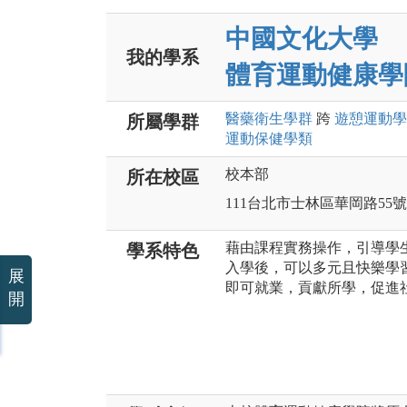
中國文化大學
我的學系
體育運動健康學
醫藥衛生
學群
跨
遊憩運動
學
所屬學群
運動保健
學類
校本部
所在校區
111台北市士林區華岡路55號
藉由課程實務操作，引導學
學系特色
入學後，可以多元且快樂學
展
即可就業，貢獻所學，促進
開