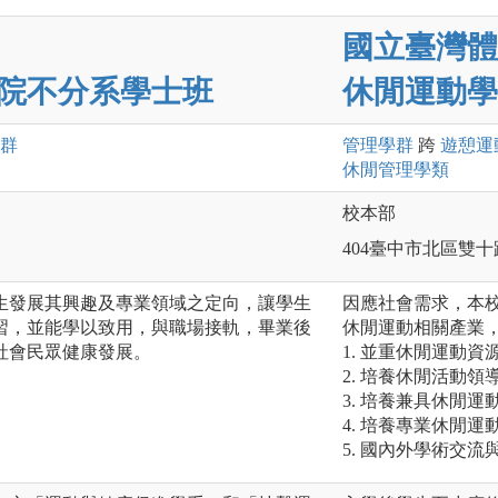
國立臺灣體
院不分系學士班
休閒運動學
群
管理
學群
跨
遊憩運
休閒管理
學類
校本部
404臺中市北區雙十
生發展其興趣及專業領域之定向，讓學生
因應社會需求，本
習，並能學以致用，與職場接軌，畢業後
休閒運動相關產業，
社會民眾健康發展。
1. 並重休閒運動
2. 培養休閒活動
3. 培養兼具休閒
4. 培養專業休閒運
5. 國內外學術交流