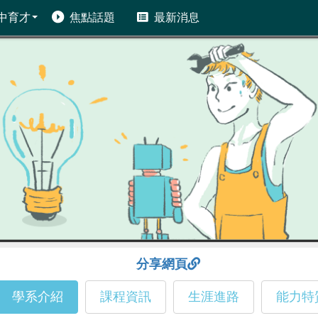
中育才
焦點話題
最新消息
分享網頁
學系介紹
課程資訊
生涯進路
能力特