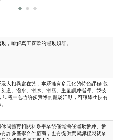
能提供學生內在與外在的永續
球「運動健康促進
場。
能、態度，以供應
資源。
活動，瞭解真正喜歡的運動類群。
系最大相異處在於，本系擁有多元化的特色課程(包
、劍道、潛水、滑冰、滑雪、重量訓練指導、競技
)，課程中包含許多實際的體驗活動，可讓學生擁有
驗。
讀休閒體育相關科系畢業後僅能擔任運動教練、教
系有許多產學合作廠商，也有提供實習課程與就業