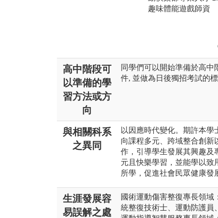
趣味體能遊戲師資
同學們可以開始準備於高中
高中階段可
件, 並做為日後獨招考試的標
以準備的學
習方法或方
向
以因應時代變化。期許本學
與相關科系
向課程多元、跨域整合創新
之異同
作，引導學生發展其興趣及
元且快樂學習，並能學以致
所學，促進社會民眾健康發
國術運動傷害整復專長領域
生涯發展容
統整復技術士、運動防護員
易誤解之處