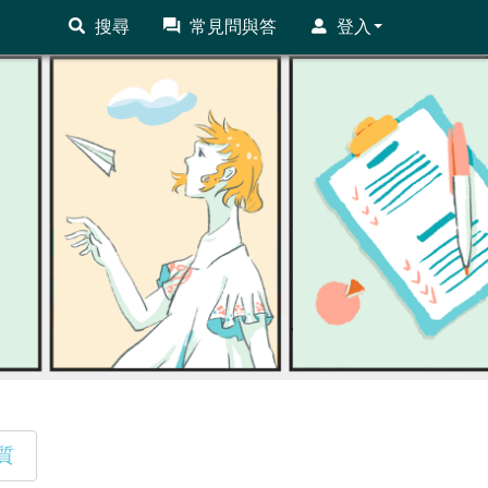
搜尋
常見問與答
登入
質