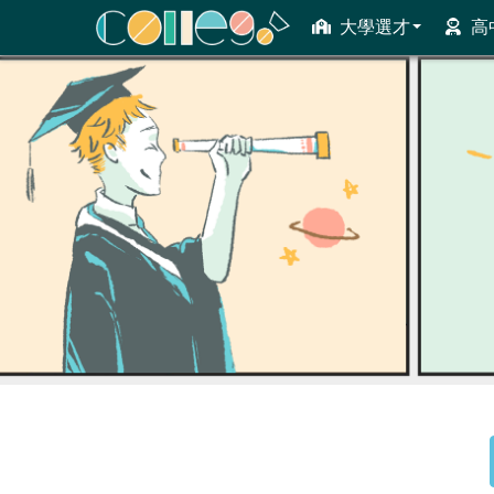
大學選才
高
ColleGo! 大學選才與高中育才輔助系統