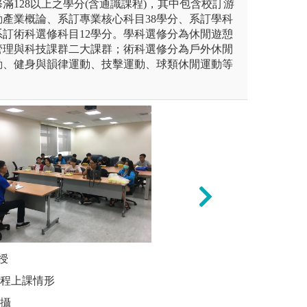
滿128以上之學分(含通識課程)，其中包含校訂游
產業概論、系訂專業核心科目38學分、系訂學科
系訂術科選修科目12學分。學科選修分為休閒遊憩
管理與科技課群二大課群；術科選修分為戶外休閒
動、健身與韻律運動、技擊運動、球類休閒運動等
長領域: 本專長以氣為核心，
授
運動與健康促進專
學生小組
，圍繞養生、健康、預防，進
(wellness)
課程上課情形
圖解:分組
傳統武術與技擊運動，導引養
學習環境，充分共
拍攝
版權:自行
國傳統整復推拿與運動傷害防
人力與設備資源優