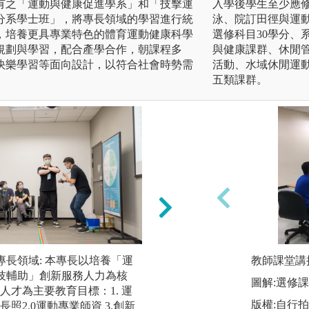
有之「運動與健康促進學系」和「技擊運
入學後學生至少應修
分系學士班」，將專長領域的學習進行統
泳、院訂田徑與運動
，培養更具專業特色的體育運動健康科學
選修科目30學分、
規劃與學習，配合產學合作，朝課程多
與健康課群、休閒
快樂學習等面向設計，以符合社會時勢需
活動、水域休閒運
五類課群。
專長領域: 本專長以培養「運
國術運動傷害整復專
教師課堂講
技輔助」創新服務人力為核
以身體活動為主體
圖解:選修
人才為主要教育目標：1. 運
行三大整合：中國
版權:自行
長照2.0運動專業師資 3.創新
生與運動健康，中