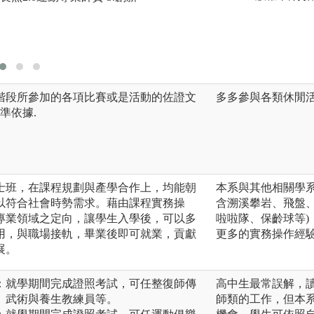
護。這些知識與技
發展及未來就業市
階段所參加的各項比賽或是活動的佐證文
多多參與各類休閒
準依據.
士班，在課程規劃與產學合作上，均能朝
本系與其他相關學
以符合社會時勢需求。藉由課程實務操
含溯溪攀岩、飛盤
專業領域之定向，讓學生入學後，可以多
啦啦隊、保齡球等
用，與職場接軌，畢業後即可就業，貢獻
更多的實務操作經
展。
：就學期間完成證照考試，可任整復師傳
高中生最常誤解，
、武術與養生教練員等。
師類的工作，但本