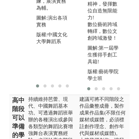
版權:中國文化
版
練，展演實務
精神，發揮數
大學舞蹈系
大
為輔。
位自造無限能
力!
圖解:演出各項
數位藝術跨域
實務
轉繹，數位文
版權:中國文化
創跨域激發！
大學舞蹈系
圖解:第一屆學
生獲得手創工
具箱!
版權:藝術學院
學士班
持續維持芭蕾、現
建議可將不同階段之
高中
代、中國舞蹈基本
作品彙整成冊，製作
階段
功。可透過舞蹈班舉
成果作品集(不限任何
可以
辦的各種演出或參與
媒材或媒體，必須標
準備
各類型的舞蹈比賽增
註創作理念、創作年
強舞台表演實務經
代與媒材或媒體)。
的學