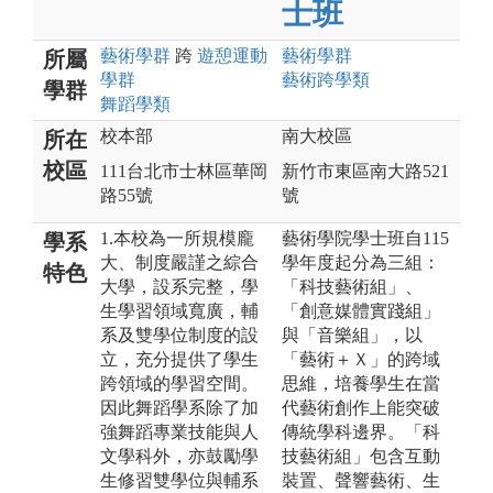
士班
藝術
學群
跨
遊憩運動
藝術
學群
所屬
學群
藝術跨學類
學群
舞蹈
學類
校本部
南大校區
所在
校區
111台北市士林區華岡
新竹市東區南大路521
路55號
號
1.本校為一所規模龐
藝術學院學士班自115
學系
大、制度嚴謹之綜合
學年度起分為三組：
特色
大學，設系完整，學
「科技藝術組」、
生學習領域寬廣，輔
「創意媒體實踐組」
系及雙學位制度的設
與「音樂組」，以
立，充分提供了學生
「藝術＋Ｘ」的跨域
跨領域的學習空間。
思維，培養學生在當
因此舞蹈學系除了加
代藝術創作上能突破
強舞蹈專業技能與人
傳統學科邊界。「科
文學科外，亦鼓勵學
技藝術組」包含互動
生修習雙學位與輔系
裝置、聲響藝術、生