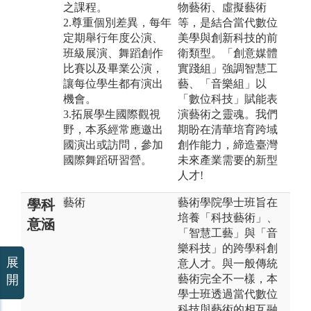
之課程。
物藝術、虛擬藝術
2.尊重個別差異，每年
等，是結合當代數位
定期舉行年度公演、
美學與創新科技的前
班級展演、舞蹈創作
衛類型。「創意媒體
比賽以及畢業公演，
實踐組」強調智慧工
讓每位學生都有演出
藝、「音樂組」以
機會。
「數位科技」賦能表
3.拓展學生國際觀視
演藝術之靈魂。我們
野，本系經常應邀出
期盼在清華培育跨域
國演出或訪問，參加
創作能力，締造臺灣
國際舞蹈研習營。
未來產業需要的新型
人才!
藝術
藝術學院學士班旨在
學科
培養「科技藝術」、
意涵
「智慧工藝」與「音
樂科技」的跨學科創
展
意人才。與一般傳統
藝術完全不一樣，本
開
學士班透過當代數位
科技與藝術的相互融