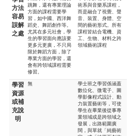
跳舞，還有專業理論
術系與音樂系課程，
方法
方面的課程需要學
而是融合了視覺、聲
容易
習，如中國、西洋舞
音、裝置、身體、空
誤解
蹈史、舞蹈創作等。
間的藝術形式。所有
尤其在多元社會，學
課程皆結合電機、資
之處
生的學習面向應該要
工、生物、材料之跨
更多元更廣，不只局
領域藝術課程
限於舞蹈方面，除了
專業方面的學習，還
會有跨領域課程需要
修習。
無
學士班之學習係涵蓋
學習
數位化、微電子、圖
資源
學影像程式設計、動
或補
力裝置藝術等，可使
充說
學生在畢業後從事專
業領域或是跨領域之
明
發展，出路範圍廣
闊，與單就「純藝術