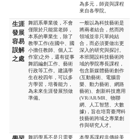
為多元，師資與課程
來自各學院。
舞蹈系畢業後，不會
一般以為科技藝術是
生涯
僅限於只能當老師，
將兩者結合，然而跨
發展
本系的畢業生，除了
領域並非只單純結
容易
教學工作(在國中、國
合，而必須要做出更
誤解
小擔任教師、個人工
深入的研究與探討。
作室)之外，還有從事
本班開設科技藝術跨
之處
舞蹈編創工作、藝術
域的學院專長課程，
行政等工作。建議學
包含新媒體藝術創作
生在校四年，可以多
(互動藝術、電腦音
方學習，培養能力，
樂、動力藝術、網路
為未來生涯發展預做
藝術)、創新科技應用
準備。
(VR/AR/MR、物聯
網、人工智慧、大數
據)，旨在培育臺灣科
技藝術跨域之專業創
作與研究人才。
舞蹈學系不是只需要
本學系課程非傳統美
學習