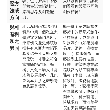
驗。也可於高中階段
大膽發揮創作，讓我
習方
開始嘗試舞蹈創作，
們看看你與眾不同的
法或
累積思考及創造能
創作精神!
方向
力。
本系為國內舞蹈相關
學士班主要強調當代
與相
科系中第一個私立大
藝術中的新形式創作-
關科
學興辦之舞蹈系所，
科技藝術，亦即運用
系之
秉持優良歷史傳統發
科技媒介（如感測器
異同
揮特有東西方舞蹈課
晶片、網路、虛擬實
程及綜合性大學之學
境 …）從事創作。而
門優勢，培養之符合
藝設系主要有油畫、
當前舞蹈教師、舞
版畫、雕塑等專業課
者、文創市場人才需
程以及各類工藝專業
求的發展趨勢，凡此
課程（木藝、玻璃藝
皆為本系所之辦學特
術設計、陶瓷藝術設
色及競爭優勢。
計…等）；藝術學院
有專屬教師，也特別
開出的「科技藝術」
跨域課程。而清華學
院的美資班課程設計