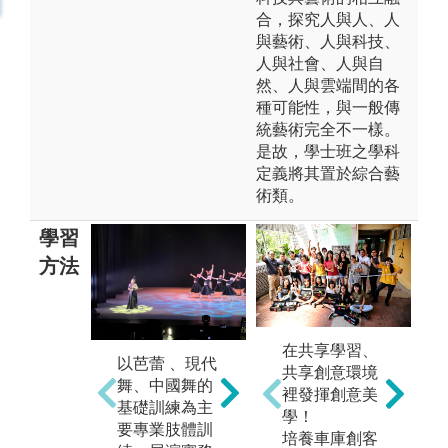
合，探究人與人、人
與藝術、人與科技、
人與社會、人與自
然、人與雲端間的各
種可能性，與一般傳
統藝術完全不一樣。
是故，學士班之學科
定義將其置於綜合藝
術類。
學習
方法
代
y
在共享學習、
以芭蕾 、現代
移地學習
各
共享創意環境
舞、中國舞的
課
裡發揮創意美
圖解:移地交流
學
基礎訓練為主
學！
學習
圖
要專業肢體訓
培養車庫創客