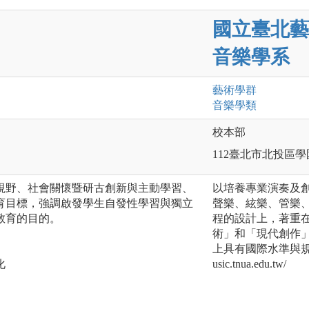
國立臺北藝
音樂學系
藝術
學群
音樂
學類
校本部
112臺北市北投區學
視野、社會關懷暨研古創新與主動學習、
以培養專業演奏及
育目標，強調啟發學生自發性學習與獨立
聲樂、絃樂、管樂
教育的目的。
程的設計上，著重
術」和「現代創作
上具有國際水準與規模
化
usic.tnua.edu.tw/