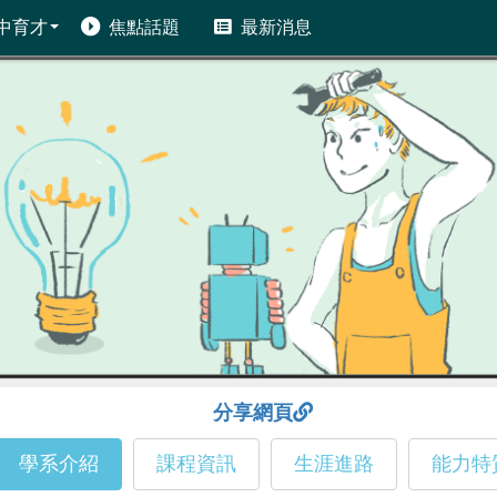
中育才
焦點話題
最新消息
分享網頁
學系介紹
課程資訊
生涯進路
能力特