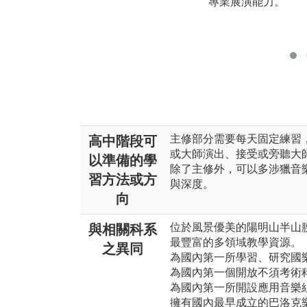
專業展演能力。
主修部分需要每天固定練習
高中階段可
或大師演出、接受或旁聽大
以準備的學
除了主修外，可以多涉獵音
習方法或方
與深度。
向
位於風景優美的陽明山半山
與相關科系
最豐富的多領域教學資源。
之異同
為國內第一所學習、研究國
為國內第一個開放不須考術科
為國內第一所開設應用音樂
擁有國內最早成立的巴洛克