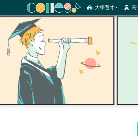
大學選才
高
ColleGo! 大學選才與高中育才輔助系統