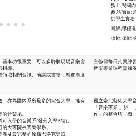
務上:與國
參與/節目演
供學生實務
圖解:課程
版權:版權
，基本功很重要，可以多聆聽現場音樂會
主修需每日扎實練
師指導。
音樂專業課程需加
樂領域相關資訊、演講或書籍，增進廣度
腰，亦為國內系所最多的綜合大學，擁有
國立臺北藝術大學
「音樂專業 」與 
樂的音樂系。
作」的整合與平衡
可入學的音樂系(發分入學B組)。
組的大專院校音樂學系。
樂團及最完整的原樣巴洛克樂器。