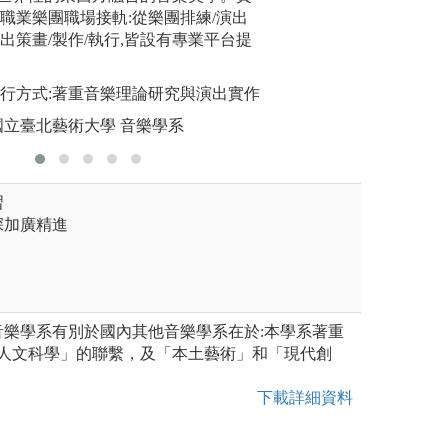
圖解:所學
內職業樂團職場接軌:從樂團排練/演出
外知名業師、演奏
版權:版權
出策畫/製作/執行,皆設有專業平台提
專業領域有很大的
進行方式:著重音樂理論研究與演出實作
:國立臺北藝術大學 音樂學系
習
深加廣精進
音樂學系有別於國內其他音樂學系在於:本學系著重
「人文科學」的聯繫，及「本土藝術」和「現代創
。
下載詳細資料