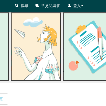
搜尋
常見問與答
登入
質