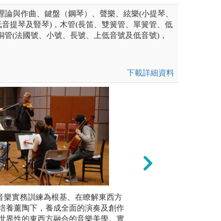
:理論與作曲、鍵盤（鋼琴）、聲樂、絃樂(小提琴、
音提琴及豎琴)，木管(長笛、雙簧管、單簧管、低
銅管(法國號、小號、長號、上低音號及低音號)，
下載詳細資料
未上傳圖片
的音樂實務訓練為根基、在瞭解東西方
積極參與本系各項
培養創作
升專業應用能力。
培養薰陶下，養成全面的演奏及創作
項展演、講座、大
論分析與
世界性的東西方融合的音樂美學。實
同學專業展演能力