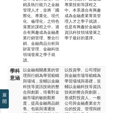
銷及執行能力之金融
專業技術等課程之
管理人才，並將「國
中。本系適合有興趣
際化、專業化、現代
成為金融產業菁英管
化、倫理化」之特色
理人才之學子就讀，
落實於課程之中。適
也是有興趣於金融與
合有興趣成為金融產
資訊科技領域發展之
業行銷管理、整合行
學子最好的選擇。
銷、金融商品分析與
財富管理、金融科技
領域發展之學子就
讀。
以金融相關產業的管
以投資學、公司理財
學科
理與行銷為學習範疇
與金融市場等範疇為
意涵
與場域，並輔以金融
學習場域與基礎，並
科技等資訊技術的整
輔以金融科技等資訊
合與創新，培養對金
技術的整合與創新，
展
融市場的敏銳觀察
形成對投資人、一般
開
度，提高金融商品銷
公司與金融產業全方
售、包裝與溝通技
位的投資、管理與經