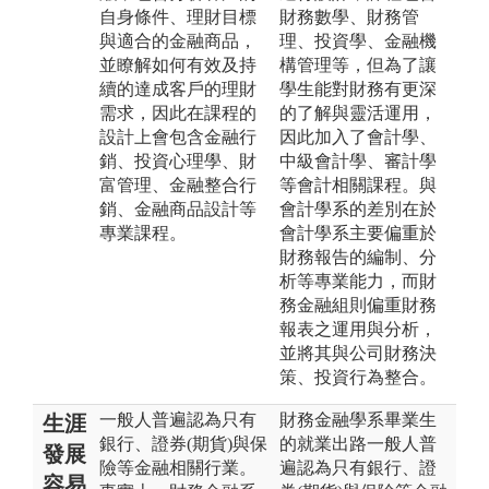
自身條件、理財目標
財務數學、財務管
與適合的金融商品，
理、投資學、金融機
並瞭解如何有效及持
構管理等，但為了讓
續的達成客戶的理財
學生能對財務有更深
需求，因此在課程的
的了解與靈活運用，
設計上會包含金融行
因此加入了會計學、
銷、投資心理學、財
中級會計學、審計學
富管理、金融整合行
等會計相關課程。與
銷、金融商品設計等
會計學系的差別在於
專業課程。
會計學系主要偏重於
財務報告的編制、分
析等專業能力，而財
務金融組則偏重財務
報表之運用與分析，
並將其與公司財務決
策、投資行為整合。
一般人普遍認為只有
財務金融學系畢業生
生涯
銀行、證券(期貨)與保
的就業出路一般人普
發展
險等金融相關行業。
遍認為只有銀行、證
容易