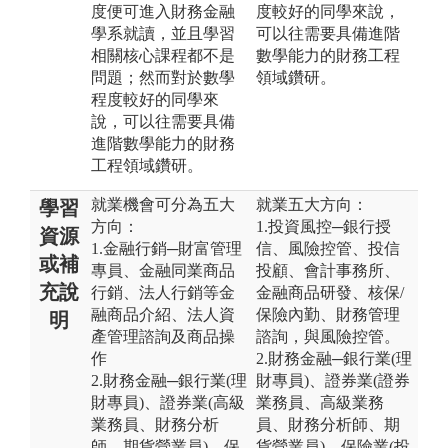
度便可進入財務金融
度較好的同學來說，
學系就讀，並且學習
可以往需要具備進階
相關核心課程都不是
數學能力的財務工程
問題；然而對於數學
領域鑽研。
程度較好的同學來
說，可以往需要具備
進階數學能力的財務
工程領域鑽研。
就業機會可分為五大
就業五大方向：
學習
方向：
1.投資風控─銀行授
資源
1.金融行銷─財富管理
信、風險控管、投信
或補
專員、金融同業商品
投顧、會計事務所、
充說
行銷、法人行銷等金
金融商品研發、核保/
融商品介紹、法人資
保險內勤、財務管理
明
產管理諮詢及商品操
諮詢，與風險控管。
作
2.財務金融─銀行業(理
2.財務金融─銀行業(理
財專員)、證券業(證券
財專員)、證券業(高級
業務員、高級業務
業務員、財務分析
員、財務分析師、期
師、期貨營業員)、保
貨營業員)、保險業(投