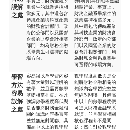
事實上，財務金融系
券(期貨)與保險等金融
誤解
畢業生的就業選擇相
相關行業。事實上，
當多元，其中還包含
財務金融系畢業生的
之處
傳統產業與科技產業
就業選擇相當多元，
的財務會計部門、政
其中還包含傳統產業
府的公部門以及國營
與科技產業的財務會
企業的財務會計相關
計部門、政府的公部
部門，均為財務金融
門以及國營企業的財
系畢業生可選擇的職
務會計相關部門，均
場方向。
為財務金融系畢業生
可選擇的職場方向。
容易誤以為學習內容
數學程度高低與是否
學習
有著大量難以理解的
能將財務金融相關的
方法
數學，並且需要數學
知識內容學習完整並
容易
基礎相當扎實。在此
無絕對關聯。具備高
誤解
強調數學程度高低與
中以上的數學程度便
是否能將財務金融相
可進入財務金融學系
之處
關的知識內容學習完
就讀，並且學習相關
整並無絕對關聯。具
核心課程都不是問
備高中以上的數學程
題；然而對於數學程