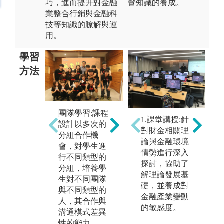
巧，進而提升對金融
營知識的養成。
業整合行銷與金融科
技等知識的膫解與運
用。
學習
方法
團隊學習:課程
企
課堂講授:由教
1.課堂講授:針
設計以多次的
授
授帶領同學針
對財金相關理
分組合作機
過
對金融行銷相
論與金融環境
會，對學生進
作
關理論與理財
情勢進行深入
行不同類型的
融
規劃進行深入
探討，協助了
分組，培養學
規
探討與剖析，
解理論發展基
生對不同團隊
以
協助同學了解
礎，並養成對
與不同類型的
未
理論發展的基
金融產業變動
人，其合作與
的
礎與沿革，並
的敏感度。
溝通模式差異
養成對金融產
性的能力。