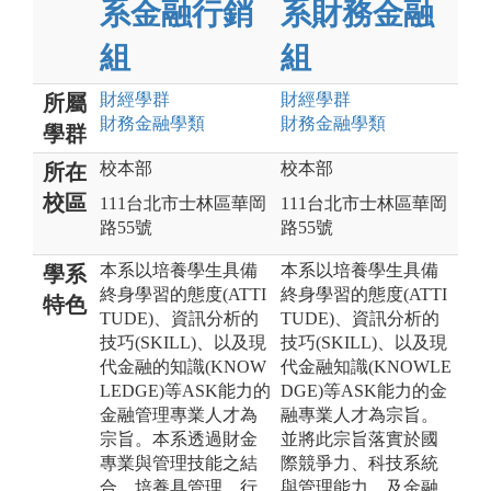
系金融行銷
系財務金融
組
組
財經
學群
財經
學群
所屬
財務金融
學類
財務金融
學類
學群
校本部
校本部
所在
校區
111台北市士林區華岡
111台北市士林區華岡
路55號
路55號
本系以培養學生具備
本系以培養學生具備
學系
終身學習的態度(ATTI
終身學習的態度(ATTI
特色
TUDE)、資訊分析的
TUDE)、資訊分析的
技巧(SKILL)、以及現
技巧(SKILL)、以及現
代金融的知識(KNOW
代金融知識(KNOWLE
LEDGE)等ASK能力的
DGE)等ASK能力的金
金融管理專業人才為
融專業人才為宗旨。
宗旨。本系透過財金
並將此宗旨落實於國
專業與管理技能之結
際競爭力、科技系統
合，培養具管理、行
與管理能力、及金融