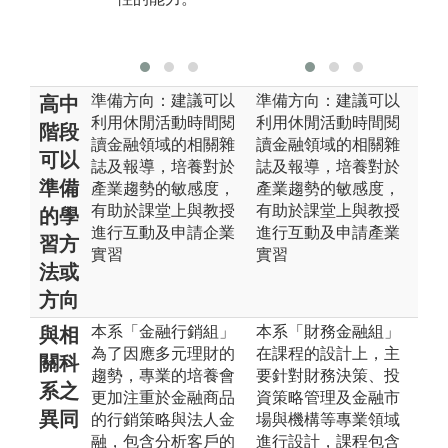
業變動的敏感
度。
準備方向：建議可以
準備方向：建議可以
高中
利用休閒活動時間閱
利用休閒活動時間閱
階段
讀金融領域的相關雜
讀金融領域的相關雜
可以
誌及報導，培養對於
誌及報導，培養對於
準備
產業趨勢的敏感度，
產業趨勢的敏感度，
有助於課堂上與教授
有助於課堂上與教授
的學
進行互動及申請企業
進行互動及申請產業
習方
實習
實習
法或
方向
本系「金融行銷組」
本系「財務金融組」
與相
為了因應多元理財的
在課程的設計上，主
關科
趨勢，專業的培養會
要針對財務決策、投
系之
更加注重於金融商品
資策略管理及金融市
異同
的行銷策略與法人金
場與機構等專業領域
融，包含分析客戶的
進行設計，課程包含