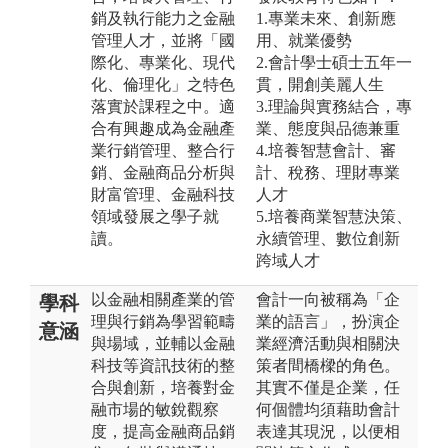
銷及執行能力之金融
1.專業未來、創新應
管理人才，並將「國
用、就業優勢
際化、專業化、現代
2.會計學士碩士五年一
化、倫理化」之特色
貫，開創美麗人生
落實於課程之中。適
3.理論與實務結合，專
合有興趣成為金融產
業、態度與品德兼重
業行銷管理、整合行
4.培養智慧會計、審
銷、金融商品分析與
計、稅務、理財專業
財富管理、金融科技
人才
領域發展之學子就
5.培養商業智慧決策、
讀。
永續管理、數位創新
跨域人才
以金融相關產業的管
會計一向被稱為「企
學科
理與行銷為學習範疇
業的語言」，扮演企
意涵
與場域，並輔以金融
業經濟活動與相關決
科技等資訊技術的整
策者間橋樑的角色。
合與創新，培養對金
其實不僅是企業，任
融市場的敏銳觀察
何個體均須藉助會計
度，提高金融商品銷
表達其現況，以便相