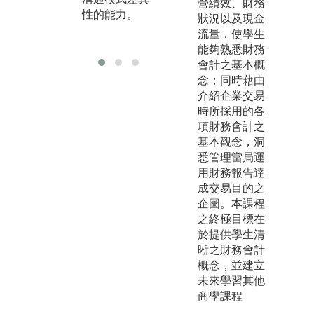
營績效、財務
養成對金融產
性的能力。
狀況以及現金
業變動的敏感
流量，使學生
度。
能夠熟悉財務
會計之基本概
念；同時藉由
介紹企業交易
時所採用的各
項財務會計之
基本觀念，洞
悉管理當局運
用財務報告達
成交易目的之
企圖。本課程
之終極目標在
於提供學生清
晰之財務會計
概念，並建立
未來學習其他
商學課程