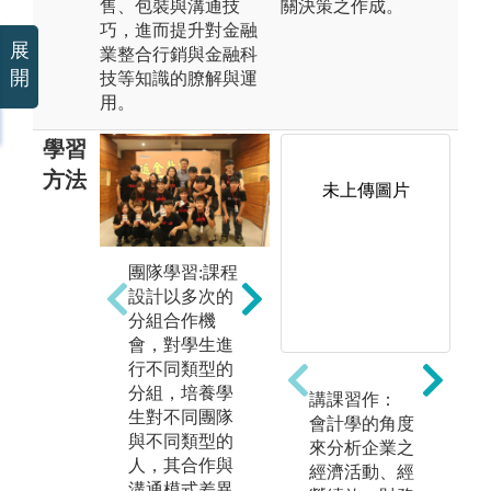
售、包裝與溝通技
關決策之作成。
巧，進而提升對金融
展
業整合行銷與金融科
開
技等知識的膫解與運
用。
學習
方法
未上傳圖片
團隊學習:課程
企
課堂講授:由教
設計以多次的
授
授帶領同學針
分組合作機
過
對金融行銷相
會，對學生進
作
關理論與理財
行不同類型的
融
規劃進行深入
分組，培養學
規
講課習作：
探討與剖析，
生對不同團隊
以
會計學的角度
協助同學了解
與不同類型的
未
來分析企業之
理論發展的基
人，其合作與
的
經濟活動、經
礎與沿革，並
溝通模式差異