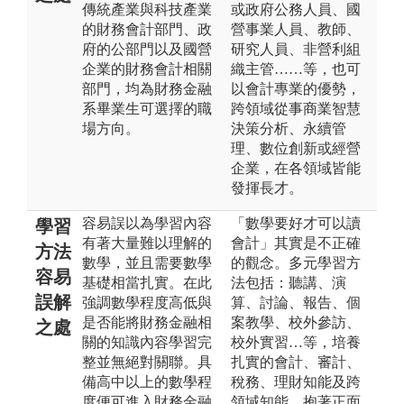
傳統產業與科技產業
或政府公務人員、國
的財務會計部門、政
營事業人員、教師、
府的公部門以及國營
研究人員、非營利組
企業的財務會計相關
織主管……等，也可
部門，均為財務金融
以會計專業的優勢，
系畢業生可選擇的職
跨領域從事商業智慧
場方向。
決策分析、永續管
理、數位創新或經營
企業，在各領域皆能
發揮長才。
容易誤以為學習內容
「數學要好才可以讀
學習
有著大量難以理解的
會計」其實是不正確
方法
數學，並且需要數學
的觀念。多元學習方
容易
基礎相當扎實。在此
法包括：聽講、演
誤解
強調數學程度高低與
算、討論、報告、個
是否能將財務金融相
案教學、校外參訪、
之處
關的知識內容學習完
校外實習…等，培養
整並無絕對關聯。具
扎實的會計、審計、
備高中以上的數學程
稅務、理財知能及跨
度便可進入財務金融
領域知能。抱著正面