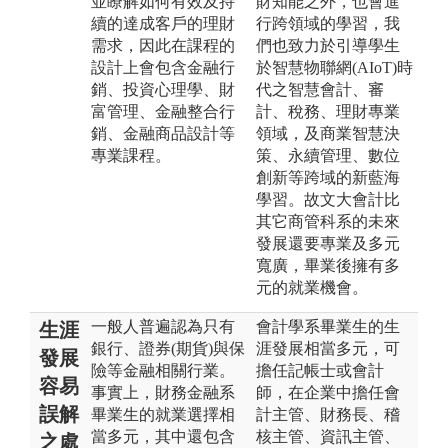
並瞭解如何有效及持
財知能之外，也會進
續的達成客戶的理財
行跨領域的學習，我
需求，因此在課程的
們也致力於引導學生
設計上會包含金融行
於智慧物聯網(AIoT)時
銷、投資心理學、財
代之智慧會計、審
富管理、金融整合行
計、稅務、理財專業
銷、金融商品設計等
領域，及商業智慧決
專業課程。
策、永續管理、數位
創新等跨域的新藍海
學習。故文大會計比
其它商管科系的未來
發展還要專業及多元
寬廣，畢業後擁有多
元的就業機會。
一般人普遍認為只有
會計學系畢業生的生
生涯
銀行、證券(期貨)與保
涯發展相當多元，可
發展
險等金融相關行業。
擔任記帳士或會計
容易
事實上，財務金融系
師，在企業中擔任會
誤解
畢業生的就業選擇相
計主管、財務長、稽
當多元，其中還包含
核主管、資訊主管、
之處