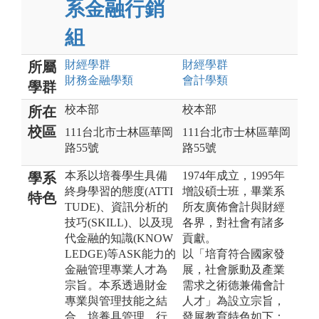
系金融行銷
組
財經
學群
財經
學群
所屬
財務金融
學類
會計
學類
學群
校本部
校本部
所在
校區
111台北市士林區華岡
111台北市士林區華岡
路55號
路55號
本系以培養學生具備
1974年成立，1995年
學系
終身學習的態度(ATTI
增設碩士班，畢業系
特色
TUDE)、資訊分析的
所友廣佈會計與財經
技巧(SKILL)、以及現
各界，對社會有諸多
代金融的知識(KNOW
貢獻。
LEDGE)等ASK能力的
以「培育符合國家發
金融管理專業人才為
展，社會脈動及產業
宗旨。本系透過財金
需求之術德兼備會計
專業與管理技能之結
人才」為設立宗旨，
合，培養具管理、行
發展教育特色如下：