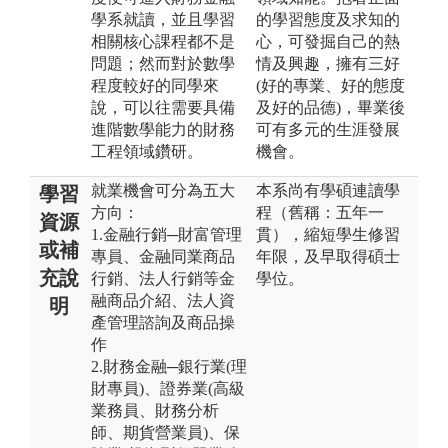
學系就讀，並且學習
的學習態度及求知的
相關核心課程都不是
心，可發掘自己的熱
問題；然而對於數學
情及興趣，擁有三好
程度較好的同學來
(好的專業、好的態度
說，可以往需要具備
及好的品德)，畢業後
進階數學能力的財務
可有多元的生涯發展
工程領域鑽研。
機會。
就業機會可分為五大
本系尚有學碩連讀學
學習
方向：
程（舊稱：五年一
資源
1.金融行銷─財富管理
貫），縮短學生修習
或補
專員、金融同業商品
年限，及早取得碩士
充說
行銷、法人行銷等金
學位。
融商品介紹、法人資
明
產管理諮詢及商品操
作
2.財務金融─銀行業(理
財專員)、證券業(高級
業務員、財務分析
師、期貨營業員)、保