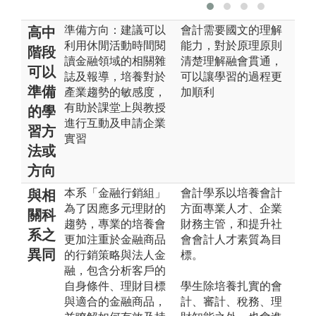
準備方向：建議可以
會計需要國文的理解
高中
利用休閒活動時間閱
能力，對於原理原則
階段
讀金融領域的相關雜
清楚理解融會貫通，
可以
誌及報導，培養對於
可以讓學習的過程更
準備
產業趨勢的敏感度，
加順利
有助於課堂上與教授
的學
進行互動及申請企業
習方
實習
法或
方向
本系「金融行銷組」
會計學系以培養會計
與相
為了因應多元理財的
方面專業人才、企業
關科
趨勢，專業的培養會
財務主管，和提升社
系之
更加注重於金融商品
會會計人才素質為目
異同
的行銷策略與法人金
標。
融，包含分析客戶的
自身條件、理財目標
學生除培養扎實的會
與適合的金融商品，
計、審計、稅務、理