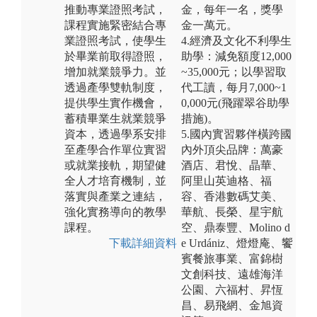
推動專業證照考試，
金，每年一名，獎學
課程實施緊密結合專
金一萬元。
業證照考試，使學生
4.經濟及文化不利學生
於畢業前取得證照，
助學：減免額度12,000
增加就業競爭力。並
~35,000元；以學習取
透過產學雙軌制度，
代工讀，每月7,000~1
提供學生實作機會，
0,000元(飛躍翠谷助學
蓄積畢業生就業競爭
措施)。
資本，透過學系安排
5.國內實習夥伴橫跨國
至產學合作單位實習
內外頂尖品牌：萬豪
或就業接軌，期望健
酒店、君悅、晶華、
全人才培育機制，並
阿里山英迪格、福
落實與產業之連結，
容、香港數碼艾美、
強化實務導向的教學
華航、長榮、星宇航
課程。
空、鼎泰豐、Molino d
下載詳細資料
e Urdániz、燈燈庵、饗
賓餐旅事業、富錦樹
文創科技、遠雄海洋
公園、六福村、昇恆
昌、易飛網、金旭資