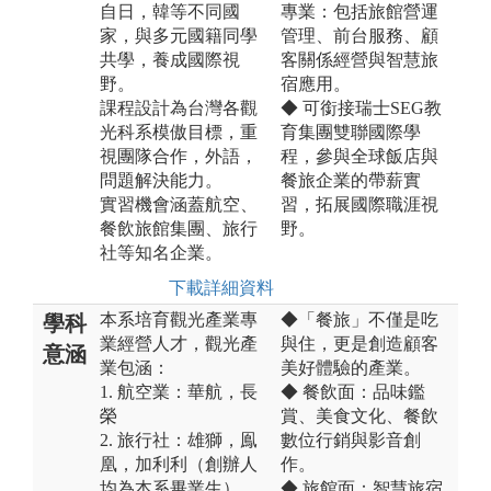
自日，韓等不同國
專業：包括旅館營運
家，與多元國籍同學
管理、前台服務、顧
共學，養成國際視
客關係經營與智慧旅
野。
宿應用。
課程設計為台灣各觀
◆ 可銜接瑞士SEG教
光科系模傲目標，重
育集團雙聯國際學
視團隊合作，外語，
程，參與全球飯店與
問題解決能力。
餐旅企業的帶薪實
實習機會涵蓋航空、
習，拓展國際職涯視
餐飲旅館集團、旅行
野。
社等知名企業。
下載詳細資料
本系培育觀光產業專
◆「餐旅」不僅是吃
學科
業經營人才，觀光產
與住，更是創造顧客
意涵
業包涵：
美好體驗的產業。
1. 航空業：華航，長
◆ 餐飲面：品味鑑
榮
賞、美食文化、餐飲
2. 旅行社：雄獅，鳯
數位行銷與影音創
凰，加利利（創辦人
作。
均為本系畢業生）
◆ 旅館面：智慧旅宿