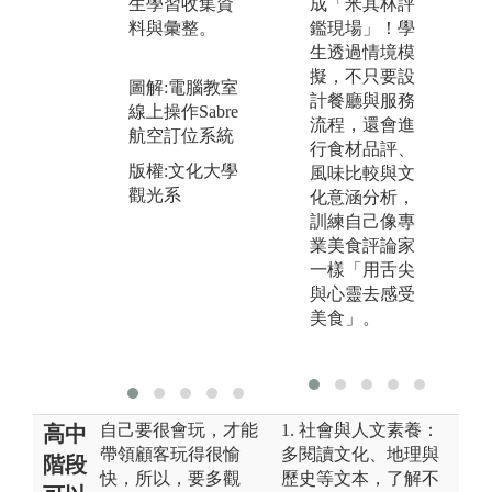
生學習收集資
成「米其林評
經由師生互動
外
料與彙整。
鑑現場」！學
來培養思考的
案
生透過情境模
能力以及「做
分
擬，不只要設
中學」的能力
圖解:電腦教室
養
計餐廳與服務
與習慣
線上操作Sabre
題
流程，還會進
航空訂位系統
調
行食材品評、
圖解:透過龍鬚
作
版權:文化大學
風味比較與文
糖教學體驗傳
能
觀光系
化意涵分析，
統技藝，提供
訓練自己像專
圖
不同體驗
業美食評論家
師
版權:文化大學
一樣「用舌尖
供
觀光系
與心靈去感受
訊
美食」。
版
觀
自己要很會玩，才能
1. 社會與人文素養：
高中
帶領顧客玩得很愉
多閱讀文化、地理與
階段
快，所以，要多觀
歷史等文本，了解不