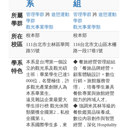
系
組
管理
學群
跨
遊憩運動
管理
學群
跨
遊憩運動
所屬
學群
學群
學群
觀光事業
學類
觀光事業
學類
校本部
校本部
所在
校區
111台北市士林區華岡
116台北市文山區木柵
路55號
路一段17巷1號
本系是台灣第一個設
◆ 餐旅經營管理組結
學系
立的觀光系及觀光碩
合「餐旅品牌經營 ×
特色
士班：畢業學生已達5
顧客體驗設計 × 數位
000位，名聲極佳，許
行銷 × 旅館服務管
多觀光產業創辦人為
理」，培養學生兼具
本系畢業生。
餐飲專業與旅館經營
遠見雜誌企業最愛大
能力的跨域人才。
學生排行榜 觀光休閒
◆ 強調米其林等級的
類榮獲全國第2，私校
餐飲鑑賞品味養成、
全國第 1。
數位內容創作與智慧
本系國際學生多，來
經營，深化 Hospitality