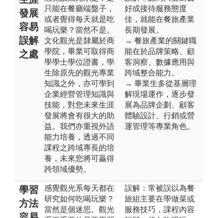
只能在餐廳端盤子，
好或接待服務態度
發展
或者覺得每天就是吃
佳，就能在餐旅產業
容易
喝玩樂？當然不是。
長期發展。
誤解
文化觀光是隸屬於商
→ 餐旅產業的關鍵職
學院，畢業可取得商
能在於品牌策略、顧
之處
學學士學位證書，學
客洞察、數據應用與
生除原先的觀光專業
跨域整合能力。
知識之外，亦可學到
→ 畢業生多從基層理
企業經營管理知識與
解現場運作，逐步發
技能，對您未來生涯
展為品牌企劃、顧客
發展將會有很大的助
體驗設計、行銷或營
益。我們亦重視外語
運管理等專業角色。
能力培養，透過不同
課程之跨域專長的培
養，未來您將可贏得
跨領域優勢。
感覺觀光系每天都在
誤解：常被誤以為餐
學習
研究如何吃喝玩樂？
旅組主要在學做菜或
方法
當然是個迷思。觀光
服務技巧，課程內容
容易