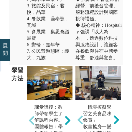
3. 旅館及民宿：君
經營、前後台管理、
悅，晶華
服務流程設計與國際
4. 餐飲業：鼎泰豐，
接待禮儀。
瓦城
◆ 核心精神：Hospitali
5. 會展業：集思會議
ty 強調「以人為
展覽
本」，透過數位科技
6. 郵輪：嘉年華
與服務設計，讓顧客
展
7. 公民營遊憩區：義
在餐飲與住宿中感受
開
大，九族
尊重、舒適與驚喜。
學習
方法
分
由
課堂講授：教
「情境模擬學
個案學習：在
會
師帶領學生了
習之美食品味
教師主持與引
與
解課程內容。
鑑賞」
導下的互動式
式
團體報告：學
教室搖身一變
個案教學，並
究