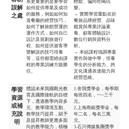
系更重要的是要學習
輕鬆、偏向吃喝玩
誤解
如何提供專業及成功
樂。
的服務，例如如何知
→ 實際學習重點在於
之處
道餐廳的經營技巧，
餐旅品牌經營、品味
如何了解旅館營運的
鑑賞與專業評論素
運作方式，如何自己
養、顧客體驗設計、
設計及規劃旅遊行
數位行銷與資料分
程、如何提供遊客導
析。
覽解說的技巧培養
→ 本組課程強調專案
等，這些都需經由課
實作與做中學，培養
程的專業訓練方能勝
學生的分析能力、跨
任。
文化溝通表達能力與
經營思維。
體認未來我國觀光教
1.舍我獎學金，每學期
學習
育及國際接軌的目標
每班四名，一~三千
資源
下，透過教學內容多
元。
或補
元、教學環境互動、
2.上海商銀獎學金，每
充說
教學技巧提昇，賦予
年二名，每名三萬
及提昇教師更應多面
元。
明
向的教學能力，積極
3.石川傳媒集團獎學