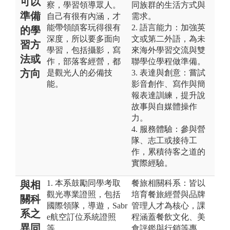
可以
察，學習領導眾人。
同族群的生活方式與
準備
自己有很有內涵，才
需求。
能帶領頧客玩得很有
2. 語言能力：加強英
的學
深度，所以要多面向
文或第二外語，為未
習方
學習，包括攝影，寫
來海外學習交流與雙
法或
作，部落客經營，都
聯學位學程做準備。
方向
是觀光人的必備技
3. 表達與創意：嘗試
能。
影音創作、寫作與簡
報表達訓練，提升說
故事與自媒體操作
力。
4. 服務體驗：參與營
隊、志工或接待工
作，累積待客之道的
實際經驗。
1. 本系鼓勵同學考取
餐旅相關科系：皆以
與相
觀光專業證照，包括
培育餐旅經營與品牌
關科
國際領隊，導遊，Sabr
管理人才為核心，課
系之
e航空訂位系統證照
程涵蓋餐飲文化、美
異同
等。
食評鑑與行銷等專