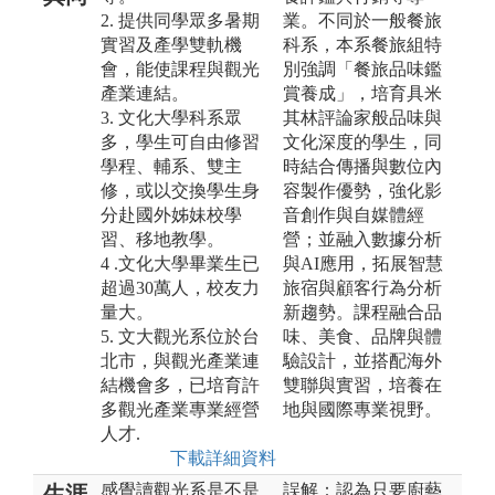
2. 提供同學眾多暑期
業。不同於一般餐旅
實習及產學雙軌機
科系，本系餐旅組特
會，能使課程與觀光
別強調「餐旅品味鑑
產業連結。
賞養成」，培育具米
3. 文化大學科系眾
其林評論家般品味與
多，學生可自由修習
文化深度的學生，同
學程、輔系、雙主
時結合傳播與數位內
修，或以交換學生身
容製作優勢，強化影
分赴國外姊妹校學
音創作與自媒體經
習、移地教學。
營；並融入數據分析
4 .文化大學畢業生已
與AI應用，拓展智慧
超過30萬人，校友力
旅宿與顧客行為分析
量大。
新趨勢。課程融合品
5. 文大觀光系位於台
味、美食、品牌與體
北市，與觀光產業連
驗設計，並搭配海外
結機會多，已培育許
雙聯與實習，培養在
多觀光產業專業經營
地與國際專業視野。
人才.
下載詳細資料
感覺讀觀光系是不是
誤解：認為只要廚藝
生涯