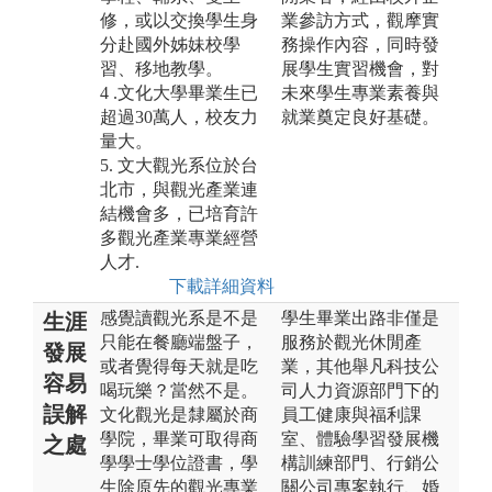
修，或以交換學生身
業參訪方式，觀摩實
分赴國外姊妹校學
務操作內容，同時發
習、移地教學。
展學生實習機會，對
4 .文化大學畢業生已
未來學生專業素養與
超過30萬人，校友力
就業奠定良好基礎。
量大。
5. 文大觀光系位於台
北市，與觀光產業連
結機會多，已培育許
多觀光產業專業經營
人才.
下載詳細資料
感覺讀觀光系是不是
學生畢業出路非僅是
生涯
只能在餐廳端盤子，
服務於觀光休閒產
發展
或者覺得每天就是吃
業，其他舉凡科技公
容易
喝玩樂？當然不是。
司人力資源部門下的
誤解
文化觀光是隸屬於商
員工健康與福利課
學院，畢業可取得商
室、體驗學習發展機
之處
學學士學位證書，學
構訓練部門、行銷公
生除原先的觀光專業
關公司專案執行、婚