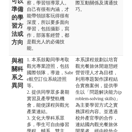
可以
察，學習領導眾人。
際互動關係及溝通技
準備
自己有很有內涵，才
巧。
能帶領頧客玩得很有
的學
深度，所以要多面向
習方
學習，包括攝影，寫
法或
作，部落客經營，都
方向
是觀光人的必備技
能。
1. 本系鼓勵同學考取
本系課程規劃以培育
與相
觀光專業證照，包括
觀光餐旅休閒遊憩經
關科
國際領隊，導遊，Sabr
營管理人才為目標，
系之
e航空訂位系統證照
利用專題製作課程結
異同
等。
合實務案例，提供學
2. 提供同學眾多暑期
生以「問題解決能力(p
實習及產學雙軌機
roblem-solving skills)」
會，能使課程與觀光
為主要學習方式之實
產業連結。
務課程內容。並透過
3. 文化大學科系眾
校外產官學的合作，
多，學生可自由修習
連結國內觀光餐旅休
學程、輔系、雙主
閒業者，經由校外企