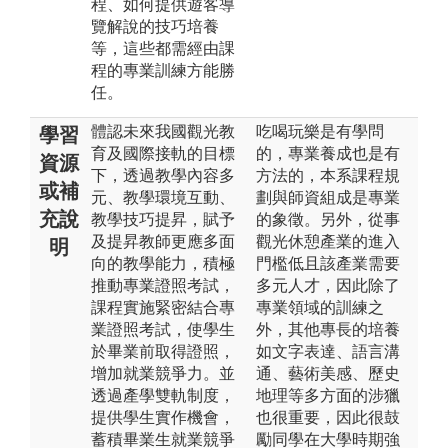
程、如何提供遊客導
覽解說的技巧培養
等，這些都需經由課
程的專業訓練方能勝
任。
體認未來我國觀光教
吃喝玩樂是有學問
學習
育及國際接軌的目標
的，專業養成也是有
資源
下，透過教學內容多
方法的，本系課程規
或補
元、教學環境互動、
劃與師資組成是專業
充說
教學技巧提昇，賦予
的象徵。另外，從事
及提昇教師更應多面
觀光休憩產業的進入
明
向的教學能力，積極
門檻低且該產業需要
推動專業證照考試，
多元人才，因此除了
課程實施緊密結合專
專業領域的訓練之
業證照考試，使學生
外，其他專長的培養
於畢業前取得證照，
如文字表達、語言溝
增加就業競爭力。並
通、藝術美感、歷史
透過產學雙軌制度，
地理等多方面的涉獵
提供學生實作機會，
也很重要，因此很鼓
蓄積畢業生就業競爭
勵同學在大學時期強