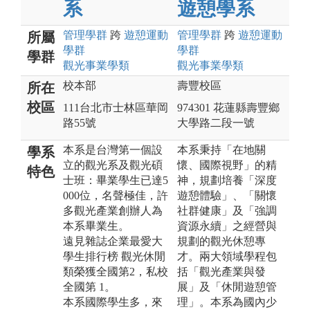
系
遊憩學系
管理
學群
跨
遊憩運動
管理
學群
跨
遊憩運動
所屬
學群
學群
學群
觀光事業
學類
觀光事業
學類
校本部
壽豐校區
所在
校區
111台北市士林區華岡
974301 花蓮縣壽豐鄉
路55號
大學路二段一號
本系是台灣第一個設
本系秉持「在地關
學系
立的觀光系及觀光碩
懷、國際視野」的精
特色
士班：畢業學生已達5
神，規劃培養「深度
000位，名聲極佳，許
遊憩體驗」、「關懷
多觀光產業創辦人為
社群健康」及「強調
本系畢業生。
資源永續」之經營與
遠見雜誌企業最愛大
規劃的觀光休憩專
學生排行榜 觀光休閒
才。兩大領域學程包
類榮獲全國第2，私校
括「觀光產業與發
全國第 1。
展」及「休閒遊憩管
本系國際學生多，來
理」。本系為國內少