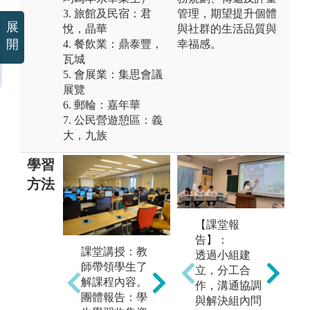
3. 旅館及民宿：君
管理，期望提升個體
展
悅，晶華
與社群的生活品質與
開
4. 餐飲業：鼎泰豐，
幸福感。
瓦城
5. 會展業：集思會議
展覽
6. 郵輪：嘉年華
7. 公民營遊憩區：義
大，九族
學習
方法
【課堂報
分
告】：
由
課堂講授：教
個案學習：在
透過小組建
會
師帶領學生了
教師主持與引
立，分工合
與
解課程內容。
導下的互動式
作，溝通協調
式
團體報告：學
個案教學，並
與解決組內問
究