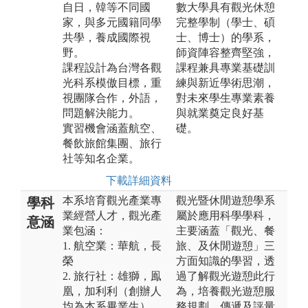
自日，韓等不同國
數大學具有觀光休憩
家，與多元國籍同學
完整學制（學士、碩
共學，養成國際視
士、博士）的學系，
野。
師資陣容整齊堅強，
課程設計為台灣各觀
課程兼具專業基礎訓
光科系模傲目標，重
練與新近學術思潮，
視團隊合作，外語，
對未來學生專業素養
問題解決能力。
與就業奠定良好基
實習機會涵蓋航空、
礎。
餐飲旅館集團、旅行
社等知名企業。
下載詳細資料
本系培育觀光產業專
觀光暨休閒遊憩學系
學科
業經營人才，觀光產
屬於應用科學學科，
意涵
業包涵：
主要涵蓋「觀光、餐
1. 航空業：華航，長
旅、及休閒遊憩」三
榮
方面知識的學習，透
2. 旅行社：雄獅，鳯
過了解觀光遊憩此行
凰，加利利（創辦人
為，培養觀光遊憩服
均為本系畢業生）
務規劃、傳遞及評量