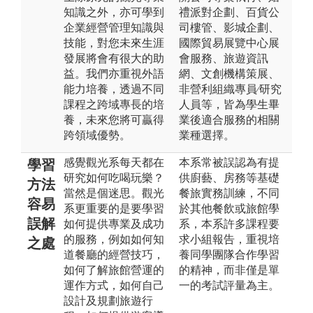
知識之外，亦可學到
禮派對企劃、百貨公
企業經營管理知識與
司樓管、影城企劃、
技能，對您未來生涯
國際貿易展覽中心展
發展將會有很大的助
會服務、旅遊資訊
益。我們亦重視外語
網、文創機構策展、
能力培養，透過不同
非營利組織專員∕研究
課程之跨域專長的培
人員等，皆為學生畢
養，未來您將可贏得
業後適合服務的相關
跨領域優勢。
業種選擇。
感覺觀光系每天都在
本系常被誤認為有提
學習
研究如何吃喝玩樂？
供廚藝、房務等基礎
方法
當然是個迷思。觀光
餐旅實務訓練，不同
容易
系更重要的是要學習
於其他餐飲或旅館學
誤解
如何提供專業及成功
系，本系許多課程要
的服務，例如如何知
求小組報告，重視培
之處
道餐廳的經營技巧，
養同學團隊合作學習
如何了解旅館營運的
的精神，而非僅是單
運作方式，如何自己
一的考試評量為主。
設計及規劃旅遊行