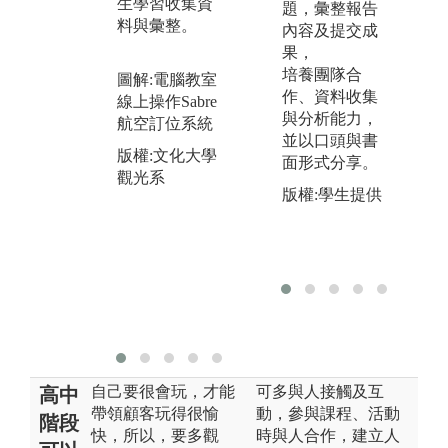
生學習收集資
經由師生互動
題，彙整報告
外
料與彙整。
來培養思考的
內容及提交成
案
能力以及「做
果，
分
中學」的能力
培養團隊合
圖解:電腦教室
養
與習慣
作、資料收集
線上操作Sabre
題
與分析能力，
航空訂位系統
調
並以口頭與書
圖解:透過龍鬚
作
版權:文化大學
面形式分享。
糖教學體驗傳
能
觀光系
統技藝，提供
版權:學生提供
圖
不同體驗
師
版權:文化大學
供
觀光系
訊
版
觀
自己要很會玩，才能
可多與人接觸及互
高中
帶領顧客玩得很愉
動，參與課程、活動
階段
快，所以，要多觀
時與人合作，建立人