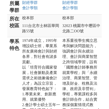
財經
學群
財經
學群
所屬
會計
學類
會計
學類
學群
校本部
校本部
所在
校區
111台北市士林區華岡
32023 桃園市中壢區中
路55號
北路二OO號
1974年成立，1995年
本系重視學生獨立思
學系
增設碩士班，畢業系
考與解決問題能力，
特色
所友廣佈會計與財經
強調會計與永續治
各界，對社會有諸多
理、會計與商業智慧
貢獻。
之跨領域學習，設有
以「培育符合國家發
「國際會計師事務所
展，社會脈動及產業
就業學程」與「永續
需求之術德兼備會計
治理、商業智慧、管
人才」為設立宗旨，
理及財金、稅務及法
發展教育特色如下：
律、政府及非營利」
1.專業未來、創新應
學程，專業課程多與
用、就業優勢
會計師合作，結合實
2.會計學士碩士五年一
務採個案情境式教