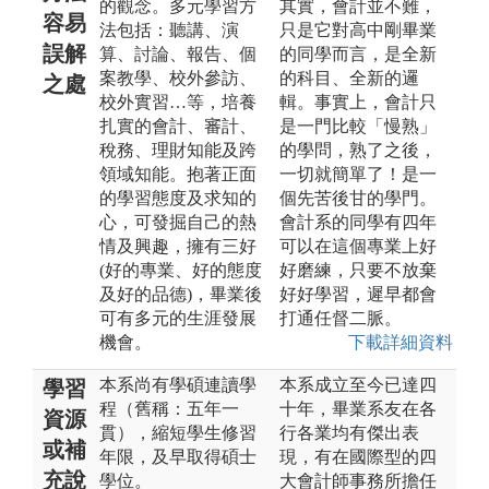
的觀念。多元學習方
其實，會計並不難，
容易
法包括：聽講、演
只是它對高中剛畢業
誤解
算、討論、報告、個
的同學而言，是全新
案教學、校外參訪、
的科目、全新的邏
之處
校外實習…等，培養
輯。事實上，會計只
扎實的會計、審計、
是一門比較「慢熟」
稅務、理財知能及跨
的學問，熟了之後，
領域知能。抱著正面
一切就簡單了！是一
的學習態度及求知的
個先苦後甘的學門。
心，可發掘自己的熱
會計系的同學有四年
情及興趣，擁有三好
可以在這個專業上好
(好的專業、好的態度
好磨練，只要不放棄
及好的品德)，畢業後
好好學習，遲早都會
可有多元的生涯發展
打通任督二脈。
機會。
下載詳細資料
本系尚有學碩連讀學
本系成立至今已達四
學習
程（舊稱：五年一
十年，畢業系友在各
資源
貫），縮短學生修習
行各業均有傑出表
或補
年限，及早取得碩士
現，有在國際型的四
充說
學位。
大會計師事務所擔任