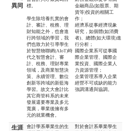
異同
標。
金融商品(如股票、期
貨等)投資的相關工
學生除培養扎實的會
作；
計、審計、稅務、理
經濟系從事經濟現象
財知能之外，也會進
研究，如個體(如消費
行跨領域的學習，我
者)、總體(如大環境)進
們也致力於引導學生
行分析；
於智慧物聯網(AIoT)時
國際企業系可從事國
代之智慧會計、審
際企業管理、國際企
計、稅務、理財專業
業投資、國際企業人
領域，及商業智慧決
力資源管理；
策、永續管理、數位
企業管理系導入企業
創新等跨域的新藍海
經營不可或缺的能力
學習。故文大會計比
強調溝通與協調。
其它商管科系的未來
發展還要專業及多元
寬廣，畢業後擁有多
元的就業機會。
會計學系畢業生的生
對於會計系畢業學生
生涯