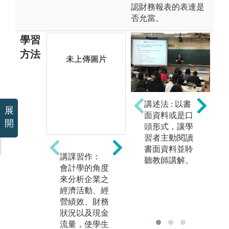
認財務報表的表達是
否允當。
學習
方法
未上傳圖片
未上傳圖片
講述法 : 以書
展
面資料或是口
開
頭形式，讓學
習者主動閱讀
書面資料並聆
講課習作：
問題討論：
影
聽教師講解。
會計學的角度
課程將對相關
透
來分析企業之
問題討論介
影
經濟活動、經
紹，使學生了
出
營績效、財務
解企業如何紀
狀況以及現金
錄、分類與彙
流量，使學生
總交易並學會