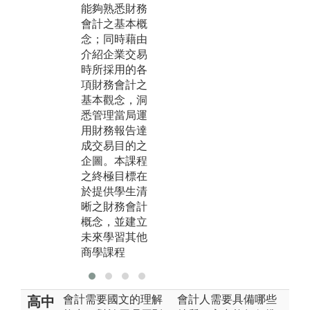
能夠熟悉財務
會計方程式、
會計之基本概
借貸法則、會
念；同時藉由
計循環等會計
介紹企業交易
基本觀念與編
時所採用的各
製財務報表等
項財務會計之
作帳實務，幫
基本觀念，洞
助學生奠定爾
悉管理當局運
後各相關學科
用財務報告達
的學習基礎
成交易目的之
企圖。本課程
之終極目標在
於提供學生清
晰之財務會計
概念，並建立
未來學習其他
商學課程
會計需要國文的理解
會計人需要具備哪些
高中