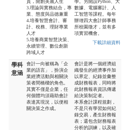
貫，開創美麗人生
學。另開設Python、大
3.理論與實務結合，專
數據、電腦審計、人
業、態度與品德兼重
工智慧等課程。每年
4.培養智慧會計、審
辦理四大會計師事務
計、稅務、理財專業
所校園徵才，並有多
人才
項實習機會。
5.培養商業智慧決策、
下載詳細資料
永續管理、數位創新
跨域人才
會計一向被稱為「企
會計是將一個經濟組
學科
業的語言」，扮演企
織發生的經濟事件加
意涵
業經濟活動與相關決
以界定、紀錄並彙整
策者間橋樑的角色。
成財務報表，同時將
其實不僅是企業，任
此財務報表資訊傳遞
何個體均須藉助會計
給決策制定者。
表達其現況，以便相
本系會計課程規劃，
關決策之作成。
不是只有學習如何紀
錄交易，產生財務報
表；還包含財務報表
分析的訓練，以及確