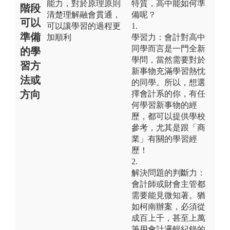
能力，對於原理原則
特質，高中能如何準
階段
清楚理解融會貫通，
備呢？
可以
可以讓學習的過程更
1.
準備
加順利
學習力：會計對高中
同學而言是一門全新
的學
學問，當然需要對於
習方
新事物充滿學習熱忱
法或
的同學。所以，想選
方向
擇會計系的你，有任
何學習新事物的經
歷，都可以提供學校
參考，尤其是跟「商
業」有關的學習經
歷！
2.
解決問題的判斷力：
會計師或財會主管都
需要能見微知著。猶
如柯南辦案，必須從
成百上千，甚至上萬
筆用會計邏輯紀錄的