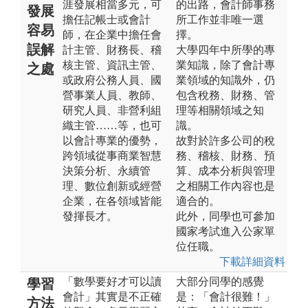
涯發展相當多元，可
的出路，會計師事務
發展
擔任記帳士或會計
所工作並非唯一選
容易
師，在企業中擔任會
擇。
誤解
計主管、財務長、稽
大學四年中所學的專
核主管、資訊主管、
業知識，除了會計專
之處
或政府公務人員、國
業領域的知識外，仍
營事業人員、教師、
包含稅務、財務、管
研究人員、非營利組
理等相關領域之知
織主管……等，也可
識。
以會計專業的優勢，
故對於許多公司的稅
跨領域從事商業智慧
務、稽核、財務、預
決策分析、永續管
算、成本分析與管理
理、數位創新或經營
之相關工作內容也是
企業，在各領域皆能
適合的。
發揮長才。
此外，同學也可參加
國家考試進入公家單
位任職。
下載詳細資料
「數學要好才可以讀
大部分同學的感覺
學習
會計」其實是不正確
是：「會計很難！」
方法