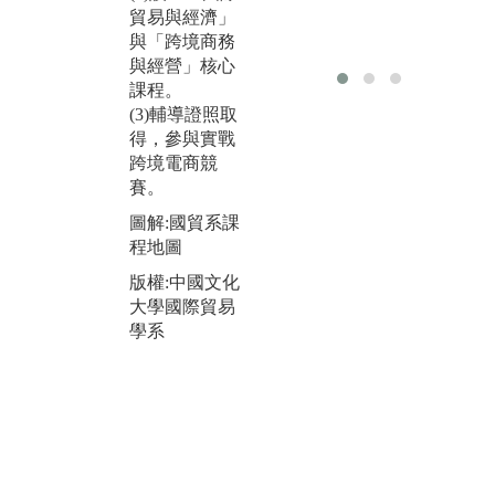
交流；透過實
規
貿易與經濟」
地參訪與觀摩
子
與「跨境商務
教學，瞭解當
經
與經營」核心
地企業的營運
銷
課程。
模式、體驗跨
學
(3)輔導證照取
國文化。影音
薪
得，參與實戰
分享：國貿系
幫
跨境電商競
學生參與 【20
後
賽。
24 臺青文旅創
業
業就業輔導研
圖解:國貿系課
亦
學活動】http
程地圖
小
s://reurl.cc/Nl8z
場
版權:中國文化
Km
畫
大學國際貿易
生
圖解:美國西岸
學系
國
四大名校及知
習
名企業移地教
學
圖
兵
版權:中國文化
外
大學國際貿易
學系