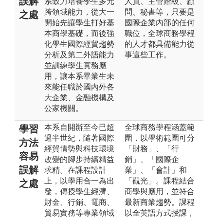
誤解
系致力培養學生多元
人員、主管階級、顧
跨領域能力，從大一
問、秘書等，只要是
之處
開始先讓學生打好基
國際企業內部的任何
本商學基礎，而後強
職位，全球商務學程
化學生國際經貿趨勢
的人才都具備能力從
分析及第二外語能力
事這些工作。
並訓練學生實務應
用，讓本系畢業生未
來能任職於國內外各
大企業、金融機構及
公家機關。
本系自開辦至今已超
全球商務學程涵蓋範
學習
過半世紀，隨著國際
圍，以學術範圍可分
方法
經貿情勢與科技環境
「財務」、「行
容易
改變的腳步持續精益
銷」、「國際企
誤解
求精。在課程設計
業」、「會計」和
上，以學用合一為出
「觀光」。課程結合
之處
發，傳授學生經濟、
商學與應用，並符合
財金、行銷、電商、
最新商業趨勢。課程
貿易實務等專業領域
以全英語方式授課，