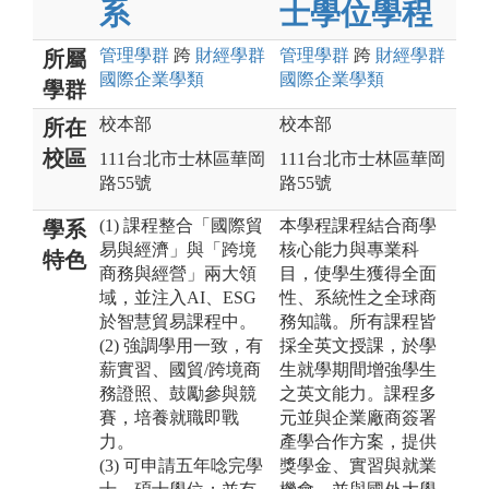
系
士學位學程
管理
學群
跨
財經
學群
管理
學群
跨
財經
學群
所屬
國際企業
學類
國際企業
學類
學群
校本部
校本部
所在
校區
111台北市士林區華岡
111台北市士林區華岡
路55號
路55號
(1) 課程整合「國際貿
本學程課程結合商學
學系
易與經濟」與「跨境
核心能力與專業科
特色
商務與經營」兩大領
目，使學生獲得全面
域，並注入AI、ESG
性、系統性之全球商
於智慧貿易課程中。
務知識。所有課程皆
(2) 強調學用一致，有
採全英文授課，於學
薪實習、國貿/跨境商
生就學期間增強學生
務證照、鼓勵參與競
之英文能力。課程多
賽，培養就職即戰
元並與企業廠商簽署
力。
產學合作方案，提供
(3) 可申請五年唸完學
獎學金、實習與就業