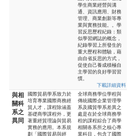
學生商業經營與溝
通、資訊應用、財務
管理、商業創新等專
業與實務技能。。學
習反思歷程紀錄：類
似學習網誌的概念，
紀錄學習上所發生的
重大歷程和體驗，藉
由自省反思的方式，
促使自己養成積極自
主學習的良好學習習
慣。
下載詳細資料
國際貿易學系致力於
全球商務學位學程與
與相
培育專業國際商務經
傳統國際企業管理學
關科
貿人才，課程除涵蓋
系及國貿學系差異之
系之
基礎商學課程外，更
處是在於全球商務學
異同
著重經貿理論與貿易
程的課程綜合了商學
實務的應用。本系規
相關各系所之核心專
劃「國際貿易與經
業科目，包含了國際