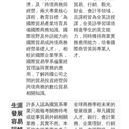
濟」及「跨境商務與
貿易、行銷、觀光、
經營」兩大專業核心
財金、會計等領域，
課程，教育目標「為
且課程皆為全英語授
國際貿易產業培育具
課，全英語學習環境
備國際商務知識、國
精進學生的英文能
際視野及外語能力的
力，同時獲得商業實
國際貿易或跨境商務
務應用能力，培養國
經營基礎人才」。相
際商管英與專業人
較於國際企業學系，
才。
國際貿易學系偏重經
貿理論與實務的應
用，了解跨國公司之
間的貿易投資經營與
跨境商務的數位貿易
相關知識。
許多人認為國貿系畢
全球商務學程未來的
生涯
業只能報考關務特考
發展很廣，舉凡國貿
發展
或從事貿易外銷相關
人才、銀行、會計業
容易
業務，其實不然。本
務、企業理財、行銷