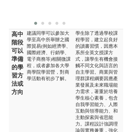
版
大
學
建議同學可以參加大
學生除了透過學校課
高中
學至高中所舉辦之國
程學習，建立起良好
階段
際貿易(例如經濟學、
的讀書習慣，因應本
可以
國際經濟、行銷學、
系所全英文授課方
準備
電子商務等)相關微課
式，讓學生有機會接
程，或者參加各大學
觸不同文化與語言的
的學
商學院學習營，對商
自主學習。商業與管
習方
學活動有初步了解。
理群課程綱要因應產
法或
業發展及未來職場能
方向
力需求，著重於培養
學生核心素養，包含
自我學習能力、人際
互動與領導能力、和
主動探索與省思能
力。課程設計強調理
論與實務兼重，強化