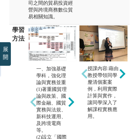
司之間的貿易投資經
營與跨境商務數位貿
易相關知識。
學習
方法
展
開
授課內容:藉由
一、加強基礎
二、海外移地
教授帶領同學
學科，強化理
學習
釐清個案案
論與實務並重
為了培育學生
例，利用實際
(1)著重國貿理
國際宏觀視
三
計算與實作，
論與政策、國
野，不定期辦
實
讓同學深入了
際金融、國貿
理海外移地教
為
解課程實務應
實務與法規、
學活動。歷年
差
用。
新科技運用、
來舉辦過美
合
及跨境電商
國、英國、中
貿
等。
國大陸等學習
家
(2)設立「國際