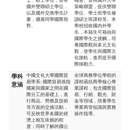
士、碩士學位；並有
機會。並與國外大學
國外雙聯碩士學位，
策略聯盟，提供雙聯
以及國外交換學生計
學位、學士班學生修
畫，擴展同學國際視
讀碩士班課程等。本
野。
學程招收國內外學
生，本籍生可藉由與
國際學生之接觸，培
養國際觀與多元文化
觀，使學生與國際文
化接軌，進而提升國
際移動力。
中國文化大學國際貿
全球商務學位學程的
學科
易學系: 國際貿易係指
課程函括商學核心專
意涵
國家與國家之間在國
業課程，包含國際貿
際分工的基礎上，進
易、行銷、觀光、財
行商品、勞務及技術
金等領域，培養學生
等方面的交換活動，
專業商管知識與實務
可反映世界各國於經
操作指導。
濟上相互依賴的程
度；同時了解跨國公