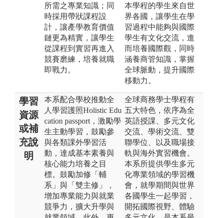
所需之專業知識；同
本學程的學生來自世
時採用帶狀課程設
界各國，讓學生在學
計，讓產學教育價值
習過程中能夠與國際
鏈更為精實，讓學生
學生有文化交流，進
從課程到實習再進入
而培養國際觀，同時
競賽磨練，培養就職
涵養商管知識，掌握
即戰力。
全球脈動，提升國際
移動力。
本系配合學校推動全
全球商務學士學程有
學習
人學習護照Holistic Edu
五大特色，依序為全
資源
cation passport，激勵學
英語授課、多元文化
或補
生主動學習，鼓勵參
交流、學術交流、雙
充說
與各類課外學習活
聯學位、以及職場接
動，達成基本素養與
軌與海外實習機會。
明
核心能力培養之目
本系所提供學生多元
標。鼓勵加修「輔
化專業領域的學習機
系」與「雙主修」，
會，就學期間與世界
增加專業能力與就業
各國學生一起學習，
競爭力，擴大升學與
開拓國際視野、體驗
就業領域。此外，更
多元文化，是本系最