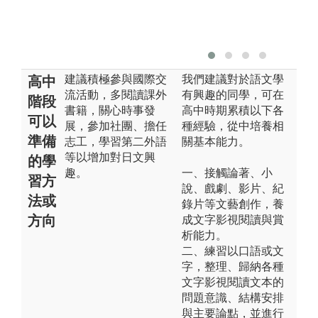
建議積極參與國際交
我們建議對於語文學
高中
流活動，多閱讀課外
有興趣的同學，可在
階段
書籍，關心時事發
高中時期累積以下各
可以
展，參加社團、擔任
種經驗，從中培養相
準備
志工，學習第二外語
關基本能力。
等以增加對日文興
的學
趣。
一、接觸論著、小
習方
說、戲劇、影片、紀
法或
錄片等文藝創作，養
方向
成文字影視閱讀與賞
析能力。
二、練習以口語或文
字，整理、歸納各種
文字影視閱讀文本的
問題意識、結構安排
與主要論點，並進行