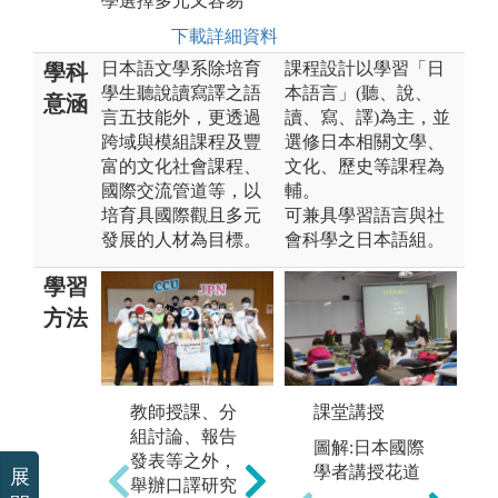
學選擇多元又容易
下載詳細資料
日本語文學系除培育
課程設計以學習「日
學科
學生聽說讀寫譯之語
本語言」(聽、說、
意涵
言五技能外，更透過
讀、寫、譯)為主，並
跨域與模組課程及豐
選修日本相關文學、
富的文化社會課程、
文化、歷史等課程為
國際交流管道等，以
輔。
培育具國際觀且多元
可兼具學習語言與社
發展的人材為目標。
會科學之日本語組。
學習
方法
課堂講授
教師授課、分
日本短期交換
雙
組討論、報告
留學：每年甄
度
圖解:日本國際
發表等之外，
選約50名學生
理
學者講授花道
展
舉辦口譯研究
赴日姊妹校短
大