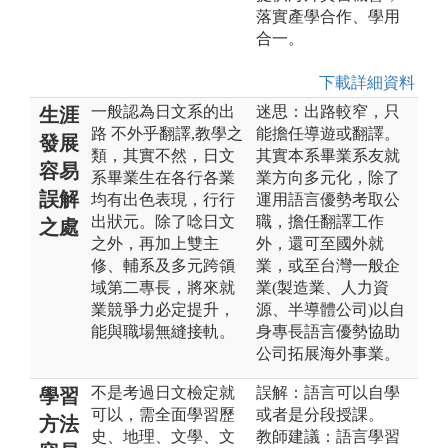
落實產學合作、學用
合一。
下載詳細資料
一般認為日文系的出
迷思：出路較窄，只
生涯
路 不外乎翻譯,教學之
能擔任導遊或翻譯。
發展
類，其實不然，日文
其實本系畢業系友就
容易
系畢業生在各行各業
業方向多元化，除了
誤解
均有出色表現，行行
運用語言優勢考取公
出狀元。除了唸日文
職，擔任翻譯工作
之處
之外，再加上雙主
外，還可至國外就
修、輔系及多元跨領
業，或至台灣一般企
域第二專長，將來就
業(製造業、人力資
業競爭力必定提升，
源、半導體公司)以自
能與職場無縫接軌。
身專長語言優勢協助
公司拓展海外事業。
不是考過日文檢定就
誤解：語言可以自學
學習
可以，需全面學習歷
或者是分段授課。
方法
史、地理、文學、文
教師建議：語言學習