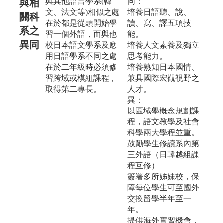
與其他語言學系(韓
同：
與相
文、法文等)相似之處
培養日語聽、說、
關科
在於都是從頭開始學
讀、寫、譯五項技
系之
習一個外語，而與他
能。
異同
校日本語文學系及應
培養人文素養及獨立
用日語學系不同之處
思考能力。
在於二年級時必須修
培養熟知日本國情、
習跨域或模組課程，
兼具國際宏觀視野之
取得第二專長。
人才。
異：
以區域學概念規劃課
程，語文教學及社會
科學兩大學程並重。
鼓勵學生修讀系內第
三外語（日韓越組課
程互修）
簽署多所姊妹校，保
障每位學生可至國外
交換留學半年至一
年。
提供海外實習機會，