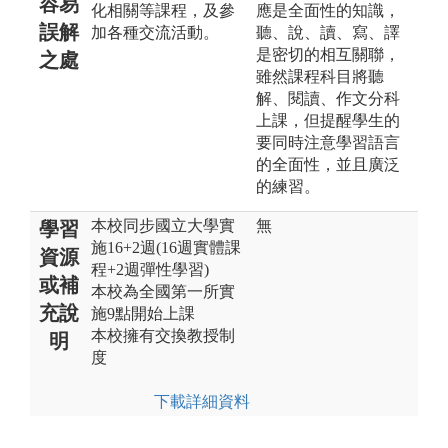
容易
化相關等課程，及參
應是全面性的知識，
誤解
加各種交流活動。
聽、說、讀、寫、譯
是密切的相互關聯，
之處
雖然課程科目將聽
解、閱讀、作文分科
上課，但提醒學生的
要同時注意學習語言
的全面性，並且廣泛
的練習。
本校同步國立大學實
無
學習
施16+2週(16週實體課
資源
程+2週彈性學習)
或補
本校為全國第一所實
充說
施9點開始上課
本校擁有交換教授制
明
度
下載詳細資料