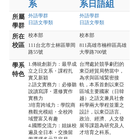
系
系日語組
外語
學群
外語
學群
所屬
日語文
學類
日語文
學類
學群
校本部
校本部
所在
校區
111台北市士林區華岡
811高雄市楠梓區高雄
路55號
大學路700號
1.傳統創新力：最早成
台灣處於競爭劇烈的
學系
立之日文系・課程扎
東亞經貿局勢當中，
特色
實又新穎
為求與區域緊密接
2.語文實務力：必修聽
軌，本系首創以東亞
說讀寫譯・選修實作
區域主要國家（日韓
實務力
越）之語文兼具社會
3培育跨域力：學院商
科學兩大學程並重之
務觀光模組・全校跨
設計，以東亞語言、
域豐富又有趣
政治、經濟、人文發
4.國際交流力：姐妹校
展等課題為研究及人
遍及全日本・交換留
才培育之科系。