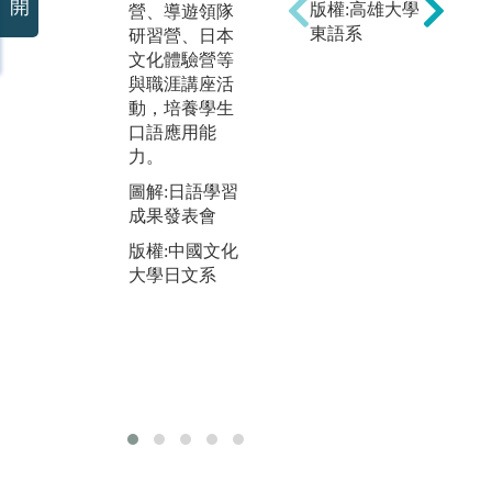
開
版權:高雄大學
營、導遊領隊
期留學一年，
學
東語系
研習營、日本
修習學分回國
生
文化體驗營等
皆可抵免。藉
習
與職涯講座活
以提升學習日
分
動，培養學生
語之興趣及熱
得
口語應用能
誠，增加學習
位
力。
日語的自信
圖
心。
圖解:日語學習
理
成果發表會
圖解:日本姊妹
聯
校交換留學分
版權:中國文化
版
布圖
大學日文系
大
版權:中國文化
大學日文系