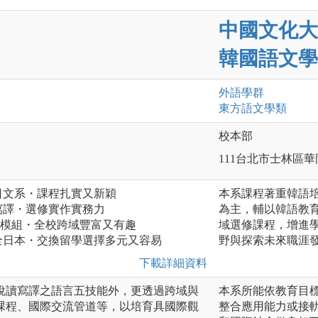
中國文化大
韓國語文學
外語
學群
東方語文
學類
校本部
111台北市士林區華
日文系・課程扎實又新穎
本系課程著重韓語
寫譯・選修實作實務力
為主，輔以韓語教
光模組・全校跨域豐富又有趣
域選修課程，增進
全日本・交換留學選擇多元又容易
野與探索未來職涯
下載詳細資料
說讀寫譯之語言五技能外，更透過跨域與
本系所能依教育目
課程、國際交流管道等，以培育具國際觀
整合應用能力或接