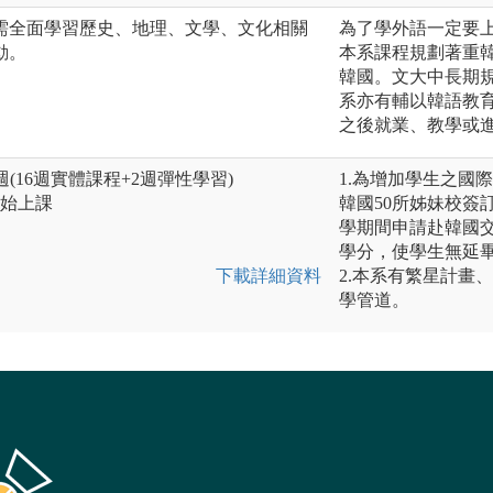
需全面學習歷史、地理、文學、文化相關
為了學外語一定要
動。
本系課程規劃著重
韓國。文大中長期
系亦有輔以韓語教
之後就業、教學或
(16週實體課程+2週彈性學習)
1.為增加學生之國
開始上課
韓國50所姊妹校簽
學期間申請赴韓國
學分，使學生無延
下載詳細資料
2.本系有繁星計畫
學管道。