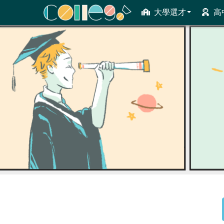
大學選才
高
ColleGo! 大學選才與高中育才輔助系統