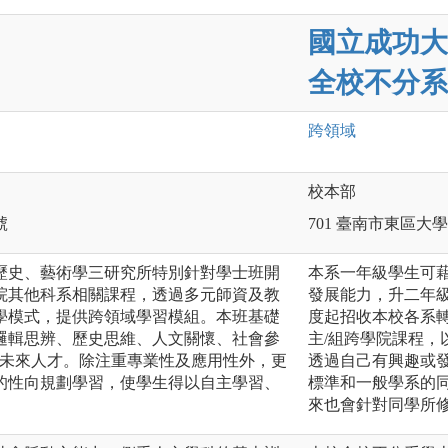
國立成功大
全校不分系
跨領域
校本部
號
701 臺南市東區大
歷史、藝術學三研究所特別針對學士班開
本系一年級學生可
院其他科系相關課程，透過多元師資及教
發展能力，升二年級
學模式，提供跨領域學習模組。本班基礎
度起招收本校各系
邏輯思辨、歷史思維、人文關懷、社會參
主/組跨學院課程
的未來人才。除注重專業性及應用性外，更
透過自己有興趣或
的性向規劃學習，使學生得以自主學習、
標準和一般學系的
來也會針對同學所