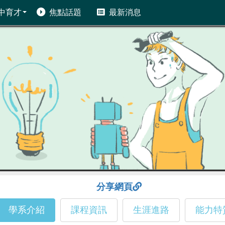
中育才
焦點話題
最新消息
分享網頁
學系介紹
課程資訊
生涯進路
能力特