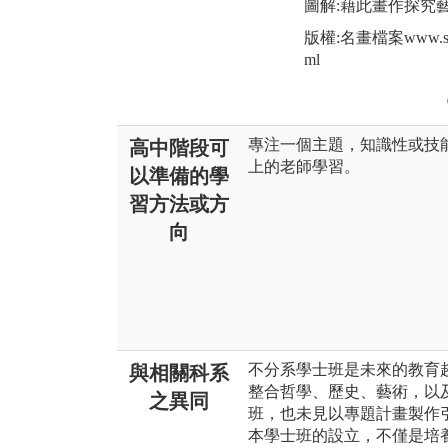
圖解:藉此畫作探究
版權:名畫檔案www.ss.net
ml
專注一個主題，知識性或技
高中階段可
上的老師學習。
以準備的學
習方法或方
向
不分系學士班是未來的教育
與相關科系
整合哲學、歷史、藝術，以
之異同
班，也未見以專題計畫製作
本學士班的設立，不僅是培