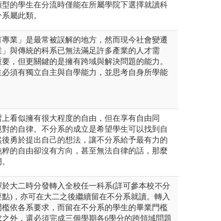
類型的學生在分流時僅能在所屬學院下選擇就讀科
分系屬此類。
有專業」是最常被誤解的地方，然而現今社會變遷
業」與傳統的科系已無法滿足許多產業的人才需
重要，但更關鍵的是擁有跨域與解決問題的能力。
生必須有獨立自主與自學能力，並思考自身所學能
習上看似擁有很大程度的自由，但在享有自由同
絕對的自律。不分系的成立是希望學生可以找到自
然後勇於提出自己的想法，讓不分系給予最有力的
純粹的自由卻沒有方向，甚至無法自律的話，那麼
惘。
擇於大二時分發轉入全校任一科系(詳可參本校不分
要點)，亦可在大二之後繼續留在不分系就讀。轉入
門檻依各系要求，而留在不分系的學生的畢業門檻
求之外，還必須完成三個學期各6學分的跨領域問題