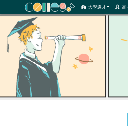
大學選才
高
ColleGo! 大學選才與高中育才輔助系統