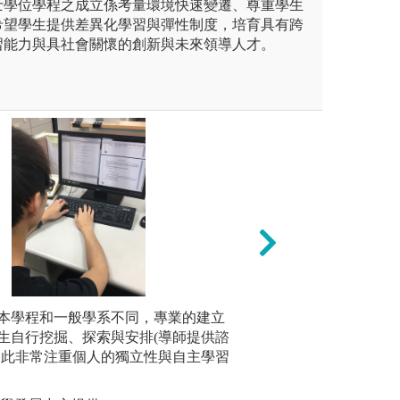
士學位學程之成立係考量環境快速變遷、尊重學生
希望學生提供差異化學習與彈性制度，培育具有跨
習能力與具社會關懷的創新與未來領導人才。
師支援的條件下，由學生根據
選擇學習內容與學習方法。本
本學程和一般學系不同，專業的建立
觀察法：
計畫導向學習：從
以人文為基礎的跨領域學習內
生自行挖掘、探索與安排(導師提供諮
堂、服務
在大二以上最多可
的學習目標。
因此非常注重個人的獨立性與自主學習
懷有需求
畫。本學士班特別
在課業本
。
以個人或團隊合作