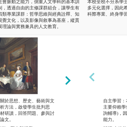
社會脈動之能力，側重人文學科的基本訓
本校全校不分系學
制，透過自由的主修課群組合，讓學生有
多元化選擇，因此
四類專業課群：哲學思維與經典詮釋、知
科際專業、終身學
視覺文化，以及影像與敘事為基座，縱貫
展理論與實務兼具的人文教育。
自主學習：在有教
自己的性向或志向
關於思想、歷史、藝術與文
自主學習：
學士班並特別鼓勵
析方法，啟發學生批判思
主要仰賴學
容，以及實用導向
材研讀，回答問題、參與討
詢輔導)，
論文。
能力。
圖解:以策展為學習