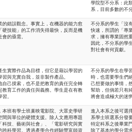
學院型不分系：此
系，目前多數的不
業的錯誤觀念。事實上，在機器的能力愈
不分系的學生「沒
「硬技能」的工作消失得最快，反而是機
快速，所謂的「專
社會的亟需。
求，擁有專業固然
因此，不分系的學
對社會有何貢獻。
產生實際作品為目標，但它是藉以學習的
不分系的學生在學
學習與充實自我，並非製作產品。
時，也需要學生們
地自己摸索，也不是把教育的責任完全轉
己想要做的事情，
起教育工作的責任與義務。學生是在有教
幫助，但倘若只有
學習。
將會造成極大的迷
，本班有學士班巢映電影院、大眾史學研
進入本系之後可選
空間與單位的硬體支援。除人文應用專題
系學士班選系分發
「科技、藝術與社會」、「電影研究與實
特定科系之後畢業
的跨科學習。透過產學合作經驗豐富師資
除了基本的學分需