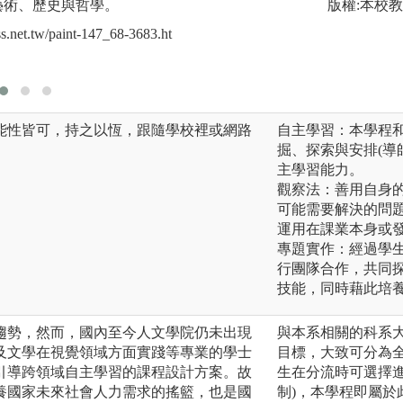
藝術、歷史與哲學。
版權:本校
版權:自己攝影。
.tw/paint-147_68-3683.ht
能性皆可，持之以恆，跟隨學校裡或網路
自主學習：本學程
掘、探索與安排(導
主學習能力。
觀察法：善用自身
可能需要解決的問
運用在課業本身或
專題實作：經過學
行團隊合作，共同
技能，同時藉此培
趨勢，然而，國內至今人文學院仍未出現
與本系相關的科系
及文學在視覺領域方面實踐等專業的學士
目標，大致可分為
引導跨領域自主學習的課程設計方案。故
生在分流時可選擇
養國家未來社會人力需求的搖籃，也是國
制)，本學程即屬