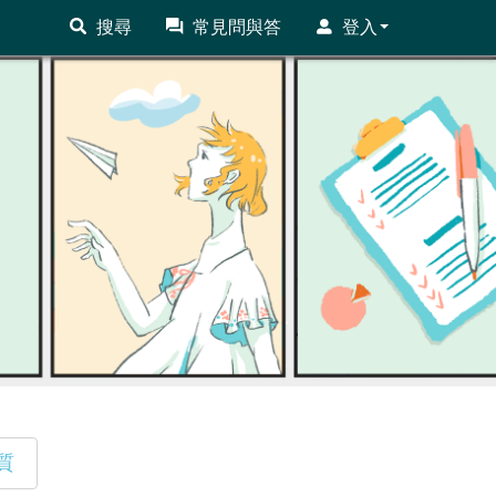
搜尋
常見問與答
登入
質