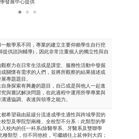
的學習路徑。
教學發展中心提供
版權:本校
圖解:實作一支宣
版權:學生自製。
和一般學系不同，專業的建立主要仰賴學生自行挖
師提供諮詢輔導)，因此非常注重個人的獨立性與自
的觀察力在日常生活或是課堂、服務性活動中發掘
題或關懷有需求的人們，並將所觀察的結果描述或
發展專題題目。
生自身探索有興趣的題目，自己或是與他人一起進
探究與嘗試解決問題，在此過程中運用所學專業與
養溝通協調、表達與領導之能力。
大都希望藉由延緩分流達成學生適性與跨域學習的
全校型及學院型兩種。全校型不分系：此類型的學
進入校內的任一科系(除醫學系、牙醫系及雙聯學
於此種類型，但不同他校，可繼續往上延伸到大四；