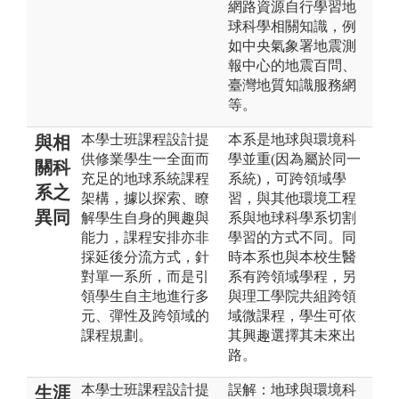
網路資源自行學習地
球科學相關知識，例
如中央氣象署地震測
報中心的地震百問、
臺灣地質知識服務網
等。
本學士班課程設計提
本系是地球與環境科
與相
供修業學生一全面而
學並重(因為屬於同一
關科
充足的地球系統課程
系統)，可跨領域學
系之
架構，據以探索、瞭
習，與其他環境工程
異同
解學生自身的興趣與
系與地球科學系切割
能力，課程安排亦非
學習的方式不同。同
採延後分流方式，針
時本系也與本校生醫
對單一系所，而是引
系有跨領域學程，另
領學生自主地進行多
與理工學院共組跨領
元、彈性及跨領域的
域微課程，學生可依
課程規劃。
其興趣選擇其未來出
路。
本學士班課程設計提
誤解：地球與環境科
生涯