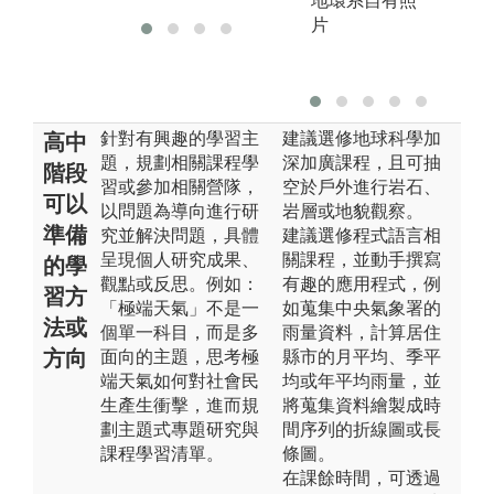
地環系自有照
片
針對有興趣的學習主
建議選修地球科學加
高中
題，規劃相關課程學
深加廣課程，且可抽
階段
習或參加相關營隊，
空於戶外進行岩石、
可以
以問題為導向進行研
岩層或地貌觀察。
準備
究並解決問題，具體
建議選修程式語言相
呈現個人研究成果、
關課程，並動手撰寫
的學
觀點或反思。例如：
有趣的應用程式，例
習方
「極端天氣」不是一
如蒐集中央氣象署的
法或
個單一科目，而是多
雨量資料，計算居住
方向
面向的主題，思考極
縣市的月平均、季平
端天氣如何對社會民
均或年平均雨量，並
生產生衝擊，進而規
將蒐集資料繪製成時
劃主題式專題研究與
間序列的折線圖或長
課程學習清單。
條圖。
在課餘時間，可透過