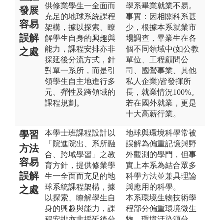
供修業學生一全面而
學系畢業就業不易。
發展
充足的地球系統課程
事實：因相關科系甚
容易
架構，據以探索、瞭
少，根據本系就業市
誤解
解學生自身的興趣與
場調查，畢業生在各
能力，課程安排亦非
個不同領域中(如公教
之處
採延後分流方式，針
單位、工程顧問公
對單一系所，而是引
司、國營事業、其他
領學生自主地進行多
私人企業)皆發揮所
元、彈性及跨領域的
長，就業情況100%。
課程規劃。
若在國外就業，更是
十大高薪行業。
本學士班課程設計以
地球與環境科學常被
學習
「院進院出、系所融
誤解為偏重記憶與野
方法
合、跨域學習」之教
外觀測的學門，但事
容易
育方針，提供修業學
實上本系為結合眾多
誤解
生一全面而充足的地
科學方法並兼具理論
球系統課程架構，據
與應用的科學。
之處
以探索、瞭解學生自
本系環境生物技術學
身的興趣與能力，課
程部分偏重環境微生
程安排亦非採延後分
物，環境汙染源分