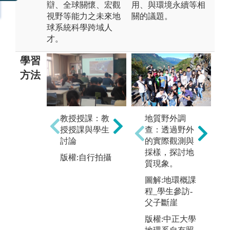
辯、全球關懷、宏觀
用、與環境永續等相
視野等能力之未來地
關的議題。
球系統科學跨域人
才。
學習
方法
教授授課：教
實驗實作教
業
地質野外調
授授課與學生
學：教授及助
年
查：透過野外
討論
教協助同學透
府
的實際觀測與
過實際實驗操
組
採樣，探討地
版權:自行拍攝
作，實驗驗證
習
質現象。
所學理論
圖
圖解:地環概課
版權:自行拍攝
氣
程_學生參訪-
生
父子斷崖
版
版權:中正大學