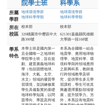
院學士班
科學系
地球環境
學群
地球環境
學群
所屬
地球科學
學類
地球科學
學類
學群
校本部
校本部
所在
校區
320桃園市中壢區中大
621301嘉義縣民雄鄉
路300號
大學路一段168號
本學士班是國內第一
本系為全國唯一結合
學系
且全國唯一之地球科
地震學、應用地球物
特色
學院學士班，旨在規
理學、地質科學、環
劃、建置廣義地球科
境科學與跨領域應用
學（包括固體地球、
之新興科系，教師進
海洋、大氣、太空、
行跨領域教學及研
水文）領域的優質學
究，提供學生多元學
習環境，並訓練修業
習課程，學生可依其
學生具備紮實的基礎
興趣選擇重點領域發
地球科學知識，以問
展，提升競爭力。另
題導向、專題及跨域
外，本系設有地震科