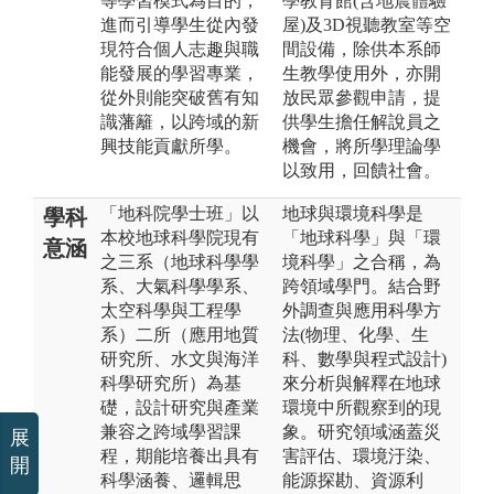
等學習模式為目的，
學教育館(含地震體驗
進而引導學生從內發
屋)及3D視聽教室等空
現符合個人志趣與職
間設備，除供本系師
能發展的學習專業，
生教學使用外，亦開
從外則能突破舊有知
放民眾參觀申請，提
識藩籬，以跨域的新
供學生擔任解說員之
興技能貢獻所學。
機會，將所學理論學
以致用，回饋社會。
「地科院學士班」以
地球與環境科學是
學科
本校地球科學院現有
「地球科學」與「環
意涵
之三系（地球科學學
境科學」之合稱，為
系、大氣科學學系、
跨領域學門。結合野
太空科學與工程學
外調查與應用科學方
系）二所（應用地質
法(物理、化學、生
研究所、水文與海洋
科、數學與程式設計)
科學研究所）為基
來分析與解釋在地球
礎，設計研究與產業
環境中所觀察到的現
兼容之跨域學習課
象。研究領域涵蓋災
展
程，期能培養出具有
害評估、環境汙染、
開
科學涵養、邏輯思
能源探勘、資源利