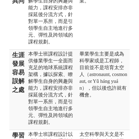
異同
解學生自身的興趣與
業。
能力，課程安排亦非
採延後分流方式，針
對單一系所，而是引
領學生自主地進行多
元、彈性及跨領域的
課程規劃。
本學士班課程設計提
畢業學生主要是成為
生涯
供修業學生一全面而
科學家或是工程師，
發展
充足的地球系統課程
目前並不是培育太空
容易
架構，據以探索、瞭
人（astronaunt, cosmon
誤解
解學生自身的興趣與
aut, or Yǔ háng yuá
能力，課程安排亦非
n），但以後也許就有
之處
採延後分流方式，針
機會。
對單一系所，而是引
領學生自主地進行多
元、彈性及跨領域的
課程規劃。
本學士班課程設計以
太空科學與天文是不
學習