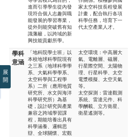
等學習模式為目的，
作關係。積極參與國
進而引導學生從內發
家太空科技長程發展
現符合個人志趣與職
計畫，配合執行各項
能發展的學習專業，
科學任務，培育下一
從外則能突破舊有知
代太空產業人才。
識藩籬，以跨域的新
興技能貢獻所學。
「地科院學士班」以
太空環境：中高層大
學科
本校地球科學院現有
氣、電離層、磁層、
意涵
之三系（地球科學學
行星際空間、太陽物
展
系、大氣科學學系、
理、行星科學、太空
太空科學與工程學
電漿模擬、太空天氣
開
系）二所（應用地質
等。
研究所、水文與海洋
太空探測：雷達觀測
科學研究所）為基
系統、雷達元件、科
礎，設計研究與產業
學酬載、立方衛星、
兼容之跨域學習課
衛星遙測等。
程，期能培養出具有
科學涵養、邏輯思
辯、全球關懷、宏觀