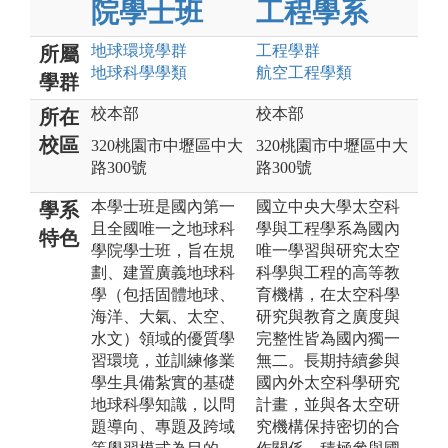
院學士班
工程學系
地球環境
學群
工程
學群
所屬
地球科學
學類
航空工程
學類
學群
校本部
校本部
所在
校區
320桃園市中壢區中大
320桃園市中壢區中大
路300號
路300號
本學士班是國內第一
國立中央大學太空科
學系
且全國唯一之地球科
學與工程學系為國內
特色
學院學士班，旨在規
唯一學習與研究太空
劃、建置廣義地球科
科學與工程的高等教
學（包括固體地球、
育機構，在太空科學
海洋、大氣、太空、
研究與教育之廣度與
水文）領域的優質學
完整性皆為國內獨一
習環境，並訓練修業
無二。長期持續參與
學生具備紮實的基礎
國內外太空科學研究
地球科學知識，以問
計畫，並與各太空研
題導向、專題及跨域
究機構保持密切的合