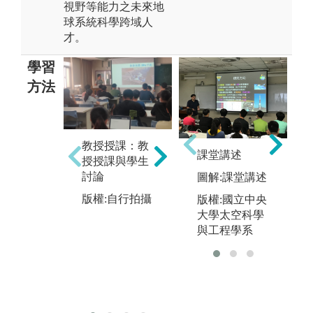
視野等能力之未來地
球系統科學跨域人
才。
學習
方法
教授授課：教
實驗實作教
業
課堂講述
授授課與學生
學：教授及助
年
討論
教協助同學透
府
圖解:課堂講述
過實際實驗操
組
版權:自行拍攝
版權:國立中央
作，實驗驗證
習
大學太空科學
所學理論
圖
與工程學系
版權:自行拍攝
氣
生
版