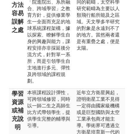
「院進院出、系所融
同的範疇，太空科學
方法
合、跨域學習」之教
研究範疇為主要以人
容易
育方針，提供修業學
類飛行船所能及之區
誤解
生一全面而充足的地
域。天文學多半研究
球系統課程架構，據
的對象是永遠到不了
之處
以探索、瞭解學生自
的地方。當然兩者還
身的興趣與能力，課
是有重疊之處，便是
程安排亦非採延後分
太陽。
流方式，針對單一系
所，而是引領學生自
主地進行多元、彈性
及跨領域的課程規
劃。
本班課程設計彈性，
近年立方衛星興起，
學習
可跨領域修習，同時
證明衛星工業不見得
資源
以一師二生之高師生
一定得由國家級機構
或補
比方式帶領學生，提
或是巨型國防與太空
充說
供學生完整的輔導與
工業承包商才能主
引導。
導。學術界可透過立
明
方衛星培育新一代的