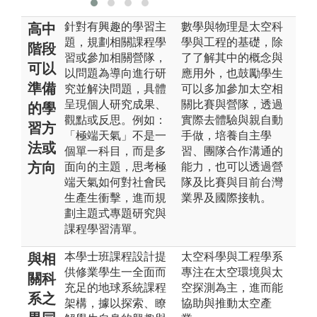
針對有興趣的學習主
數學與物理是太空科
高中
題，規劃相關課程學
學與工程的基礎，除
階段
習或參加相關營隊，
了了解其中的概念與
可以
以問題為導向進行研
應用外，也鼓勵學生
準備
究並解決問題，具體
可以多加參加太空相
呈現個人研究成果、
關比賽與營隊，透過
的學
觀點或反思。例如：
實際去體驗與親自動
習方
「極端天氣」不是一
手做，培養自主學
法或
個單一科目，而是多
習、團隊合作溝通的
方向
面向的主題，思考極
能力，也可以透過營
端天氣如何對社會民
隊及比賽與目前台灣
生產生衝擊，進而規
業界及國際接軌。
劃主題式專題研究與
課程學習清單。
本學士班課程設計提
太空科學與工程學系
與相
供修業學生一全面而
專注在太空環境與太
關科
充足的地球系統課程
空探測為主，進而能
系之
架構，據以探索、瞭
協助與推動太空產