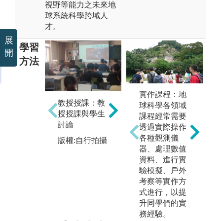
視野等能力之未來地
球系統科學跨域人
才。
展
學習
開
方法
實作課程：地
教授授課：教
實驗實作教
業
球科學各領域
授授課與學生
學：教授及助
年
課程經常需要
討論
教協助同學透
府
透過實際操作
過實際實驗操
組
各種觀測儀
版權:自行拍攝
作，實驗驗證
習
器、處理數值
所學理論
資料、進行實
圖
驗模擬、戶外
版權:自行拍攝
氣
考察等實作方
生
式進行，以提
版
升同學們的實
務經驗。