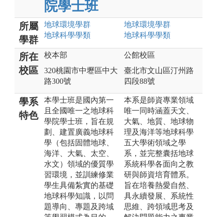
院學士班
地球環境
學群
地球環境
學群
所屬
地球科學
學類
地球科學
學類
學群
校本部
公館校區
所在
校區
320桃園市中壢區中大
臺北市文山區汀州路
路300號
四段88號
本學士班是國內第一
本系是師資專業領域
學系
且全國唯一之地球科
唯一同時涵蓋天文、
特色
學院學士班，旨在規
大氣、地質、地球物
劃、建置廣義地球科
理及海洋等地球科學
學（包括固體地球、
五大學術領域之學
海洋、大氣、太空、
系，並完整囊括地球
水文）領域的優質學
系統科學各面向之教
習環境，並訓練修業
研與師資培育體系。
學生具備紮實的基礎
旨在培養熱愛自然、
地球科學知識，以問
具永續發展、系統性
題導向、專題及跨域
思維、跨領域思考及