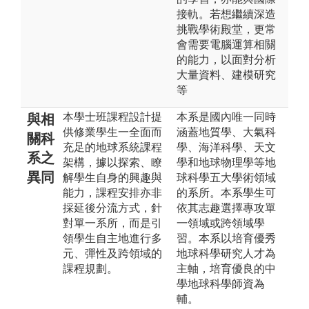
接軌。若想繼續深造
挑戰學術殿堂，更常
會需要電腦運算相關
的能力，以面對分析
大量資料、建模研究
等
本學士班課程設計提
本系是國內唯一同時
與相
供修業學生一全面而
涵蓋地質學、大氣科
關科
充足的地球系統課程
學、海洋科學、天文
系之
架構，據以探索、瞭
學和地球物理學等地
異同
解學生自身的興趣與
球科學五大學術領域
能力，課程安排亦非
的系所。本系學生可
採延後分流方式，針
依其志趣選擇專攻單
對單一系所，而是引
一領域或跨領域學
領學生自主地進行多
習。本系以培育優秀
元、彈性及跨領域的
地球科學研究人才為
課程規劃。
主軸，培育優良的中
學地球科學師資為
輔。