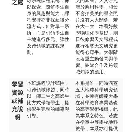
球系統課程架構，據
文的涵養。天文研究
之處
以探索、瞭解學生自
屬於應用科學，和會
身的興趣與能力，課
不會拍美美的星空照
程安排亦非採延後分
片沒有太大關係。若
流方式，針對單一系
在大一大二培養好數
所，而是引領學生自
學物理化學基礎，則
主地進行多元、彈性
日後修習天文課程或
及跨領域的課程規
進行相關天文研究更
劃。
能得心應手。大學階
段著重主動發問與學
習、團隊合作及跨領
域知識的應用。
本班課程設計彈性，
本系是唯一同時涵蓋
學習
可跨領域修習，同時
五大地球科學研究領
資源
以一師二生之高師生
域，並擁有師範大學
或補
比方式帶領學生，提
在科學教育專業基礎
充說
供學生完整的輔導與
的高等學術機構，此
引導。
為本系之特色。若志
明
在從事中等學校地科
教學，本系亦可提供