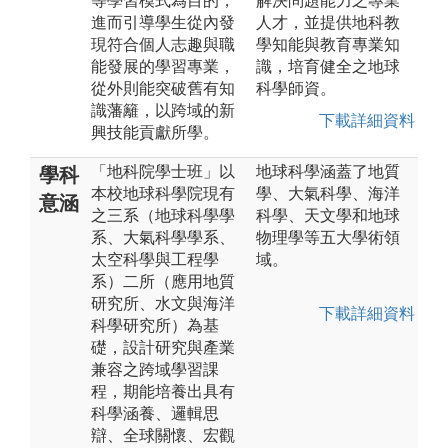
等學習模式為目的，
解決問題能力之專業
進而引導學生從內發
人才，並提供地科教
現符合個人志趣與職
學知能與教育專業知
能發展的學習專業，
識，培育健全之地球
從外則能突破舊有知
科學師資。
識藩籬，以跨域的新
下載詳細資料
興技能貢獻所學。
「地科院學士班」以
地球科學涵蓋了地質
學科
本校地球科學院現有
學、大氣科學、海洋
意涵
之三系（地球科學學
科學、天文學和地球
系、大氣科學學系、
物理學等五大學術領
太空科學與工程學
域。
系）二所（應用地質
研究所、水文與海洋
下載詳細資料
科學研究所）為基
礎，設計研究與產業
兼容之跨域學習課
程，期能培養出具有
科學涵養、邏輯思
辯、全球關懷、宏觀