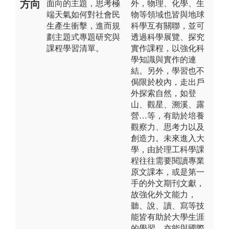
方向
面向的主題，思考極
外，物理、化學、生
端天氣如何對社會民
物等領域也皆與地球
生產生衝擊，進而規
科學互有關聯，並可
劃主題式專題研究與
透過科學展覽、探究
課程學習清單。
實作課程，以強化科
學知識與實作的連
結。另外，學習也不
侷限於校內，走出戶
外探索自然，如登
山、觀星、溯溪、露
營…等，有助於培養
觀察力、思考力以及
創造力。未來進入大
學，由於理工科學課
程往往需要閱讀專業
原文課本，或是第一
手的外文期刊文獻，
故強化外文能力，
聽、說、讀、寫等技
能皆有助於大學生涯
的學習，亦能與國際