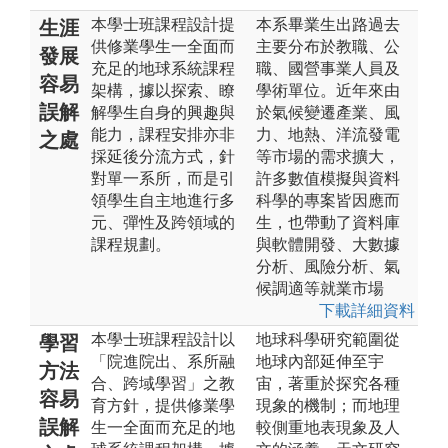
本學士班課程設計提
本系畢業生出路過去
生涯
供修業學生一全面而
主要分布於教職、公
發展
充足的地球系統課程
職、國營事業人員及
容易
架構，據以探索、瞭
學術單位。近年來由
誤解
解學生自身的興趣與
於氣候變遷產業、風
能力，課程安排亦非
力、地熱、洋流發電
之處
採延後分流方式，針
等市場的需求擴大，
對單一系所，而是引
許多數值模擬與資料
領學生自主地進行多
科學的專案皆因應而
元、彈性及跨領域的
生，也帶動了資料庫
課程規劃。
與軟體開發、大數據
分析、風險分析、氣
候調適等就業市場
下載詳細資料
本學士班課程設計以
地球科學研究範圍從
學習
「院進院出、系所融
地球內部延伸至宇
方法
合、跨域學習」之教
宙，著重於探究各種
容易
育方針，提供修業學
現象的機制；而地理
誤解
生一全面而充足的地
較側重地表現象及人