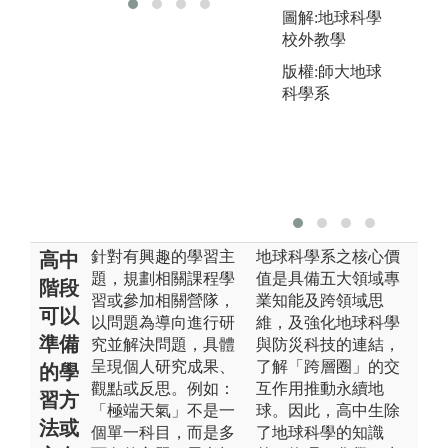
圖解:地球科學
校外教學
版權:師大地球
科學系
針對有興趣的學習主
地球科學系之核心價
高中
題，規劃相關課程學
值是具備五大領域專
階段
習或參加相關營隊，
業知能及跨領域思
可以
以問題為導向進行研
維，及強化地球科學
準備
究並解決問題，具體
與防災科技的連結，
呈現個人研究成果、
了解「跨層圈」的交
的學
觀點或反思。例如：
互作用推動永續地
習方
「極端天氣」不是一
球。因此，高中生除
法或
個單一科目，而是多
了地球科學的知識