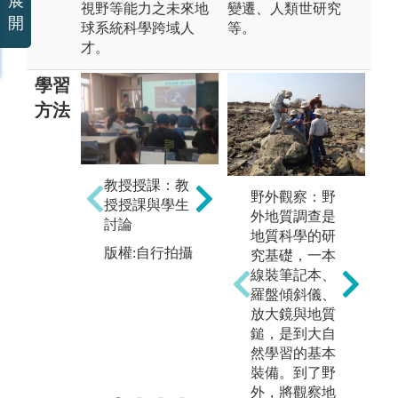
展
視野等能力之未來地
變遷、人類世研究
開
球系統科學跨域人
等。
才。
學習
方法
教授授課：教
實驗實作教
業
野外觀察：野
授授課與學生
學：教授及助
年
外地質調查是
討論
教協助同學透
府
地質科學的研
過實際實驗操
組
版權:自行拍攝
究基礎，一本
作，實驗驗證
習
線裝筆記本、
所學理論
圖
羅盤傾斜儀、
版權:自行拍攝
氣
放大鏡與地質
生
鎚，是到大自
然學習的基本
版
裝備。到了野
外，將觀察地