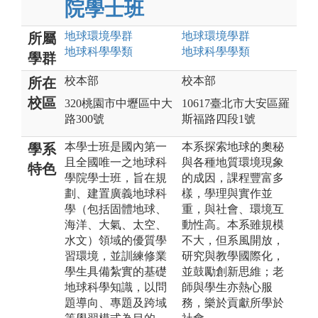
院學士班
地球環境
學群
地球環境
學群
所屬
地球科學
學類
地球科學
學類
學群
校本部
校本部
所在
校區
320桃園市中壢區中大
10617臺北市大安區羅
路300號
斯福路四段1號
本學士班是國內第一
本系探索地球的奧秘
學系
且全國唯一之地球科
與各種地質環境現象
特色
學院學士班，旨在規
的成因，課程豐富多
劃、建置廣義地球科
樣，學理與實作並
學（包括固體地球、
重，與社會、環境互
海洋、大氣、太空、
動性高。本系雖規模
水文）領域的優質學
不大，但系風開放，
習環境，並訓練修業
研究與教學國際化，
學生具備紮實的基礎
並鼓勵創新思維；老
地球科學知識，以問
師與學生亦熱心服
題導向、專題及跨域
務，樂於貢獻所學於