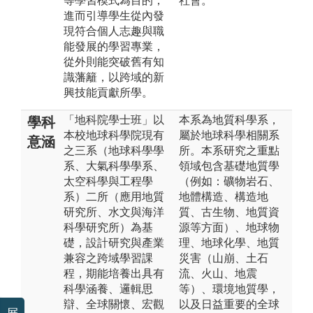
等學習模式為目的，
社會。
進而引導學生從內發
現符合個人志趣與職
能發展的學習專業，
從外則能突破舊有知
識藩籬，以跨域的新
興技能貢獻所學。
「地科院學士班」以
本系為地質科學系，
學科
本校地球科學院現有
屬於地球科學相關系
意涵
之三系（地球科學學
所。本系研究之重點
系、大氣科學學系、
領域包含基礎地質學
太空科學與工程學
（例如：礦物岩石、
系）二所（應用地質
地體構造、構造地
研究所、水文與海洋
質、古生物、地質資
科學研究所）為基
源等方面）、地球物
礎，設計研究與產業
理、地球化學、地質
兼容之跨域學習課
災害（山崩、土石
程，期能培養出具有
流、火山、地震
科學涵養、邏輯思
等）、環境地質學，
辯、全球關懷、宏觀
以及日益重要的全球