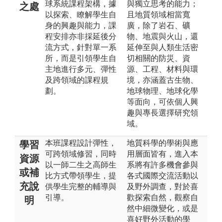
球系統課程架構，據
與獨立思考的能力；
之處
以探索、瞭解學生自
且地質領域相當寬
身的興趣與能力，課
廣，除了岩石、礦
程安排亦非採延後分
物、地震與火山，還
流方式，針對單一系
延伸至與人類生活密
所，而是引領學生自
切相關的防災、資
主地進行多元、彈性
源、工程、材料與環
及跨領域的課程規
境，亦涵蓋古生物、
劃。
地球物理、地球化學
等面向，可依個人興
趣與專長選擇研究領
域。
本班課程設計彈性，
地質科學的學術與應
學習
可跨領域修習，同時
用層面皆有，進入本
資源
以一師二生之高師生
系將有許多機會參與
或補
比方式帶領學生，提
各式國際交流活動以
充說
供學生完整的輔導與
及野外調查，對於喜
引導。
歡探索自然，觀察自
明
然中細微變化，或是
喜好野外活動的學