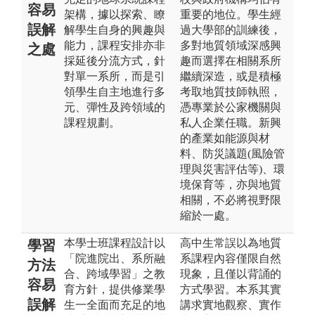
容易
架構，據以探索、瞭
重要的地位。學生經
誤解
解學生自身的興趣與
過大學部的訓練後，
能力，課程安排亦非
多對地質領域深感興
之處
採延後分流方式，針
趣而選擇在相關系所
對單一系所，而是引
繼續深造，或是積極
領學生自主地進行多
考取地質技師執照，
元、彈性及跨領域的
憑專業於公家機關與
課程規劃。
私人企業任職。新興
的產業如能源與材
料、防災議題(風險管
理與災害評估等)、環
境保育等，亦與地質
相關，不必將視野限
縮於一處。
本學士班課程設計以
高中生常誤以為地質
學習
「院進院出、系所融
系課程內容僅限自然
方法
合、跨域學習」之教
現象，且僅以背誦的
容易
育方針，提供修業學
方式學習。本系其實
誤解
生一全面而充足的地
講求實地觀察、實作