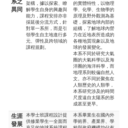
系之
架構，據以探索、瞭
的實體特性，以物理
異同
解學生自身的興趣與
學、化學、生物學的
能力，課程安排亦非
原理及野外觀測為基
採延後分流方式，針
礎，探索地球內部的
對單一系所，而是引
組構，了解地球內營
領學生自主地進行多
力在近地表所造成的
元、彈性及跨領域的
各種地質現象以及地
課程規劃。
球的發展變化。
本系不同於研究大氣
圈的大氣科學以及海
洋圈的海洋科學，而
地理系則較偏自然人
文。亦不同於聚焦在
人類歷史的人類學，
本系研究涉及的時間
尺度遠自太陽系的形
成甚至更早。
本學士班課程設計提
本系畢業生在國內外
生涯
供修業學生一全面而
學術界、產業界、學
發展
充足的地球系統課程
校與政府機構均佔有