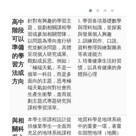
針對有興趣的學習主
1. 學習各項基礎數學
高中
題，規劃相關課程學
與理科知識，並探索
階段
習或參加相關營隊，
與發展個人興趣
可以
以問題為導向進行研
2. 訓練寫作、口說、
準備
究並解決問題，具體
資料整理與繪製圖表
呈現個人研究成果、
等表達能力
的學
觀點或反思。例如：
3. 培養健康生活好習
習方
「極端天氣」不是一
慣，以具有健康的身
法或
個單一科目，而是多
體與心理
方向
面向的主題，思考極
端天氣如何對社會民
生產生衝擊，進而規
劃主題式專題研究與
課程學習清單。
本學士班課程設計提
地質科學是地球系統
與相
供修業學生一全面而
中的重要一環，著重
關科
充足的地球系統課程
在固態地球（地圈）