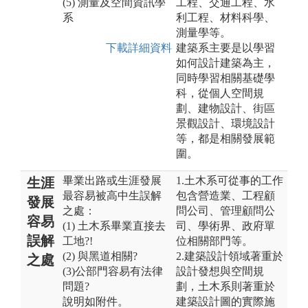
(5) 測量及空間資訊學
工程、交通工程、水
系
利工程、材料科學、
測量學等。
下載詳細資料
建築系主要是以學習
如何設計建築為主，
同時學習相關基礎學
科，從個人空間規
劃、建物設計、街區
景觀設計、環境設計
等，都是相關發展範
圍。
畢業出路或生涯發展
1.土木系可從事的工作
生涯
最容易被高中生誤解
包含營造業、工程顧
發展
之處：
問公司、管理顧問公
容易
(1) 土木系畢業直接去
司、學術界、政府單
誤解
工地?!
位相關部門等。
(2) 與黑道相關?
2.建築設計領域著重於
之處
(3)公部門容易有法律
設計發想與空間規
問題?
劃，土木系則著重於
說明如附件。
建築設計圖的實際施