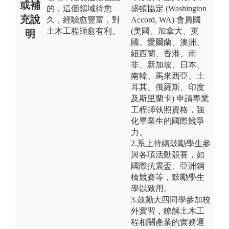
或補
的，這個領域待愈
盛頓協定 (Washington
充說
久，經驗愈豐富，對
Accord, WA) 會員國
土木工程師愈有利。
(美國、加拿大、英
明
國、愛爾蘭、澳洲、
紐西蘭、香港、南
非、新加坡、日本、
南韓、馬來西亞、土
耳其、俄羅斯、印度
及斯里蘭卡) 申請專業
工程師執照資格，強
化畢業生的國際競爭
力。
2.系上持續鼓勵學生參
與各項活動競賽，如
國際抗震盃、亞洲鋼
橋競賽等，鼓勵學生
學以致用。
3.鼓勵大四同學參加校
外實習，瞭解土木工
程相關產業的實務運