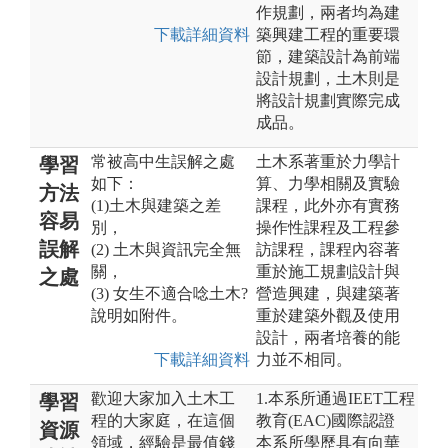
作規劃，兩者均為建
下載詳細資料
築興建工程的重要環
節，建築設計為前端
設計規劃，土木則是
將設計規劃實際完成
成品。
常被高中生誤解之處
土木系著重於力學計
學習
如下：
算、力學相關及實驗
方法
(1)土木與建築之差
課程，此外亦有實務
容易
別，
操作性課程及工程參
誤解
(2) 土木與資訊完全無
訪課程，課程內容著
關，
重於施工規劃設計與
之處
(3) 女生不適合唸土木?
營造興建，與建築著
說明如附件。
重於建築外觀及使用
設計，兩者培養的能
下載詳細資料
力並不相同。
歡迎大家加入土木工
1.本系所通過IEET工程
學習
程的大家庭，在這個
教育(EAC)國際認證
資源
領域，經驗是最值錢
本系所學歷具有向華