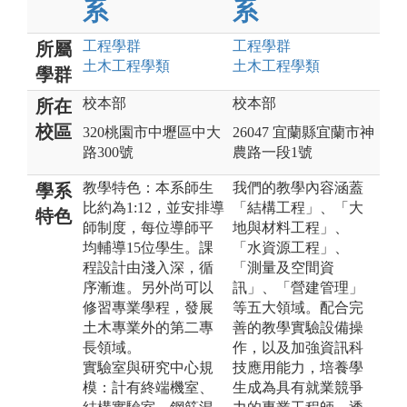
系
系
工程
學群
工程
學群
所屬
土木工程
學類
土木工程
學類
學群
校本部
校本部
所在
校區
320桃園市中壢區中大
26047 宜蘭縣宜蘭市神
路300號
農路一段1號
教學特色：本系師生
我們的教學內容涵蓋
學系
比約為1:12，並安排導
「結構工程」、「大
特色
師制度，每位導師平
地與材料工程」、
均輔導15位學生。課
「水資源工程」、
程設計由淺入深，循
「測量及空間資
序漸進。另外尚可以
訊」、「營建管理」
修習專業學程，發展
等五大領域。配合完
土木專業外的第二專
善的教學實驗設備操
長領域。
作，以及加強資訊科
實驗室與研究中心規
技應用能力，培養學
模：計有終端機室、
生成為具有就業競爭