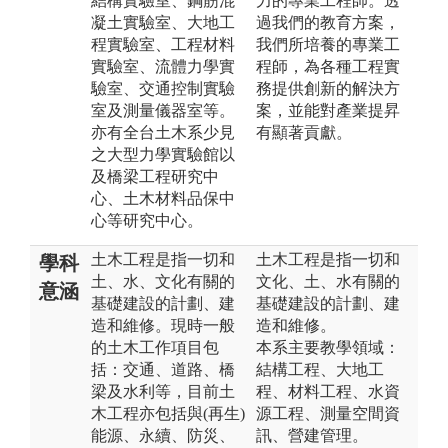
結構實驗室、鋼筋混
力的專業工程師。透
凝土實驗室、大地工
過我們的教育方案，
程實驗室、工程材料
我們所培養的專業工
實驗室、流體力學實
程師，為各種工程實
驗室、交通控制實驗
務提供創新的解決方
室及測量儀器室等。
案，並能對產業提昇
亦有全台土木系少見
有顯著貢獻。
之大型力學實驗館以
及橋梁工程研究中
心、土木材料品保中
心等研究中心。
土木工程是指一切和
土木工程是指一切和
學科
土、水、文化有關的
文化、土、水有關的
意涵
基礎建設的計劃、建
基礎建設的計劃、建
造和維修。現時一般
造和維修。
的土木工作項目包
本系主要教學領域：
括：交通、道路、橋
結構工程、大地工
梁及水利等，目前土
程、材料工程、水資
木工程亦包括與(再生)
源工程、測量空間資
能源、永續、防災、
訊、營建管理。