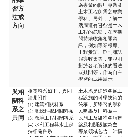
為專業的數理專業及
習方
土木工程所需之專業
法或
學科。另外，了解生
方向
活周遭有哪些是土木
工程的範疇，在學期
間持續收集相關資
訊，例如專業報導、
工程參訪、期刊雜誌
報導收集等，並說明
對於各項資訊的看法
或疑問等，作為自主
學習的成果展示。
相關科系如下，異同
土木系是建造各類工
與相
請見附件。
程設施的科學技術的
關科
(1) 建築相關科系
統稱，所學習的學科
系之
(2) 地球科學相關科系
以數學及理科為主，
異同
(3) 環境工程相關科系
以施工及維護各項建
(4) 水利工程與水土保
築及相關設施為主。
持相關科系
專業領域包含，結構