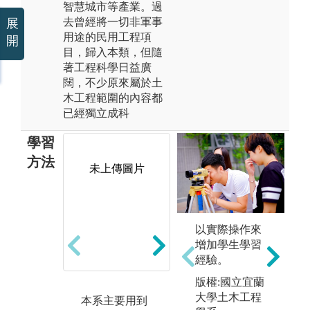
智慧城市等產業。過
去曾經將一切非軍事
展
用途的民用工程項
開
目，歸入本類，但隨
著工程科學日益廣
闊，不少原來屬於土
木工程範圍的內容都
已經獨立成科
學習
方法
未上傳圖片
3
2. 專題實驗與
以實際操作來
至
實作：學生於
增加學生學習
土
實驗室進行相
經驗。
方
關實驗，並在
版權:國立宜蘭
圖解
某些科目中請
大學土木工程
本系主要用到
工
學生自行規畫