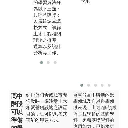
學系
的學習方法分
水
研究課題
為以下三類：
版
圖解:土壤力學
1. 課堂講授：
大
實驗實作
以傳統課堂講
學
授方式，講解
版權:國立中央
土木工程相關
大學土木工程
理論之推導、
學系
運算以及設計
分析等工作。
到戶外踏青或城市間
著重於高中時期的數
高中
活動時，多注意土木
學領域及自然科學領
階段
相關基礎設施之設置
域表現，上述2個領域
可以
目的，也可以思考其
為工程學群的基礎學
準備
可能的興建方式。
科，累積基礎學科的
應用能力，已銜接更
的學