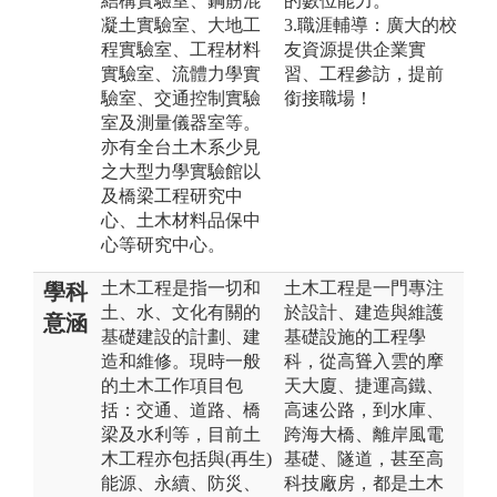
結構實驗室、鋼筋混
的數位能力。
凝土實驗室、大地工
3.職涯輔導：廣大的校
程實驗室、工程材料
友資源提供企業實
實驗室、流體力學實
習、工程參訪，提前
驗室、交通控制實驗
銜接職場！
室及測量儀器室等。
亦有全台土木系少見
之大型力學實驗館以
及橋梁工程研究中
心、土木材料品保中
心等研究中心。
土木工程是指一切和
土木工程是一門專注
學科
土、水、文化有關的
於設計、建造與維護
意涵
基礎建設的計劃、建
基礎設施的工程學
造和維修。現時一般
科，從高聳入雲的摩
的土木工作項目包
天大廈、捷運高鐵、
括：交通、道路、橋
高速公路，到水庫、
梁及水利等，目前土
跨海大橋、離岸風電
木工程亦包括與(再生)
基礎、隧道，甚至高
能源、永續、防災、
科技廠房，都是土木