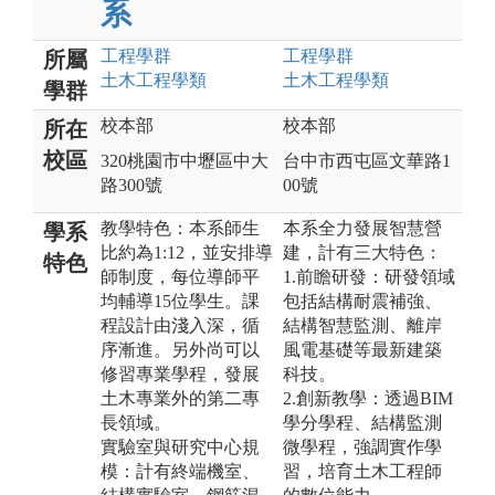
系
工程
學群
工程
學群
所屬
土木工程
學類
土木工程
學類
學群
校本部
校本部
所在
校區
320桃園市中壢區中大
台中市西屯區文華路1
路300號
00號
教學特色：本系師生
本系全力發展智慧營
學系
比約為1:12，並安排導
建，計有三大特色：
特色
師制度，每位導師平
1.前瞻研發：研發領域
均輔導15位學生。課
包括結構耐震補強、
程設計由淺入深，循
結構智慧監測、離岸
序漸進。另外尚可以
風電基礎等最新建築
修習專業學程，發展
科技。
土木專業外的第二專
2.創新教學：透過BIM
長領域。
學分學程、結構監測
實驗室與研究中心規
微學程，強調實作學
模：計有終端機室、
習，培育土木工程師