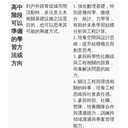
到戶外踏青或城市間
1. 強化數理基礎，特
高中
活動時，多注意土木
別是幾何學、微積
階段
相關基礎設施之設置
分、統計、力學等，
可以
目的，也可以思考其
有助於未來學習結構
準備
可能的興建方式。
分析與工程計算。
2. 培養空間與設計思
的學
維，提升結構概念與
習方
創意思考。
法或
3. 參與科學性社團或
方向
與工程相關的競賽，
培養解決問題的能
力。
4. 關注工程與環境相
關的時事，培養工程
思維與社會責任感。
5. 參與幹部、社團、
營隊，培養團隊合作
與溝通能力，訓練跨
領域溝通與專案管理
能力。