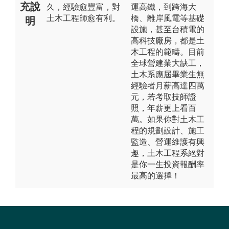
充說
久，經驗愈豐富，對
運高鐵，到跨海大
土木工程師愈有利。
橋、離岸風電等基礎
明
設施，甚至台積電的
高科技廠房，都是土
木工程的範疇。目前
全球營建業大缺工，
土木系應屆畢業生無
經驗者月薪高達四萬
元，若考取技師證
照，年薪更上看百
萬。如果你對土木工
程的規劃設計、施工
監造、營運維護有興
趣，土木工程系絕對
是你一生投資報酬率
最高的選擇！