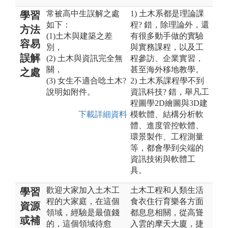
常被高中生誤解之處
1) 土木系都是理論課
學習
如下：
程? 錯，除理論外，還
方法
(1)土木與建築之差
有很多動手做的實驗
容易
別，
與實務課程，以及工
誤解
(2) 土木與資訊完全無
程參訪、企業實習，
關，
甚至海外移地教學。
之處
(3) 女生不適合唸土木?
2) 土木系課程學不到
說明如附件。
資訊科技? 錯，舉凡工
程圖學2D繪圖與3D建
下載詳細資料
模軟體、結構分析軟
體、進度管控軟體、
環景製作、工程測量
等，都會學到尖端的
資訊技術與軟體工
具。
歡迎大家加入土木工
土木工程和人類生活
學習
程的大家庭，在這個
食衣住行育樂各方面
資源
領域，經驗是最值錢
都息息相關，從高聳
或補
的，這個領域待愈
入雲的摩天大廈，捷