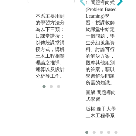
方
1. 問題導向式
關實驗，並在
(Problem-Based
圖解
某些科目中請
Learning)學
本系主要用到
工
學生自行規畫
習：授課教師
的學習方法分
水
研究課題
於課堂中給定
為以下三類：
版
圖解:土壤力學
一個問題，學
1. 課堂講授：
大
實驗實作
生分組蒐集資
以傳統課堂講
學
料、討論可行
授方式，講解
版權:國立中央
的解決方案，
土木工程相關
大學土木工程
觀摩其他組別
理論之推導、
學系
的答案，藉以
運算以及設計
學習解決問題
分析等工作。
所需的知識。
圖解:問題導向
式學習
版權:逢甲大學
土木工程學系