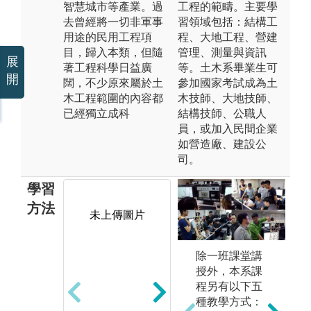
智慧城市等產業。過
工程的範疇。主要學
去曾經將一切非軍事
習領域包括：結構工
用途的民用工程項
程、大地工程、營建
目，歸入本類，但隨
管理、測量與資訊
展
著工程科學日益廣
等。土木系畢業生可
開
闊，不少原來屬於土
參加國家考試成為土
木工程範圍的內容都
木技師、大地技師、
已經獨立成科
結構技師、公職人
員，或加入民間企業
如營造廠、建設公
司。
學習
方法
未上傳圖片
除一班課堂講
3
中
授外，本系課
2. 專題實驗與
至
s
程另有以下五
實作：學生於
土
種教學方式：
實驗室進行相