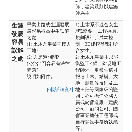
結構、大地等多項技
師，建築系則以建築
師為主。
畢業出路或生涯發展
1) 土木系不適合女生
生涯
最容易被高中生誤解
就讀? 錯，工程採購、
發展
之處：
規劃設計、成本控
容易
(1) 土木系畢業直接去
制、3D建模等都很適
誤解
工地?!
合女生。
(2) 與黑道相關?
2) 土木系畢業生只能
之處
(3)公部門容易有法律
當監工? 錯，除現地工
問題?
程師外，畢業生還可
說明如附件。
報考土木、結構、大
地、測量等技師及工
下載詳細資料
地主任等國家級的證
照，亦可擔任公務人
員或於營造廠、建設
公司、顧問公司、國
營事業擔任工程師或
自行開設事務所執業
等。