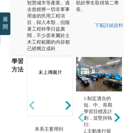
智慧城市等產業。過
助於學生取得第二專
去曾經將一切非軍事
長。
用途的民用工程項
展
目，歸入本類，但隨
下載詳細資料
開
著工程科學日益廣
闊，不少原來屬於土
木工程範圍的內容都
已經獨立成科
學習
方法
未上傳圖片
3
2. 專題實驗與
1.制定適合的
至
實作：學生於
短、中、長期
土
實驗室進行相
學習目標及計
方
關實驗，並在
劃，並堅持執
圖解
某些科目中請
行;
本系主要用到
工
學生自行規畫
2.主動進行探