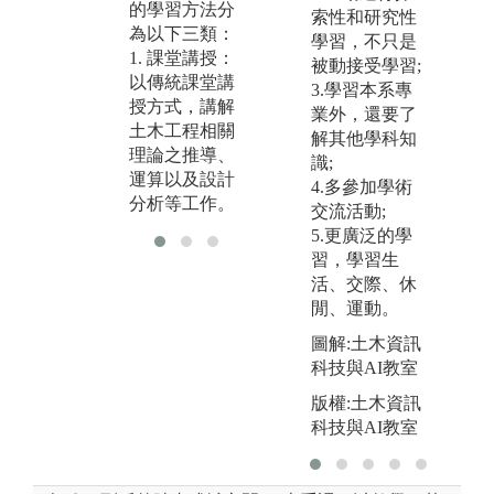
的學習方法分
水
研究課題
索性和研究性
為以下三類：
學習，不只是
版
圖解:土壤力學
1. 課堂講授：
被動接受學習;
大
實驗實作
以傳統課堂講
3.學習本系專
學
授方式，講解
版權:國立中央
業外，還要了
土木工程相關
大學土木工程
解其他學科知
理論之推導、
學系
識;
運算以及設計
4.多參加學術
分析等工作。
交流活動;
5.更廣泛的學
習，學習生
活、交際、休
閒、運動。
圖解:土木資訊
科技與AI教室
版權:土木資訊
科技與AI教室