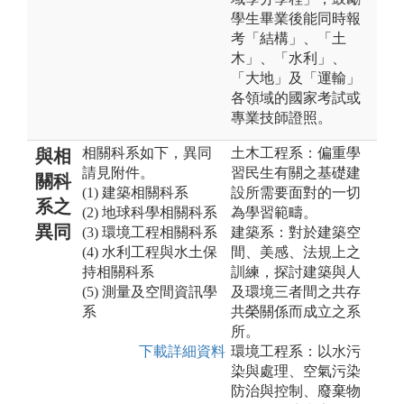
學生畢業後能同時報
考「結構」、「土
木」、「水利」、
「大地」及「運輸」
各領域的國家考試或
專業技師證照。
相關科系如下，異同
土木工程系：偏重學
與相
請見附件。
習民生有關之基礎建
關科
(1) 建築相關科系
設所需要面對的一切
系之
(2) 地球科學相關科系
為學習範疇。
異同
(3) 環境工程相關科系
建築系：對於建築空
(4) 水利工程與水土保
間、美感、法規上之
持相關科系
訓練，探討建築與人
(5) 測量及空間資訊學
及環境三者間之共存
系
共榮關係而成立之系
所。
下載詳細資料
環境工程系：以水污
染與處理、空氣污染
防治與控制、廢棄物