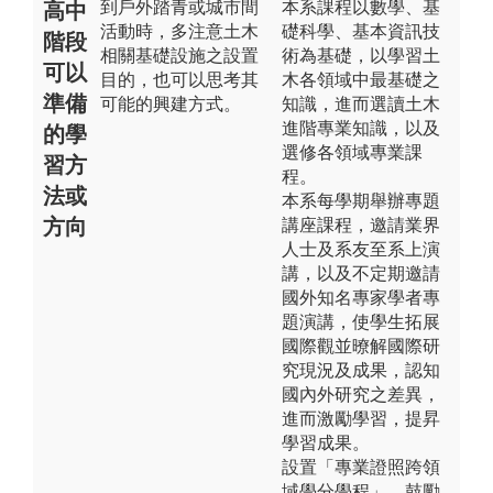
到戶外踏青或城市間
本系課程以數學、基
高中
活動時，多注意土木
礎科學、基本資訊技
階段
相關基礎設施之設置
術為基礎，以學習土
可以
目的，也可以思考其
木各領域中最基礎之
準備
可能的興建方式。
知識，進而選讀土木
進階專業知識，以及
的學
選修各領域專業課
習方
程。
法或
本系每學期舉辦專題
方向
講座課程，邀請業界
人士及系友至系上演
講，以及不定期邀請
國外知名專家學者專
題演講，使學生拓展
國際觀並暸解國際研
究現況及成果，認知
國內外研究之差異，
進而激勵學習，提昇
學習成果。
設置「專業證照跨領
域學分學程」，鼓勵