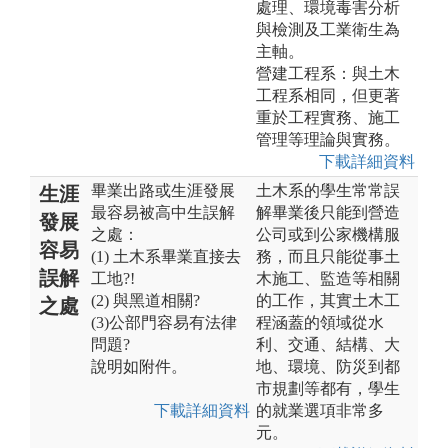
處理、環境毒害分析
與檢測及工業衛生為
主軸。
營建工程系：與土木
工程系相同，但更著
重於工程實務、施工
管理等理論與實務。
下載詳細資料
畢業出路或生涯發展
土木系的學生常常誤
生涯
最容易被高中生誤解
解畢業後只能到營造
發展
之處：
公司或到公家機構服
容易
(1) 土木系畢業直接去
務，而且只能從事土
誤解
工地?!
木施工、監造等相關
(2) 與黑道相關?
的工作，其實土木工
之處
(3)公部門容易有法律
程涵蓋的領域從水
問題?
利、交通、結構、大
說明如附件。
地、環境、防災到都
市規劃等都有，學生
下載詳細資料
的就業選項非常多
元。