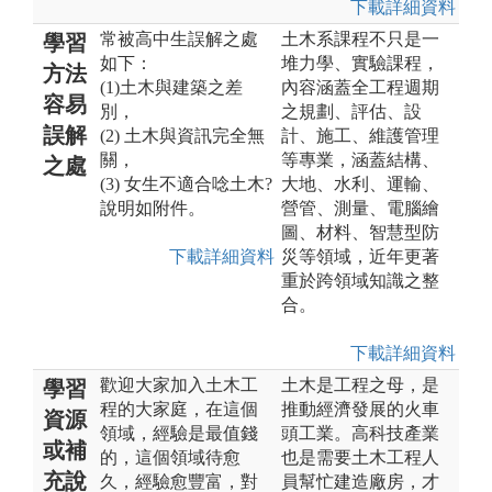
下載詳細資料
常被高中生誤解之處
土木系課程不只是一
學習
如下：
堆力學、實驗課程，
方法
(1)土木與建築之差
內容涵蓋全工程週期
容易
別，
之規劃、評估、設
誤解
(2) 土木與資訊完全無
計、施工、維護管理
關，
等專業，涵蓋結構、
之處
(3) 女生不適合唸土木?
大地、水利、運輸、
說明如附件。
營管、測量、電腦繪
圖、材料、智慧型防
下載詳細資料
災等領域，近年更著
重於跨領域知識之整
合。
下載詳細資料
歡迎大家加入土木工
土木是工程之母，是
學習
程的大家庭，在這個
推動經濟發展的火車
資源
領域，經驗是最值錢
頭工業。高科技產業
或補
的，這個領域待愈
也是需要土木工程人
充說
久，經驗愈豐富，對
員幫忙建造廠房，才