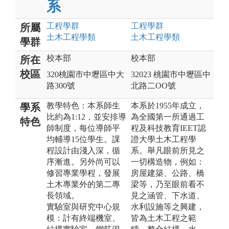
系
工程
學群
工程
學群
所屬
土木工程
學類
土木工程
學類
學群
校本部
校本部
所在
校區
320桃園市中壢區中大
32023 桃園市中壢區中
路300號
北路二OO號
教學特色：本系師生
本系於1955年成立，
學系
比約為1:12，並安排導
為全國第一所通過工
特色
師制度，每位導師平
程及科技教育IEET認
均輔導15位學生。課
證大學土木工程學
程設計由淺入深，循
系。舉凡眼前所見之
序漸進。另外尚可以
一切構造物，例如：
修習專業學程，發展
房屋建築、公路、橋
土木專業外的第二專
梁等，乃至眼前看不
長領域。
見之涵管、下水道、
實驗室與研究中心規
水利設施等之興建，
模：計有終端機室、
皆為土木工程之範