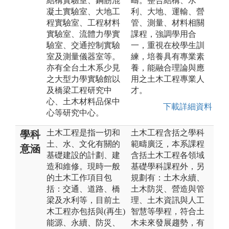
結構實驗室、鋼筋混
疇。整合結構、水
凝土實驗室、大地工
利、大地、運輸、營
程實驗室、工程材料
管、測量、材料相關
實驗室、流體力學實
課程，強調學用合
驗室、交通控制實驗
一，重視在校學生訓
室及測量儀器室等。
練，培養具有專業素
亦有全台土木系少見
養，能融合理論與應
之大型力學實驗館以
用之土木工程專業人
及橋梁工程研究中
才。
心、土木材料品保中
下載詳細資料
心等研究中心。
土木工程是指一切和
土木工程含括之學科
學科
土、水、文化有關的
範疇廣泛，本系課程
意涵
基礎建設的計劃、建
含括土木工程各領域
造和維修。現時一般
基礎學科課程外，另
的土木工作項目包
規劃有：土木永續、
括：交通、道路、橋
土木防災、營造與管
梁及水利等，目前土
理、土木資訊與人工
木工程亦包括與(再生)
智慧等學程，符合土
能源、永續、防災、
木未來發展趨勢，有