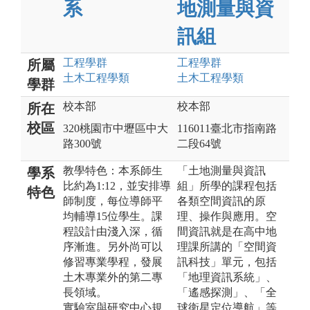
系
地測量與資
訊組
工程
學群
工程
學群
所屬
土木工程
學類
土木工程
學類
學群
校本部
校本部
所在
校區
320桃園市中壢區中大
116011臺北市指南路
路300號
二段64號
教學特色：本系師生
「土地測量與資訊
學系
比約為1:12，並安排導
組」所學的課程包括
特色
師制度，每位導師平
各類空間資訊的原
均輔導15位學生。課
理、操作與應用。空
程設計由淺入深，循
間資訊就是在高中地
序漸進。另外尚可以
理課所講的「空間資
修習專業學程，發展
訊科技」單元，包括
土木專業外的第二專
「地理資訊系統」、
長領域。
「遙感探測」、「全
實驗室與研究中心規
球衛星定位導航」等