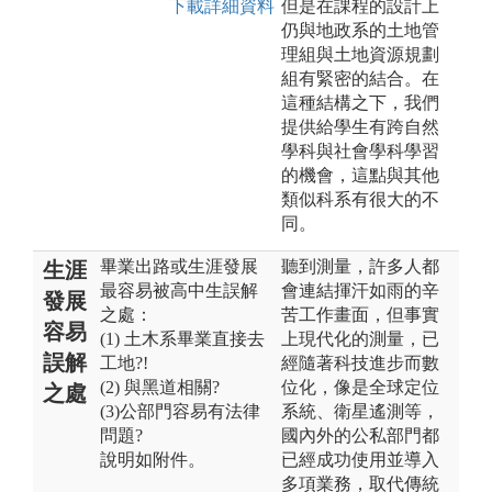
下載詳細資料
但是在課程的設計上
仍與地政系的土地管
理組與土地資源規劃
組有緊密的結合。在
這種結構之下，我們
提供給學生有跨自然
學科與社會學科學習
的機會，這點與其他
類似科系有很大的不
同。
畢業出路或生涯發展
聽到測量，許多人都
生涯
最容易被高中生誤解
會連結揮汗如雨的辛
發展
之處：
苦工作畫面，但事實
容易
(1) 土木系畢業直接去
上現代化的測量，已
誤解
工地?!
經隨著科技進步而數
(2) 與黑道相關?
位化，像是全球定位
之處
(3)公部門容易有法律
系統、衛星遙測等，
問題?
國內外的公私部門都
說明如附件。
已經成功使用並導入
多項業務，取代傳統