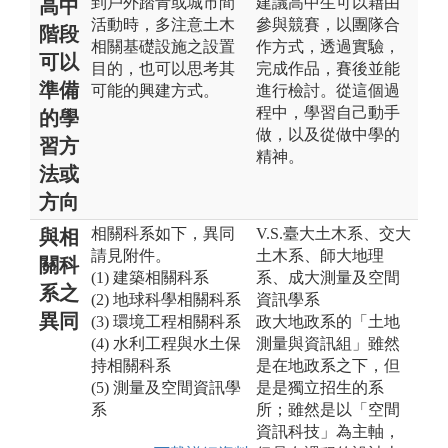
到戶外踏青或城市間
建議高中生可以藉由
高中
活動時，多注意土木
參與競賽，以團隊合
階段
相關基礎設施之設置
作方式，透過實驗，
可以
目的，也可以思考其
完成作品，賽後並能
準備
可能的興建方式。
進行檢討。從這個過
程中，學習自己動手
的學
做，以及從做中學的
習方
精神。
法或
方向
相關科系如下，異同
V.S.臺大土木系、交大
與相
請見附件。
土木系、師大地理
關科
(1) 建築相關科系
系、成大測量及空間
系之
(2) 地球科學相關科系
資訊學系
異同
(3) 環境工程相關科系
政大地政系的「土地
(4) 水利工程與水土保
測量與資訊組」雖然
持相關科系
是在地政系之下，但
(5) 測量及空間資訊學
是是獨立招生的系
系
所；雖然是以「空間
資訊科技」為主軸，