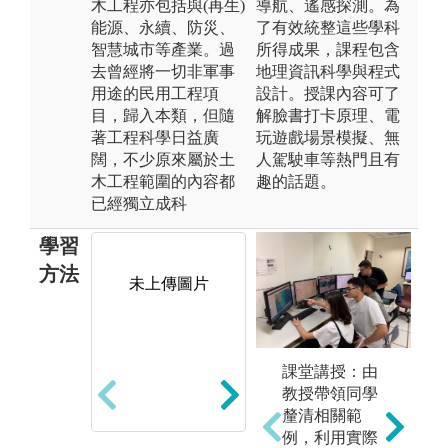
木工程亦包括與(再生)
導航、遙感探測。為
能源、永續、防災、
了有效統整這些學科
智慧城市等產業。過
所得成果，課程包含
去曾經將一切非軍事
地理資訊科學與程式
用途的民用工程項
設計。授課內容可了
目，歸入本類，但隨
解臉書打卡原理、電
著工程科學日益廣
玩遊戲場景模擬、無
闊，不少原來屬於土
人駕駛車等熱門且有
木工程範圍的內容都
趣的話題。
已經獨立成科
學習
方法
未上傳圖片
3
課堂講授：由
2. 專題實驗與
至
教授帶領同學
實作：學生於
土
釐清相關範
實驗室進行相
方
例，利用實際
關實驗，並在