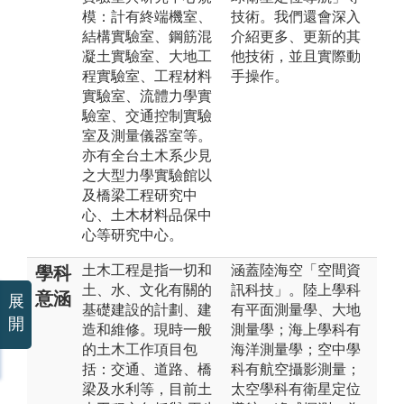
模：計有終端機室、
技術。我們還會深入
結構實驗室、鋼筋混
介紹更多、更新的其
凝土實驗室、大地工
他技術，並且實際動
程實驗室、工程材料
手操作。
實驗室、流體力學實
驗室、交通控制實驗
室及測量儀器室等。
亦有全台土木系少見
之大型力學實驗館以
及橋梁工程研究中
心、土木材料品保中
心等研究中心。
土木工程是指一切和
涵蓋陸海空「空間資
學科
土、水、文化有關的
訊科技」。陸上學科
意涵
展
基礎建設的計劃、建
有平面測量學、大地
開
造和維修。現時一般
測量學；海上學科有
的土木工作項目包
海洋測量學；空中學
括：交通、道路、橋
科有航空攝影測量；
梁及水利等，目前土
太空學科有衛星定位