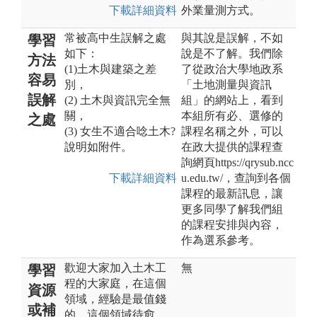
下載詳細資料
外業量測方式。
常被高中生誤解之處
與其說是誤解，不如
學習
如下：
說是不了解。我們除
方法
(1)土木與建築之差
了從政治大學地政系
容易
別，
「土地測量與資訊
誤解
(2) 土木與資訊完全無
組」的網站上，看到
關，
本組所有必、選修的
之處
(3) 女生不適合唸土木?
課程名稱之外，可以
說明如附件。
在政大提供的課程查
詢網頁https://qrysub.ncc
下載詳細資料
u.edu.tw/，查詢到各個
課程的最新訊息，讓
更多同學了解我們組
的課程安排與內容，
作為選系參考。
歡迎大家加入土木工
無
學習
程的大家庭，在這個
資源
領域，經驗是最值錢
或補
的，這個領域待愈