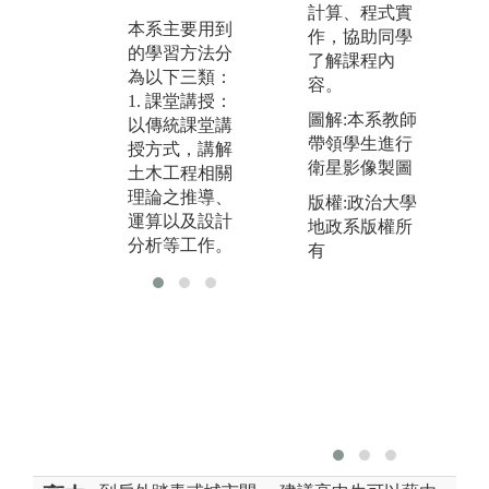
圖解
計算、程式實
某些科目中請
本系主要用到
工
作，協助同學
學生自行規畫
的學習方法分
水
了解課程內
研究課題
為以下三類：
容。
版
圖解:土壤力學
1. 課堂講授：
大
圖解:本系教師
實驗實作
以傳統課堂講
學
帶領學生進行
授方式，講解
版權:國立中央
衛星影像製圖
土木工程相關
大學土木工程
理論之推導、
版權:政治大學
學系
運算以及設計
地政系版權所
分析等工作。
有