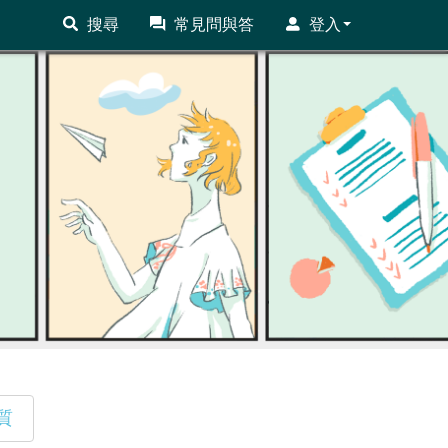
搜尋
常見問與答
登入
質