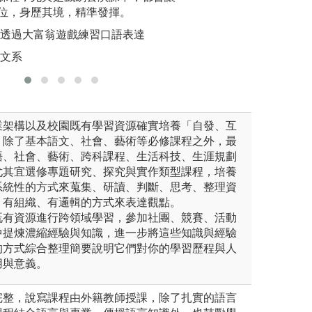
位，身歷其境，精準發揮。
習，運用圖書館或
圖解:口說
課透過大富翁遊戲練習口語表達
圖解:自主學習法
法文系
版權:輔大
法文系
版權:國立中央大
業架構以及校園既有學習資源確實培養「自發、互
，除了基本語文、社會、藝術等必修課程之外，最
語、社會、藝術、跨科課程、生活科技、生涯規劃
尤其宜選修專題研究、探究與實作類型課程，培養
系統性的方式來蒐集、研讀、判斷、思考、整理資
、有組織、有邏輯的方式來表達觀點。
既有資源進行跨領域學習，參加社團、競賽、活動
中提煉濃縮經驗與知識，進一步將這些知識與經驗
的方式綜合整理簡要說明它們對你的學習歷程與人
用與意義。
完整，說寫課程由外籍教師授課，除了扎實的語言