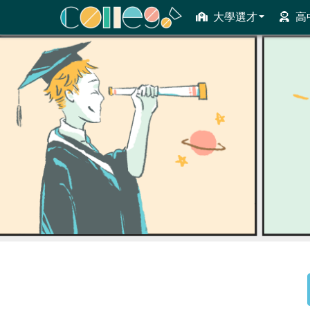
大學選才
高
ColleGo! 大學選才與高中育才輔助系統