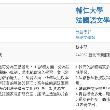
輔仁大學
法國語文學
外語
學群
歐語文
學類
校本部
號
242062 新北市新
可分為三點說明： 1. 課程方面，分為語
1.我們的課程精實
課採小班制，講求精緻深入學習；文化類
域學習。
辯的能力。2. 師資方面，低年級組以本
2.法籍教師教授說
解語言的脈絡與原理；高年級組廣泛運用
用。
認識法語國家文化與社會。3. 資源方
3.姊妹校交換機會
法語國家電影研究室，讓學生透過影片自
4.實習機會多元，
5.系友在外交、商
域表現傑出。