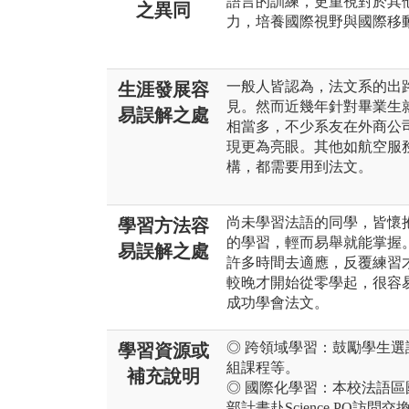
語言的訓練，更重視對於其
之異同
力，培養國際視野與國際移
一般人皆認為，法文系的出
生涯發展容
見。然而近幾年針對畢業生
易誤解之處
相當多，不少系友在外商公
現更為亮眼。其他如航空服
構，都需要用到法文。
尚未學習法語的同學，皆懷
學習方法容
的學習，輕而易舉就能掌握
易誤解之處
許多時間去適應，反覆練習
較晚才開始從零學起，很容
成功學會法文。
◎ 跨領域學習：鼓勵學生
學習資源或
組課程等。
補充說明
◎ 國際化學習：本校法語
部計畫赴Science PO