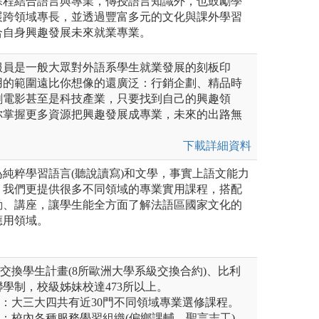
課程結合語言與專業，傳授語言知識外，也鼓勵學
展跨領域專長，並透過豐富多元的文化與課外學習
合自身興趣發展未來就業專業。
服員是一般大眾對外語系學生就業發展的刻板印
用的範圍遠比你想像的還廣泛：行銷企劃、精品時
劇電影甚至是科技產業，只要找到自己的興趣領
你掌握更多資源把興趣發展成專業，未來的出路無
下載詳細資料
純粹學習語言(聽說讀寫)和文學，事實上語文能力
，我們更提供很多不同領域的專業實用課程，搭配
動、講座，讓學生能全方面了解法語區國家文化的
應用領域。
、交換學生計畫(8所歐洲大學系級交換合約)、比利
學制，校級姊妹校達473所以上。
元：大三大四共有近30門不同領域專業選修課程。
富：校內各種服務學習組織(偏鄉課輔、聖言志工)、