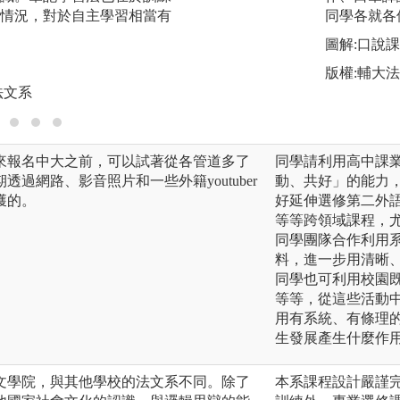
情況，對於自主學習相當有
同學各就各
圖解:影音學習法
圖解:口說
版權:國立中央大學
版權:輔大
法文系
來報名中大之前，可以試著從各管道多了
同學請利用高中課
過網路、影音照片和一些外籍youtuber
動、共好」的能力
獲的。
好延伸選修第二外
等等跨領域課程，
同學團隊合作利用
料，進一步用清晰
同學也可利用校園
等等，從這些活動
用有系統、有條理
生發展產生什麼作
文學院，與其他學校的法文系不同。除了
本系課程設計嚴謹