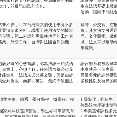
他國家社會文化的認識，與邏輯思辯的能
訓練外，專業選修
動力，並反思自己的文化。
生在法語基礎上發
活動，讓同學能結
路並不廣，且在台灣法文的使用畢竟不多
翻譯、外交官、空
就業情況來分析，職場上使用法文的情況
象，其實法文可運
司任職，第二外語的專長使他們的工作表
尚、文化藝術、戲
務業、外交工作、台灣與法國合作的機
域，法文可以幫助
限寬廣。
抱著好奇的心態嘗試，認為法語一如英語
語言學系易被誤解為
。事實上，必須了解，任何語言都必須花
本身就是一個專長
才能進步。法語未必比英文難，但是由於
豐富多元的課外活
易受到挫敗，而躲回英語，最終導致無法
多樣性以及寬廣的
選讀雙主修、輔系、學分學程、微學程、模
1.國際化：外籍生
時魯汶大學碩士雙聯
區國家姊妹校選擇豐富，學生亦可申請教育
2.專業選修課程多
訪問交換，或參加教育部計畫，至法語區國家擔任
3.課外學習活動豐