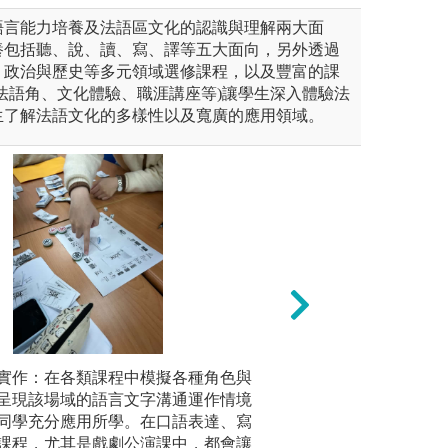
語言能力培養及法語區文化的認識與理解兩大面
養包括聽、說、讀、寫、譯等五大面向，另外透過
、政治與歷史等多元領域選修課程，以及豐富的課
法語角、文化體驗、職涯講座等)讓學生深入體驗法
生了解法語文化的多樣性以及寬廣的應用領域。
實作：在各類課程中模擬各種角色與
自主學習法
多媒體教學
是紙上作業，必須要能夠透過
呈現該場域的語言文字溝通運作情境
在大學學習的過程
outube)
訓練自我的聽力與反應力。影
同學充分應用所學。在口語表達、寫
對於大學有許多非
5, RF
定也有助於記憶與理解。
課程，尤其是戲劇公演課中，都會讓
動自發，對於自己
學習資源