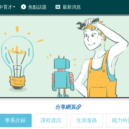
中育才
焦點話題
最新消息
分享網頁
學系介紹
課程資訊
生涯進路
能力特