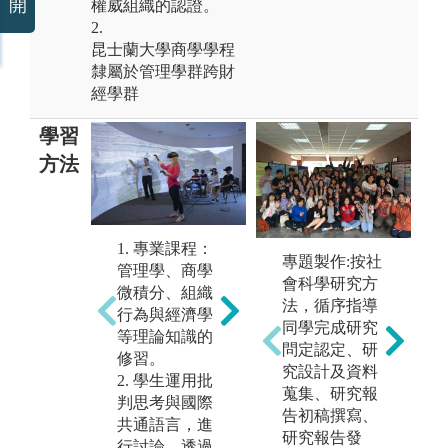
開
權威組織的認證。
2.
昆士蘭大學商學學程
隸屬於管理學群跨財
經學群
學習
方法
創新專題實
1. 專業課程：
自
作：透過四學
專題製作:按社
管理學、商學
期
單
期修課的創新
會科學研究方
微積分、組織
專
n
發想與討論合
法，循序指導
行為與經濟學
外
作，學生以團
同學完成研究
等理論知識的
同
隊進行問題溝
問定認定、研
修習。
環
通、協調、解
究設計及資料
2. 學生運用批
業
決與創新發
蒐集、研究報
判思考與國際
學
務
想，最後以發
告初稿撰寫、
共通語言，進
知
表形式介紹團
研究報告發
行討論，透過
也