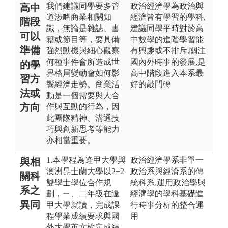
我們建議同學要多管
政治經濟學為政治與
高中
道涉略商業相關知
經濟皆有學習的學科,
階段
識，無論是雜誌、書
建議同學平時對於高
可以
籍或節目等，要具備
中數學的進階學習能
準備
強烈動機與細心觀察
有興趣或不排斥,關注
何種事件會所造成世
國內外時事的發展,是
的學
界格局變動會如何影
高中階段進入本系最
習方
響經濟走勢。商業活
好的敲門磚
法或
動是一個需要與人合
方向
作與互動的行為，因
此團隊精神、溝通技
巧與創新思考等能力
亦相當重要。
1.本學程為逢甲大學與
政治經濟學系非單一
與相
澳洲昆士蘭大學以2+2
政治系與經濟系的傳
關科
雙學士學位合作規
統科系,運用政治學與
系之
劃，ㄧ、二年級在逢
經濟學的學科基礎進
異同
甲大學就讀，完成課
行時事分析的整合運
程學業成績要求與國
用
外大學英文檢定成績