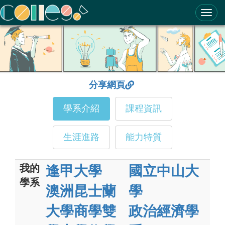
ColleGo! 大學選才與高中育才輔助系統
分享網頁
學系介紹
課程資訊
生涯進路
能力特質
我的
逢甲大學
國立中山大
學系
澳洲昆士蘭
學
大學商學雙
政治經濟學