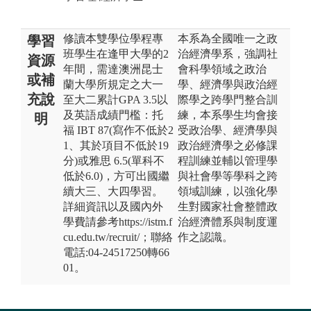
修讀本雙學位學程專
本系為全國唯一之政
學習
班學生在逢甲大學的2
治經濟學系，強調社
資源
年間，需達澳洲昆士
會科學領域之政治
或補
蘭大學所規定之大一
學、經濟學與政治經
充說
至大二累計GPA 3.5以
際學之跨學門整合訓
及英語成績門檻：托
練，本系學生均會接
明
福 IBT 87(寫作不低於2
受政治學、經濟學與
1、其於項目不低於19
政治經濟學之必修課
分)或雅思 6.5(單科不
程訓練並輔以管理學
低於6.0)，方可出國繼
與社會學等學科之跨
續大三、大四學習。
領域訓練，以強化學
詳細資訊以及國內外
生對國家社會整體政
學費請參考https://istm.f
治經濟體系與制度運
cu.edu.tw/recruit/；聯絡
作之認識。
電話:04-24517250轉66
01。