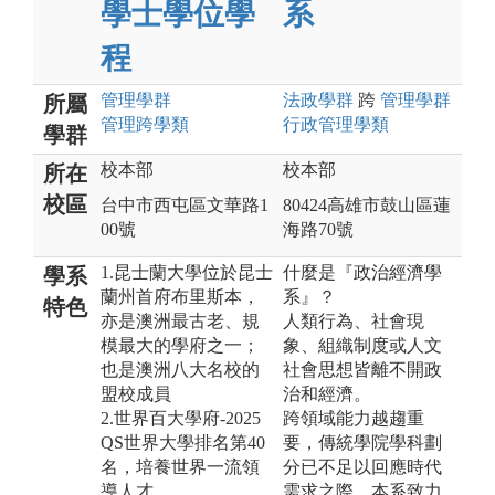
學士學位學
系
程
管理
學群
法政
學群
跨
管理
學群
所屬
管理跨學類
行政管理
學類
學群
校本部
校本部
所在
校區
台中市西屯區文華路1
80424高雄市鼓山區蓮
00號
海路70號
1.昆士蘭大學位於昆士
什麼是『政治經濟學
學系
蘭州首府布里斯本，
系』？
特色
亦是澳洲最古老、規
人類行為、社會現
模最大的學府之一；
象、組織制度或人文
也是澳洲八大名校的
社會思想皆離不開政
盟校成員
治和經濟。
2.世界百大學府-2025
跨領域能力越趨重
QS世界大學排名第40
要，傳統學院學科劃
名，培養世界一流領
分已不足以回應時代
導人才
需求之際，本系致力