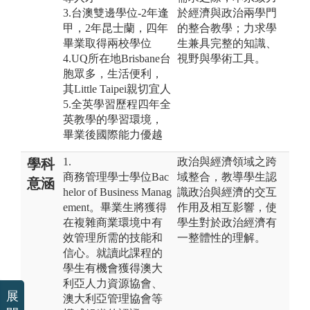
3.台澳雙邊學位-2年逢
於經濟與政治兩學門
甲，2年昆士蘭，四年
的整合教學；力求學
畢業取得兩校學位
生兼具完整的知識、
4.UQ所在地Brisbane台
視野與學術工具。
胞眾多，生活便利，
其Little Taipei親切宜人
5.全英學習歷程四年全
英教學的學習環境，
畢業後國際能力優越
1.
政治與經濟領域之跨
學科
商務管理學士學位Bac
域整合，教導學生認
意涵
helor of Business Manag
識政治與經濟的交互
ement。畢業生將獲得
作用及相互影響，使
在複雜商業環境中有
學生對於政治經濟有
效管理所需的技能和
一整體性的理解。
信心。就讀此課程的
學生有機會獲得澳大
利亞人力資源協會、
展
澳大利亞管理協會等