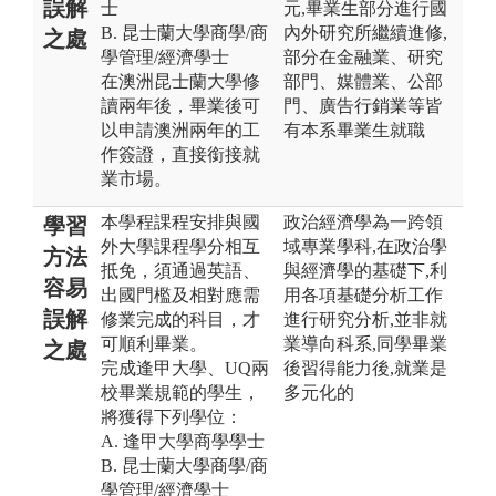
誤解
士
元,畢業生部分進行國
B. 昆士蘭大學商學/商
內外研究所繼續進修,
之處
學管理/經濟學士
部分在金融業、研究
在澳洲昆士蘭大學修
部門、媒體業、公部
讀兩年後，畢業後可
門、廣告行銷業等皆
以申請澳洲兩年的工
有本系畢業生就職
作簽證，直接銜接就
業市場。
本學程課程安排與國
政治經濟學為一跨領
學習
外大學課程學分相互
域專業學科,在政治學
方法
抵免，須通過英語、
與經濟學的基礎下,利
容易
出國門檻及相對應需
用各項基礎分析工作
誤解
修業完成的科目，才
進行研究分析,並非就
可順利畢業。
業導向科系,同學畢業
之處
完成逢甲大學、UQ兩
後習得能力後,就業是
校畢業規範的學生，
多元化的
將獲得下列學位：
A. 逢甲大學商學學士
B. 昆士蘭大學商學/商
學管理/經濟學士