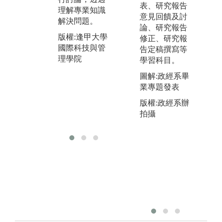
隊成果。
表、研究報告
理解專業知識
探
課程應用企業
意見回饋及討
解決問題。
更
場域：作為探
論、研究報告
究、企劃、協
版權:逢甲大學
圖
修正、研究報
作等進入企業
國際科技與管
課
告定稿撰寫等
之導向。
理學院
習
學習科目。
圖解:2020創新
版
圖解:政經系畢
專題成果展
國
業專題發表
理
版權:逢甲大學
版權:政經系辦
國際科技與管
拍攝
理學院