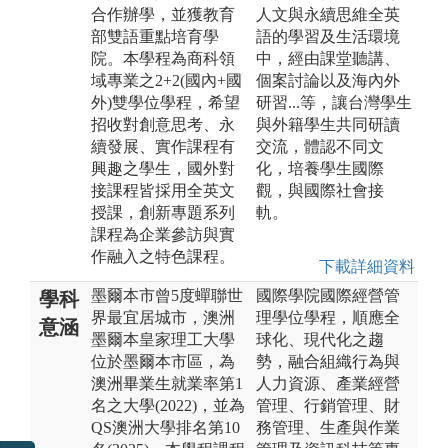
合作辦學，並獲教育
人文與永續思維全英
部雙語重點培育學
語的學習及生活環境
院。本學程為商科領
中，經由課堂聽講、
域專業之2+2(國內+國
個案討論以及海內外
外)雙學位學程，希望
研習...等，讓台灣學生
招收對創意思考、永
與外籍學生共同研讀
續發展、實作課程有
交流，體認不同文
興趣之學生，國外對
化，培養學生國際
接課程皆採用全英文
觀，與國際社會接
授課，創新專題系列
軌。
課程為企業參訪與實
作融入之特色課程。
下載詳細資料
墨爾本市曾5度蟬聯世
國際學院國際經營管
學科
界最宜居城市，澳洲
理學位學程，順應全
意涵
墨爾本皇家理工大學
球化、現代化之趨
位於墨爾本市區，為
勢，融合組織行為與
澳洲畢業生就業率第1
人力資源、產業經營
名之大學(2022)，並為
管理、行銷管理、財
QS澳洲大學排名第10
務管理、生產與作業