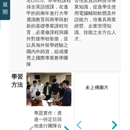
名(2025)。本學程課程
管理及資訊科技等專
展
採全英語授課，在逢
業知識，促進學生使
開
甲的前兩年進行大學
用電腦輔助軟體及外
通識教育與商學與創
語能力，培養具商業
新的基礎專業課程培
經營、企業管理知
育，必選修課程與國
識、技能之全方位人
外對接學校銜接，並
才。
以具海外留學經驗之
國內外師資，組成優
秀之國際專業教學團
隊
學習
方法
未上傳圖片
理論課程：會
專題實作：透
自
計學、總體個
過一特定目與
業
經濟學、商業
他進行團隊合
數