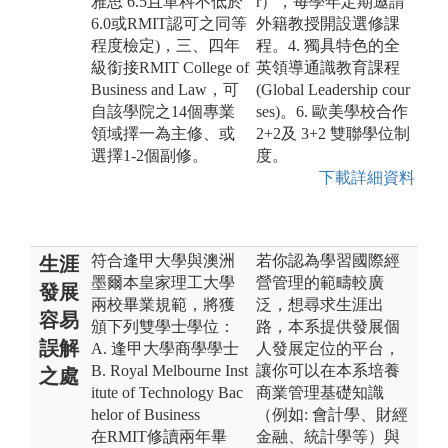
雅思 6.5且單科不低於
r），每學年定期邀請
6.0或RMIT認可之同等
外籍教授開設選修課
程度檢定)，三、四年
程。4. 獨具特色的全
級銜接RMIT College of
英領導通識教育課程
Business and Law，可
(Global Leadership cour
自該學院之14個專業
ses)。6. 歐美學校合作
領域擇一為主修、或
2+2及 3+2 雙聯學位制
選擇1-2個副修。
度。
下載詳細資料
符合逢甲大學與澳洲
若你認為學習國際經
生涯
墨爾本皇家理工大學
營管理的範疇較廣
發展
兩校畢業規範，將獲
泛，想尋求生涯出
容易
頒下列雙學士學位：
路，本系提供發展個
誤解
A. 逢甲大學商學學士
人發展定位的平台，
B. Royal Melbourne Inst
讓你可以在本系培養
之處
itute of Technology Bac
商業管理基礎知識
helor of Business
（例如: 會計學、財經
在RMIT修讀兩年畢
金融、統計學等）與