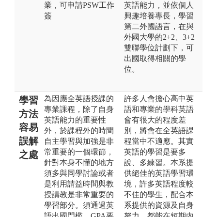
業，可申請PSW工作
英語能力，並依個人
簽
興趣培養專長，學習
第二外國語言，在與
外國大學的2+2、3+2
雙聯學位計劃下，可
出國取得相關的學
位。
為因應全英語授課的
許多人會擔心高中英
學習
專業課程，除了自身
語和專業的學科英語
方法
英語能力的重要性
會有很大的程度差
容易
外，於課程外的時間
別，將會在全英語課
誤解
自主學習與加強是非
程當中不適應。其實
常重要的一個環節，
英語的學習是要多
之處
針對本身不懂的地方
說、多練習。本系提
須多與同學討論或者
供絕佳的英語學習環
是利用請益時間與教
境，許多英語程度較
授請教是非常重要的
不佳的學生，配合本
學習部分。須通過英
系提供的資源及自身
語出國門檻、GPA要
努力，都能在短期內