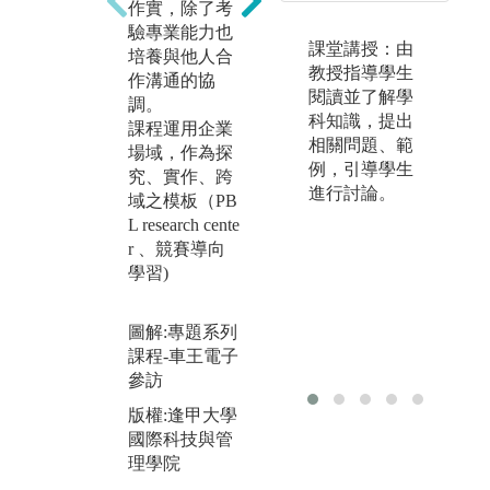
應用統計等理
作實，除了考
了
論知識。
驗專業能力也
導
課堂講授：由
學生運用創意
培養與他人合
自
教授指導學生
思考與SDGs國
作溝通的協
源
閱讀並了解學
際共通語言，
調。
的
科知識，提出
解決社會問題
課程運用企業
力
相關問題、範
場域，作為探
成
圖解:RMIT 教
例，引導學生
究、實作、跨
商
授Michael經濟
進行討論。
域之模板（PB
報
學講座
L research cente
管
版權:逢甲大學
r 、競賽導向
圖
國際科技與管
學習)
互
理學院
自
圖解:專題系列
版
課程-車王電子
國
參訪
理
版權:逢甲大學
國際科技與管
理學院