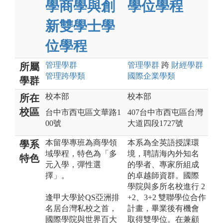
學商學與創
學位學程
新雙學士學
位學程
管理
學群
管理
學群
跨
財經
學群
所屬
管理跨學類
國際企業
學類
學群
校本部
校本部
所在
校區
台中市西屯區文華路1
407台中市西屯區台灣
00號
大道四段1727號
本留學專班為商學領
本系為全英語授課環
學系
域學程，特色為「多
境，聘請海內外知名
特色
元入學，彈性選
的學者、專家所組成
擇」。
的卓越師資群。國際
學院與多所名校進行 2
逢甲大學於QS亞洲排
+2、3+2 雙聯學位合作
名居台灣私校之首，
計畫，畢業後有機會
國際學院與世界百大
取得雙學位。在兼顧