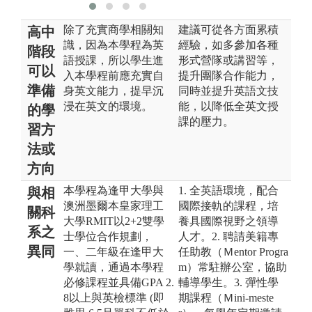
除了充實商學相關知
建議可從各方面累積
高中
識，因為本學程為英
經驗，如多參加各種
階段
語授課，所以學生進
形式營隊或講習等，
可以
入本學程前應充實自
提升團隊合作能力，
準備
身英文能力，提早沉
同時並提升英語文技
浸在英文的環境。
能，以降低全英文授
的學
課的壓力。
習方
法或
方向
本學程為逢甲大學與
1. 全英語環境，配合
與相
澳洲墨爾本皇家理工
國際接軌的課程，培
關科
大學RMIT以2+2雙學
養具國際視野之領導
系之
士學位合作規劃，
人才。2. 聘請美籍專
異同
一、二年級在逢甲大
任助教（Ｍentor Progra
學就讀，通過本學程
m）常駐辦公室，協助
必修課程並具備GPA 2.
輔導學生。3. 彈性學
8以上與英檢標準 (即
期課程（Ｍini-meste