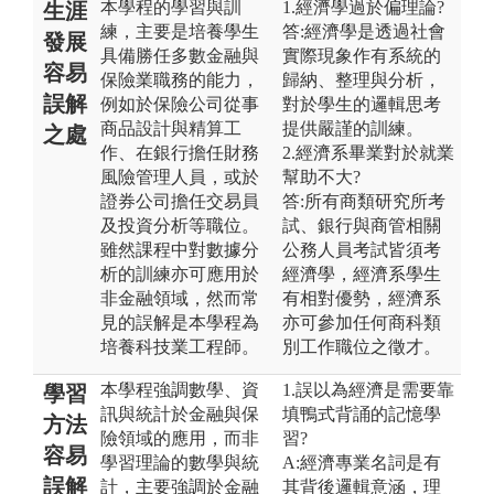
本學程的學習與訓
1.經濟學過於偏理論?
生涯
練，主要是培養學生
答:經濟學是透過社會
發展
具備勝任多數金融與
實際現象作有系統的
容易
保險業職務的能力，
歸納、整理與分析，
誤解
例如於保險公司從事
對於學生的邏輯思考
商品設計與精算工
提供嚴謹的訓練。
之處
作、在銀行擔任財務
2.經濟系畢業對於就業
風險管理人員，或於
幫助不大?
證券公司擔任交易員
答:所有商類研究所考
及投資分析等職位。
試、銀行與商管相關
雖然課程中對數據分
公務人員考試皆須考
析的訓練亦可應用於
經濟學，經濟系學生
非金融領域，然而常
有相對優勢，經濟系
見的誤解是本學程為
亦可參加任何商科類
培養科技業工程師。
別工作職位之徵才。
本學程強調數學、資
1.誤以為經濟是需要靠
學習
訊與統計於金融與保
填鴨式背誦的記憶學
方法
險領域的應用，而非
習?
容易
學習理論的數學與統
A:經濟專業名詞是有
誤解
計，主要強調於金融
其背後邏輯意涵，理