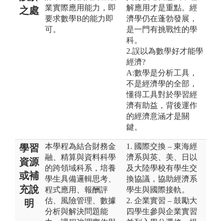
業實際應用能力，即
解應用才是重點。經
之處
要求數學B的能力即
濟學仍在蓬勃發展，
可。
是一門有挑戰性的學
科。
2.誤以為數學好才能學
經濟?
A:數學是分析工具，
不是經濟學的全部，
懂得工具對於學習經
濟有助益，背後運作
的經濟意涵才是關
鍵。
本學程為結合財務金
1. 國際交換 – 東海經
學習
融、精算與資料科學
濟系與英、美、日以
資源
的跨領域科系，培養
及大陸學校有學生交
或補
學生具備邏輯思考、
換協議，協助經濟系
充說
程式應用、報酬評
學生與國際接軌。
估、風險管理、數據
2. 企業實習 – 鼓勵大
明
分析與解決問題能
四學生參與企業實習