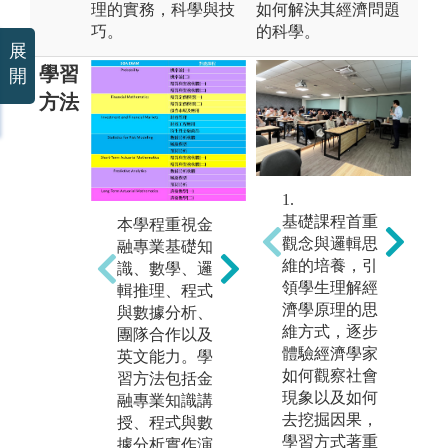
理的實務，科學與技
如何解決其經濟問題
巧。
的科學。
展
學習
開
方法
1.
2
基礎課程首重
本學程重視金
觀念與邏輯思
融專業基礎知
本
維的培養，引
識、數學、邏
習
課程設計與規
領學生理解經
輯推理、程式
學
劃導入CDIO教
濟學原理的思
與數據分析、
金
學模式，鍛鍊
維方式，逐步
團隊合作以及
決
學生「不只知
體驗經濟學家
英文能力。學
機
道，更能做
如何觀察社會
習方法包括金
理
到」的就業競
現象以及如何
融專業知識講
圖
爭力
去挖掘因果，
授、程式與數
業
課程設計著重
學習方式著重
據分析實作演