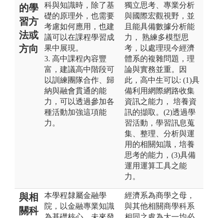
科與知識時，除了基
獨立思考、專業分析
的學
礎的原理外，也需要
與國際宏觀視野，並
習方
考慮如何應用，也建
且能具備數據分析能
法或
議可以在課程學習成
力， 熟練多模型思
方向
果中展現。
考，以處理現今經濟
3. 高中課程內容豐
體系的複雜問題，理
富，建議高中階段可
論與實務並重。因
以訓練團隊合作、歸
此，高中生可以: (1)具
納與融會貫通的能
備利用網際網路收集
力，可以透過參加各
資訊之能力， 培養資
種活動加強這項能
訊的擷取。(2)透過學
力。
習活動，學習訊息蒐
集、整理、分析與運
用的相關知識，培養
思考的能力，(3)具備
運用運算工具之能
力。
本學程隸屬金融學
經濟系為商學之母，
與相
院，以金融專業知識
與其他相關商學科系
關科
為基礎核心，未來發
相同之處為大一均必