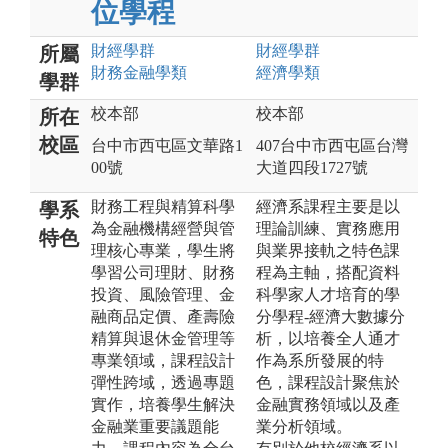
位學程
財經
學群
財經
學群
所屬
財務金融
學類
經濟
學類
學群
校本部
校本部
所在
校區
台中市西屯區文華路1
407台中市西屯區台灣
00號
大道四段1727號
財務工程與精算科學
經濟系課程主要是以
學系
為金融機構經營與管
理論訓練、實務應用
特色
理核心專業，學生將
與業界接軌之特色課
學習公司理財、財務
程為主軸，搭配資料
投資、風險管理、金
科學家人才培育的學
融商品定價、產壽險
分學程-經濟大數據分
精算與退休金管理等
析，以培養全人通才
專業領域，課程設計
作為系所發展的特
彈性跨域，透過專題
色，課程設計聚焦於
實作，培養學生解決
金融實務領域以及產
金融業重要議題能
業分析領域。