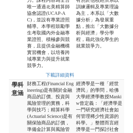
力。課程內容為全台
有別於他校經濟系以
唯一通過北美精算師
訓練邏輯及專業理論
協會認證(UCAP-A
為主，本系以「大數
C)，並設有專業證照
據分析」為發展重
輔導。本學程鼓勵學
點，推出「大數據分
生考取國內外金融專
析與經濟」學分學
業證照、積極參與競
程，藉此強化學生的
賽，且提供金融機構
就業競爭力。
實習機會，以培養跨
域專業力與提升就業
競爭力。
下載詳細資料
財務工程(Financial Eng
經濟學是一種「經世
學科
ineering)是有關於金融
濟民」的學問，哈佛
意涵
商品的訂價、投資與
大學經濟學教授Manki
風險管理的實務，科
w曾定義：「經濟學是
學與技巧；精算科學
一門研究經濟社會如
(Actuarial Science)是有
何管理稀少性資源的
關保險商品的訂價，
科學。」整體而言經
準備金計算與風險管
濟學是一門探討社會