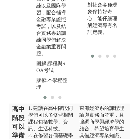
建構金融專業
對社會各種現
版
練以及團隊學
知識，且強調
象保持好奇
理
習，配合輔導
資訊科技、實
心，能仔細理
金融專業證照
務應用、與金
解經濟專有名
考試，以及結
融大數據之跨
詞定義。
合實務專題訓
領域整合訓
練同學們解決
練。
金融業重要問
題。
圖解:本學程課
程設計與規劃
圖解:課程與S
OA考試
版權:本學程整
理
版權:本學程整
理
1. 建議在高中階段同
東海經濟系的課程理
高中
學們可以多修習相關
論與實務面並重，且
階段
課程包括數學、資
強調商學與經濟學的
可以
訊、生活科技。
結合，希望培育學生
準備
2. 在修習各個基礎學
具備經濟專業知識、