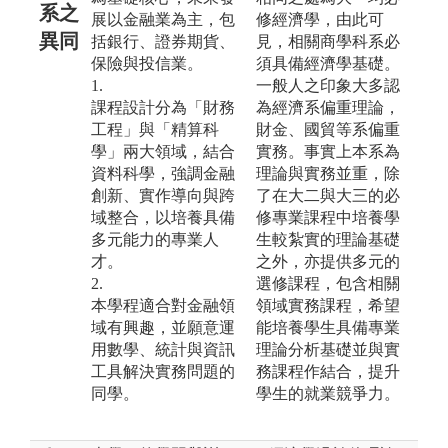
系之
展以金融業為主，包
修經濟學，由此可
異同
括銀行、證券期貨、
見，相關商學科系必
保險與投信業。
須具備經濟學基礎。
1.
一般人之印象大多認
課程設計分為「財務
為經濟系偏重理論，
工程」與「精算科
財金、國貿等系偏重
學」兩大領域，結合
實務。事實上本系為
資料科學，強調金融
理論與實務並重，除
創新、實作導向與跨
了在大二與大三的必
域整合，以培養具備
修專業課程中培養學
多元能力的專業人
生較紮實的理論基礎
才。
之外，亦提供多元的
2.
選修課程，包含相關
本學程適合對金融領
領域實務課程，希望
域有興趣，並願意運
能培養學生具備專業
用數學、統計與資訊
理論分析基礎並與實
工具解決實務問題的
務課程作結合，提升
同學。
學生的就業競爭力。