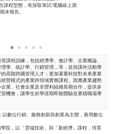
核心課程以及學習土地管理所
合課程型態，有採取筆試/電腦線上測
出良好的解決方案
生參加跨
/期末報告。
專題書面報告，並
個人獨立
好，更可以參加校
的能力，
圖解:選課地圖
圖解:學生
版權:東海
商管課程訓練，包括經濟學、會計學、企業概論、
管理學、統計學、行銷管理…等，並與課外活動學
野的高階跨國管理人才；更加著重科技對未來產業
新經營模式的產業跨領域實務課程。因應產業趨勢
小企業、社會企業及非營利組織長期合作，提供多
實習機會，讓學生於學涯期即能體驗並累積職場專
同: 以數位行銷、服務創新與創業為主體，善用數位
雲創學院，以「雲端技術」與「新經濟」課程，培育