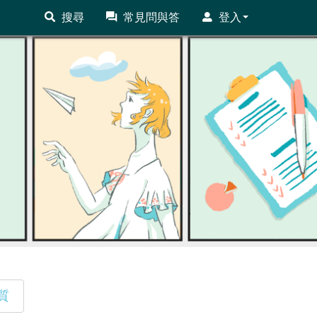
搜尋
常見問與答
登入
質