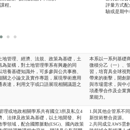
課程。
夠瞭解土地管理之
評量方式配
需專業知識。
驗或是期中
圖解:課程明細圖
土地管理、經濟、法規、政策為基礎，土
本系以一系列基礎
訊為架構，對土地管理學系有興趣的同
微積分乙（一）、
以培養基礎知識外，可多參與公共事務、
習，培育具全球視
相關之小論文及實作專題，展現學術應用
帶來的衝擊，開創
通表達，利用文字或口語展現相關議題之
與市場需求，與中
項產學合作及企業
業能力。
管理或地政相關學系共有國立3所及私立4
1.與其他企管系不
濟、法律及政策為基礎，以土地開發、利
新技術整合資源。
學領域，配合國際脈動(ESG)、國內政策
2.共同成立AWS