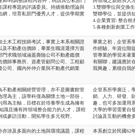
塊鏈)即時調整課程內容外，聘請具公私部門
跨領域之新經濟人
任課程專題的評議委員。持續推動理論與
3.雙聯學位與交換
結網，培育私部門優秀人才，提供學期實
雙聯學位，並提供
4.企業實習: 整合
5.各種創新創業工
加土木工程技師考試，事實上本系相關證
畢業之初，企管系
以及不動產估價師，畢業生職涯選擇方面
作經驗、年資位階
部門求職領域涵蓋壽險公司不動產鑑價
管專業的學習未著
估價師事務所、資產管顧問公司、工程顧
有關聯，建議應於
發公司、國內外仲介業與不動產代銷業
我興趣，累積自我
為不動產相關經營管理，亦不是圖書館管
企管系所學廣泛，
地理為主，該學科僅為關懷土地一部份，
銷、人力、研發、
利用為主軸，目標在於培養學生成為擁有
趣，也可多加運用
業知識且擁有跨領域整合能力的人才，課程
大學的學習需要自
例或參訪活動，開拓學生多元視野。
討論及互動的機會
外亦涉及多面向的土地與環境議題，課程
本系創立於民國62