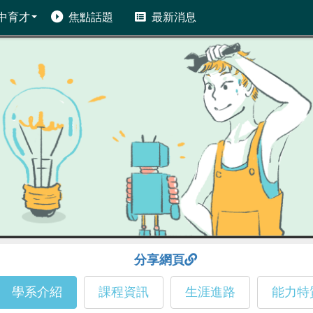
中育才
焦點話題
最新消息
分享網頁
學系介紹
課程資訊
生涯進路
能力特