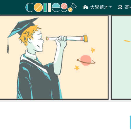
大學選才
高
ColleGo! 大學選才與高中育才輔助系統