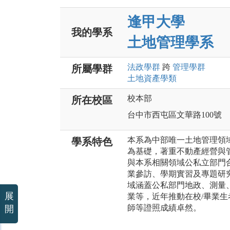
逢甲大學
我的學系
土地管理學系
法政
學群
跨
管理
學群
所屬學群
土地資產
學類
校本部
所在校區
台中市西屯區文華路100號
本系為中部唯一土地管理領
學系特色
為基礎，著重不動產經營與
與本系相關領域公私立部門
業參訪、學期實習及專題研
域涵蓋公私部門地政、測量
展
業等，近年推動在校/畢業
師等證照成績卓然。
開