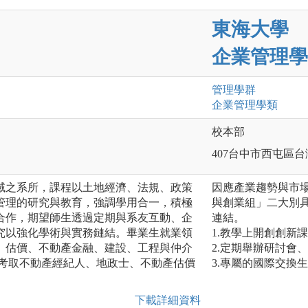
東海大學
企業管理學
管理
學群
企業管理
學類
校本部
407台中市西屯區台
域之系所，課程以土地經濟、法規、政策
因應產業趨勢與市
管理的研究與教育，強調學用合一，積極
與創業組」二大別
合作，期望師生透過定期與系友互動、企
連結。
究以強化學術與實務鏈結。畢業生就業領
1.教學上開創創新
、估價、不動產金融、建設、工程與仲介
2.定期舉辦研討會
生考取不動產經紀人、地政士、不動產估價
3.專屬的國際交換
下載詳細資料