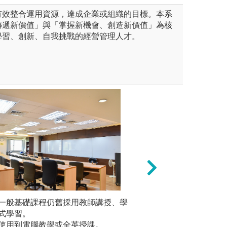
有效整合運用資源，達成企業或組織的目標。本系
傳遞新價值」與「掌握新機會、創造新價值」為核
學習、創新、自我挑戰的經營管理人才。
法(一)(二)」、「土地經濟
一般基礎課程仍舊採用教師講授、學
本系之終端課程為
個案研討
)(二)」、「不動產估價理論」
式學習。
業生學習專業知識
實務個案(
務」配合業師授課，使學生能
使用到電腦教學或全英授課。
上之土地議題，進
和戰略性