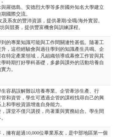
才。
生:與羅德島、安德烈大學等多所國外知名大學建立
短期國際交流。
校友及系友的豐沛資源，提供暑期/全職/海外實習。
作坊與競賽，提供豐富機會與訓練課程。
學到的專業知識可能與工作間關連性甚低。隨著工
提升，這些經驗會與過往學到的知識產生共鳴。企
重在特定產業領域，凡組織領導或幕僚工作皆與其
在學時期打好學科基礎，多參與課外的活動培養自
的實力。
學生容易誤解難以培養專業。企管牽涉生產、行
財管和資管，學生可透過企管的課程找尋自己的興
系上和學校資源增進自身能力。
發，課堂不僅只講授，尚著重與實務結合。學生間
多。
年，擁有超過10,000位畢業系友，是中部地區第一個