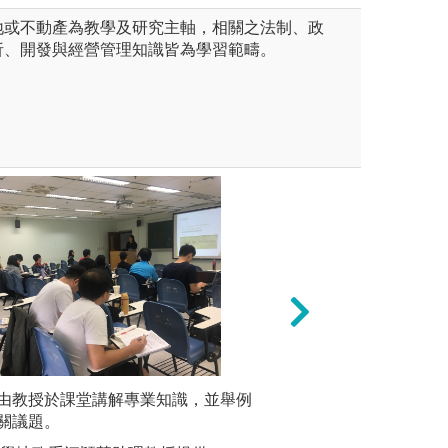
地或不動產為教學及研究主軸，相關之法制、政
析、開發與經營管理知識皆為學習範疇。
法(一)(二)」、「土地經濟
由教授於課堂講解專業知識，並舉例
本系之終端課程為
數據分析
)(二)」、「不動產估價理論」
關議題。
業生學習專業知識
融、統計
務」配合業師授課，使學生能
上之土地議題，進
資、經營