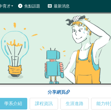
中育才
焦點話題
最新消息
分享網頁
學系介紹
課程資訊
生涯進路
能力特