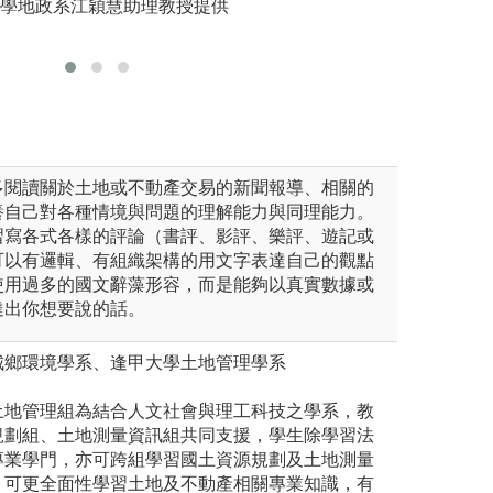
大學地政系江穎慧助理教授提供
核心課程以及學習土地管理所
出良好的解決方案
版權:政
專題書面報告，並
好，更可以參加校
圖解:選課地圖
多閱讀關於土地或不動產交易的新聞報導、相關的
養自己對各種情境與問題的理解能力與同理能力。
習寫各式各樣的評論（書評、影評、樂評、遊記或
可以有邏輯、有組織架構的用文字表達自己的觀點
使用過多的國文辭藻形容，而是能夠以真實數據或
達出你想要說的話。
城鄉環境學系、逢甲大學土地管理學系
土地管理組為結合人文社會與理工科技之學系，教
規劃組、土地測量資訊組共同支援，學生除學習法
專業學門，亦可跨組學習國土資源規劃及土地測量
，可更全面性學習土地及不動產相關專業知識，有