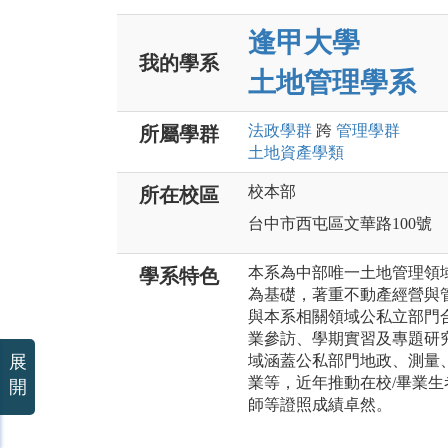
逢甲大學
我的學系
土地管理學系
法政
學群
跨
管理
學群
所屬學群
土地資產
學類
校本部
所在校區
台中市西屯區文華路100號
本系為中部唯一土地管理領
學系特色
為基礎，著重不動產經營與
與本系相關領域公私立部門
業參訪、學期實習及專題研
展
域涵蓋公私部門地政、測量
業等，近年推動在校/畢業
開
師等證照成績卓然。