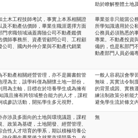
助於瞭解整體土地
加土木工程技師考試，事實上本系相關證
畢業並非只能當公
以及不動產估價師，畢業生職涯選擇方面
所學知識適用於公
部門求職領域涵蓋壽險公司不動產鑑價
公務員必須熟悉的
估價師事務所、資產管顧問公司、工程顧
專業。不動產投資
發公司、國內外仲介業與不動產代銷業
備的，也是私部門
動產部門人員必備
為不動產相關經營管理，亦不是圖書館管
一般人容易誤會學
地理為主，該學科僅為關懷土地一部份，
無味，其實法令制
利用為主軸，目標在於培養學生成為擁有
的背景成因、實務
業知識且擁有跨領域整合能力的人才，課程
練法制政策分析能
例或參訪活動，開拓學生多元視野。
避免學生流於條文
外亦涉及多面向的土地與環境議題，課程
無
規、政策為基礎，土地開發、經營管理、
綜合性人才培育的學系，期以積極培養公
，強化學生畢業後之就業市場競爭力。在