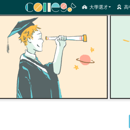
大學選才
高
ColleGo! 大學選才與高中育才輔助系統