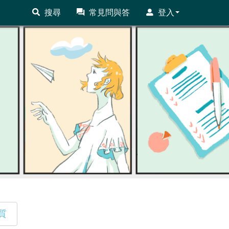
搜尋
常見問與答
登入
質