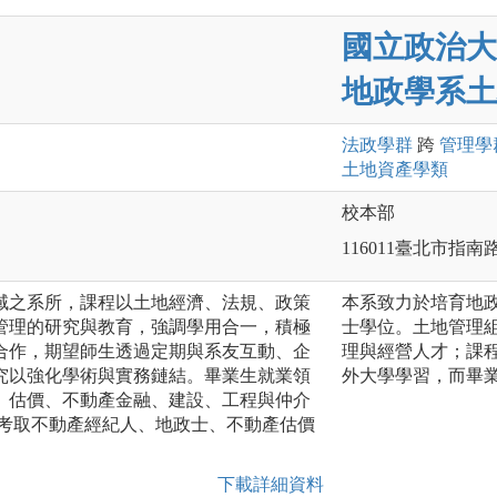
國立政治大
地政學系土
法政
學群
跨
管理
學
土地資產
學類
校本部
116011臺北市指南
域之系所，課程以土地經濟、法規、政策
本系致力於培育地
管理的研究與教育，強調學用合一，積極
士學位。土地管理
合作，期望師生透過定期與系友互動、企
理與經營人才；課
究以強化學術與實務鏈結。畢業生就業領
外大學學習，而畢
、估價、不動產金融、建設、工程與仲介
生考取不動產經紀人、地政士、不動產估價
下載詳細資料