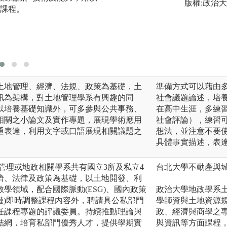
版權:政治
課程。
夠瞭解土地管理之
需專業知識。
圖解:課程明細圖
土地管理、經濟、法規、政策為基礎，土
準備方式可以藉由
訊為架構，對土地管理學系有興趣的同
社會議題論述，培
以培養基礎知識外，可多參與公共事務、
在高中生涯，多練
相關之小論文及實作專題，展現學術應用
社會評論），練習
通表達，利用文字或口語展現相關議題之
想法，並注意不要
具體事實描述，表
管理或地政相關學系共有國立3所及私立4
台北大學不動產與
濟、法律及政策為基礎，以土地開發、利
學領域，配合國際脈動(ESG)、國內政策
政治大學地政學系
塊鏈)即時調整課程內容外，聘請具公私部門
學師資與土地資源
任課程專題的評議委員。持續推動理論與
政、經濟與商學之
結網，培育私部門優秀人才，提供學期實
與資訊等方面課程