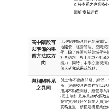
銜接本系之專業核心
圖解:定錨課程
土地管理學系特色即著重以
高中階段可
地開發、經營管理、空間資
以準備的學
學，除了修習相關領域學科
習方法或方
社會議題、與土地或不動產
向
能力；同時，本系亦重視溝
個人研究成果或觀點。
與土地/不動產開發、經營、
與相關科系
所。與他校系差異在於以經
之異同
用與不動產開發、經營等為教
(國土規劃)及產業趨勢(區
豐富實務經驗的執業人員擔
實務並重，積極建構產業鏈