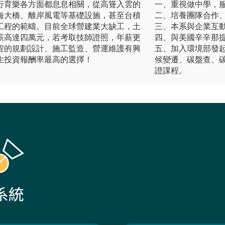
行育樂各方面都息息相關，從高聳入雲的
一、重視做中學，
海大橋、離岸風電等基礎設施，甚至台積
二、培養團隊合作
工程的範疇。目前全球營建業大缺工，土
三、本系與企業互
薪高達四萬元，若考取技師證照，年薪更
四、與美國辛辛那
程的規劃設計、施工監造、營運維護有興
五、加入環境部發
生投資報酬率最高的選擇！
候變遷、碳盤查、
證課程。