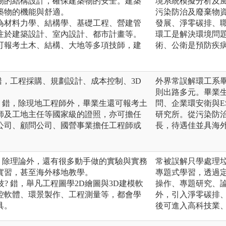
建物的結構設計，確保建築物的安全。建築
境系統模擬分析及
築物的機能與舒適。
污染防治及廢棄物
科為材料力學、結構學、基礎工程、營建管
發展、淨零碳排、
注於建築設計、室內設計、都市計畫等。
環工是解決環境問
生可報考土木、結構、大地等多項技師，建
術、公衛是預防疾
 錯，工程採購、規劃設計、成本控制、3D
外界常誤解環工系
則出路多元。畢業
工? 錯，除現地工程師外，畢業生還可報考土
問、企業環安衛與E
師及工地主任等國家級的證照，亦可擔任
研究所。從污染防
公司、顧問公司、國營事業擔任工程師或
長，待遇佳並具海
 錯，除理論外，還有很多動手做的實驗與實務
常被誤解只學處理垃
實習，甚至海外移地教學。
專題式學習，透過
技? 錯，舉凡工程圖學2D繪圖與3D建模軟
操作、專題研究、
控軟體、環景製作、工程測量等，都會學
外，引入淨零碳排、
具。
後可進入高科技業