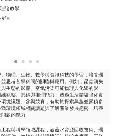
課程，均有大量的上機實作、
習媒合等，協助學
*課程融
上理論教學
透過實際動手做的課堂演練，
學知識在未來的職
中利用服
：授課
又助於對專業知識的理解。
水質檢測
圖解:工程參訪與
外，也讓
做
版權:逢甲大學土
應用至生
工程學系
圖解:實驗
版權:實驗
學、物理、生物、數學與資訊科技的學習，培養環
，並思考各學科間的關聯與應用。例如，昆蟲消失
染與生態的影響、空氣污染可能物理與化學的影
訓練觀察、歸納與推理能力﹔透過生活體驗強化實
心環境議題、參與競賽，有助於探索興趣並累積多
涉獵環境領域相關議題與了解產業發展趨勢，培養
決問題的能力。
境工程與科學領域課程，涵蓋水資源回收技術、環