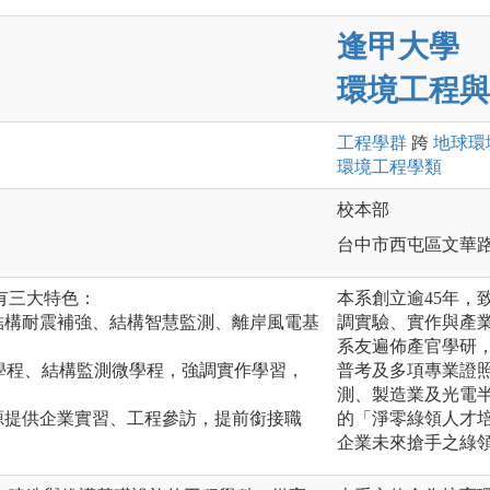
逢甲大學
環境工程與
工程
學群
跨
地球環
環境工程
學類
校本部
台中市西屯區文華路
有三大特色：
本系創立逾45年，
結構耐震補強、結構智慧監測、離岸風電基
調實驗、實作與產業
系友遍佈產官學研，
學分學程、結構監測微學程，強調實作學習，
普考及多項專業證
。
測、製造業及光電半
源提供企業實習、工程參訪，提前銜接職
的「淨零綠領人才
企業未來搶手之綠