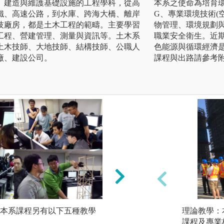
、建造與維護基礎設施的工程學科，從高
本系之使命為培育
鐵、高速公路，到水庫、跨海大橋、離岸
G、專業環境技術(
技廠房，都是土木工程的範疇。主要學習
物管理、環境規劃
工程、營建管理、測量與資訊等。土木系
職業安全衛生。近期
土木技師、大地技師、結構技師、公職人
色能源與循環經濟
廠、建設公司。
課程與出路請參考
本系課程另有以下五種教學
2) 做中學、學中做(Do
理論教學：
學、計算機程式語
課程及專業