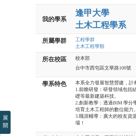
逢甲大學
我的學系
土木工程學系
工程
學群
所屬學群
土木工程
學類
校本部
所在校區
台中市西屯區文華路100號
本系全力發展智慧營建，計
學系特色
1.前瞻研發：研發領域包括
礎等最新建築科技。
2.創新教學：透過BIM 
培育土木工程師的數位能力
3.職涯輔導：廣大的校友資
展
場！
開