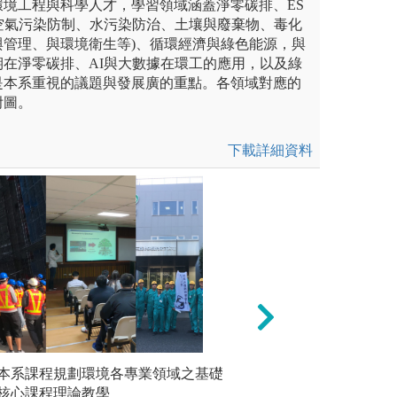
環境工程與科學人才，學習領域涵蓋淨零碳排、ES
空氣污染防制、水污染防治、土壤與廢棄物、毒化
與管理、與環境衛生等)、循環經濟與綠色能源，與
在淨零碳排、AI與大數據在環工的應用，以及綠
是本系重視的議題與發展廣的重點。各領域對應的
附圖。
下載詳細資料
 It Yourself)：本系工程圖
本系課程規劃環境各專業領域之基礎
3) 工程參訪與企業實
*實驗操
言、材料力學實驗、土壤力學
核心課程理論教學
皆規劃多場職涯演
培養同學