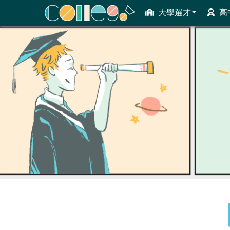
大學選才
高
ColleGo! 大學選才與高中育才輔助系統