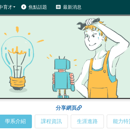
中育才
焦點話題
最新消息
分享網頁
學系介紹
課程資訊
生涯進路
能力特