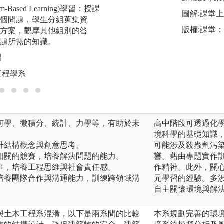
m-Based Learning)學習：授課
實驗、工程測量等
圖解:課堂
個問題，學生分組蒐集資
力學實驗等，學生
版權:課堂
方案，觀摩其他組別的答
加深學習的力道，
題所需的知識。
圖解:做中學、學中
習
版權:逢甲大學土木
工程學系
幾何學、微積分、統計、力學等，有助於未
高中階段可透過化
。
境科學的基礎知識
提升結構概念與創意思考。
可能涉及殺蟲劑污
程相關的競賽，培養解決問題的能力。
響。藉由專題實作
時事，培養工程思維與社會責任感。
作精神。此外，關
，培養團隊合作與溝通能力，訓練跨領域溝
元學習的經驗。多
自主關懷環境與解
與土木工程系混淆，以下是兩系間的比較
本系規劃完善的環