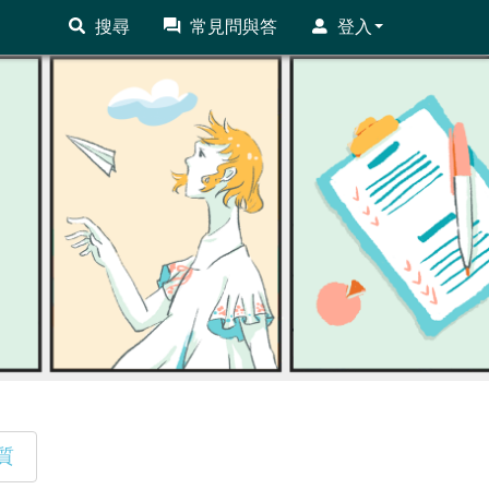
搜尋
常見問與答
登入
質