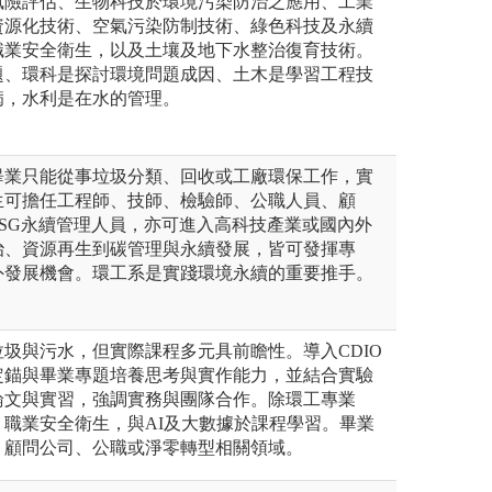
風險評估、生物科技於環境污染防治之應用、工業
資源化技術、空氣污染防制技術、綠色科技及永續
職業安全衛生，以及土壤及地下水整治復育技術。
題、環科是探討環境問題成因、土木是學習工程技
病，水利是在水的管理。
畢業只能從事垃圾分類、回收或工廠環保工作，實
生可擔任工程師、技師、檢驗師、公職人員、顧
SG永續管理人員，亦可進入高科技產業或國內外
治、資源再生到碳管理與永續發展，皆可發揮專
外發展機會。環工系是實踐環境永續的重要推手。
圾與污水，但實際課程多元具前瞻性。導入CDIO
定錨與畢業專題培養思考與實作能力，並結合實驗
論文與實習，強調實務與團隊合作。除環工專業
職業安全衛生，與AI及大數據於課程學習。畢業
、顧問公司、公職或淨零轉型相關領域。