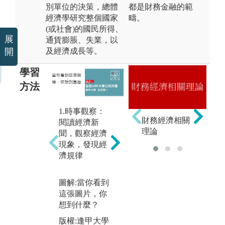
別單位的決策，總體
都是財務金融的範
經濟學研究整個國家
疇。
(或社會)的國民所得、
展
通貨膨脹、失業，以
及經濟成長等。
開
學習
方法
1.時事觀察：
2.邏輯思考：
財務經濟相關
3
閱讀經濟新
a.演繹法：由
理論
收
聞，觀察經濟
普遍規則得具
據
現象，發現經
體結論
運
濟規律
b.歸納法：觀
結
察現象，據以
果
圖解:當你看到
找出普遍規律
企
這張圖片，你
政
想到什麼？
考
圖解:雞生蛋或
版權:逢甲大學
蛋生雞之因果
圖