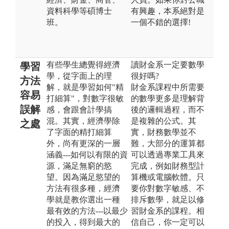
資料科學等碩博士
有興趣，本系絕對是
班。
一個不錯的選擇!
有些學生總覺得經濟
讀財金系一定要數學
學習
學，從字面上的理
很好嗎?
方法
解，就是學習如何"精
財金系課程中所需要
容易
打細算"，對數字很敏
的數學更多是理解背
誤解
感，會跟會計學搞
後的邏輯過程，而不
混。其實，經濟學除
是複雜的公式。其
之處
了字面的精打細算
實，財務數學並不
外，尚有更深的一層
難，大部分的運算都
涵義---如何以有限的資
可以透過專業工具來
源，滿足無窮的慾
完成，例如財務型計
望。因為滿足慾望的
算機或電腦軟體。只
方法有很多種，經濟
要你對數字敏感、不
學就是教你選出一種
排斥數學，就足以修
最有效的方法---以最少
習財金系的課程。相
的投入，得到最大的
信自己，你一定可以