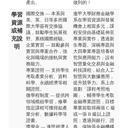
產出。
做到的！
國際交換 — 本系與
逢甲大學財務金融學
學習
美、英、日等多所國
系在學習資源與發展
資源
際大學簽有交換協
機會上相當多元，課
或補
議，鼓勵學生拓展視
程安排由基礎延伸至
充說
野、累積國際經驗。
專業與實作，透過新
企業實習 — 鼓勵參與
生專題、深碗專題與
明
實習與專案合作，強
大四畢業專題培養研
化與職場的接軌與實
究與應用能力；設有
務能力。
智慧量化交易與金融
專業證照 — 支持學生
科技課程，結合人工
考取產業分析、資料
智慧與大數據應用，
科學、永續經濟等相
提升競爭力。系上亦
關證照。
規劃「課程考照地
微學程制度 — 提供跨
圖」，輔導學生考取
領域模組學習，修畢
金融專業證照，目標
指定課程可獲得如產
畢業前取得兩張 C 級
業分析、數據科學等
或一張 B 級以上證
證書。
照；透過與銀行、證
獎學金 — 逢甲經濟人
券、保險等金融機構