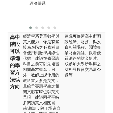
經濟學系
關係
成
版權:逢甲大學
版
經濟學系
經
經濟學系著重數學與
建議可修習高中所開
高中
英文能力，像是有些
設經濟、財務、與投
階段
較為進階之必修科目
資相關課程、閱讀專
可以
會使用到數學與線性
業財金雜誌、觀看優
準備
代數，建議在修習該
質網路的財金短片、
科目之前可以先複習
或參加大學所舉辦之
的學
相關基本概念；另
財務與投資交易夏令
習方
外，教師上課使用的
營等
法或
教科書大多是英文，
方向
且給予專題學生之相
關文獻有時也以英文
呈現，建議同學平時
多閱讀英文相關書
籍’雜誌，除了增進自