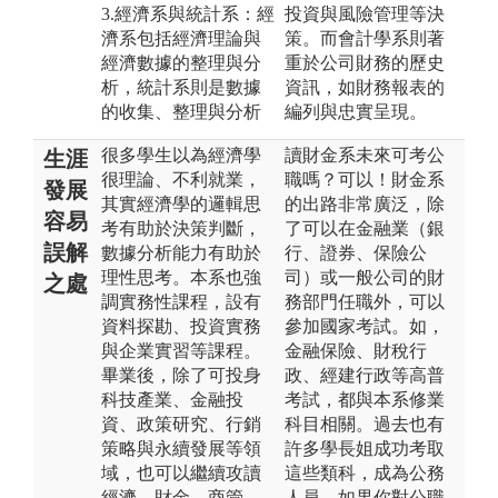
3.經濟系與統計系：經
投資與風險管理等決
濟系包括經濟理論與
策。而會計學系則著
經濟數據的整理與分
重於公司財務的歷史
析，統計系則是數據
資訊，如財務報表的
的收集、整理與分析
編列與忠實呈現。
很多學生以為經濟學
讀財金系未來可考公
生涯
很理論、不利就業，
職嗎？可以！財金系
發展
其實經濟學的邏輯思
的出路非常廣泛，除
容易
考有助於決策判斷，
了可以在金融業（銀
誤解
數據分析能力有助於
行、證券、保險公
理性思考。本系也強
司）或一般公司的財
之處
調實務性課程，設有
務部門任職外，可以
資料探勘、投資實務
參加國家考試。如，
與企業實習等課程。
金融保險、財稅行
畢業後，除了可投身
政、經建行政等高普
科技產業、金融投
考試，都與本系修業
資、政策研究、行銷
科目相關。過去也有
策略與永續發展等領
許多學長姐成功考取
域，也可以繼續攻讀
這些類科，成為公務
經濟、財金、商管、
人員。如果你對公職