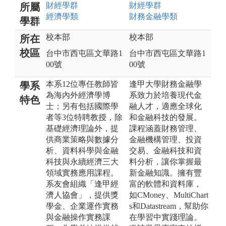
財經
學群
財經
學群
所屬
經濟
學類
財務金融
學類
學群
校本部
校本部
所在
校區
台中市西屯區文華路1
台中市西屯區文華路1
00號
00號
本系12位專任教師皆
逢甲大學財務金融學
學系
為海內外經濟學博
系致力於培養現代金
特色
士；另有包括國際學
融人才，適應全球化
者等3位特聘教授，除
和金融科技的發展。
基礎經濟理論外，提
課程涵蓋財務管理、
供商業策略與數據分
金融機構管理、投資
析、資料科學與金融
交易、金融科技和資
科技與永續經濟三大
料分析，讓你掌握最
領域實務應用課程。
新金融知識。擁有豐
系友會組織「逢甲經
富的軟體和資料庫，
濟人協會」，提供獎
如CMoney、MultiChart
學金、企業運作實務
s和Datastream，幫助你
與金融操作實務課
在學習中實踐理論。