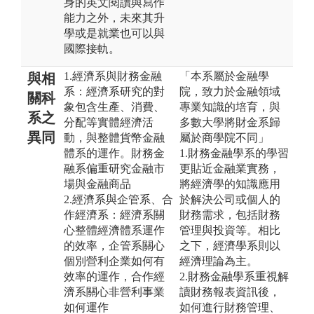
身的英文閱讀與寫作
能力之外，未來其升
學或是就業也可以與
國際接軌。
1.經濟系與財務金融
「本系屬於金融學
與相
系：經濟系研究的對
院，致力於金融領域
關科
象包含生產、消費、
專業知識的培育，與
系之
分配等實體經濟活
多數大學將財金系歸
異同
動，與整體貨幣金融
屬於商學院不同」
體系的運作。財務金
1.財務金融學系的學習
融系偏重研究金融市
更貼近金融業實務，
場與金融商品
將經濟學的知識應用
2.經濟系與企管系、合
於解決公司或個人的
作經濟系：經濟系關
財務需求，包括財務
心整體經濟體系運作
管理與投資等。相比
的效率，企管系關心
之下，經濟學系則以
個別營利企業如何有
經濟理論為主。
效率的運作，合作經
2.財務金融學系重視解
濟系關心非營利事業
讀財務報表資訊後，
如何運作
如何進行財務管理、