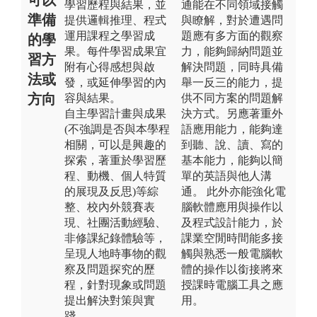
學習歷程與結果，並
通能在不同領域接觸
準備
提供邏輯推理、程式
與瞭解，對於遭遇問
運用課程之學習成
題應有多方面的觀察
的學
果。每件學習成果宜
力，能夠歸納問題並
習方
附有心得感想與啟
解決問題，同時具備
法或
發，或延伸學習的內
舉一反三的能力，提
方向
容與結果。
供不同方案的問題解
自主學習計畫與成果
決方式。另應著重外
(不強調是否與本學程
語應用能力，能夠達
相關，可以是興趣的
到聽、說、讀、寫的
探索，著重於學習歷
基本能力，能夠以簡
程、動機、個人特質
單的英語與他人溝
的展現及反思)等綜
通。 此外亦能強化電
整、校內外競賽表
腦軟體應用與操作以
現、社團活動經驗、
及程式設計能力，於
非修課紀錄體驗等，
課業空閒時間能多接
呈現人地時事物的觀
觸與熟悉一般電腦軟
察及問題探究的歷
體的操作以銜接將來
程，針對現象或問題
授課時電腦工具之應
提出解決對策與實
用。
踐。