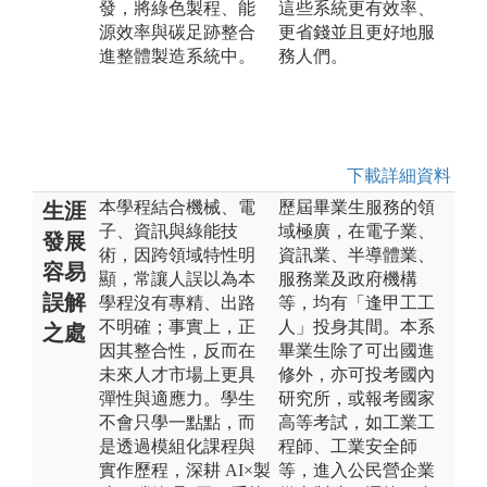
發，將綠色製程、能
這些系統更有效率、
源效率與碳足跡整合
更省錢並且更好地服
進整體製造系統中。
務人們。
下載詳細資料
本學程結合機械、電
歷屆畢業生服務的領
生涯
子、資訊與綠能技
域極廣，在電子業、
發展
術，因跨領域特性明
資訊業、半導體業、
容易
顯，常讓人誤以為本
服務業及政府機構
誤解
學程沒有專精、出路
等，均有「逢甲工工
不明確；事實上，正
人」投身其間。本系
之處
因其整合性，反而在
畢業生除了可出國進
未來人才市場上更具
修外，亦可投考國內
彈性與適應力。學生
研究所，或報考國家
不會只學一點點，而
高等考試，如工業工
是透過模組化課程與
程師、工業安全師
實作歷程，深耕 AI×製
等，進入公民營企業