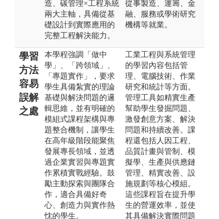
造、碳管理×工程系統
從事製造、運籌、金
兩大主軸，具備從基
融、服務或學術研究
礎設計到實際應用的
機構等就業。
完整工程解決能力。
本學程強調「做中
工業工程與系統管理
學習
學」、「跨領域」、
的學習內容包括管
方法
「專題實作」，要求
理、電腦技術、作業
容易
學生具備紮實的理論
研究和統計等方面。
誤解
基礎與解決問題的邏
管理工具如精實生產
輯思維，並有明確的
幫助學生發掘問題、
之處
模組式課程架構與專
激發創意方案、解決
題整合機制，讓學生
問題和持續改善。課
在高年級階段能聚焦
程還包括人因工程、
發展專長領域，並透
品質計畫與管制、模
過企業實習與專題實
擬學、生產與供應鏈
作累積實戰經驗。鼓
管理、精實改善、設
勵主動探索與團隊合
施規劃等核心模組。
作，適合具備好奇
這些課程旨在提升學
心、創造力與實作熱
生的營運效率，並使
忱的學生。
其具備解決實際問題