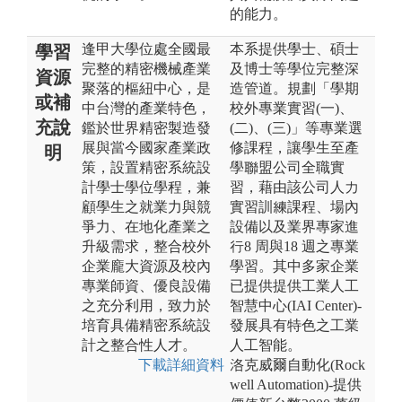
的能力。
逢甲大學位處全國最
本系提供學士、碩士
學習
完整的精密機械產業
及博士等學位完整深
資源
聚落的樞紐中心，是
造管道。規劃「學期
或補
中台灣的產業特色，
校外專業實習(一)、
充說
鑑於世界精密製造發
(二)、(三)」等專業選
展與當今國家產業政
修課程，讓學生至產
明
策，設置精密系統設
學聯盟公司全職實
計學士學位學程，兼
習，藉由該公司人力
顧學生之就業力與競
實習訓練課程、場內
爭力、在地化產業之
設備以及業界專家進
升級需求，整合校外
行8 周與18 週之專業
企業龐大資源及校內
學習。其中多家企業
專業師資、優良設備
已提供提供工業人工
之充分利用，致力於
智慧中心(IAI Center)-
培育具備精密系統設
發展具有特色之工業
計之整合性人才。
人工智能。
下載詳細資料
洛克威爾自動化(Rock
well Automation)-提供