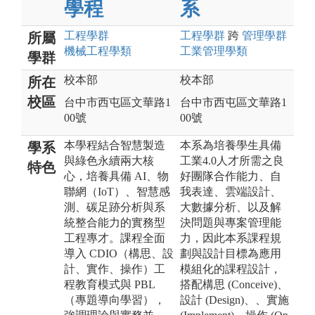
學程
系
工程
學群
工程
學群
跨
管理
學群
所屬
機械工程
學類
工業管理
學類
學群
校本部
校本部
所在
校區
台中市西屯區文華路1
台中市西屯區文華路1
00號
00號
本學程結合智慧製造
本系為培養學生具備
學系
與綠色永續兩大核
工業4.0人才所需之良
特色
心，培養具備 AI、物
好團隊合作能力、自
聯網（IoT）、智慧感
我表達、雲端設計、
測、碳足跡分析與系
大數據分析、以及解
統整合能力的實務型
決問題與專案管理能
工程專才。課程全面
力，因此本系課程規
導入 CDIO（構思、設
劃與設計目標為應用
計、實作、操作）工
模組化的課程設計，
程教育模式與 PBL
搭配構思 (Conceive)、
（專題導向學習），
設計 (Design)、、實施