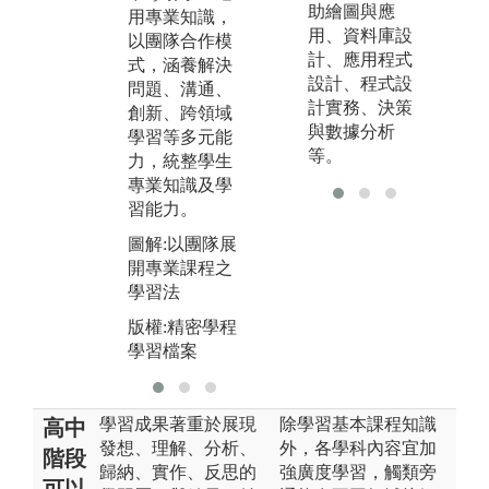
助繪圖與應
用專業知識，
題為學習導
裡
用、資料庫設
以團隊合作模
向，主動發掘
而
計、應用程式
式，涵養解決
問題與解決問
際
設計、程式設
問題、溝通、
題，課程間具
需
計實務、決策
創新、跨領域
有系統關聯
能
與數據分析
學習等多元能
性，有利於學
發
等。
力，統整學生
生獲得工程相
習
專業知識及學
關能力。
圖
習能力。
圖解:導入CDI
資
圖解:以團隊展
O於專題製作
習
開專業課程之
之學習法
版
學習法
版權:精密學程
學
版權:精密學程
學習檔案
學習檔案
學習成果著重於展現
除學習基本課程知識
高中
發想、理解、分析、
外，各學科內容宜加
階段
歸納、實作、反思的
強廣度學習，觸類旁
可以