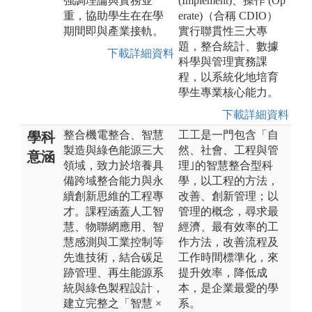
強調理論與實務並
(Implement)、操作 (Op
重，協助學生在在學
erate)（合稱 CDIO）
期間即與產業接軌。
實行聯貫性三大專
題，整合統計、數據
下載詳細資料
科學與管理實務課
程，以系統化地培育
學生專業核心能力。
下載詳細資料
整合機電整合、智慧
工工是一門包含「自
學科
製造與綠色能源三大
然、社會、工程與管
意涵
領域，致力於培養具
理｣的智慧整合型科
備跨域整合能力與永
學，以工程的方法，
續創新思維的工程專
改善、創新管理；以
才。課程涵蓋人工智
管理的概念，尋求最
慧、物聯網應用、智
經濟、最有效率的工
慧感測與工業控制等
作方法，改善流程及
先進技術，結合碳足
工作時間標準化，來
跡管理、再生能源系
提升效率，降低成
統與綠色製程設計，
本，是企業最愛的學
建立完整之「智慧 ×
系。