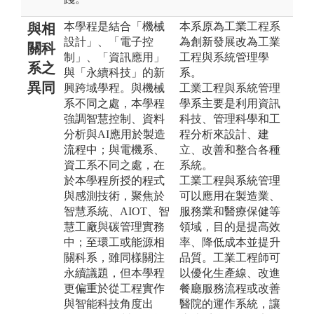
本學程是結合「機械
本系原為工業工程系
與相
設計」、「電子控
為創新發展改為工業
關科
制」、「資訊應用」
工程與系統管理學
系之
與「永續科技」的新
系。
異同
興跨域學程。與機械
工業工程與系統管理
系不同之處，本學程
學系主要是利用資訊
強調智慧控制、資料
科技、管理科學和工
分析與AI應用於製造
程分析來設計、建
流程中；與電機系、
立、改善和整合各種
資工系不同之處，在
系統。
於本學程所授的程式
工業工程與系統管理
與感測技術，聚焦於
可以應用在製造業、
智慧系統、AIOT、智
服務業和醫療保健等
慧工廠與碳管理實務
領域，目的是提高效
中；至環工或能源相
率、降低成本並提升
關科系，雖同樣關注
品質。工業工程師可
永續議題，但本學程
以優化生產線、改進
更偏重於從工程實作
餐廳服務流程或改善
與智能科技角度出
醫院的運作系統，讓