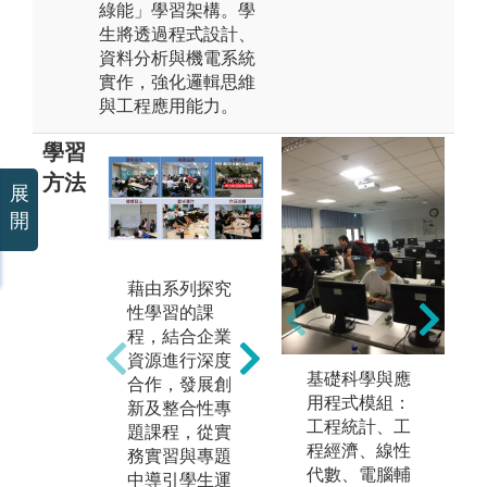
綠能」學習架構。學
生將透過程式設計、
資料分析與機電系統
實作，強化邏輯思維
與工程應用能力。
學習
方法
展
開
藉由系列探究
以產品、過程
以
性學習的課
和系統的構
貫
程，結合企業
思、設計、實
結
資源進行深度
施、運作，整
學
基礎科學與應
合作，發展創
個生命週期為
業
用程式模組：
新及整合性專
背景，建構CD
指
工程統計、工
題課程，從實
IO教學大綱和
夠
程經濟、線性
務實習與專題
施行流程，讓
學
代數、電腦輔
中導引學生運
學生以實際問
只