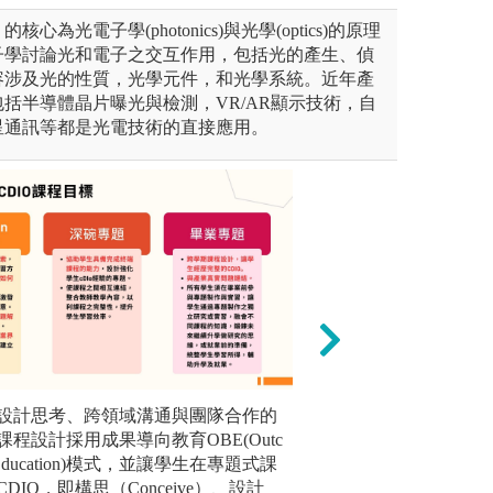
為光電子學(photonics)與光學(optics)的原理
子學討論光和電子之交互作用，包括光的產生、偵
容涉及光的性質，光學元件，和光學系統。近年產
括半導體晶片曝光與檢測，VR/AR顯示技術，自
星通訊等都是光電技術的直接應用。
太工程實驗之實際操作驗證相
設計思考、跨領域溝通與團隊合作的
電腦輔助工程設計
大一：新鮮人專
興趣並累積航太實務經驗。本
程設計採用成果導向教育OBE(Outc
擁有專業電腦設備
程。
實驗室、控制與機電系統實驗
d Education)模式，並讓學生在專題式課
及電腦輔助設計(C
圖解:精彩
飛機及發動機實習室等。
DIO，即構思（Conceive）、設計
E)、電腦輔助設計