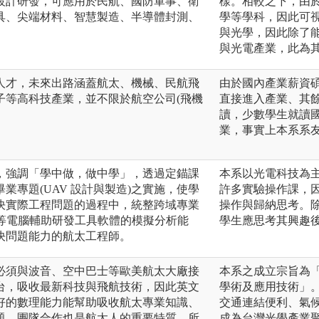
設計研發，可應用於民航、國防軍事、衛
樣。相較之下，由
具、尖端材料、智慧製造、半導體封測、
學等學科，因此可
與光學，因此除了
與光電產業，此為
人才，未來出路涵蓋航太、機械、民航飛
由於國內產業薪資
子等高科技產業，並不限於航空公司(飛機
直接進入產業、其
讀，少數學生就讀
業，事實上本系系
，強調「學中做，做中學」，透過定錨課
本系以光電科技為
業專題(UAV 設計與製造)之實施，使學
許多實驗操作課，
決實際工程問題的過程中，統整跨域專業
操作與歸納思考。
AM等電腦輔助研發工具軟體的模擬分析能
學生應思考其興趣
決問題能力的航太工程師。
必須與波音、空中巴士等歐美航太大廠接
本系之成立宗旨為
台，吸收最新科技與飛航技術，因此英文
學術及應用技術」
好的數理能力能幫助吸收航太專業知識、
交通連結便利、氣
題。團隊合作也是航太人的重要特質，所
成為台灣光學產業