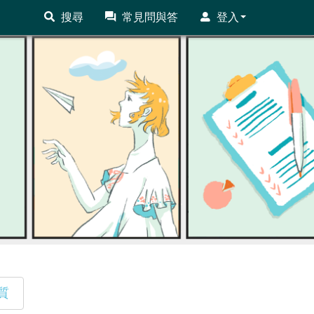
搜尋
常見問與答
登入
質