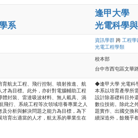
逢甲大學
學系
光電科學與
資訊
學群
跨
工程
學
光電工程
學類
校本部
台中市西屯區文華路
培育航太工程、飛行控制、噴射推進、航
◆逢甲大學 光電科
人才為目標。此外，亦針對電腦輔助工程
本系以培育產學所需
導體封裝、雷達吸波材料、無人載具、渦
設計除基礎科目外
民航飛行、系統工程等次領域培養專業之人
數位技術。除此之
考及分析與解決問題之能力為目標，為下
題實作、出國交換
展培育出適當的人才，航太系的畢業生在
續深造外，餘幾乎
。