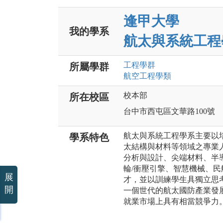
逢甲大學
我的學系
航太與系統工程
工程
學群
所屬學群
航空工程
學類
校本部
所在校區
台中市西屯區文華路100號
航太與系統工程學系主要以
學系特色
太結構與材料等領域之專業
分析與設計、尖端材料、半
輪/衝壓引擎、智慧機械、
展
才，並以訓練學生具獨立思
開
一個世代的航太國防產業發
就業市場上具有相當競爭力