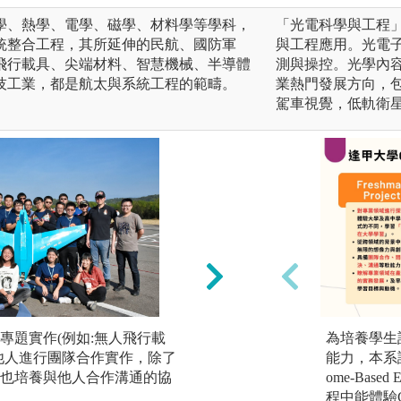
學、熱學、電學、磁學、材料學等學科，
「光電科學與工程」的核心
統整合工程，其所延伸的民航、國防軍
與工程應用。光電
飛行載具、尖端材料、智慧機械、半導體
測與操控。光學內
技工業，都是航太與系統工程的範疇。
業熱門發展方向，包
駕車視覺，低軌衛
專題實作(例如:無人飛行載
實驗分析：藉由航
為培養學生
他人進行團隊合作實作，除了
關理論，提高學習
能力，本系課
也培養與他人合作溝通的協
系實驗室包含風洞
ome-Base
室、結構實驗室、
程中能體驗C