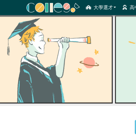
大學選才
高
ColleGo! 大學選才與高中育才輔助系統