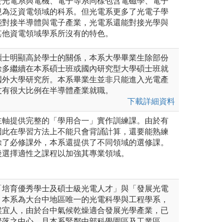
於光電系與電機、電子等系同樣包含電磁學、電子
視為泛資電領域的科系。但光電系更多了光電子學
能對接半導體與電子產業，光電系還能對接光學與
其他資電領域學系所沒有的特色。
碩士明顯高於學士的關係，本系大學畢業生除部份
餘多繼續在本系碩士班或國內研究型大學碩士班就
國外大學研究所。本系畢業生並非只能進入光電產
友有很大比例在半導體產業就職。
下載詳細資料
主軸提供完整的「學用合一」實作訓練課。由於有
因此在學習方法上不能只會背誦計算，還要能熟練
除了必修課外，本系還提供了不同領域的選修課。
後選擇適性之課程以加強其專業領域。
「培育優秀學士及碩士級光電人才」與「發展光電
。本系為大台中地區唯一的光電科學與工程學系，
候宜人，由於台中氣候乾燥適合發展光學產業，已
聚落之中心，且本系緊鄰中部科學園區及工業區，