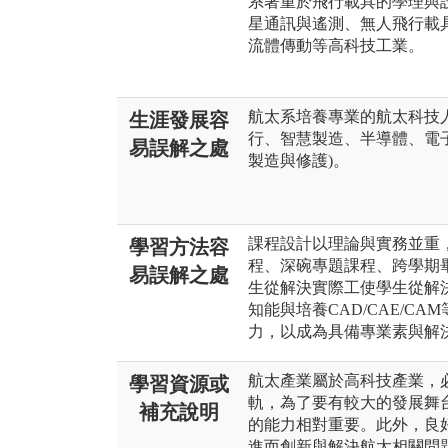
系著重於飛行載具的學理與
星通訊與遙測、無人飛行載
流體傳動等高科技工業。
航太系培養專業的航太科技
生涯發展容
行、智慧製造、半導體、電
易誤解之處
製造與修護)。
課程設計以理論與實務並重
學習方法容
程、深碗專題課程、跨學期畢
易誤解之處
生從解決實際工使學生從解
知能與培養CAD/CAE/C
力，以成為具備專業素與解
航太產業屬於高科技產業，
學習資源或
軌，為了要有較大的發展舞
補充說明
的能力相對重要。此外，良
進而創新與解決航太相關問