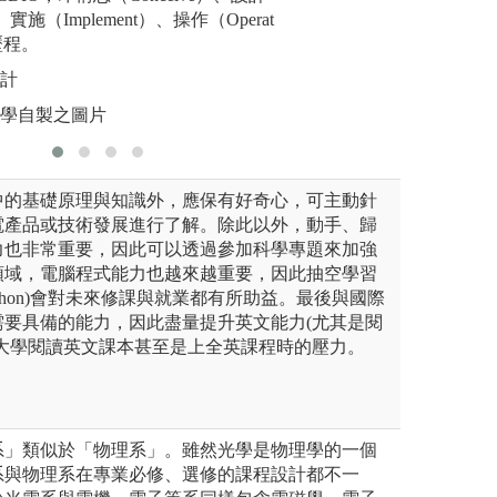
版權:系上
、實施（Implement）、操作（Operat
效的輔助產品設計
歷程。
至上市之時間，進
系
設計
圖解:無人飛行載
大學自製之圖片
版權:逢甲大學航
中的基礎原理與知識外，應保有好奇心，可主動針
電產品或技術發展進行了解。除此以外，動手、歸
力也非常重要，因此可以透過參加科學專題來加強
領域，電腦程式能力也越來越重要，因此抽空學習
thon)會對未來修課與就業都有所助益。最後與國際
需要具備的能力，因此盡量提升英文能力(尤其是閱
低大學閱讀英文課本甚至是上全英課程時的壓力。
系」類似於「物理系」。雖然光學是物理學的一個
系與物理系在專業必修、選修的課程設計都不一