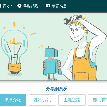
中育才
焦點話題
最新消息
分享網頁
學系介紹
課程資訊
生涯進路
能力特