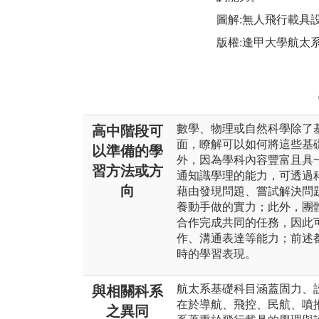
圖解:無人飛行載具
版權:逢甲大學航太
數學、物理或自然科學除了
高中階段可
面，瞭解可以如何將這些基
以準備的學
外，因為學科內容豐富且具
習方法或方
通知識學理的能力，可透過
向
藉由發現問題、嘗試解決問
養動手做的實力；此外，團
合作完成共同的任務，因此
作、溝通表達等能力；前述
時的學習表現。
航太系基礎科目涵蓋固力、
與相關科系
在於導航、飛控、民航、噴
之異同