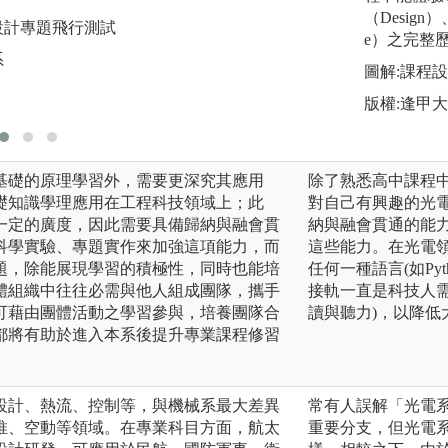
（Design）
設計專題飛行測試
圖解:航太風洞實驗
e）之完整
系
版權:逢甲大學航太
圖解:課程
版權:逢甲
基礎的原理學習外，需要更深究其應用
除了熟悉高中課程
礎知識學理應用在工程科技領域上；此
對自己有興趣的光
一定的廣度，因此需要具備歸納與融會貫
納與融會貫通的能
科學實驗、專題實作來加強這項能力，而
這些能力。在光電
題，除能展現學習的積極性，同時也能培
任何一種語言(如Py
體組織中往往必需與他人組成團隊，攜手
接軌一直是科技人
可藉由團體活動之學習參與，培養團隊合
讀與聽力)，以降
都將有助於進入本系後提升專業課程修習
設計、熱流、控制等，與機械系最大差異
常有人誤解「光電
推、空動等領域。在專業科目方面，航太
重要分支，但光電