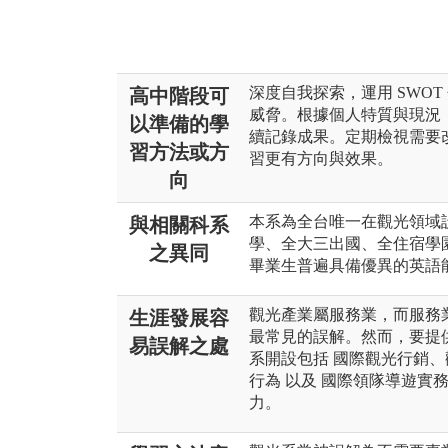
深度自我探索，運用 SWO
高中階段可
威脅。根據個人特質與現況
以準備的學
續記錄成果。定期檢視需要
習方法或方
習更有方向與效果。
向
本系為全台唯一在觀光領域
與相關科系
學、全大三出國、全住宿學
之異同
畢業生普遍具備優異的英語
觀光產業屬服務業，而服務
生涯發展容
最常見的誤解。然而，要提
易誤解之處
系開設包括 國際觀光行銷
行為 以及 國際領隊導遊實
力。