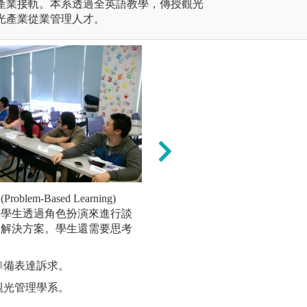
產業接軌。本系透過全英語教學，傳授觀光
光產業從業管理人才。
em-Based Learning)
『實做法』(Learning 
，學生透過角色扮演來進行談
採用「做中學」的
出解決方案。學生還需要思考
觀光產業的基本操
幫助學生熟悉產業
準備表達訴求。
圖解:旅館客房鋪
觀光管理學系。
版權:淡江大學國