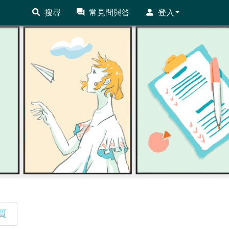
搜尋
常見問與答
登入
質