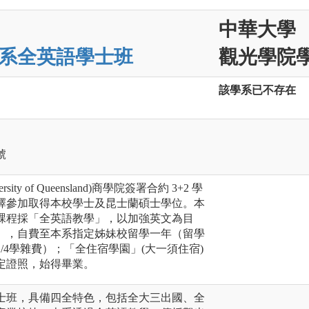
中華大學
系全英語學士班
觀光學院學
該學系已不存在
號
ty of Queensland)商學院簽署合約 3+2 學
擇參加取得本校學士及昆士蘭碩士學位。本
課程採「全英語教學」，以加強英文為目
」，自費至本系指定姊妹校留學一年（留學
/4學雜費）；「全住宿學園」(大一須住宿)
定證照，始得畢業。
士班，具備四全特色，包括全大三出國、全