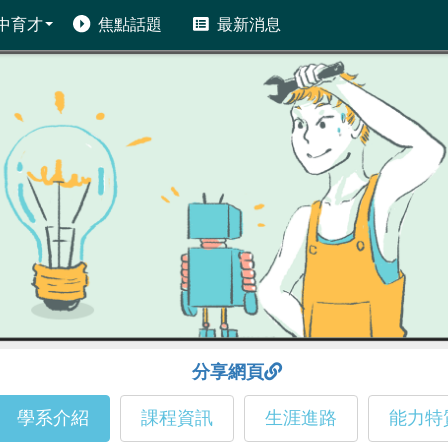
中育才
焦點話題
最新消息
分享網頁
學系介紹
課程資訊
生涯進路
能力特