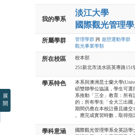
淡江大學
我的學系
國際觀光管理學
管理
學群
跨
遊憩運動
學群
所屬學群
觀光事業
學類
校本部
所在校區
251新北市淡水區英專路151
本系與澳洲昆士蘭大學(Universi
學系特色
碩雙聯學位協議，學生可選
展
系推動「三全」教育：所有
的；所有學生「全大三出國
開
期間仍應在本校註冊且繳交1
。應完成實習時數，取得指
國際觀光管理學系全英語學
學科意涵