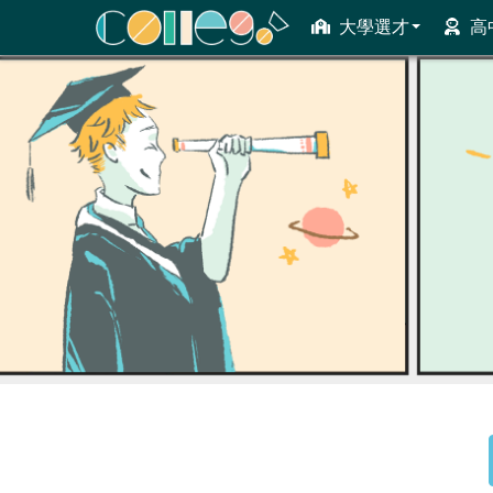
大學選才
高
ColleGo! 大學選才與高中育才輔助系統