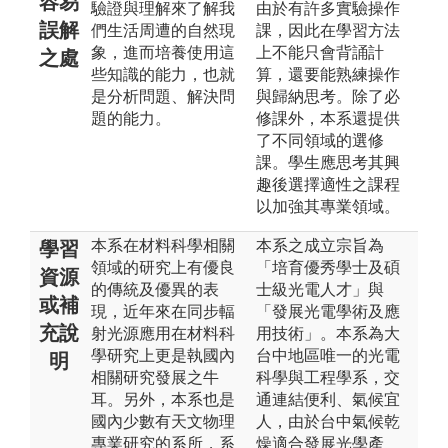
容易
驗證與理解來了解我
由於有許多實驗操作
誤解
們生活周遭的自然現
課，因此在學習方法
象，進而培養使用這
上不能只會背誦計
之處
些知識的能力，也就
算，還要能熟練操作
是分析問題、解決問
與歸納思考。除了必
題的能力。
修課外，本系還提供
了不同領域的選修
課。學生應思考其興
趣後選擇適性之課程
以加強其專業領域。
本系在材料科學相關
本系之成立宗旨為
學習
領域的研究上有優良
「培育優秀學士及碩
資源
的傳統及優異的表
士級光電人才」與
或補
現，近年來在同步輻
「發展光電學術及應
充說
射光源應用在材料科
用技術」。本系為大
學研究上更是執國內
台中地區唯一的光電
明
相關研究發展之牛
科學與工程學系，交
耳。另外，本系也是
通連結便利、氣候宜
國內少數有天文物理
人，由於台中氣候乾
專業研究的系所，系
燥適合發展光學產