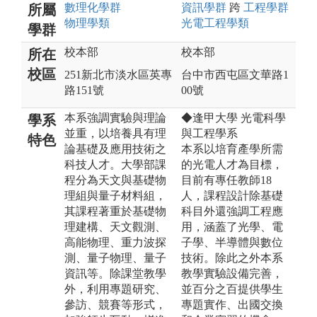
數理化
學群
資訊
學群
跨
工程
學群
所屬
物理
學類
光電工程
學類
學群
校本部
校本部
所在
校區
251新北市淡水區英專
台中市西屯區文華路1
路151號
00號
本系強調實驗與理論
◆逢甲大學 光電科學
學系
並重，以培養具有理
與工程學系
特色
論基礎及應用技術之
本系以培育產學所需
科技人才。大學部課
的光電人才為目標，
程分為天文與基礎物
目前有專任教師18
理組與量子材料組，
人，課程設計除基礎
其課程著重於基礎物
科目外還強調工程應
理建構、天文觀測、
用，涵蓋了光學、電
高能物理、重力波探
子學、半導體與數位
測、量子物理、量子
技術。除此之外本系
資訊等。除課堂教學
教學實驗設備完善，
外，利用專題研究、
並百分之百提供學生
參訪、競賽等形式，
專題實作、出國交換