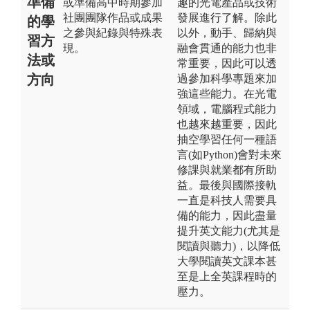
準備
或準備高中時期參加
趣的光電產品或技術
社團團隊作品或成果
發展進行了解。除此
的學
之參與紀錄與特殊表
以外，動手、歸納與
習方
現。
融會貫通的能力也非
法或
常重要，因此可以透
方向
過參加科學專題來加
強這些能力。在光電
領域，電腦程式能力
也越來越重要，因此
抽空學習任何一種語
言(如Python)會對未來
修課與就業都有所助
益。最後與國際接軌
一直是科技人需要具
備的能力，因此盡量
提升英文能力(尤其是
閱讀與聽力)，以降低
大學閱讀英文課本甚
至是上全英課程時的
壓力。