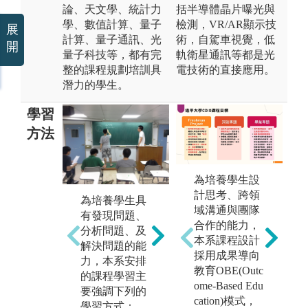
論、天文學、統計力
括半導體晶片曝光與
學、數值計算、量子
檢測，VR/AR顯示技
展
計算、量子通訊、光
術，自駕車視覺，低
開
量子科技等，都有完
軌衛星通訊等都是光
整的課程規劃培訓具
電技術的直接應用。
潛力的學生。
學習
方法
為培養學生設
(
(2) 實驗操作：
計思考、跨領
為培養學生具
透
透過各種不同
域溝通與團隊
有發現問題、
老
的實驗課程，
合作的能力，
分析問題、及
業
以培養學生的
本系課程設計
解決問題的能
步
實作能力。
採用成果導向
力，本系安排
學
教育OBE(Outc
專
圖解:大學部電
的課程學習主
力
ome-Based Edu
P
子學實驗
要強調下列的
知
cation)模式，
學習方式：