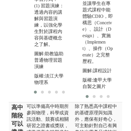
版權:淡江大學
並讓學生在專
圖
(1) 習題演練：
物理系
題式課程中能
展
透過內容的講
體驗CDIO，即
成
解與習題演
構思（Conceiv
練，以強化學
版
e）、設計（D
生對於課程內
物
esign）、實施
容與基礎概念
（Implemen
之了解。
t）、操作（Op
圖解:助教協助
erate）之完整
普通物理習題
歷程。
演練
圖解:課程設計
版權:淡江大學
版權:逢甲大學
物理系
自製之圖片
可以準備高中時期所
除了熟悉高中課程中
高中
參與物理，科學或資
的基礎原理與知識
階段
訊活動、競賽或相關
外，應保有好奇心，
可以
研習之證書或獎狀，
可主動針對自己有興