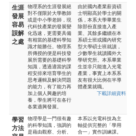
物理系的生涯發展絕
由於國內產業薪資碩
生涯
對不僅限於大學教師
士明顯高於學士的關
發展
或是中小學老師，現
係，本系大學畢業生
容易
代科技產業的發展變
除部份直接進入產
誤解
化迅速，更需要具備
業、其餘多繼續在本
有相當的基礎科學知
系碩士班或國內研究
之處
識才能勝任。物理系
型大學碩士班就讀，
所傳授的便是科技發
少數學生就讀國外大
展所需要的基礎科學
學研究所。本系畢業
知識，透過適當的課
生並非只能進入光電
程安排來培育學生的
產業，事實上本系系
思考邏輯及解決問題
友有很大比例在半導
的能力，有了能力再
體產業就職。
加上個人興趣的培
下載詳細資料
養，學生將可在各行
各業適興發展。
物理學是一門很有趣
本系以光電科技為主
學習
的科學知識，強調的
軸提供完整的「學用
方法
是藉由觀察、分析、
合一」實作訓練課。