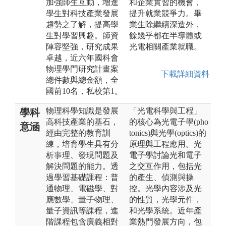
加強師生互動，增進
和企業實習的機會，
學生對科技產業發展
提升就業競爭力。畢
趨勢之了解，提高學
業生除繼續深造外，
生對學習興趣。師資
餘幾乎都在半導體或
陣容堅強，研究成果
光電相關產業就職。
卓越，近六年國科會
物理學門研究計畫案
下載詳細資料
總件數與總金額，全
國前10名，私校第1。
物理科學知識是發展
「光電科學與工程」
學科
高科技產業的基石，
的核心為光電子學(pho
意涵
經由完整的教育訓
tonics)與光學(optics)的
練，培育學生具有分
原理與工程應用。光
析事理、發現問題及
電子學討論光和電子
解決問題的能力。透
之交互作用，包括光
過學習基礎課程：普
的產生、偵測與操
通物理、電磁學、對
控。光學內容涉及光
應數學、量子物理、
的性質，光學元件，
量子資訊等課程，進
和光學系統。近年產
階課程包含廣義相對
業熱門發展方向，包