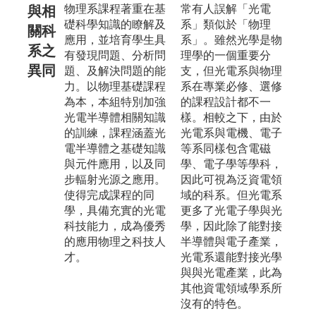
物理系課程著重在基
常有人誤解「光電
與相
礎科學知識的瞭解及
系」類似於「物理
關科
應用，並培育學生具
系」。雖然光學是物
系之
有發現問題、分析問
理學的一個重要分
異同
題、及解決問題的能
支，但光電系與物理
力。以物理基礎課程
系在專業必修、選修
為本，本組特別加強
的課程設計都不一
光電半導體相關知識
樣。相較之下，由於
的訓練，課程涵蓋光
光電系與電機、電子
電半導體之基礎知識
等系同樣包含電磁
與元件應用，以及同
學、電子學等學科，
步輻射光源之應用。
因此可視為泛資電領
使得完成課程的同
域的科系。但光電系
學，具備充實的光電
更多了光電子學與光
科技能力，成為優秀
學，因此除了能對接
的應用物理之科技人
半導體與電子產業，
才。
光電系還能對接光學
與與光電產業，此為
其他資電領域學系所
沒有的特色。