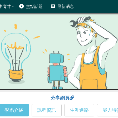
中育才
焦點話題
最新消息
分享網頁
學系介紹
課程資訊
生涯進路
能力特