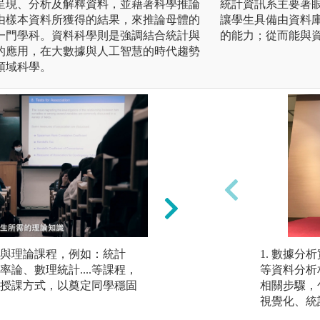
呈現、分析及解釋資料，並藉著科學推論
統計資訊系主要著
由樣本資料所獲得的結果，來推論母體的
讓學生具備由資料
一門學科。資料科學則是強調結合統計與
的能力；從而能與
的應用，在大數據與人工智慧的時代趨勢
領域科學。
與理論課程，例如：統計
程式實作：本系的
1. 數據分析實務
論、數理統計....等課程，
多的數據分析，因
等資料分析
授課方式，以奠定同學穩固
辦法完成，因此，
相關步驟，
重要的角色，本系
視覺化、統
R兩種，課程採實