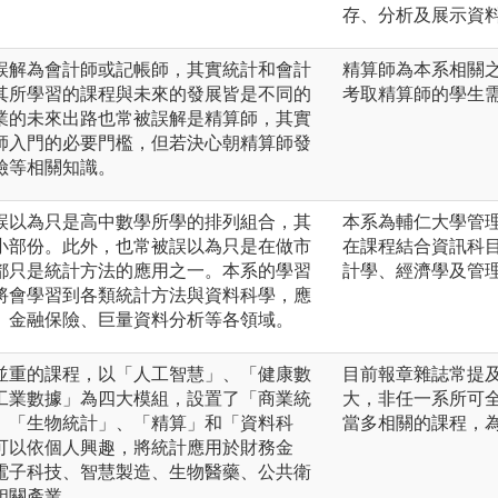
存、分析及展示資
誤解為會計師或記帳師，其實統計和會計
精算師為本系相關
其所學習的課程與未來的發展皆是不同的
考取精算師的學生
業的未來出路也常被誤解是精算師，其實
師入門的必要門檻，但若決心朝精算師發
險等相關知識。
誤以為只是高中數學所學的排列組合，其
本系為輔仁大學管
小部份。此外，也常被誤以為只是在做市
在課程結合資訊科
都只是統計方法的應用之一。本系的學習
計學、經濟學及管
將會學習到各類統計方法與資料科學，應
、金融保險、巨量資料分析等各領域。
並重的課程，以「人工智慧」、「健康數
目前報章雜誌常提
工業數據」為四大模組，設置了「商業統
大，非任一系所可
、「生物統計」、「精算」和「資料科
當多相關的課程，
可以依個人興趣，將統計應用於財務金
電子科技、智慧製造、生物醫藥、公共衛
相關產業。