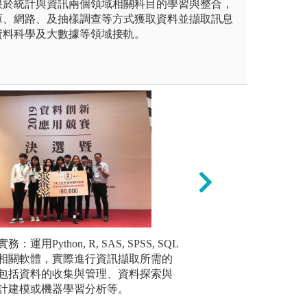
眼於統計與資訊兩個領域相關科目的學習與整合，
庫、網路、及抽樣調查等方式獲取資料並擷取訊息
資料科學及大數據等領域接軌。
許多專業課程都必須進行相當
：運用Python, R, SAS, SPSS, SQL
海報展示：透過海
2. 資料
此，都必須借助分析工具才有
相關軟體，實際進行資訊擷取所需的
同學可以統整課程
及基本概
程式寫坐在本系就扮演著相當
包括資料的收集與管理、資料探索與
告與口語表達能力
實驗設計
必修的統計專業軟體有SAS和
計建模或機器學習分析等。
圖解:海報展示現
機上課，一人一機，透過程式