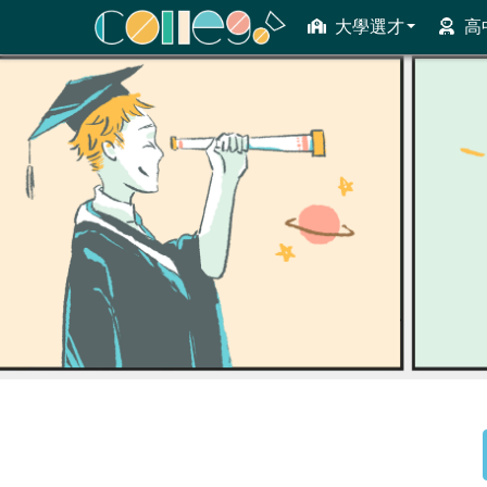
大學選才
高
ColleGo! 大學選才與高中育才輔助系統