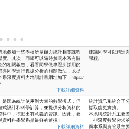
實作，強化同學程
包含Python程
圖解:實機授課
版權:自行拍攝
時地參加一些學校所舉辦與統計相關課程
建議同學可以精進
感度。其次，同學可以隨時參閱本系有關
課程。
究的相關報告，看看同學做專題所採用的
輔導同學進行數據分析的相關做法，以提
深度資料力培訓計畫網址如下：https://
/
下載詳細資料
，是因為統計使用到大量的數學模式，但
統計資訊系統合了
程式設計和科學計算，並提供分析資料的
擷取能更實務。
資料中，挖掘出有意義的資訊。因此，要
本系與統計系主要
與資料科學學系是最好的選擇！
一些深度數學需求
下載詳細資料
而本系與資管系主