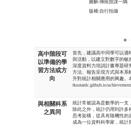
圖解:傳統授課一隅
版權:自行拍攝
首先，建議高中同學可以適
高中階段可
與活動，以建立對數字的敏
以準備的學
深度資料力培訓計畫專題研
習方法或方
方法、報告呈現方式與本系
向
升對統計相關應用的興趣。本系
tkustatdc.github.io/achievement
統計常被認為是數學的一支
與相關科系
除此之外，統計仍用到許多
之異同
思考架構，從具有隨機性的
成為一位資料科學家，統計