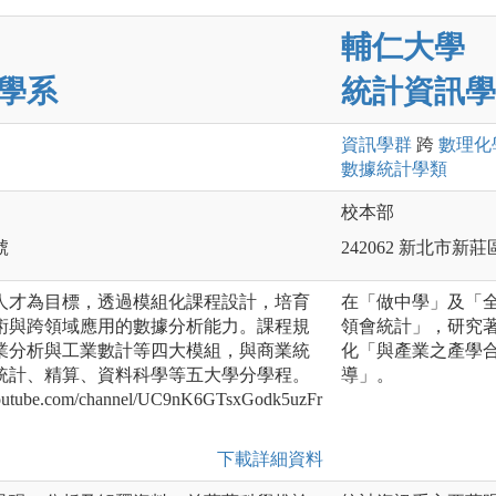
輔仁大學
學系
統計資訊學
資訊
學群
跨
數理化
數據統計
學類
校本部
號
242062 新北市新
人才為目標，透過模組化課程設計，培育
在「做中學」及「
術與跨領域應用的數據分析能力。課程規
領會統計」，研究
業分析與工業數計等四大模組，與商業統
化「與產業之產學
統計、精算、資料科學等五大學分學程。
導」。
ube.com/channel/UC9nK6GTsxGodk5uzFr
下載詳細資料