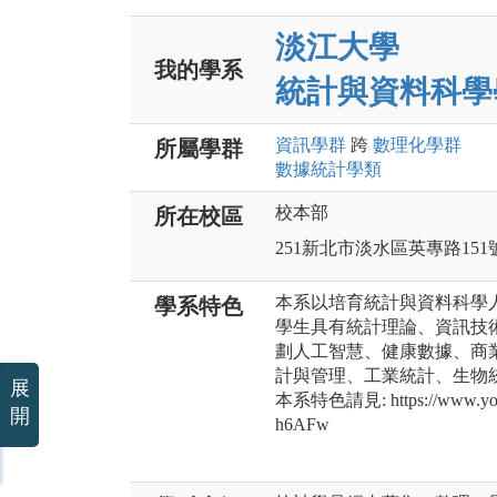
淡江大學
我的學系
統計與資料科學
資訊
學群
跨
數理化
學群
所屬學群
數據統計
學類
校本部
所在校區
251新北市淡水區英專路151
本系以培育統計與資料科學
學系特色
學生具有統計理論、資訊技
劃人工智慧、健康數據、商
計與管理、工業統計、生物
展
本系特色請見: https://www.yout
開
h6AFw