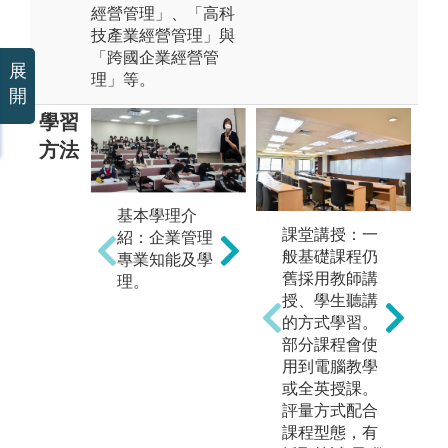
經營管理」、「高科
技產業經營管理」與
「跨國企業經營管
展
理」等。
開
學習
方法
基本學理介
案例分析：以
團
課堂講授：一
紹：企業管理
各不同產業為
習
般基礎課程仍
專業知能及學
例，解說相關
與
舊採用教師講
理。
企業個案。
協
授、學生聽講
作
的方式學習。
案
部分課程會使
隊
用到電腦教學
及
或全英授課。
能
評量方式配合
課程型態，有