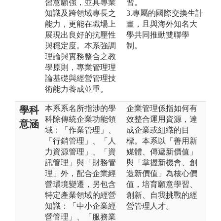
習意願強，並具專業
習。
知識及跨領域專長之
3.專屬的國際交換生計
能力，更能在職場上
畫，且與海外知名大
展現出良好的抗壓性
學共同推動雙聯學
與穩定度。本系強調
制。
理論與實務整合之教
學原則，專業管理理
論基礎與經營管理技
術能力養成並重。
本系系名所指涉的學
企業管理係指如何有
學科
科除傳統企業功能領
效整合運用資源，達
意涵
域﹕「作業管理」、
成企業或組織的目
「行銷管理」、「人
標。本系以「善用新
力資源管理」、「資
媒體、傳遞新價值」
訊管理」與「財務管
與「掌握新機會、創
理」外，配合企業經
造新價值」為核心價
營環境變遷，另包含
值，培育願意學習、
特定產業領域的經營
創新、自我挑戰的經
知識：「中小企業經
營管理人才。
營管理」、「服務業