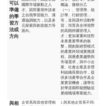
可以
國際市場脈動之人
概論、微積分乙
準備
才。因而重視申請者
（一）、管理學、統
之自我學習能力、溝
計學、行銷管理…
的學
通協調能力，以及多
等，並與課外活動學
習方
元探索與創造能力等
習，培育具全球視野
法或
面向。
的高階跨國管理人
方向
才；更加著重科技對
未來產業帶來的衝
擊，開創新經營模式
的產業跨領域實務課
程。因應產業趨勢與
市場需求，與中小企
業、社會企業及非營
利組織長期合作，提
供多項產學合作及企
業實習機會，讓學生
於學涯期即能體驗並
累積職場專業能力。
企管系與其他管理相
1.與其他企管系不同:
與相