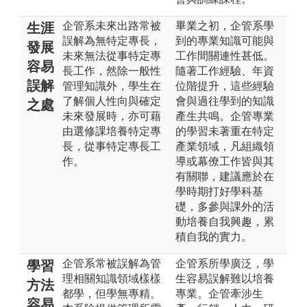
企管系未來出路常被
畢業之初，企管系學
生涯
誤解為無特定專長，
到的專業知識可能與
發展
未來無法從事特定專
工作間關連性甚低。
容易
長工作，然除一般性
隨著工作經驗、年資
誤解
管理知識外，學生在
位階提升，這些經驗
了解個人性向與確定
會與過往學到的知識
之處
未來發展時，亦可藉
產生共鳴。企管專業
由選修課培養特定專
的學習未著重在特定
長，從事特定專長工
產業領域，凡組織領
作。
導或幕僚工作皆與其
有關聯，建議應於在
學時期打好學科基
礎，多參與課外的活
動培養自我興趣，累
積自我的實力。
企管系常被誤解為管
企管系所學廣泛，學
學習
理相關知識領域樣樣
生容易誤解難以培養
方法
都學，但學無專精。
專業。企管牽涉生
容易