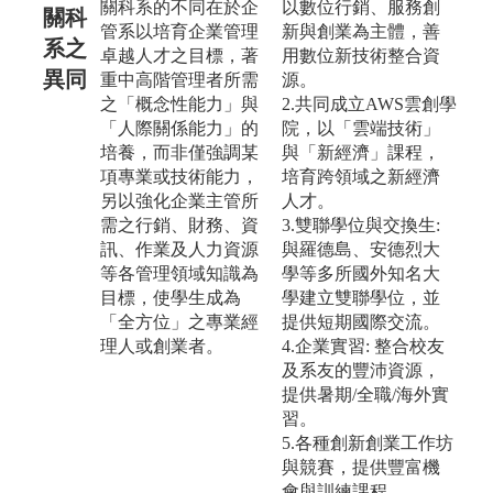
關科系的不同在於企
以數位行銷、服務創
關科
管系以培育企業管理
新與創業為主體，善
系之
卓越人才之目標，著
用數位新技術整合資
異同
重中高階管理者所需
源。
之「概念性能力」與
2.共同成立AWS雲創學
「人際關係能力」的
院，以「雲端技術」
培養，而非僅強調某
與「新經濟」課程，
項專業或技術能力，
培育跨領域之新經濟
另以強化企業主管所
人才。
需之行銷、財務、資
3.雙聯學位與交換生:
訊、作業及人力資源
與羅德島、安德烈大
等各管理領域知識為
學等多所國外知名大
目標，使學生成為
學建立雙聯學位，並
「全方位」之專業經
提供短期國際交流。
理人或創業者。
4.企業實習: 整合校友
及系友的豐沛資源，
提供暑期/全職/海外實
習。
5.各種創新創業工作坊
與競賽，提供豐富機
會與訓練課程。