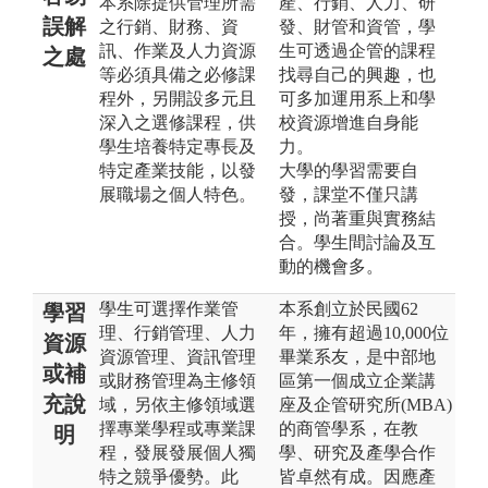
本系除提供管理所需
產、行銷、人力、研
誤解
之行銷、財務、資
發、財管和資管，學
訊、作業及人力資源
生可透過企管的課程
之處
等必須具備之必修課
找尋自己的興趣，也
程外，另開設多元且
可多加運用系上和學
深入之選修課程，供
校資源增進自身能
學生培養特定專長及
力。
特定產業技能，以發
大學的學習需要自
展職場之個人特色。
發，課堂不僅只講
授，尚著重與實務結
合。學生間討論及互
動的機會多。
學生可選擇作業管
本系創立於民國62
學習
理、行銷管理、人力
年，擁有超過10,000位
資源
資源管理、資訊管理
畢業系友，是中部地
或補
或財務管理為主修領
區第一個成立企業講
充說
域，另依主修領域選
座及企管研究所(MBA)
擇專業學程或專業課
的商管學系，在教
明
程，發展發展個人獨
學、研究及產學合作
特之競爭優勢。此
皆卓然有成。因應產