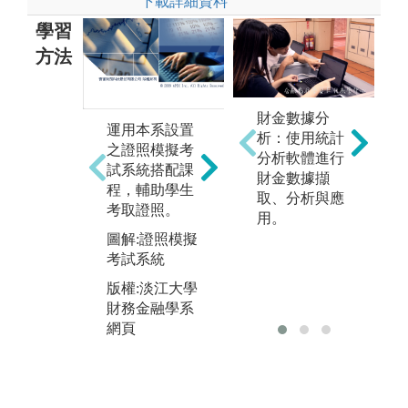
下載詳細資料
學習
方法
財金數據分
運用本系設置
析：使用統計
於課堂中操作
開
之證照模擬考
分析軟體進行
模擬交易平
融
試系統搭配課
財金數據擷
台，落實金融
職
程，輔助學生
取、分析與應
交易實務運
實
考取證照。
用。
作，並舉辦相
業
圖解:證照模擬
關競賽，幫助
力
考試系統
學生學以致
圖
用。
版權:淡江大學
師
財務金融學系
圖解:模擬交易
版
網頁
競賽獲獎同學
財
合影
拍
版權:淡江大學
財務金融學系