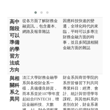
拍攝
從各方面了解財務金
因應科技快速的變
高中
融資訊,，包含書本、
遷，全球化時代的來
階段
網路及報章雜誌
臨，平時可以多專注
可以
財務金融方面的時
準備
事，並且多閱讀相關
金融方面的雜誌
的學
習方
法或
方向
淡江大學財務金融學
財金系與商管學院的
與相
系與各校財金系一
系所皆修習下列共同
關科
樣，具備優良師資，
專業科目：經濟、會
系之
而本系並於107學年度
計、統計與管理學等
異同
起結合FINTECH，增
課程。與其他科系的
設金融科技、大數
差別在於，財金系著
據、AI、財金資料庫
重學習公司理財與證