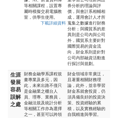
等相關課程，設置專
券分析的理論與評
屬時模擬交易電腦教
價，與會計系相輔相
室，供學生使用。
成，運用會計人才所
下載詳細資料
蒐集之數據進行財務
分析；與國貿系的差
異則是公司內與公司
外，國貿系主要針對
國際貿易的資金流
向，財金系則是針對
公司內部融資活動進
行探討與規劃。
財務金融學系課程規
財金領域非常廣泛，
生涯
畫專業及多元，因
且著重相關財務理
發展
此，未來出路不僅只
論，此外，並非學習
容易
是金融業之櫃台人
財金系就會投資，仍
誤解
員、理專、業務員，
須具備良好的投資決
金融法規及統計分析
策、投資經驗的累
之處
等相關工作亦為選擇
積，以及實務經驗的
之一，甚至可以跨領
自我精進與學習。