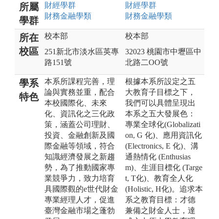
財經
學群
財經
學群
所屬
財務金融
學類
財務金融
學類
學群
校本部
校本部
所在
校區
251新北市淡水區英專
32023 桃園市中壢區中
路151號
北路二OO號
本系所課程完善，理
根據本系所設定之五
學系
論與實務並重，配合
大教育子目標之下，
特色
本校國際化、未來
我們可以具體呈現出
化、資訊化之三化政
本系之五大發展色：
策，涵蓋公司理財、
專業全球化(Globalizati
投資、金融創新及國
on, G 化)、應用資訊化
際金融等領域，符合
(Electronics, E 化)、溝
知識經濟發展之新趨
通熱情化 (Enthusias
勢，為了推動國家專
m)、生涯目標化 (Targe
業競爭力，致力培育
t, T化)、教育全人化
具國際觀的e世代財金
(Holistic, H化)。追求本
專業經理人才，促進
系之教育目標：才德
臺灣金融市場之蓬勃
兼備之財金人士，達