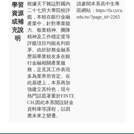
根據天下雜誌對國內
請參閱本系高中生專
學習
二十七所大專院校評
區網站：https://fa.cycu.
資源
鑑，本校在銀行金融
edu.tw/?page_id=2265
或補
產業中，針對專業能
充說
力、敬業精神、團隊
精神及工作穩定度等
明
評鑑項目均能名列前
茅。由於財務金融系
歷屆畢業校友多在銀
行金融相關產業服
務，足見其工作表現
多為業界所肯定。在
此基礎上，本系再加
強建立其特色，現今
熱門話題著重於FINTE
CH,因此本系開設財金
資料庫等課程，以因
應未來之變遷。