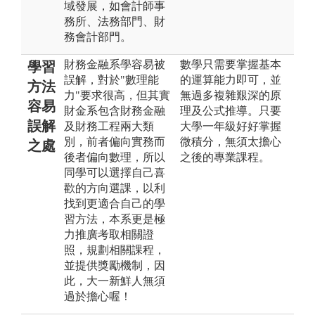
域發展，如會計師事
務所、法務部門、財
務會計部門。
財務金融系學容易被
數學只需要掌握基本
學習
誤解，對於"數理能
的運算能力即可，並
方法
力"要求很高，但其實
無過多複雜艱深的原
容易
財金系包含財務金融
理及公式推導。只要
誤解
及財務工程兩大類
大學一年級好好掌握
別，前者偏向實務而
微積分，無須太擔心
之處
後者偏向數理，所以
之後的專業課程。
同學可以選擇自己喜
歡的方向選課，以利
找到更適合自己的學
習方法，本系更是極
力推廣考取相關證
照，規劃相關課程，
並提供獎勵機制，因
此，大一新鮮人無須
過於擔心喔！